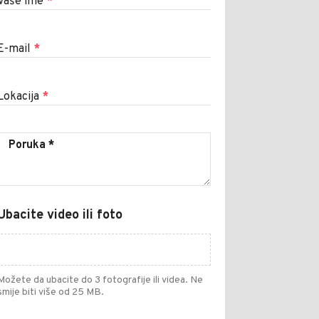
Vaše ime
*
E-mail
*
Lokacija
*
Ubacite video ili foto
Možete da ubacite do 3 fotografije ili videa. Ne
smije biti više od 25 MB.