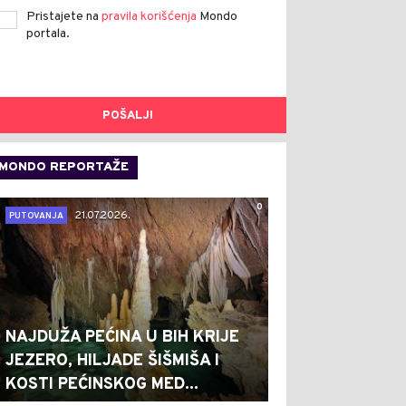
Pristajete na
pravila korišćenja
Mondo
portala.
POŠALJI
MONDO REPORTAŽE
0
21.07.2026.
PUTOVANJA
NAJDUŽA PEĆINA U BIH KRIJE
JEZERO, HILJADE ŠIŠMIŠA I
KOSTI PEĆINSKOG MED...