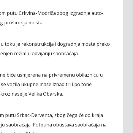
nom putu Crkvina-Modriča zbog izgradnje auto-
bog proširenja mosta.
g u toku je rekonstrukcija i dogradnja mosta preko
enjen režim u odvijanju saobraćaja.
tone biće usmjerena na privremenu obilaznicu u
e se vozila ukupne mase iznad tri i po tone
kroz naselje Velika Obarska.
om putu Srbac-Derventa, zbog čega će do kraja
anju saobraćaja. Potpuna obustava saobraćaja na