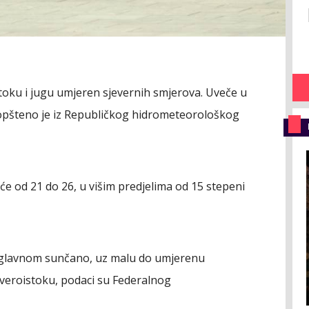
toku i jugu umjeren sjevernih smjerova. Uveče u
aopšteno je iz Republičkog hidrometeorološkog
 od 21 do 26, u višim predjelima od 15 stepeni
e uglavnom sunčano, uz malu do umjerenu
everoistoku, podaci su Federalnog