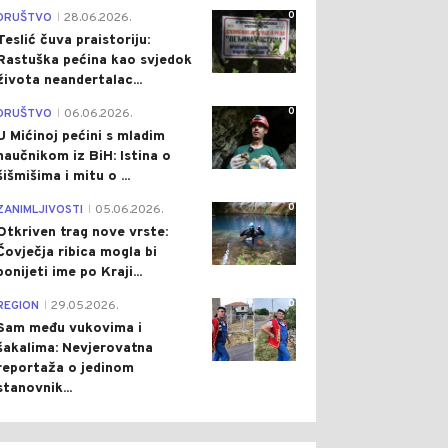
0
DRUŠTVO
28.06.2026.
|
Teslić čuva praistoriju:
Rastuška pećina kao svjedok
života neandertalac...
0
DRUŠTVO
06.06.2026.
|
U Mićinoj pećini s mladim
naučnikom iz BiH: Istina o
šišmišima i mitu o ...
0
ZANIMLJIVOSTI
05.06.2026.
|
Otkriven trag nove vrste:
Čovječja ribica mogla bi
ponijeti ime po Kraji...
0
REGION
29.05.2026.
|
Sam među vukovima i
šakalima: Nevjerovatna
reportaža o jedinom
stanovnik...