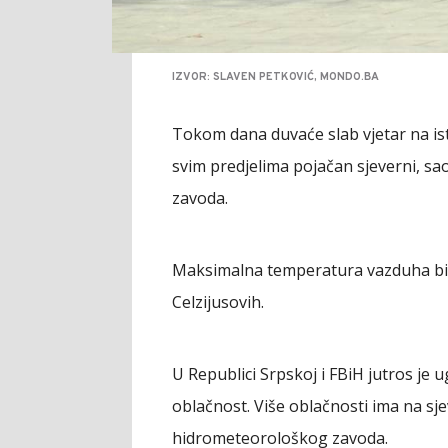
IZVOR: SLAVEN PETKOVIĆ, MONDO.BA
Tokom dana duvaće slab vjetar na is
svim predjelima pojačan sjeverni, s
zavoda.
Maksimalna temperatura vazduha biće
Celzijusovih.
U Republici Srpskoj i FBiH jutros j
oblačnost. Više oblačnosti ima na sj
hidrometeorološkog zavoda.