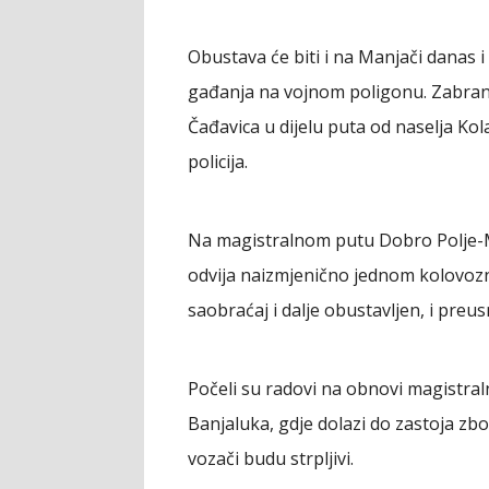
Obustava će biti i na Manjači danas 
gađanja na vojnom poligonu. Zabran
Čađavica u dijelu puta od naselja Kola
policija.
Na magistralnom putu Dobro Polje-Mil
odvija naizmjenično jednom kolovozno
saobraćaj i dalje obustavljen, i preu
Počeli su radovi na obnovi magistral
Banjaluka, gdje dolazi do zastoja zb
vozači budu strpljivi.