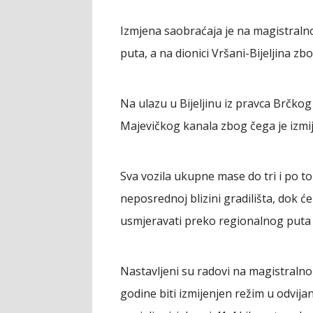
Izmjena saobraćaja je na magistral
puta, a na dionici Vršani-Bijeljina z
Na ulazu u Bijeljinu iz pravca Brčko
Majevičkog kanala zbog čega je izmij
Sva vozila ukupne mase do tri i po 
neposrednoj blizini gradilišta, dok ć
usmjeravati preko regionalnog puta 
Nastavljeni su radovi na magistraln
godine biti izmijenjen režim u odvij