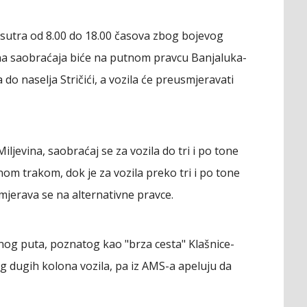
i sutra od 8.00 do 18.00 časova zbog bojevog
a saobraćaja biće na putnom pravcu Banjaluka-
 do naselja Stričići, a vozila će preusmjeravati
jevina, saobraćaj se za vozila do tri i po tone
m trakom, dok je za vozila preko tri i po tone
smjerava se na alternativne pravce.
nog puta, poznatog kao "brza cesta" Klašnice-
og dugih kolona vozila, pa iz AMS-a apeluju da