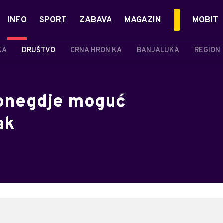
INFO
SPORT
ZABAVA
MAGAZIN
MOBIT
KA
DRUŠTVO
CRNA HRONIKA
BANJALUKA
REGION
ponegdje moguć
ak