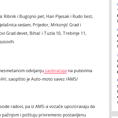
 Ribnik i Bugojno pet, Han Pijesak i Rudo šest,
jelašnica sedam, Prijedor, Mrkonjić Grad i
i Grad devet, Bihać i Tuzla 10, Trebinje 11,
ijusovih.
 nesmetanom odvijanju
saobraćaja
na putevima
BiH/, saopštio je Auto-moto savez /AMS/
izvode radovi, pa iz AMS-a vozače upozoravaju da
 pažnjom i poštuju privremeno postavljenu