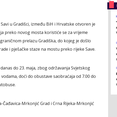
Savi u Gradišci, između BiH i Hrvatske otvoren je
cija preko novog mosta koristiće se za vrijeme
graničnom prelazu Gradiška, do kojeg je došlo
rade i pješačke staze na mostu preko rijeke Save.
 danas do 23. maja, zbog održavanja Svjetskog
m vodama, doći do obustave saobraćaja od 7.00 do
autobuse.
ka-Čađavica-Mrkonjić Grad i Crna Rijeka-Mrkonjić