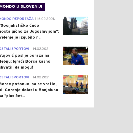
MONDO U SLOVENIJI
4
MONDO REPORTAŽA
16.02.2021.
|
"Socijalističko čudo
nostalgično za Jugoslavijom":
Velenje je izgubilo n...
1
OSTALI SPORTOVI
14.02.2021.
|
Vujović poslije poraza na
debiju: Igrači Borca kasno
shvatili da mogu!
3
OSTALI SPORTOVI
14.02.2021.
|
Borac potonuo, pa se vratio,
ali Gorenje dolazi u Banjaluku
sa "plus čet...