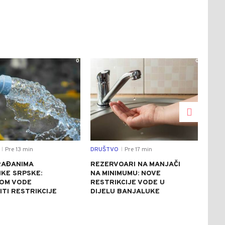
0
0
Pre 13 min
DRUŠTVO
Pre 17 min
DRU
|
|
RAĐANIMA
REZERVOARI NA MANJAČI
BEZ
IKE SRPSKE:
NA MINIMUMU: NOVE
ZDR
OM VODE
RESTRIKCIJE VODE U
OSI
ITI RESTRIKCIJE
DIJELU BANJALUKE
TRE
JAM