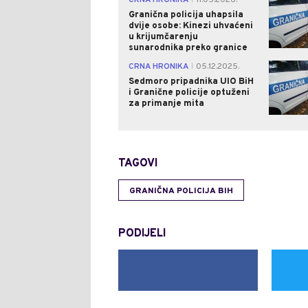
CRNA HRONIKA
11.05.2026.
Granična policija uhapsila
dvije osobe: Kinezi uhvaćeni
u krijumčarenju
sunarodnika preko granice
CRNA HRONIKA
05.12.2025.
|
Sedmoro pripadnika UIO BiH
i Granične policije optuženi
za primanje mita
TAGOVI
GRANIČNA POLICIJA BIH
PODIJELI