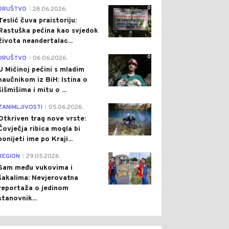
0
DRUŠTVO
28.06.2026.
|
Teslić čuva praistoriju:
Rastuška pećina kao svjedok
života neandertalac...
0
DRUŠTVO
06.06.2026.
|
U Mićinoj pećini s mladim
naučnikom iz BiH: Istina o
šišmišima i mitu o ...
0
ZANIMLJIVOSTI
05.06.2026.
|
Otkriven trag nove vrste:
Čovječja ribica mogla bi
ponijeti ime po Kraji...
0
REGION
29.05.2026.
|
Sam među vukovima i
šakalima: Nevjerovatna
reportaža o jedinom
stanovnik...