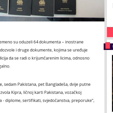
ivremeno su oduzeli 64 dokumenta – inostrane
e dozvole i druge dokumente, kojima se uređuje
indicija da se radi o krijumčarenim licima, odnosno
galno.
je, sedam Pakistana, pet Bangladeša, dvije putne
vola Kipra, ličnoj karti Pakistana, vozačkoj
a - diplome, sertifikati, svjedočanstva, preporuke",