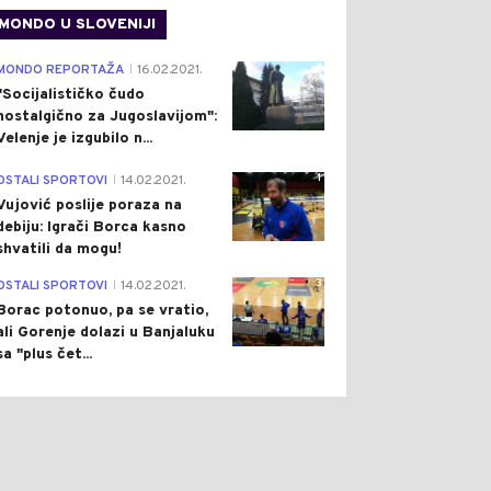
MONDO U SLOVENIJI
4
MONDO REPORTAŽA
16.02.2021.
|
"Socijalističko čudo
nostalgično za Jugoslavijom":
Velenje je izgubilo n...
1
OSTALI SPORTOVI
14.02.2021.
|
Vujović poslije poraza na
debiju: Igrači Borca kasno
shvatili da mogu!
3
OSTALI SPORTOVI
14.02.2021.
|
Borac potonuo, pa se vratio,
ali Gorenje dolazi u Banjaluku
sa "plus čet...