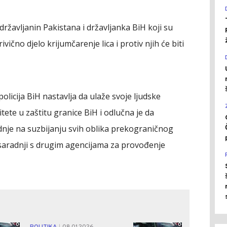
žavljanin Pakistana i državljanka BiH koji su
vično djelo krijumčarenje lica i protiv njih će biti
licija BiH nastavlja da ulaže svoje ljudske
tete u zaštitu granice BiH i odlučna je da
dnje na suzbijanju svih oblika prekograničnog
 saradnji s drugim agencijama za provođenje
0
0
|