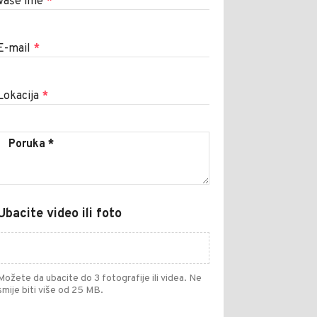
Vaše ime
*
E-mail
*
Lokacija
*
Ubacite video ili foto
Možete da ubacite do 3 fotografije ili videa. Ne
smije biti više od 25 MB.