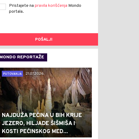
Pristajete na
pravila korišćenja
Mondo
portala.
POŠALJI
MONDO REPORTAŽE
0
21.07.2026.
PUTOVANJA
NAJDUŽA PEĆINA U BIH KRIJE
JEZERO, HILJADE ŠIŠMIŠA I
KOSTI PEĆINSKOG MED...