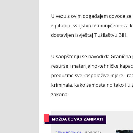
U vezu s ovim događajem dovode se dr
ispitani u svojstvu osumnjičenih za kri
dostavljen izvještaj Tužilaštvu BiH.
U saopštenju se navodi da Granična po
resurse i materijalno-tehničke kapaci
preduzme sve raspoložive mjere i ra
kriminala, kako samostalno tako i u
zakona.
MOŽDA ĆE VAS ZANIMATI
|