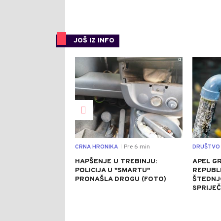
JOŠ IZ INFO
0
CRNA HRONIKA
Pre 6 min
DRUŠTVO
|
HAPŠENJE U TREBINJU:
APEL G
POLICIJA U "SMARTU"
REPUBL
PRONAŠLA DROGU (FOTO)
ŠTEDNJ
SPRIJEČ