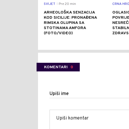
SVIJET
Pre 20 min
CRNA HRO
|
ARHEOLOŠKA SENZACIJA
OGLASIO
KOD SICILIJE: PRONAĐENA
POVRIJE
RIMSKA OLUPINA SA
NESREĆ
STOTINAMA AMFORA
STABIL
(FOTO/VIDEO)
ZDRAVS
KOMENTARI
0
Upiši ime