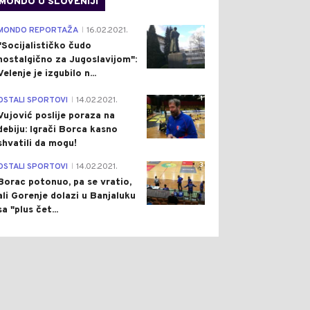
MONDO U SLOVENIJI
4
MONDO REPORTAŽA
16.02.2021.
|
"Socijalističko čudo
nostalgično za Jugoslavijom":
Velenje je izgubilo n...
1
OSTALI SPORTOVI
14.02.2021.
|
Vujović poslije poraza na
debiju: Igrači Borca kasno
shvatili da mogu!
3
OSTALI SPORTOVI
14.02.2021.
|
Borac potonuo, pa se vratio,
ali Gorenje dolazi u Banjaluku
0
0
sa "plus čet...