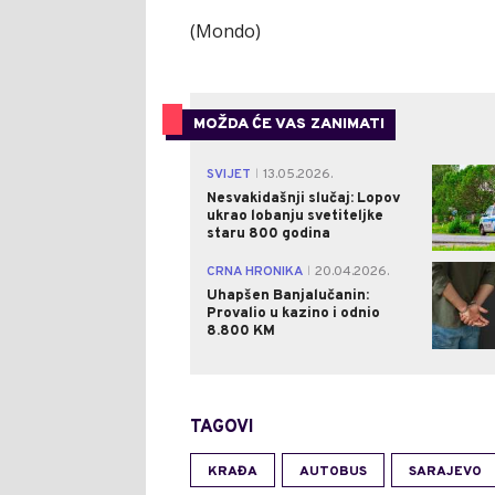
(Mondo)
MOŽDA ĆE VAS ZANIMATI
SVIJET
13.05.2026.
|
Nesvakidašnji slučaj: Lopov
ukrao lobanju svetiteljke
staru 800 godina
CRNA HRONIKA
20.04.2026.
|
Uhapšen Banjalučanin:
Provalio u kazino i odnio
8.800 KM
TAGOVI
KRAĐA
AUTOBUS
SARAJEVO