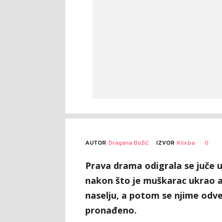
AUTOR
Dragana Božić
0
IZVOR
Klix.ba
Prava drama odigrala se juče u
nakon što je muškarac ukrao a
naselju, a potom se njime odvez
pronađeno.