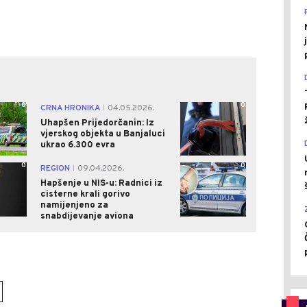
0
0
CRNA HRONIKA
04.05.2026.
|
Uhapšen Prijedorčanin: Iz
vjerskog objekta u Banjaluci
ukrao 6.300 evra
0
0
REGION
09.04.2026.
|
Hapšenje u NIS-u: Radnici iz
cisterne krali gorivo
namijenjeno za
snabdijevanje aviona