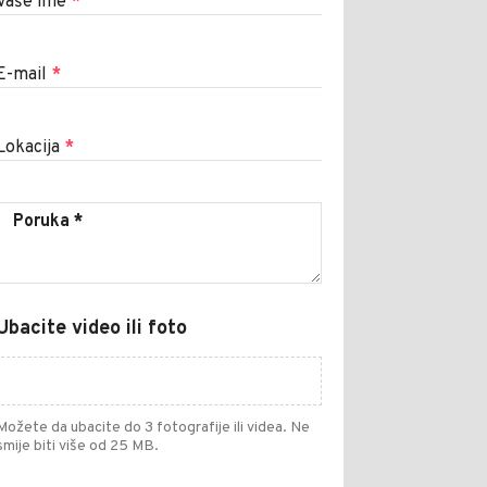
Vaše ime
*
E-mail
*
Lokacija
*
Ubacite video ili foto
Možete da ubacite do 3 fotografije ili videa. Ne
smije biti više od 25 MB.