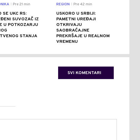
NIKA
Pre 21 min
REGION
Pre 42 min
CRNA
|
|
 SE UKC RS:
USKORO U SRBIJI:
BRU
ĐENI SUVOZAČ IZ
PAMETNI UREĐAJI
BIJ
E U POTKOZARJU
OTKRIVAJU
BOK
NOG
SAOBRAĆAJNE
POV
TVENOG STANJA
PREKRŠAJE U REALNOM
VREMENU
SVI KOMENTARI