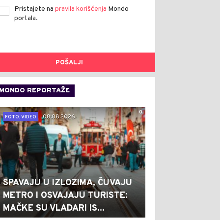
Pristajete na
pravila korišćenja
Mondo
portala.
POŠALJI
MONDO REPORTAŽE
0
08.08.2026.
FOTO, VIDEO
SPAVAJU U IZLOZIMA, ČUVAJU
METRO I OSVAJAJU TURISTE:
MAČKE SU VLADARI IS...