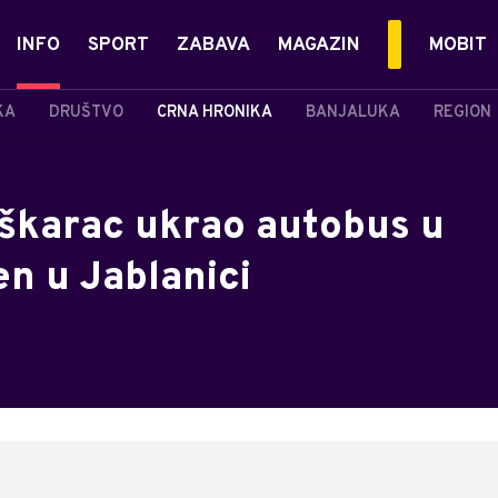
INFO
SPORT
ZABAVA
MAGAZIN
MOBIT
KA
DRUŠTVO
CRNA HRONIKA
BANJALUKA
REGION
škarac ukrao autobus u
en u Jablanici