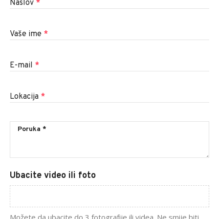
Naslov
*
Vaše ime
*
E-mail
*
Lokacija
*
Ubacite video ili foto
Možete da ubacite do 3 fotografije ili videa. Ne smije biti