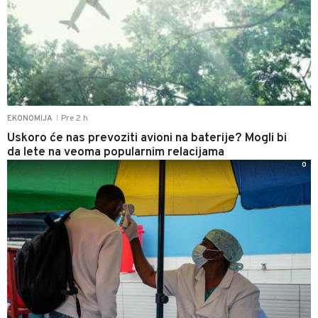
Pre 2 h
EKONOMIJA
|
Uskoro će nas prevoziti avioni na baterije? Mogli bi
da lete na veoma popularnim relacijama
0