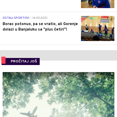
3
OSTALI SPORTOVI
14.02.2021.
|
Borac potonuo, pa se vratio, ali Gorenje
dolazi u Banjaluku sa "plus četiri"!
PROČITAJ JOŠ
0