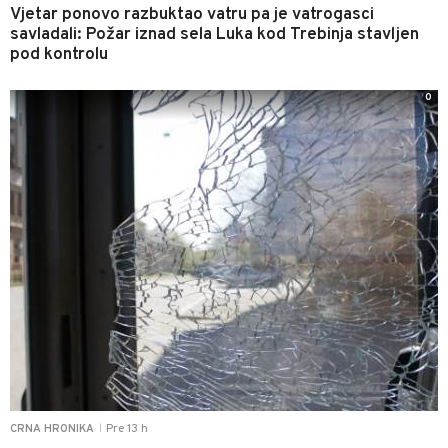
Vjetar ponovo razbuktao vatru pa je vatrogasci
savladali: Požar iznad sela Luka kod Trebinja stavljen
pod kontrolu
0
Pre 13 h
CRNA HRONIKA
|