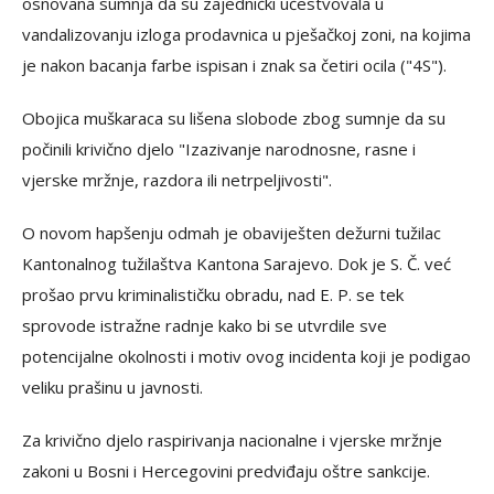
osnovana sumnja da su zajednički učestvovala u
vandalizovanju izloga prodavnica u pješačkoj zoni, na kojima
je nakon bacanja farbe ispisan i znak sa četiri ocila ("4S").
Obojica muškaraca su lišena slobode zbog sumnje da su
počinili krivično djelo "Izazivanje narodnosne, rasne i
vjerske mržnje, razdora ili netrpeljivosti".
O novom hapšenju odmah je obaviješten dežurni tužilac
Kantonalnog tužilaštva Kantona Sarajevo. Dok je S. Č. već
prošao prvu kriminalističku obradu, nad E. P. se tek
sprovode istražne radnje kako bi se utvrdile sve
potencijalne okolnosti i motiv ovog incidenta koji je podigao
veliku prašinu u javnosti.
Za krivično djelo raspirivanja nacionalne i vjerske mržnje
zakoni u Bosni i Hercegovini predviđaju oštre sankcije.