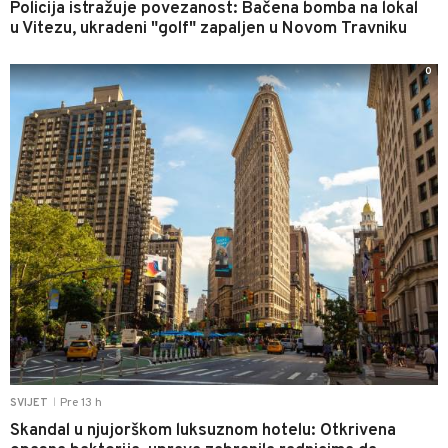
Policija istražuje povezanost: Bačena bomba na lokal
u Vitezu, ukradeni "golf" zapaljen u Novom Travniku
0
Pre 13 h
SVIJET
|
Skandal u njujorškom luksuznom hotelu: Otkrivena