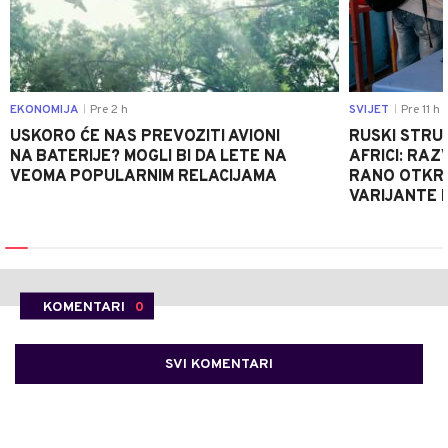
EKONOMIJA
Pre 2 h
SVIJET
Pre 11 h
|
|
USKORO ĆE NAS PREVOZITI AVIONI
RUSKI STRU
NA BATERIJE? MOGLI BI DA LETE NA
AFRICI: RAZ
VEOMA POPULARNIM RELACIJAMA
RANO OTKRI
VARIJANTE 
KOMENTARI
0
SVI KOMENTARI