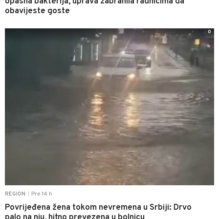
opasna bakterija, uprava zabranila radnicima da
obavijeste goste
0
Pre 14 h
REGION
|
Povrijeđena žena tokom nevremena u Srbiji: Drvo
palo na nju, hitno prevezena u bolnicu