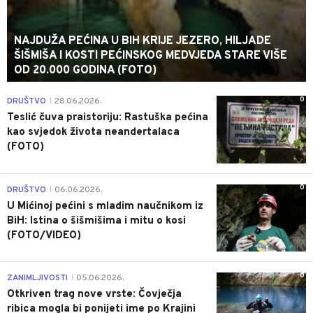
NAJDUŽA PEĆINA U BIH KRIJE JEZERO, HILJADE
ŠIŠMIŠA I KOSTI PEĆINSKOG MEDVJEDA STARE VIŠE
OD 20.000 GODINA (FOTO)
0
DRUŠTVO
28.06.2026.
|
Teslić čuva praistoriju: Rastuška pećina
kao svjedok života neandertalaca
(FOTO)
0
DRUŠTVO
06.06.2026.
|
U Mićinoj pećini s mladim naučnikom iz
BiH: Istina o šišmišima i mitu o kosi
(FOTO/VIDEO)
0
ZANIMLJIVOSTI
05.06.2026.
|
Otkriven trag nove vrste: Čovječja
ribica mogla bi ponijeti ime po Krajini