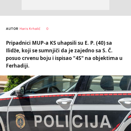
AUTOR
Haris Krhalić
0
Pripadnici MUP-a KS uhapsili su E. P. (40) sa
Ilidže, koji se sumnjiči da je zajedno sa S. Č.
posuo crvenu boju i ispisao "4S" na objektima u
Ferhadiji.