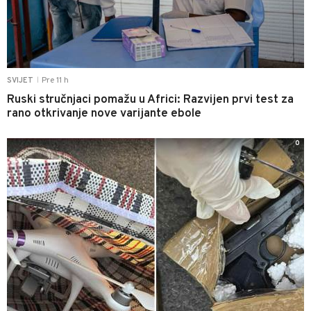
Pre 11 h
SVIJET
|
Ruski stručnjaci pomažu u Africi: Razvijen prvi test za
rano otkrivanje nove varijante ebole
0