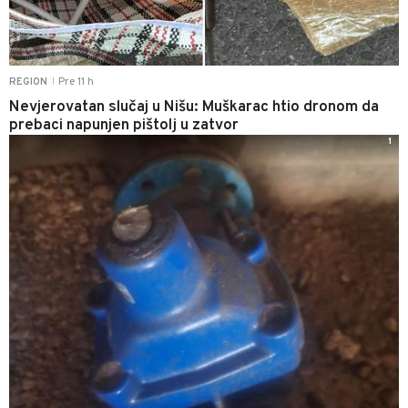
Pre 11 h
REGION
|
Nevjerovatan slučaj u Nišu: Muškarac htio dronom da
prebaci napunjen pištolj u zatvor
1