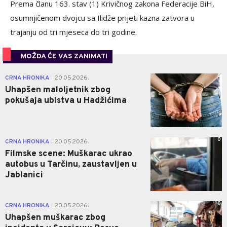
Prema članu 163. stav (1) Krivičnog zakona Federacije BiH,
osumnjičenom dvojcu sa Ilidže prijeti kazna zatvora u
trajanju od tri mjeseca do tri godine.
MOŽDA ĆE VAS ZANIMATI
0
CRNA HRONIKA
20.05.2026.
|
Uhapšen maloljetnik zbog
pokušaja ubistva u Hadžićima
0
CRNA HRONIKA
20.05.2026.
|
Filmske scene: Muškarac ukrao
autobus u Tarčinu, zaustavljen u
Jablanici
0
CRNA HRONIKA
20.05.2026.
|
Uhapšen muškarac zbog