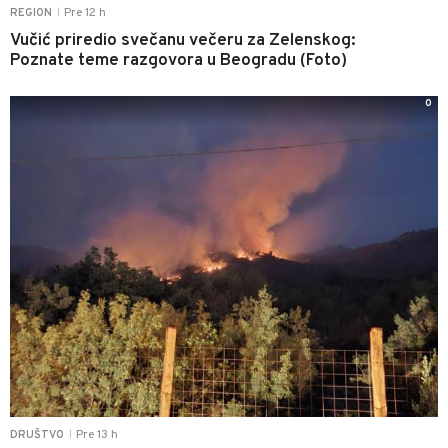
Pre 12 h
REGION
|
Vučić priredio svečanu večeru za Zelenskog:
Poznate teme razgovora u Beogradu (Foto)
0
Pre 13 h
DRUŠTVO
|