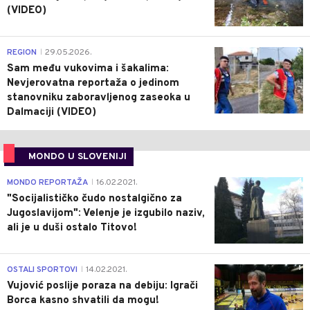
(VIDEO)
0
REGION
29.05.2026.
|
Sam među vukovima i šakalima:
Nevjerovatna reportaža o jedinom
stanovniku zaboravljenog zaseoka u
Dalmaciji (VIDEO)
MONDO U SLOVENIJI
4
MONDO REPORTAŽA
16.02.2021.
|
"Socijalističko čudo nostalgično za
Jugoslavijom": Velenje je izgubilo naziv,
ali je u duši ostalo Titovo!
1
OSTALI SPORTOVI
14.02.2021.
|
Vujović poslije poraza na debiju: Igrači
Borca kasno shvatili da mogu!