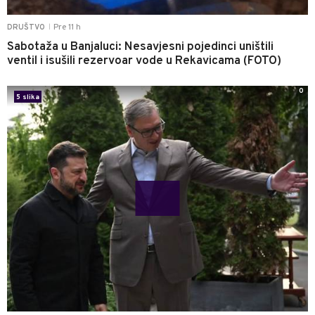
Pre 11 h
DRUŠTVO
|
Sabotaža u Banjaluci: Nesavjesni pojedinci uništili
ventil i isušili rezervoar vode u Rekavicama (FOTO)
0
5 slika