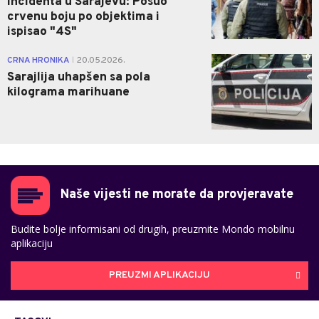
incidenta u Sarajevu: Posuo
crvenu boju po objektima i
ispisao "4S"
0
CRNA HRONIKA
20.05.2026.
|
Sarajlija uhapšen sa pola
kilograma marihuane
Naše vijesti ne morate da provjeravate
Budite bolje informisani od drugih, preuzmite Mondo mobilnu
aplikaciju
PREUZMI APLIKACIJU