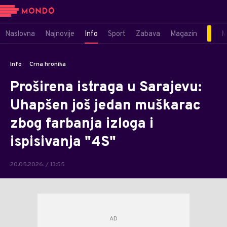
Naslovna
Najnovije
Info
Sport
Zabava
Magazin
M
Info
Crna hronika
Proširena istraga u Sarajevu:
Uhapšen još jedan muškarac
zbog farbanja izloga i
ispisivanja "4S"
20.05.2026. / 13:55