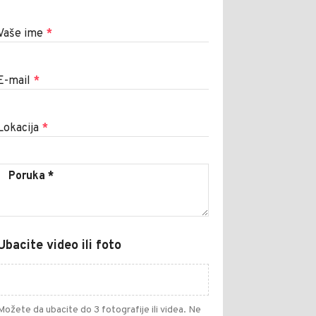
Vaše ime
*
E-mail
*
Lokacija
*
Ubacite video ili foto
Možete da ubacite do 3 fotografije ili videa. Ne