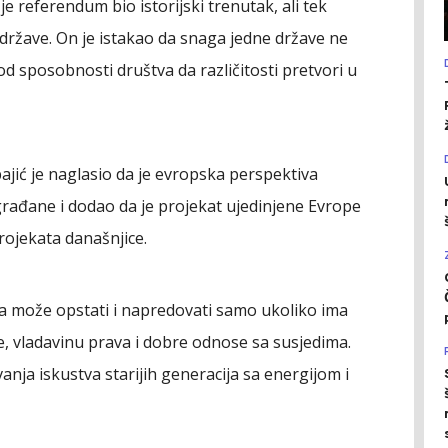
 je referendum bio istorijski trenutak, ali tek
ržave. On je istakao da snaga jedne države ne
ć od sposobnosti društva da različitosti pretvori u
jić je naglasio da je evropska perspektiva
građane i dodao da je projekat ujedinjene Evrope
projekata današnjice.
a može opstati i napredovati samo ukoliko ima
de, vladavinu prava i dobre odnose sa susjedima.
nja iskustva starijih generacija sa energijom i