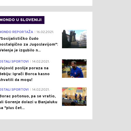
MONDO U SLOVENIJI
4
MONDO REPORTAŽA
16.02.2021.
|
"Socijalističko čudo
nostalgično za Jugoslavijom":
Velenje je izgubilo n...
1
OSTALI SPORTOVI
14.02.2021.
|
Vujović poslije poraza na
debiju: Igrači Borca kasno
shvatili da mogu!
3
OSTALI SPORTOVI
14.02.2021.
|
Borac potonuo, pa se vratio,
ali Gorenje dolazi u Banjaluku
sa "plus čet...