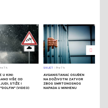
0
0
re 7 h
SVIJET
Pre 7 h
CRNA
|
 U KINI:
AVGANISTANAC OSUĐEN
OSU
SANO VIŠE OD
NA DOŽIVOTNI ZATVOR
POM
JUDI, STIŽE I
ZBOG SMRTONOSNOG
UBI
"DOLFIN" (VIDEO)
NAPADA U MINHENU
ODR
NAP