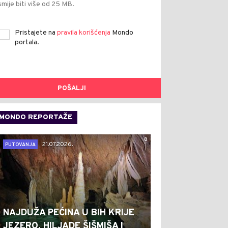
smije biti više od 25 MB.
Pristajete na
pravila korišćenja
Mondo
portala.
POŠALJI
MONDO REPORTAŽE
0
21.07.2026.
PUTOVANJA
NAJDUŽA PEĆINA U BIH KRIJE
JEZERO, HILJADE ŠIŠMIŠA I