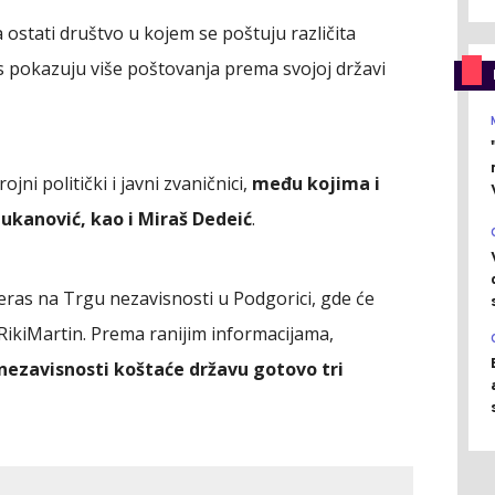
 ostati društvo u kojem se poštuju različita
s pokazuju više poštovanja prema svojoj državi
ni politički i javni zvaničnici,
među kojima i
Đukanović, kao i Miraš Dedeić
.
eras na Trgu nezavisnosti u Podgorici, gde će
 RikiMartin. Prema ranijim informacijama,
nezavisnosti koštaće državu gotovo tri