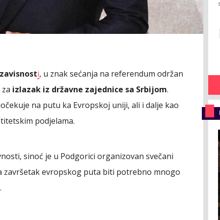
zavisnost
i
, u znak sećanja na referendum održan
i za
izlazak iz državne zajednice sa Srbijom
.
dočekuje na putu ka Evropskoj uniji, ali i dalje kao
ntitetskim podjelama.
sti, sinoć je u Podgorici organizovan svečani
za završetak evropskog puta biti potrebno mnogo
.