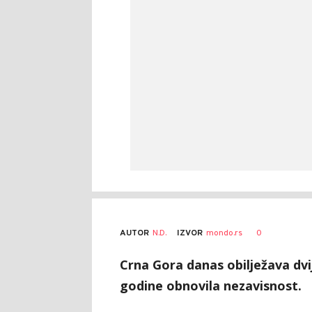
AUTOR
N.D.
0
IZVOR
mondo.rs
Crna Gora danas obilježava dvi
godine obnovila nezavisnost.