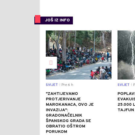
JOŠ IZ INFO
0
SVIJET
Pre 6 h
SVIJET
P
|
|
"ZAHTIJEVAMO
POPLAVE
PROTJERIVANJE
EVAKUI
MAROKANACA, OVO JE
25.000 L
INVAZIJA":
TAJFUN 
GRADONAČELNIK
ŠPANSKOG GRADA SE
OBRATIO OŠTROM
PORUKOM