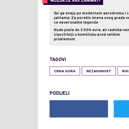
MOŽDA ĆE VAS ZANIMATI
Svi ga znaju po modernom aerodromu i 
jahtama: Za poreklo imena ovog grada v
se neverovatne legende
Nude plate do 3.000 evra, ali radnika ne
Ugostitelji u komšiluku pred velikim
problemom
TAGOVI
CRNA GORA
NEZAVISNOST
RIK
PODIJELI