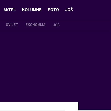
M:TEL
KOLUMNE
FOTO
JOŠ
SVIJET
EKONOMIJA
JOŠ