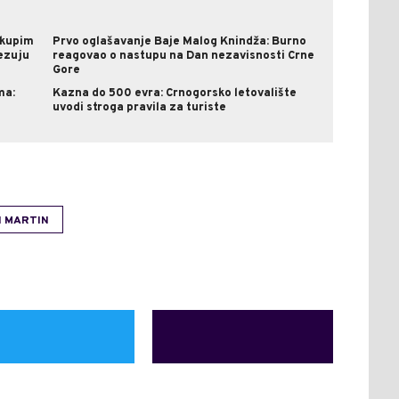
skupim
Prvo oglašavanje Baje Malog Knindža: Burno
ezuju
reagovao o nastupu na Dan nezavisnosti Crne
Gore
ma:
Kazna do 500 evra: Crnogorsko letovalište
uvodi stroga pravila za turiste
I MARTIN