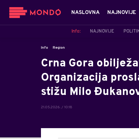
NASLOVNA
NAJNOVIJE
Info:
NAJNOVIJE
POLITI
Info
Region
Crna Gora obilježa
Organizacija prosl
stižu Milo Đukanov
21.05.2026. / 10:18