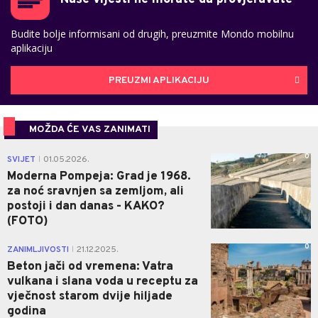
Budite bolje informisani od drugih, preuzmite Mondo mobilnu
aplikaciju
PREUZMI APLIKACIJU
MOŽDA ĆE VAS ZANIMATI
0
SVIJET
01.05.2026.
|
Moderna Pompeja: Grad je 1968.
za noć sravnjen sa zemljom, ali
postoji i dan danas - KAKO?
(FOTO)
0
ZANIMLJIVOSTI
21.12.2025.
|
Beton jači od vremena: Vatra
vulkana i slana voda u receptu za
vječnost starom dvije hiljade
godina