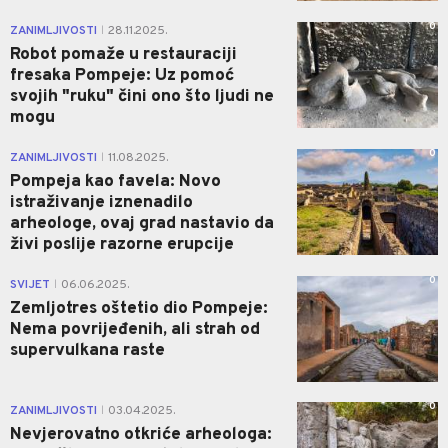
0
ZANIMLJIVOSTI
28.11.2025.
|
Robot pomaže u restauraciji
fresaka Pompeje: Uz pomoć
svojih "ruku" čini ono što ljudi ne
mogu
0
ZANIMLJIVOSTI
11.08.2025.
|
Pompeja kao favela: Novo
istraživanje iznenadilo
arheologe, ovaj grad nastavio da
živi poslije razorne erupcije
0
SVIJET
06.06.2025.
|
Zemljotres oštetio dio Pompeje:
Nema povrijeđenih, ali strah od
supervulkana raste
0
ZANIMLJIVOSTI
03.04.2025.
|
Nevjerovatno otkriće arheologa: