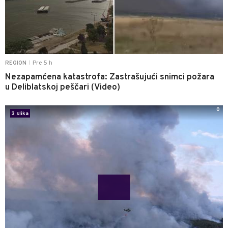
Pre 5 h
REGION
|
Nezapamćena katastrofa: Zastrašujući snimci požara
u Deliblatskoj peščari (Video)
0
3 slika