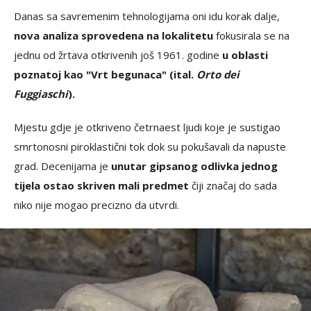
Danas sa savremenim tehnologijama oni idu korak dalje,
nova analiza sprovedena na lokalitetu
fokusirala se na
jednu od žrtava otkrivenih još 1961. godine
u oblasti
poznatoj kao "Vrt begunaca" (ital.
Orto dei
Fuggiaschi
).
Mjestu gdje je otkriveno četrnaest ljudi koje je sustigao
smrtonosni piroklastični tok dok su pokušavali da napuste
grad. Decenijama je
unutar gipsanog odlivka jednog
tijela ostao skriven mali predmet
čiji značaj do sada
niko nije mogao precizno da utvrdi.