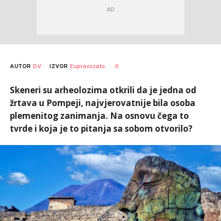
AUTOR
D.V.
0
IZVOR
Eupravozato
Skeneri su arheolozima otkrili da je jedna od
žrtava u Pompeji, najvjerovatnije bila osoba
plemenitog zanimanja. Na osnovu čega to
tvrde i koja je to pitanja sa sobom otvorilo?