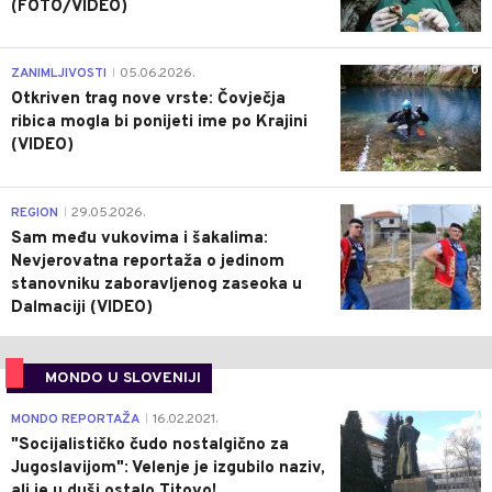
(FOTO/VIDEO)
0
ZANIMLJIVOSTI
05.06.2026.
|
Otkriven trag nove vrste: Čovječja
ribica mogla bi ponijeti ime po Krajini
(VIDEO)
0
REGION
29.05.2026.
|
Sam među vukovima i šakalima:
Nevjerovatna reportaža o jedinom
stanovniku zaboravljenog zaseoka u
Dalmaciji (VIDEO)
MONDO U SLOVENIJI
4
MONDO REPORTAŽA
16.02.2021.
|
"Socijalističko čudo nostalgično za
Jugoslavijom": Velenje je izgubilo naziv,
ali je u duši ostalo Titovo!