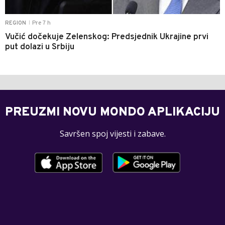
Pre 7 h
REGION
|
Vučić dočekuje Zelenskog: Predsjednik Ukrajine prvi
put dolazi u Srbiju
PREUZMI NOVU MONDO APLIKACIJU
Savršen spoj vijesti i zabave.