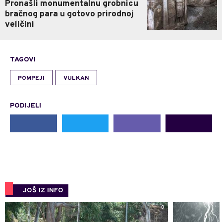
Pronašli monumentalnu grobnicu
bračnog para u gotovo prirodnoj
veličini
TAGOVI
POMPEJI
VULKAN
PODIJELI
JOŠ IZ INFO
0