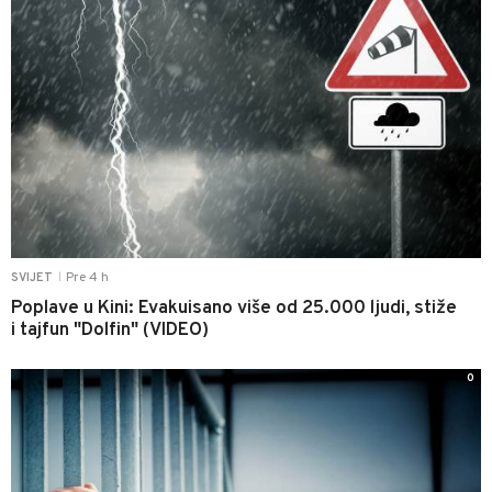
Pre 4 h
SVIJET
|
Poplave u Kini: Evakuisano više od 25.000 ljudi, stiže
i tajfun "Dolfin" (VIDEO)
0