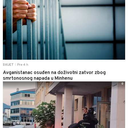
Pre 4 h
SVIJET
|
Avganistanac osuđen na doživotni zatvor zbog
smrtonosnog napada u Minhenu
0