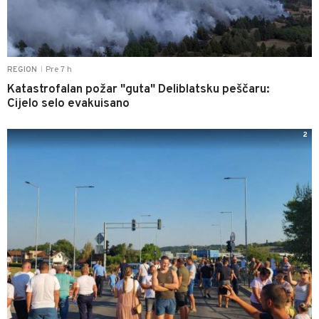
Pre 7 h
REGION
|
Katastrofalan požar "guta" Deliblatsku peščaru:
Cijelo selo evakuisano
2