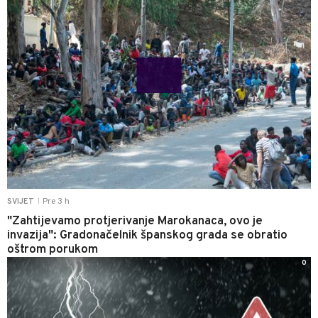
Pre 3 h
SVIJET
|
"Zahtijevamo protjerivanje Marokanaca, ovo je
invazija": Gradonačelnik španskog grada se obratio
oštrom porukom
0