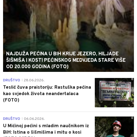
NAJDUŽA PEĆINA U BIH KRIJE JEZERO, HILJADE
ŠIŠMIŠA I KOSTI PEĆINSKOG MEDVJEDA STARE VIŠE
OD 20.000 GODINA (FOTO)
0
DRUŠTVO
28.06.2026.
|
Teslić čuva praistoriju: Rastuška pećina
kao svjedok života neandertalaca
(FOTO)
0
DRUŠTVO
06.06.2026.
|
U Mićinoj pećini s mladim naučnikom iz
BiH: Istina o šišmišima i mitu o kosi