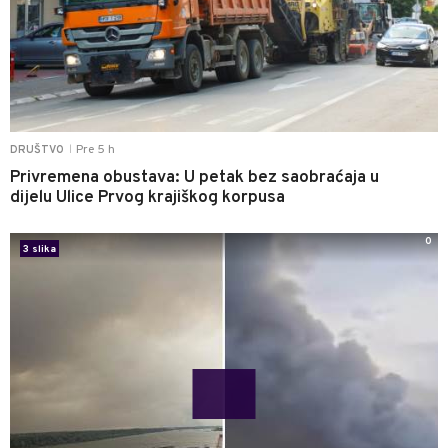
Pre 5 h
DRUŠTVO
|
Privremena obustava: U petak bez saobraćaja u
dijelu Ulice Prvog krajiškog korpusa
0
3 slika