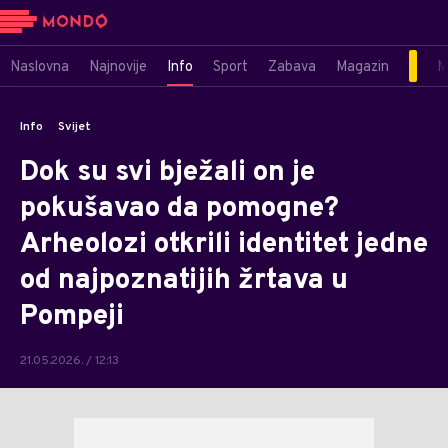
Naslovna
Najnovije
Info
Sport
Zabava
Magazin
M
Info
Svijet
Dok su svi bježali on je
pokušavao da pomogne?
Arheolozi otkrili identitet jedne
od najpoznatijih žrtava u
Pompeji
21.05.2026. / 12:13