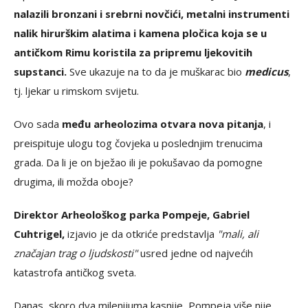
nalazili bronzani i srebrni novčići, metalni instrumenti
nalik hirurškim alatima i kamena pločica koja se u
antičkom Rimu koristila za pripremu ljekovitih
supstanci.
Sve ukazuje na to da je muškarac bio
medicus
,
tj. ljekar u rimskom svijetu.
Ovo sada
među arheolozima otvara nova pitanja
, i
preispituje ulogu tog čovjeka u poslednjim trenucima
grada. Da li je on bježao ili je pokušavao da pomogne
drugima, ili možda oboje?
Direktor Arheološkog parka Pompeje, Gabriel
Cuhtrigel,
izjavio je da otkriće predstavlja
"mali, ali
značajan trag o ljudskosti"
usred jedne od najvećih
katastrofa antičkog sveta.
Danas, skoro dva milenijuma kasnije, Pompeja više nije