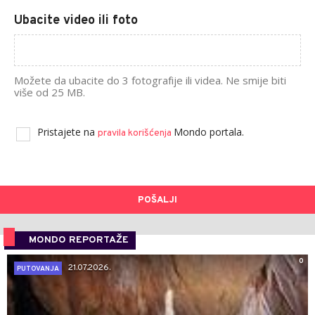
Ubacite video ili foto
Možete da ubacite do 3 fotografije ili videa. Ne smije biti
više od 25 MB.
Pristajete na
Mondo portala.
pravila korišćenja
POŠALJI
MONDO REPORTAŽE
0
21.07.2026.
PUTOVANJA