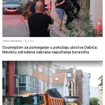
Pre 4 h
CRNA HRONIKA
|
Osumnjičen za pomaganje u pokušaju ubistva Dabića:
Nikoliću određena zabrana napuštanja boravišta
0