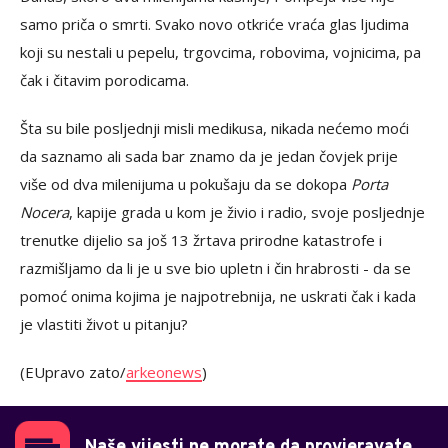
samo priča o smrti. Svako novo otkriće vraća glas ljudima
koji su nestali u pepelu, trgovcima, robovima, vojnicima, pa
čak i čitavim porodicama.
Šta su bile posljednji misli medikusa, nikada nećemo moći
da saznamo ali sada bar znamo da je jedan čovjek prije
više od dva milenijuma u pokušaju da se dokopa
Porta
Nocera
, kapije grada u kom je živio i radio, svoje posljednje
trenutke dijelio sa još 13 žrtava prirodne katastrofe i
razmišljamo da li je u sve bio upletn i čin hrabrosti - da se
pomoć onima kojima je najpotrebnija, ne uskrati čak i kada
je vlastiti život u pitanju?
(EUpravo zato/
arkeonews
)
Naše vijesti ne morate da provjeravate