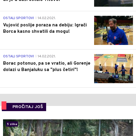
1
OSTALI SPORTOVI
14.02.2021.
|
Vujović poslije poraza na debiju: Igrači
Borca kasno shvatili da mogu!
3
OSTALI SPORTOVI
14.02.2021.
|
Borac potonuo, pa se vratio, ali Gorenje
dolazi u Banjaluku sa "plus četiri"!
PROČITAJ JOŠ
0
5 slika