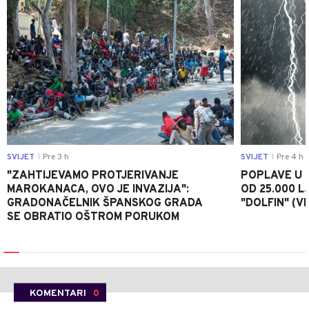
SVIJET
Pre 3 h
SVIJET
Pre 4 h
|
|
"ZAHTIJEVAMO PROTJERIVANJE
POPLAVE U K
MAROKANACA, OVO JE INVAZIJA":
OD 25.000 LJ
GRADONAČELNIK ŠPANSKOG GRADA
"DOLFIN" (V
SE OBRATIO OŠTROM PORUKOM
KOMENTARI
0