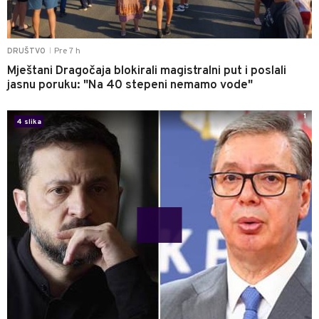
Pre 7 h
DRUŠTVO
|
Mještani Dragočaja blokirali magistralni put i poslali
jasnu poruku: "Na 40 stepeni nemamo vode"
1
4 slika