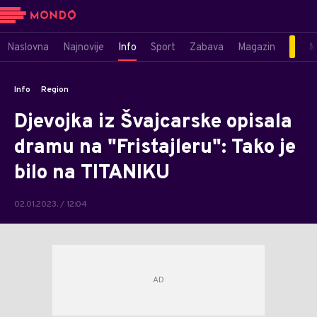
Naslovna
Najnovije
Info
Sport
Zabava
Magazin
M
Info
Region
Djevojka iz Švajcarske opisala
dramu na "Fristajleru": Tako je
bilo na TITANIKU
02.01.2023. / 12:04