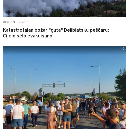
Pre 1 h
REGION
|
Katastrofalan požar "guta" Deliblatsku peščaru:
Cijelo selo evakuisano
0