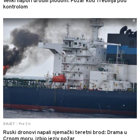
Veliki napori urodili plodom: Požar kod Trebinja pod
kontrolom
0
Pre 3 h
SVIJET
|
Ruski dronovi napali njemački teretni brod: Drama u
Crnom moru, izbio jeziv požar