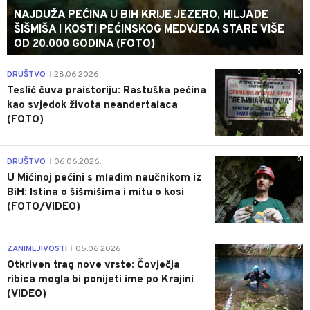
NAJDUŽA PEĆINA U BIH KRIJE JEZERO, HILJADE
ŠIŠMIŠA I KOSTI PEĆINSKOG MEDVJEDA STARE VIŠE
OD 20.000 GODINA (FOTO)
0
DRUŠTVO
28.06.2026.
|
Teslić čuva praistoriju: Rastuška pećina
kao svjedok života neandertalaca
(FOTO)
0
DRUŠTVO
06.06.2026.
|
U Mićinoj pećini s mladim naučnikom iz
BiH: Istina o šišmišima i mitu o kosi
(FOTO/VIDEO)
0
ZANIMLJIVOSTI
05.06.2026.
|
Otkriven trag nove vrste: Čovječja
ribica mogla bi ponijeti ime po Krajini
(VIDEO)