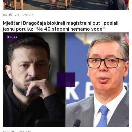
Pre 2 h
DRUŠTVO
|
Mještani Dragočaja blokirali magistralni put i poslali
jasnu poruku: "Na 40 stepeni nemamo vode"
0
4 slika