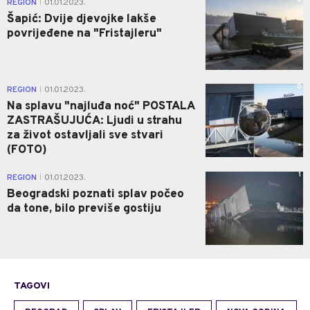
REGION
01.01.2023.
|
Šapić: Dvije djevojke lakše
povrijeđene na "Fristajleru"
0
REGION
01.01.2023.
|
Na splavu "najluđa noć" POSTALA
ZASTRAŠUJUĆA: Ljudi u strahu
za život ostavljali sve stvari
(FOTO)
1
REGION
01.01.2023.
|
Beogradski poznati splav počeo
da tone, bilo previše gostiju
TAGOVI