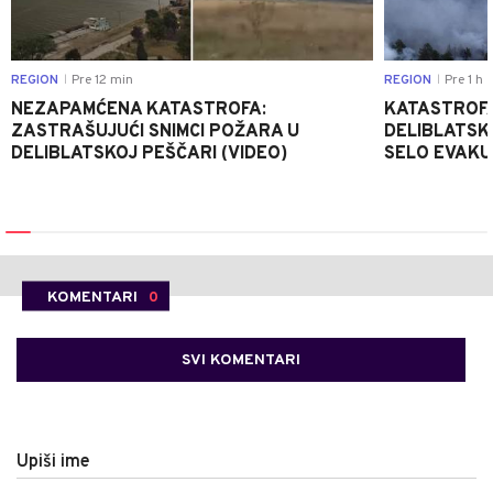
REGION
Pre 12 min
REGION
Pre 1 h
|
|
NEZAPAMĆENA KATASTROFA:
KATASTROFA
ZASTRAŠUJUĆI SNIMCI POŽARA U
DELIBLATSK
DELIBLATSKOJ PEŠČARI (VIDEO)
SELO EVAKU
KOMENTARI
0
SVI KOMENTARI
Upiši ime