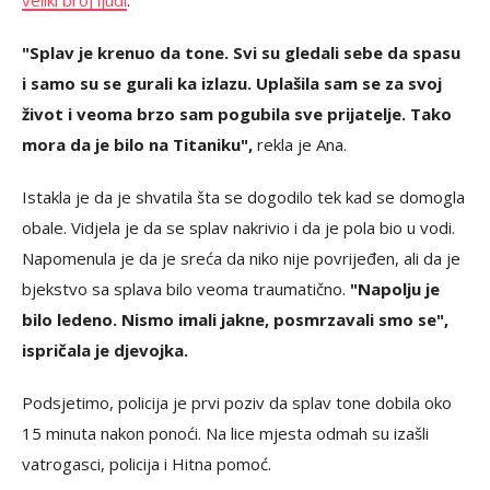
veliki broj ljudi
.
"Splav je krenuo da tone. Svi su gledali sebe da spasu
i samo su se gurali ka izlazu. Uplašila sam se za svoj
život i veoma brzo sam pogubila sve prijatelje. Tako
mora da je bilo na Titaniku",
rekla je Ana.
Istakla je da je shvatila šta se dogodilo tek kad se domogla
obale. Vidjela je da se splav nakrivio i da je pola bio u vodi.
Napomenula je da je sreća da niko nije povrijeđen, ali da je
bjekstvo sa splava bilo veoma traumatično.
"Napolju je
bilo ledeno. Nismo imali jakne, posmrzavali smo se",
ispričala je djevojka.
Podsjetimo, policija je prvi poziv da splav tone dobila oko
15 minuta nakon ponoći. Na lice mjesta odmah su izašli
vatrogasci, policija i Hitna pomoć.