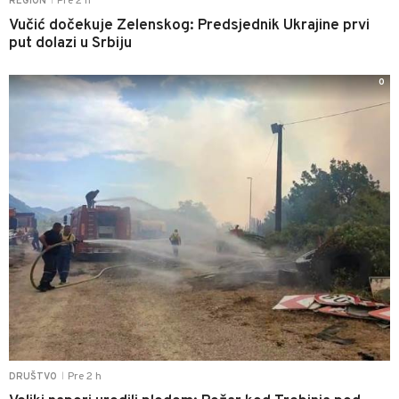
Pre 2 h
REGION
|
Vučić dočekuje Zelenskog: Predsjednik Ukrajine prvi
put dolazi u Srbiju
0
Pre 2 h
DRUŠTVO
|