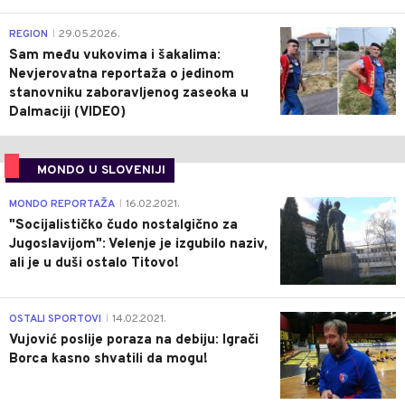
0
REGION
29.05.2026.
|
Sam među vukovima i šakalima:
Nevjerovatna reportaža o jedinom
stanovniku zaboravljenog zaseoka u
Dalmaciji (VIDEO)
MONDO U SLOVENIJI
4
MONDO REPORTAŽA
16.02.2021.
|
"Socijalističko čudo nostalgično za
Jugoslavijom": Velenje je izgubilo naziv,
ali je u duši ostalo Titovo!
1
OSTALI SPORTOVI
14.02.2021.
|
Vujović poslije poraza na debiju: Igrači
Borca kasno shvatili da mogu!