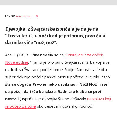
0
IZVOR
mondo.ba
Djevojka iz Švajcarske ispričala je da je na
"Fristajleru", u noći kad je potonuo, prvo čula
da neko viče "nož, nož".
Ana T. (18) iz Ciriha nalazila se na
"Fristajleru" za doček
Nove godine
. "Tamo je bilo puno Švajcaraca i Srba koji žive
ovde ili su Švajcarci porijeklom iz Srbije. Atmosfera je bila
super dok nije počela panika. Meni u početku nije bilo jasno
šta se događa.
Prvo je neko uzviknuo: "Nož! Nož" i svi
su počeli da trče ka izlazu. Radnici u klubu su prvi
nestali
", ispričala je djevojka šta se dešavalo
na splavu koji
je počeo da tone
oko deset minuta nakon ponoći.