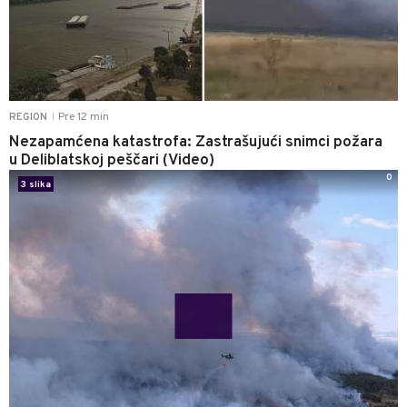
Pre 12 min
REGION
|
Nezapamćena katastrofa: Zastrašujući snimci požara
u Deliblatskoj peščari (Video)
0
3 slika