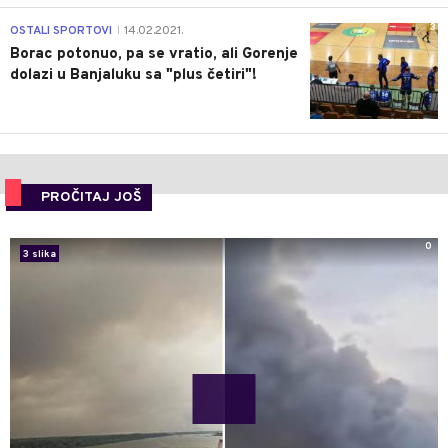
3
OSTALI SPORTOVI
14.02.2021.
|
Borac potonuo, pa se vratio, ali Gorenje
dolazi u Banjaluku sa "plus četiri"!
PROČITAJ JOŠ
0
3 slika