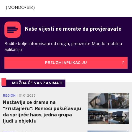
(MONDO/Blic)
Naše vijesti ne morate da provjeravate
Budite bolje informisani od drugih, preuzmite Mondo mobilnu
aplikaciju
PREUZMI APLIKACIJU
MOŽDA ĆE VAS ZANIMATI
0
REGION
01.01.2023.
|
Nastavlja se drama na
"Fristajleru": Ronioci pokušavaju
da spriječe haos, jedna grupa
ljudi u objektu
0