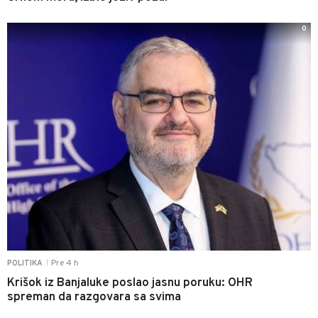
0
Pre 4 h
POLITIKA
|
Krišok iz Banjaluke poslao jasnu poruku: OHR
spreman da razgovara sa svima