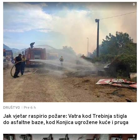
0
Pre 6 h
DRUŠTVO
|
Jak vjetar raspirio požare: Vatra kod Trebinja stigla
do asfaltne baze, kod Konjica ugrožene kuće i pruga
0