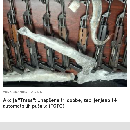
Pre 6 h
CRNA HRONIKA
|
Akcija "Trasa": Uhapšene tri osobe, zaplijenjeno 14
automatskih pušaka (FOTO)