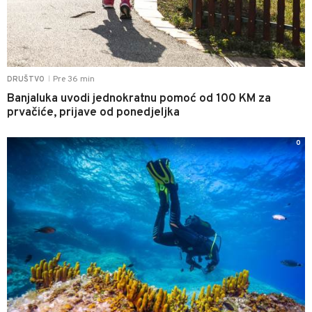
Pre 36 min
DRUŠTVO
|
Banjaluka uvodi jednokratnu pomoć od 100 KM za
prvačiće, prijave od ponedjeljka
0