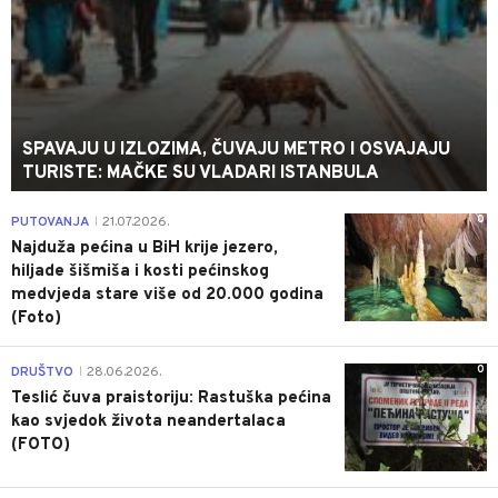
SPAVAJU U IZLOZIMA, ČUVAJU METRO I OSVAJAJU
TURISTE: MAČKE SU VLADARI ISTANBULA
0
PUTOVANJA
21.07.2026.
|
Najduža pećina u BiH krije jezero,
hiljade šišmiša i kosti pećinskog
medvjeda stare više od 20.000 godina
(Foto)
0
DRUŠTVO
28.06.2026.
|
Teslić čuva praistoriju: Rastuška pećina
kao svjedok života neandertalaca
(FOTO)