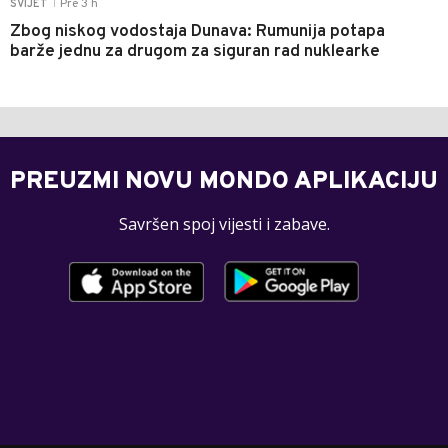
Pre 3 h
SVIJET
|
Zbog niskog vodostaja Dunava: Rumunija potapa
barže jednu za drugom za siguran rad nuklearke
PREUZMI NOVU MONDO APLIKACIJU
Savršen spoj vijesti i zabave.