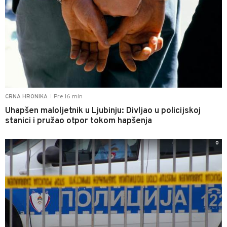
Pre 16 min
CRNA HRONIKA
|
Uhapšen maloljetnik u Ljubinju: Divljao u policijskoj
stanici i pružao otpor tokom hapšenja
0