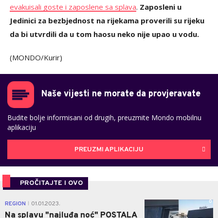
evakuisali goste i zaposlene sa splava
.
Zaposleni u
Jedinici za bezbjednost na rijekama proverili su rijeku
da bi utvrdili da u tom haosu neko nije upao u vodu.
(MONDO/Kurir)
Naše vijesti ne morate da provjeravate
Budite bolje informisani od drugih, preuzmite Mondo mobilnu
aplikaciju
PREUZMI APLIKACIJU
PROČITAJTE I OVO
0
REGION
01.01.2023.
|
Na splavu "najluđa noć" POSTALA