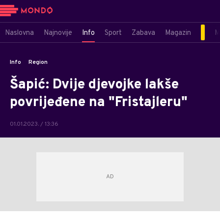
Naslovna
Najnovije
Info
Sport
Zabava
Magazin
M
Info
Region
Šapić: Dvije djevojke lakše
povrijeđene na "Fristajleru"
01.01.2023. / 13:36