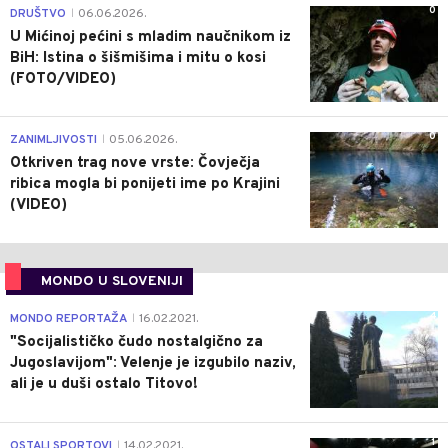
0
DRUŠTVO
06.06.2026.
|
U Mićinoj pećini s mladim naučnikom iz
BiH: Istina o šišmišima i mitu o kosi
(FOTO/VIDEO)
0
ZANIMLJIVOSTI
05.06.2026.
|
Otkriven trag nove vrste: Čovječja
ribica mogla bi ponijeti ime po Krajini
(VIDEO)
MONDO U SLOVENIJI
4
MONDO REPORTAŽA
16.02.2021.
|
"Socijalističko čudo nostalgično za
Jugoslavijom": Velenje je izgubilo naziv,
ali je u duši ostalo Titovo!
1
OSTALI SPORTOVI
14.02.2021.
|