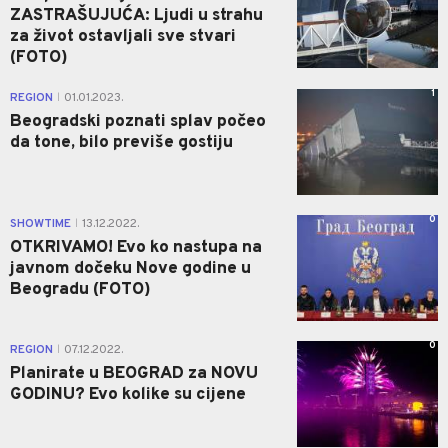
ZASTRAŠUJUĆA: Ljudi u strahu
za život ostavljali sve stvari
(FOTO)
1
REGION
01.01.2023.
|
Beogradski poznati splav počeo
da tone, bilo previše gostiju
0
SHOWTIME
13.12.2022.
|
OTKRIVAMO! Evo ko nastupa na
javnom dočeku Nove godine u
Beogradu (FOTO)
0
REGION
07.12.2022.
|
Planirate u BEOGRAD za NOVU
GODINU? Evo kolike su cijene