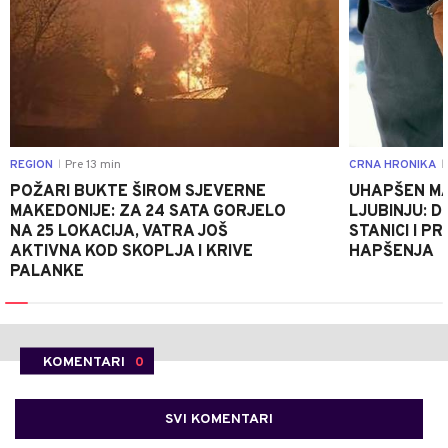
REGION
Pre 13 min
CRNA HRONIKA
|
|
POŽARI BUKTE ŠIROM SJEVERNE
UHAPŠEN MA
MAKEDONIJE: ZA 24 SATA GORJELO
LJUBINJU: D
NA 25 LOKACIJA, VATRA JOŠ
STANICI I 
AKTIVNA KOD SKOPLJA I KRIVE
HAPŠENJA
PALANKE
KOMENTARI
0
SVI KOMENTARI