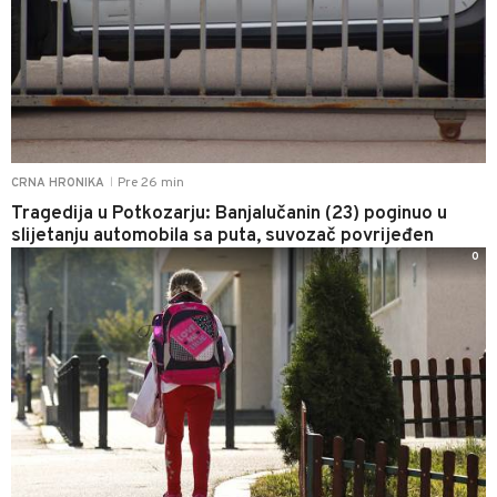
Pre 26 min
CRNA HRONIKA
|
Tragedija u Potkozarju: Banjalučanin (23) poginuo u
slijetanju automobila sa puta, suvozač povrijeđen
0