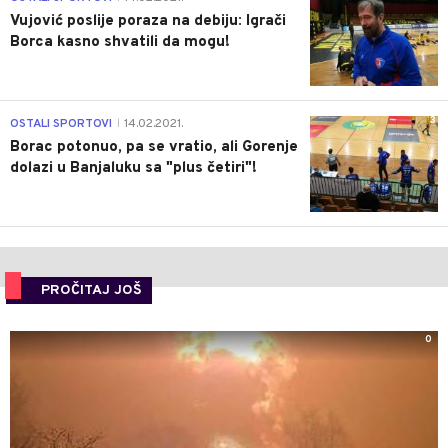
Vujović poslije poraza na debiju: Igrači
Borca kasno shvatili da mogu!
3
OSTALI SPORTOVI
14.02.2021.
|
Borac potonuo, pa se vratio, ali Gorenje
dolazi u Banjaluku sa "plus četiri"!
PROČITAJ JOŠ
0