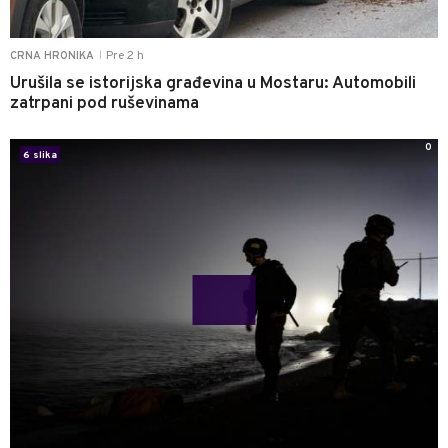
Pre 2 h
CRNA HRONIKA
|
Urušila se istorijska građevina u Mostaru: Automobili
zatrpani pod ruševinama
0
6 slika