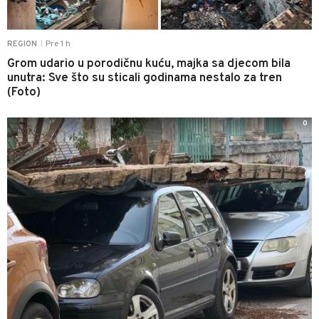
Pre 1 h
REGION
|
Grom udario u porodičnu kuću, majka sa djecom bila
unutra: Sve što su sticali godinama nestalo za tren
(Foto)
0