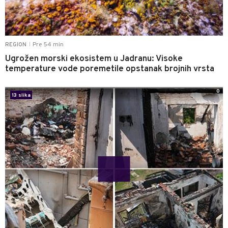
Pre 54 min
REGION
|
Ugrožen morski ekosistem u Jadranu: Visoke
temperature vode poremetile opstanak brojnih vrsta
0
13 slika