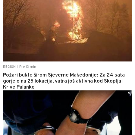
Pre 13 min
REGION
|
Požari bukte širom Sjeverne Makedonije: Za 24 sata
gorjelo na 25 lokacija, vatra još aktivna kod Skoplja i
Krive Palanke
0