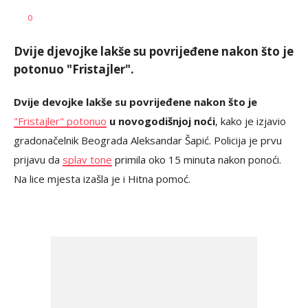
Ivana
AUTOR
Roslavcev
0
Vlajković
Dvije djevojke lakše su povrijeđene nakon što je
potonuo "Fristajler".
Dvije devojke lakše su povrijeđene nakon što je
"Fristajler" potonuo
u novogodišnjoj noći
, kako je izjavio
gradonačelnik Beograda Aleksandar Šapić. Policija je prvu
prijavu da
splav tone
primila oko 15 minuta nakon ponoći.
Na lice mjesta izašla je i Hitna pomoć.