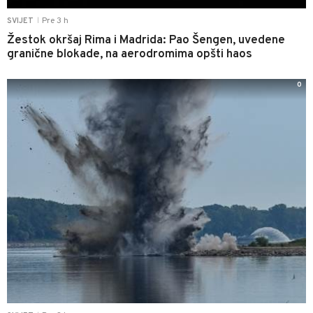
Pre 3 h
SVIJET
|
Žestok okršaj Rima i Madrida: Pao Šengen, uvedene
granične blokade, na aerodromima opšti haos
0