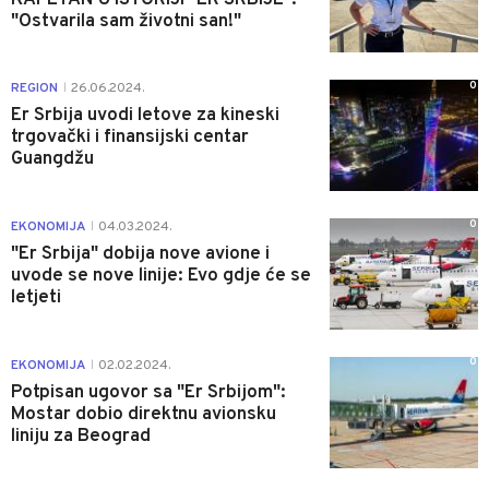
"Ostvarila sam životni san!"
0
REGION
26.06.2024.
|
Er Srbija uvodi letove za kineski
trgovački i finansijski centar
Guangdžu
0
EKONOMIJA
04.03.2024.
|
"Er Srbija" dobija nove avione i
uvode se nove linije: Evo gdje će se
letjeti
0
EKONOMIJA
02.02.2024.
|
Potpisan ugovor sa "Er Srbijom":
Mostar dobio direktnu avionsku
liniju za Beograd