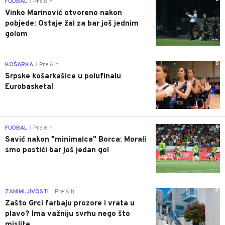
FUDBAL
Pre 6 h
|
Vinko Marinović otvoreno nakon
pobjede: Ostaje žal za bar još jednim
golom
0
KOŠARKA
Pre 6 h
|
Srpske košarkašice u polufinalu
Eurobasketa!
0
FUDBAL
Pre 6 h
|
Savić nakon "minimalca" Borca: Morali
smo postići bar još jedan gol
0
ZANIMLJIVOSTI
Pre 6 h
|
Zašto Grci farbaju prozore i vrata u
plavo? Ima važniju svrhu nego što
mislite