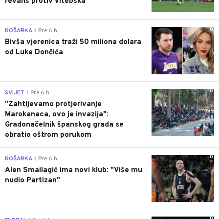
revanš protiv Vitebska
0
KOŠARKA
Pre 6 h
|
Bivša vjerenica traži 50 miliona dolara
od Luke Dončića
0
SVIJET
Pre 6 h
|
"Zahtijevamo protjerivanje
Marokanaca, ovo je invazija":
Gradonačelnik španskog grada se
obratio oštrom porukom
0
KOŠARKA
Pre 6 h
|
Alen Smailagić ima novi klub: "Više mu
nudio Partizan"
0