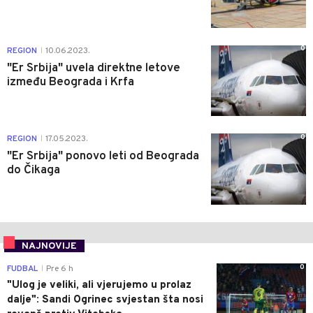
0
REGION
10.06.2023.
|
"Er Srbija" uvela direktne letove
između Beograda i Krfa
0
REGION
17.05.2023.
|
"Er Srbija" ponovo leti od Beograda
do Čikaga
NAJNOVIJE
0
FUDBAL
Pre 6 h
|
"Ulog je veliki, ali vjerujemo u prolaz
dalje": Sandi Ogrinec svjestan šta nosi