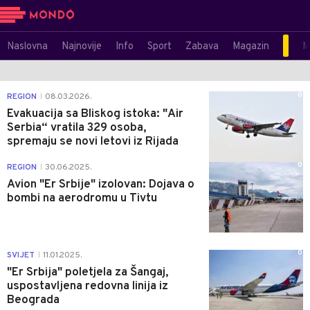
Naslovna
Najnovije
Info
Sport
Zabava
Magazin
M
0
REGION
08.03.2026.
|
Evakuacija sa Bliskog istoka: "Air
Serbia“ vratila 329 osoba,
spremaju se novi letovi iz Rijada
0
REGION
30.06.2025.
|
Avion "Er Srbije" izolovan: Dojava o
bombi na aerodromu u Tivtu
0
SVIJET
11.01.2025.
|
"Er Srbija" poletjela za Šangaj,
uspostavljena redovna linija iz
Beograda