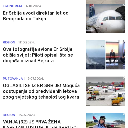
0
EKONOMIJA
17.10.2024.
|
Er Srbija uvodi direktan let od
Beograda do Tokija
0
REGION
11.10.2024.
|
Ova fotografija aviona Er Srbije
obišla svijet: Piloti opisali šta se
događalo iznad Bejruta
0
PUTOVANJA
19.07.2024.
|
OGLASILI SE IZ ER SRBIJE! Moguća
odstupanja od predviđenih letova
zbog svjetskog tehnološkog kvara
0
REGION
15.07.2024.
|
VANJA (32) JE PRVA ŽENA
KAPETAN U ISTORIJI "ER SRBIJE":