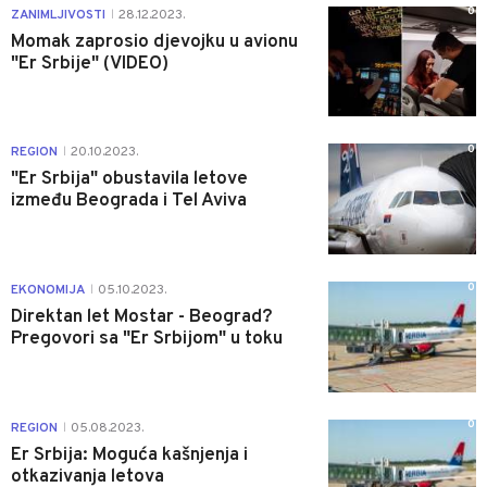
0
ZANIMLJIVOSTI
28.12.2023.
|
Momak zaprosio djevojku u avionu
"Er Srbije" (VIDEO)
0
REGION
20.10.2023.
|
"Er Srbija" obustavila letove
između Beograda i Tel Aviva
0
EKONOMIJA
05.10.2023.
|
Direktan let Mostar - Beograd?
Pregovori sa "Er Srbijom" u toku
0
REGION
05.08.2023.
|
Er Srbija: Moguća kašnjenja i
otkazivanja letova