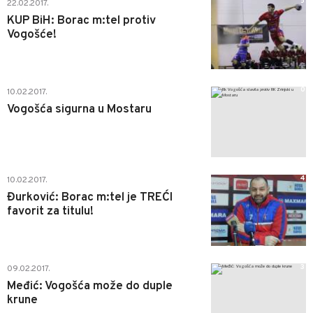
5
22.02.2017.
KUP BiH: Borac m:tel protiv
Vogošće!
0
10.02.2017.
Vogošća sigurna u Mostaru
4
10.02.2017.
Đurković: Borac m:tel je TREĆI
favorit za titulu!
3
09.02.2017.
Međić: Vogošća može do duple
krune