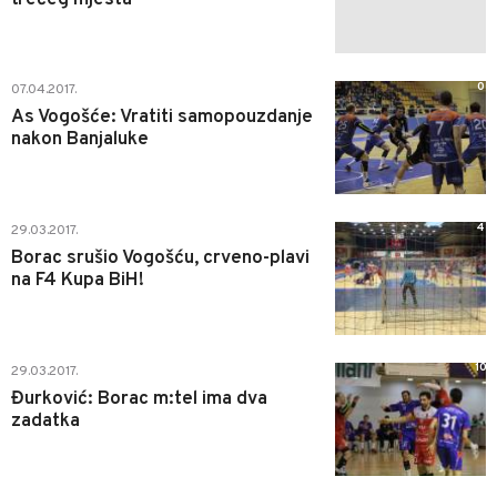
0
07.04.2017.
As Vogošće: Vratiti samopouzdanje
nakon Banjaluke
4
29.03.2017.
Borac srušio Vogošću, crveno-plavi
na F4 Kupa BiH!
10
29.03.2017.
Đurković: Borac m:tel ima dva
zadatka