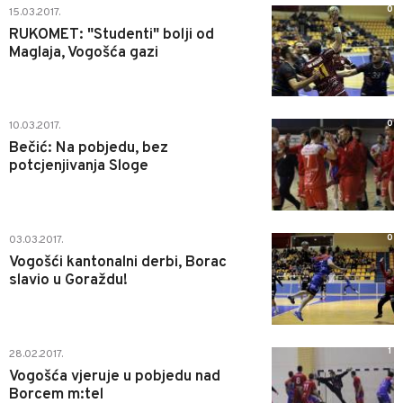
0
15.03.2017.
RUKOMET: "Studenti" bolji od
Maglaja, Vogošća gazi
0
10.03.2017.
Bečić: Na pobjedu, bez
potcjenjivanja Sloge
0
03.03.2017.
Vogošći kantonalni derbi, Borac
slavio u Goraždu!
1
28.02.2017.
Vogošća vjeruje u pobjedu nad
Borcem m:tel