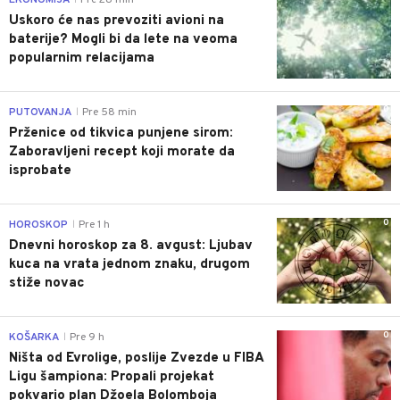
Uskoro će nas prevoziti avioni na
baterije? Mogli bi da lete na veoma
popularnim relacijama
0
PUTOVANJA
Pre 58 min
|
Prženice od tikvica punjene sirom:
Zaboravljeni recept koji morate da
isprobate
0
HOROSKOP
Pre 1 h
|
Dnevni horoskop za 8. avgust: Ljubav
kuca na vrata jednom znaku, drugom
stiže novac
0
KOŠARKA
Pre 9 h
|
Ništa od Evrolige, poslije Zvezde u FIBA
Ligu šampiona: Propali projekat
pokvario plan Džoela Bolomboja