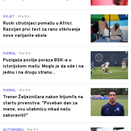
0
SVIJET
Pre 9 h
|
Ruski stručnjaci pomažu u Africi:
Razvijen prvi test za rano otkrivanje
nove varijante ebole
0
FUDBAL
Pre 9 h
|
Puzigaća poslije poraza BSK-a u
istorijskom meču: Moglo je da ode i na
jednu i na drugu stranu...
0
FUDBAL
Pre 9 h
|
Trener Željezničara nakon trijumfa na
startu prvenstva: "Poseban dan za
mene, ovu utakmicu nikad neću
zaboraviti!"
0
AUTOMOBILI
Pre 9 h
|