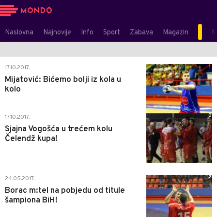
Naslovna
Najnovije
Info
Sport
Zabava
Magazin
M
1
17.10.2017.
Mijatović: Bićemo bolji iz kola u
kolo
0
17.10.2017.
Sjajna Vogošća u trećem kolu
Čelendž kupa!
2
24.05.2017.
Borac m:tel na pobjedu od titule
šampiona BiH!