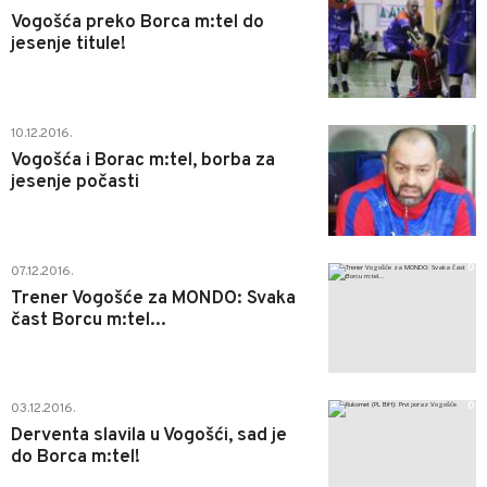
Vogošća preko Borca m:tel do
jesenje titule!
0
10.12.2016.
Vogošća i Borac m:tel, borba za
jesenje počasti
0
07.12.2016.
Trener Vogošće za MONDO: Svaka
čast Borcu m:tel...
0
03.12.2016.
Derventa slavila u Vogošći, sad je
do Borca m:tel!