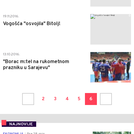
0
19.11.2016.
Vogošća "osvojila" Bitolj!
3
13.10.2016.
"Borac m:tel na rukometnom
prazniku u Sarajevu"
2
3
4
5
6
NAJNOVIJE
0
EKONOMIJA
Pre 28 min
|