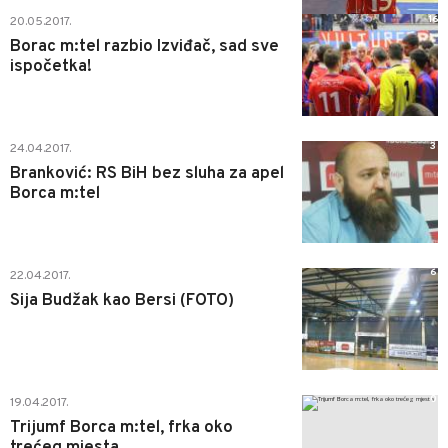
16
20.05.2017.
Borac m:tel razbio Izviđač, sad sve
ispočetka!
3
24.04.2017.
Branković: RS BiH bez sluha za apel
Borca m:tel
6
22.04.2017.
Sija Budžak kao Bersi (FOTO)
0
19.04.2017.
Trijumf Borca m:tel, frka oko
trećeg mjesta