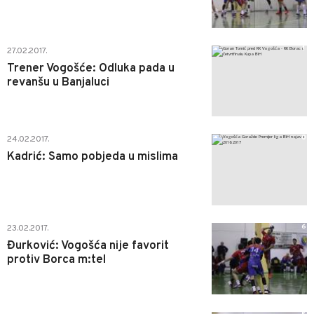
1
27.02.2017.
Trener Vogošće: Odluka pada u
revanšu u Banjaluci
0
24.02.2017.
Kadrić: Samo pobjeda u mislima
6
23.02.2017.
Đurković: Vogošća nije favorit
protiv Borca m:tel