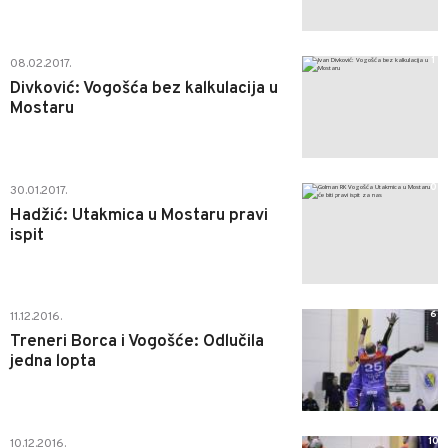
1
08.02.2017.
Divković: Vogošća bez kalkulacija u
Mostaru
0
30.01.2017.
Hadžić: Utakmica u Mostaru pravi
ispit
6
11.12.2016.
Treneri Borca i Vogošće: Odlučila
jedna lopta
10
10.12.2016.