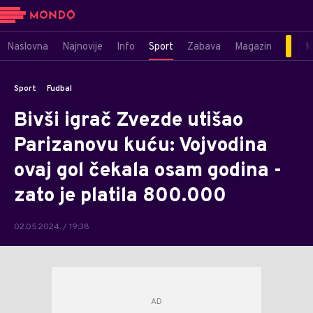
Naslovna
Najnovije
Info
Sport
Zabava
Magazin
M
Sport
Fudbal
Bivši igrač Zvezde utišao
Parizanovu kuću: Vojvodina
ovaj gol čekala osam godina -
zato je platila 800.000
02.05.2024. / 19:38