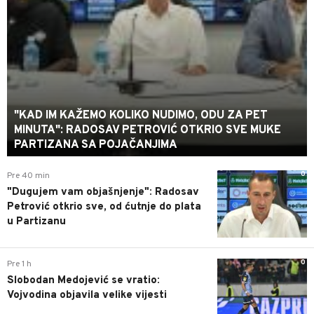
"KAD IM KAŽEMO KOLIKO NUDIMO, ODU ZA PET
MINUTA": RADOSAV PETROVIĆ OTKRIO SVE MUKE
PARTIZANA SA POJAČANJIMA
0
Pre 40 min
"Dugujem vam objašnjenje": Radosav
Petrović otkrio sve, od ćutnje do plata
u Partizanu
0
Pre 1 h
Slobodan Medojević se vratio:
Vojvodina objavila velike vijesti