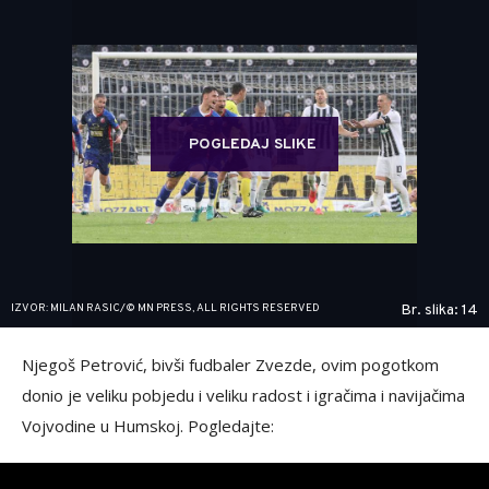
POGLEDAJ SLIKE
IZVOR: MILAN RASIC/© MN PRESS, ALL RIGHTS RESERVED
Br. slika: 14
Njegoš Petrović, bivši fudbaler Zvezde, ovim pogotkom
donio je veliku pobjedu i veliku radost i igračima i navijačima
Vojvodine u Humskoj. Pogledajte: