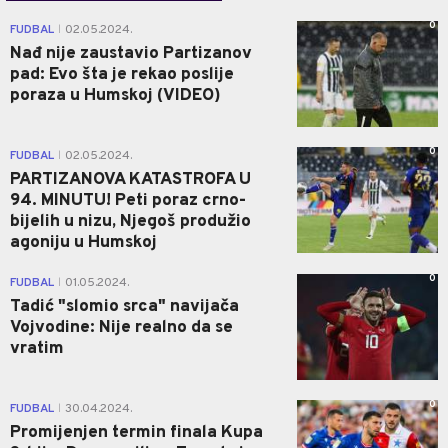
0
FUDBAL
02.05.2024.
|
Nađ nije zaustavio Partizanov
pad: Evo šta je rekao poslije
poraza u Humskoj (VIDEO)
0
FUDBAL
02.05.2024.
|
PARTIZANOVA KATASTROFA U
94. MINUTU! Peti poraz crno-
bijelih u nizu, Njegoš produžio
agoniju u Humskoj
0
FUDBAL
01.05.2024.
|
Tadić "slomio srca" navijača
Vojvodine: Nije realno da se
vratim
0
FUDBAL
30.04.2024.
|
Promijenjen termin finala Kupa