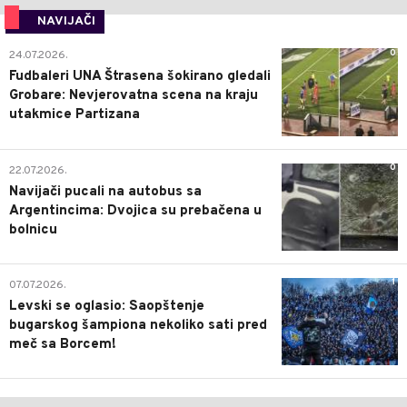
NAVIJAČI
0
24.07.2026.
Fudbaleri UNA Štrasena šokirano gledali
Grobare: Nevjerovatna scena na kraju
utakmice Partizana
0
22.07.2026.
Navijači pucali na autobus sa
Argentincima: Dvojica su prebačena u
bolnicu
1
07.07.2026.
Levski se oglasio: Saopštenje
bugarskog šampiona nekoliko sati pred
meč sa Borcem!