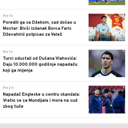
0
Pre 1 h
Poredili ga sa Džekom, sad došao u
Mostar: Bivši izdanak Borca Faris
Dževahirić potpisao za Velež
0
Pre 1 h
Turci odustali od Dušana Vlahovića:
Daju 10.000.000 godišnje napadaču
koji ga mijenja
0
Pre 2 h
Napadač Engleske u centru skandala:
Vratio se sa Mundijala i mora na sud
zbog tuče