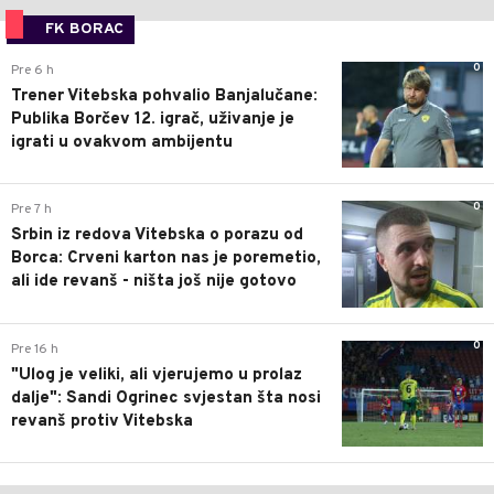
FK BORAC
0
Pre 6 h
Trener Vitebska pohvalio Banjalučane:
Publika Borčev 12. igrač, uživanje je
igrati u ovakvom ambijentu
0
Pre 7 h
Srbin iz redova Vitebska o porazu od
Borca: Crveni karton nas je poremetio,
ali ide revanš - ništa još nije gotovo
0
Pre 16 h
"Ulog je veliki, ali vjerujemo u prolaz
dalje": Sandi Ogrinec svjestan šta nosi
revanš protiv Vitebska