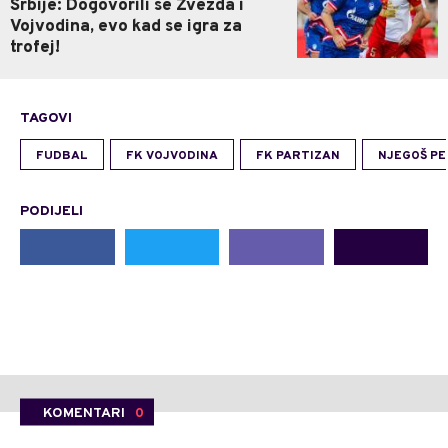
Srbije: Dogovorili se Zvezda i
Vojvodina, evo kad se igra za
trofej!
TAGOVI
FUDBAL
FK VOJVODINA
FK PARTIZAN
NJEGOŠ PE
PODIJELI
KOMENTARI
0