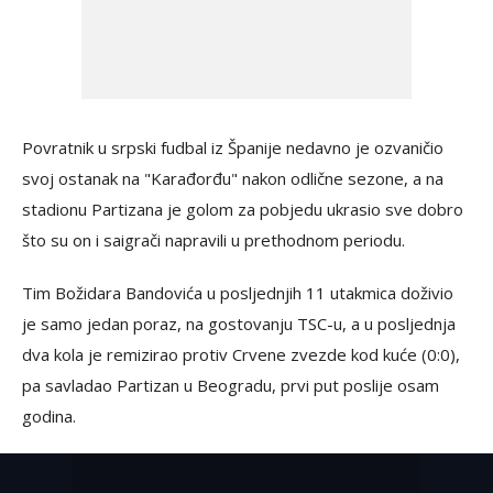
Povratnik u srpski fudbal iz Španije nedavno je ozvaničio
svoj ostanak na "Karađorđu" nakon odlične sezone, a na
stadionu Partizana je golom za pobjedu ukrasio sve dobro
što su on i saigrači napravili u prethodnom periodu.
Tim Božidara Bandovića u posljednjih 11 utakmica doživio
je samo jedan poraz, na gostovanju TSC-u, a u posljednja
dva kola je remizirao protiv Crvene zvezde kod kuće (0:0),
pa savladao Partizan u Beogradu, prvi put poslije osam
godina.