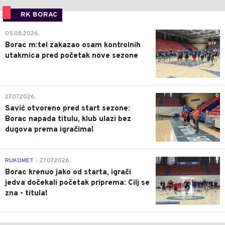
RK BORAC
0
05.08.2026.
Borac m:tel zakazao osam kontrolnih
utakmica pred početak nove sezone
0
27.07.2026.
Savić otvoreno pred start sezone:
Borac napada titulu, klub ulazi bez
dugova prema igračima!
0
RUKOMET
27.07.2026.
|
Borac krenuo jako od starta, igrači
jedva dočekali početak priprema: Cilj se
zna - titula!