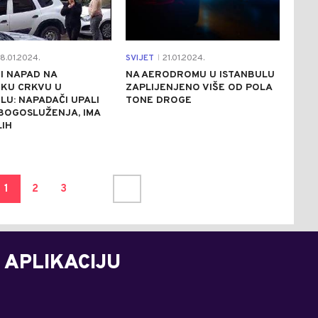
8.01.2024.
SVIJET
21.01.2024.
|
I NAPAD NA
NA AERODROMU U ISTANBULU
ČKU CRKVU U
ZAPLIJENJENO VIŠE OD POLA
LU: NAPADAČI UPALI
TONE DROGE
BOGOSLUŽENJA, IMA
IH
1
2
3
 APLIKACIJU