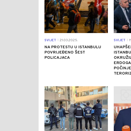
SVIJET
21.03.2025.
SVIJET
1
|
|
NA PROTESTU U ISTANBULU
UHAPŠE
POVRIJEĐENO ŠEST
ISTANBU
POLICAJACA
OKRUŽI
ERDOGA
POČINJE
TERORI
0