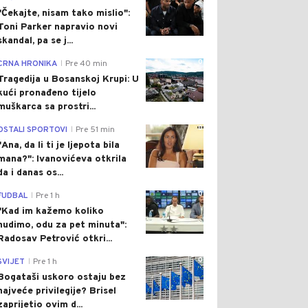
"Čekajte, nisam tako mislio":
Toni Parker napravio novi
skandal, pa se j...
0
CRNA HRONIKA
Pre 40 min
|
Tragedija u Bosanskoj Krupi: U
kući pronađeno tijelo
muškarca sa prostri...
0
OSTALI SPORTOVI
Pre 51 min
|
"Ana, da li ti je ljepota bila
mana?": Ivanovićeva otkrila
da i danas os...
0
FUDBAL
Pre 1 h
|
"Kad im kažemo koliko
nudimo, odu za pet minuta":
Radosav Petrović otkri...
0
SVIJET
Pre 1 h
|
Bogataši uskoro ostaju bez
najveće privilegije? Brisel
zaprijetio ovim d...