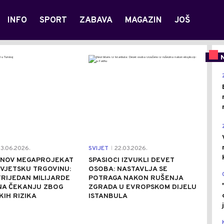
INFO
SPORT
ZABAVA
MAGAZIN
JOŠ
0
0
3.06.2026.
SVIJET
22.03.2026.
|
NOV MEGAPROJEKAT
SPASIOCI IZVUKLI DEVET
VJETSKU TRGOVINU:
OSOBA: NASTAVLJA SE
RIJEDAN MILIJARDE
POTRAGA NAKON RUŠENJA
NA ČEKANJU ZBOG
ZGRADA U EVROPSKOM DIJELU
IH RIZIKA
ISTANBULA