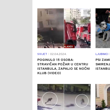
0
SVIJET
02.04.2024.
LJUBIMCI
|
|
POGINULO 15 OSOBA:
PSI ZAM
STRAVIČAN POŽAR U CENTRU
SMIREN
ISTANBULA, ZAPALIO SE NOĆNI
ISTANB
KLUB (VIDEO)
0