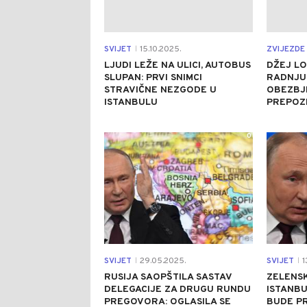
SVIJET
15.10.2025.
ZVIJEZDE 
|
LJUDI LEŽE NA ULICI, AUTOBUS
DŽEJ LO
SLUPAN: PRVI SNIMCI
RADNJU 
STRAVIČNE NEZGODE U
OBEZBJE
ISTANBULU
PREPOZ
0
SVIJET
29.05.2025.
SVIJET
1
|
|
RUSIJA SAOPŠTILA SASTAV
ZELENSK
DELEGACIJE ZA DRUGU RUNDU
ISTANBU
PREGOVORA: OGLASILA SE
BUDE P