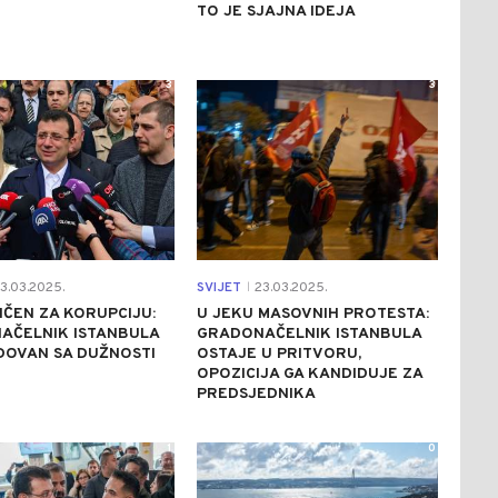
TO JE SJAJNA IDEJA
3
3
3.03.2025.
SVIJET
23.03.2025.
|
ČEN ZA KORUPCIJU:
U JEKU MASOVNIH PROTESTA:
AČELNIK ISTANBULA
GRADONAČELNIK ISTANBULA
DOVAN SA DUŽNOSTI
OSTAJE U PRITVORU,
OPOZICIJA GA KANDIDUJE ZA
PREDSJEDNIKA
1
0