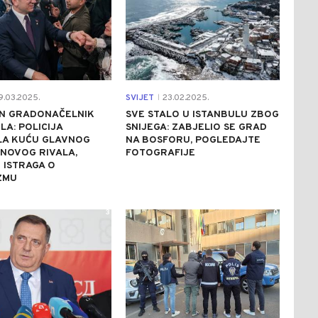
9.03.2025.
SVIJET
23.02.2025.
|
N GRADONAČELNIK
SVE STALO U ISTANBULU ZBOG
LA: POLICIJA
SNIJEGA: ZABJELIO SE GRAD
LA KUĆU GLAVNOG
NA BOSFORU, POGLEDAJTE
NOVOG RIVALA,
FOTOGRAFIJE
 ISTRAGA O
ZMU
3
0