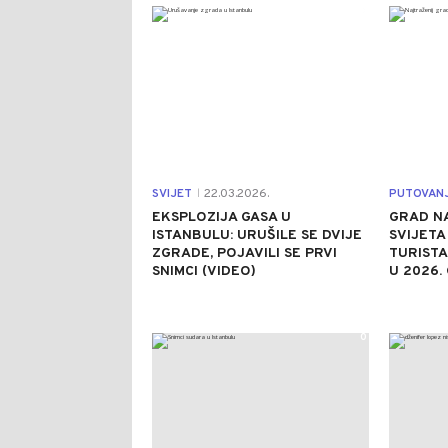
0
SVIJET
22.03.2026.
PUTOVAN
|
EKSPLOZIJA GASA U
GRAD NA
ISTANBULU: URUŠILE SE DVIJE
SVIJETA
ZGRADE, POJAVILI SE PRVI
TURISTA
SNIMCI (VIDEO)
U 2026.
0