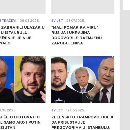
I TRAČEVI
08.08.2025.
SVIJET
23.07.2025.
|
|
 ZABRANILI ULAZAK U
"MALI POMAK KA MIRU":
U ISTANBULU:
RUSIJA I UKRAJINA
ĐENJE JE NIJE
DOGOVORILE RAZMJENU
NALO
ZAROBLJENIKA
0
0
3.05.2025.
SVIJET
12.05.2025.
|
I ĆE OTPUTOVATI U
ZELENSKI O TRAMPOVOJ IDEJI
L SAMO AKO I PUTIN
DA PRISUSTVUJE
RISUTAN
PREGOVORIMA U ISTANBULU: