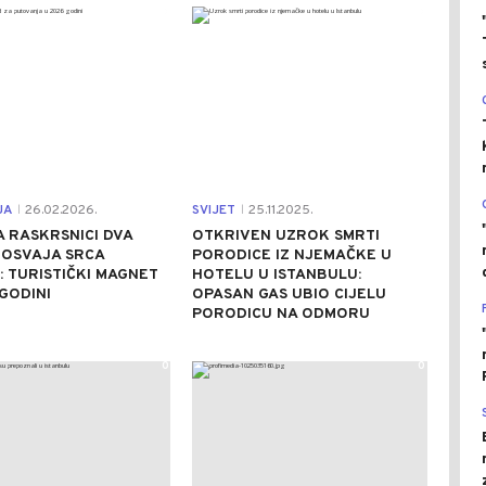
0
0
JA
26.02.2026.
SVIJET
25.11.2025.
|
|
 RASKRSNICI DVA
OTKRIVEN UZROK SMRTI
 OSVAJA SRCA
PORODICE IZ NJEMAČKE U
: TURISTIČKI MAGNET
HOTELU U ISTANBULU:
 GODINI
OPASAN GAS UBIO CIJELU
PORODICU NA ODMORU
0
0