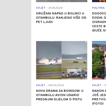
SVIJET
31.08.2024.
POLITIKA
|
ORUŽANI NAPAD U BOLNICI U
DOGOVOR
ISTANBULU: RANJENO VIŠE OD
DODIK 
PET LJUDI
IZGRADN
CESTE 
IDUĆE G
0
SVIJET
08.05.2024.
SVIJET
0
|
|
NOVA DRAMA SA BOINGOM: U
NAKON A
ISTANBULU AVION UDARIO
JOŠ JED
PREDNJIM DIJELOM O PISTU
PRETVOR
(FOTO)