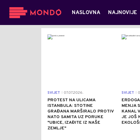
NASLOVNA
NAJNOVIJE
0
SVIJET
07.07.2026.
SVIJET
0
|
|
PROTEST NA ULICAMA
ERDOGA
ISTANBULA: STOTINE
MENJA S
GRAĐANA MARŠIRALO PROTIV
KANAL V
NATO SAMITA UZ PORUKE
JE JOŠ 
"UBICE, IZAĐITE IZ NAŠE
EKOLOŠK
ZEMLJE"