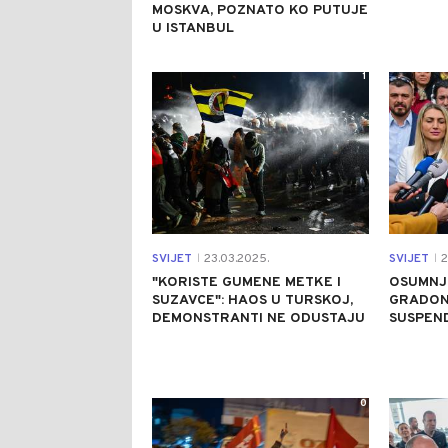
MOSKVA, POZNATO KO PUTUJE
U ISTANBUL
1
SVIJET
23.03.2025.
SVIJET
2
|
|
"KORISTE GUMENE METKE I
OSUMNJI
SUZAVCE": HAOS U TURSKOJ,
GRADON
DEMONSTRANTI NE ODUSTAJU
SUSPEN
0