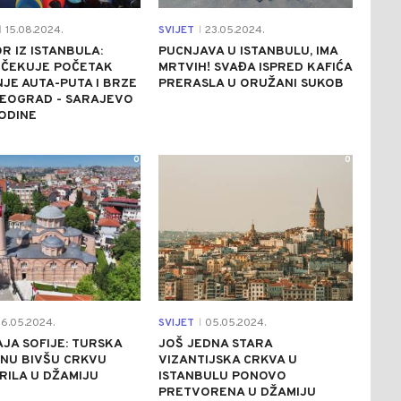
15.08.2024.
SVIJET
23.05.2024.
|
|
 IZ ISTANBULA:
PUCNJAVA U ISTANBULU, IMA
OČEKUJE POČETAK
MRTVIH! SVAĐA ISPRED KAFIĆA
JE AUTA-PUTA I BRZE
PRERASLA U ORUŽANI SUKOB
BEOGRAD - SARAJEVO
ODINE
0
0
6.05.2024.
SVIJET
05.05.2024.
|
JA SOFIJE: TURSKA
JOŠ JEDNA STARA
NU BIVŠU CRKVU
VIZANTIJSKA CRKVA U
ILA U DŽAMIJU
ISTANBULU PONOVO
PRETVORENA U DŽAMIJU