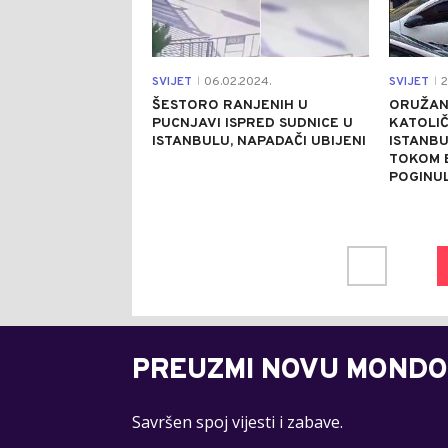
SVIJET
06.02.2024.
SVIJET
2
|
|
ŠESTORO RANJENIH U
ORUŽAN
PUCNJAVI ISPRED SUDNICE U
KATOLI
ISTANBULU, NAPADAČI UBIJENI
ISTANBU
TOKOM 
POGINUL
PREUZMI NOVU MONDO
Savršen spoj vijesti i zabave.