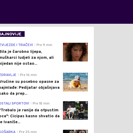
NAJNOVIJE
0
ZVIJEZDE I TRAČEVI
Pre 9 min
|
Bila je čarobno lijepa,
muškarci ludjeli za njom, ali
nijedan nije ostao...
0
ZDRAVLJE
Pre 16 min
|
Vrućine su posebno opasne za
najmlađe: Pedijatar objašnjava
kako da prep...
0
OSTALI SPORTOVI
Pre 18 min
|
"Trebalo je ranije da otpustim
oca": Cicipas kasno shvatio da
je Ivaniše...
0
KOŠARKA
Pre 35 min
|