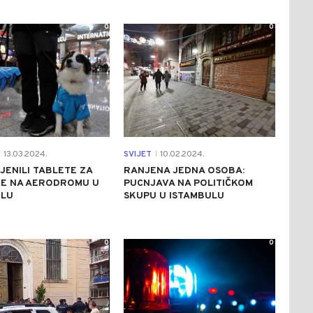
0
0
13.03.2024.
SVIJET
10.02.2024.
|
IJENILI TABLETE ZA
RANJENA JEDNA OSOBA:
JE NA AERODROMU U
PUCNJAVA NA POLITIČKOM
ULU
SKUPU U ISTAMBULU
0
0