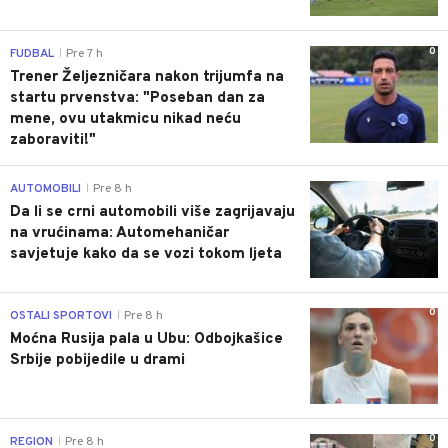
0
FUDBAL
Pre 7 h
|
Trener Željezničara nakon trijumfa na
startu prvenstva: "Poseban dan za
mene, ovu utakmicu nikad neću
zaboraviti!"
0
AUTOMOBILI
Pre 8 h
|
Da li se crni automobili više zagrijavaju
na vrućinama: Automehaničar
savjetuje kako da se vozi tokom ljeta
0
OSTALI SPORTOVI
Pre 8 h
|
Moćna Rusija pala u Ubu: Odbojkašice
Srbije pobijedile u drami
0
REGION
Pre 8 h
|