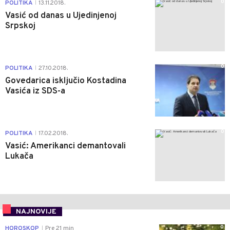
0
POLITIKA
13.11.2018.
|
Vasić od danas u Ujedinjenoj
Srpskoj
0
POLITIKA
27.10.2018.
|
Govedarica isključio Kostadina
Vasića iz SDS-a
0
POLITIKA
17.02.2018.
|
Vasić: Amerikanci demantovali
Lukača
NAJNOVIJE
0
HOROSKOP
Pre 21 min
|