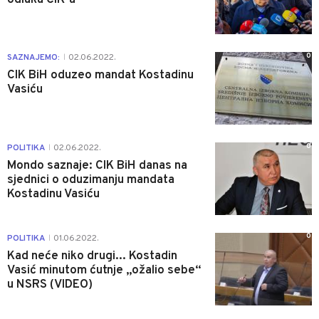
0
SAZNAJEMO:
02.06.2022.
|
CIK BiH oduzeo mandat Kostadinu
Vasiću
0
POLITIKA
02.06.2022.
|
Mondo saznaje: CIK BiH danas na
sjednici o oduzimanju mandata
Kostadinu Vasiću
0
POLITIKA
01.06.2022.
|
Kad neće niko drugi... Kostadin
Vasić minutom ćutnje „ožalio sebe“
u NSRS (VIDEO)