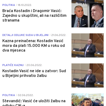
0
POLITIKA
18.10.2022.
|
Braća Kostadin i Dragomir Vasić:
Zajedno u skupštini, ali na različitim
stranama
0
DETALJI ODLUKE SUDA U BIJELJINI
21.06.2022.
|
Kazna preinačena: Kostadin Vasić
mora da plati 15.000 KM u roku od
dva mjeseca
0
PLATIĆE KAZNU
20.06.2022.
|
Kostadin Vasić ne ide u zatvor: Sud
u Bijeljini prihvatio žalbu
0
POLITIKA
02.06.2022.
|
Stevandić: Vasić će uložiti žalbu na
odluku CIK-a