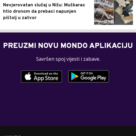
Nevjerovatan slučaj u Nišu: Muškarac
htio dronom da prebaci napunjen
pištolj u zatvor
PREUZMI NOVU MONDO APLIKACIJU
Savršen spoj vijesti i zabave.