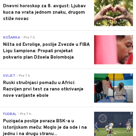
Dnevni horoskop za 8. avgust: Ljubav
kuca na vrata jednom znaku, drugom
stiže novac
0
KOŠARKA
Pre 7 h
|
Ništa od Evrolige, poslije Zvezde u FIBA
Ligu šampiona: Propali projekat
pokvario plan Džoela Bolomboja
0
SVIJET
Pre 7 h
|
Ruski stručnjaci pomažu u Africi:
Razvijen prvi test za rano otkrivanje
nove varijante ebole
0
FUDBAL
Pre 7 h
|
Puzigaća poslije poraza BSK-a u
istorijskom meču: Moglo je da ode i na
jednu i na drugu stranu...