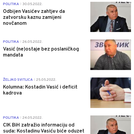
0
POLITIKA
30.05.2022.
|
Odbijen Vasićev zahtjev da
zatvorsku kaznu zamijeni
novčanom
0
POLITIKA
26.05.2022.
|
Vasić (ne)ostaje bez poslaničkog
mandata
0
ŽELJKO SVITLICA
25.05.2022.
|
Kolumna: Kostadin Vasić i deficit
kadrova
0
POLITIKA
24.05.2022.
|
CIK BiH zatražio informaciju od
suda: Kostadinu Vasiću biće oduzet