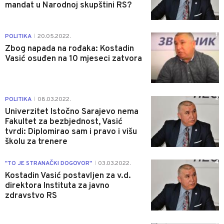
mandat u Narodnoj skupštini RS?
1
POLITIKA
20.05.2022.
|
Zbog napada na rođaka: Kostadin
Vasić osuđen na 10 mjeseci zatvora
2
POLITIKA
08.03.2022.
|
Univerzitet Istočno Sarajevo nema
Fakultet za bezbjednost, Vasić
tvrdi: Diplomirao sam i pravo i višu
školu za trenere
4
"TO JE STRANAČKI DOGOVOR"
03.03.2022.
|
Kostadin Vasić postavljen za v.d.
direktora Instituta za javno
zdravstvo RS