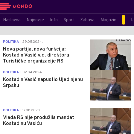
Naslovna
Najnovije
Info
Sport
Zabava
Magazin
M
4
POLITIKA
29.05.2024.
|
Nova partija, nova funkcija:
Kostadin Vasić v.d. direktora
Turističke organizacije RS
0
POLITIKA
02.04.2024.
|
Kostadin Vasić napustio Ujedinjenu
Srpsku
0
POLITIKA
17.08.2023.
|
Vlada RS nije produžila mandat
Kostadinu Vasiću