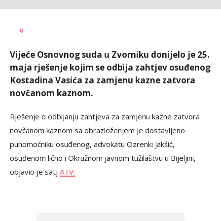
Željko
AUTOR
0
Svitlica
Vijeće Osnovnog suda u Zvorniku donijelo je 25.
maja rješenje kojim se odbija zahtjev osuđenog
Kostadina Vasića za zamjenu kazne zatvora
novčanom kaznom.
Rješenje o odbijanju zahtjeva za zamjenu kazne zatvora
novčanom kaznom sa obrazloženjem je dostavljeno
punomoćniku osuđenog, advokatu Ozrenki Jakšić,
osuđenom lično i Okružnom javnom tužilaštvu u Bijeljini,
objavio je satj
ATV.