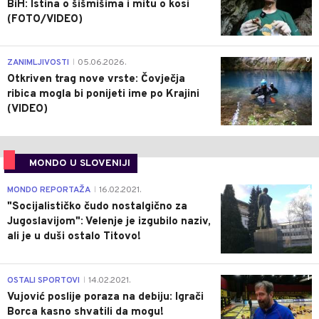
BiH: Istina o šišmišima i mitu o kosi
(FOTO/VIDEO)
0
ZANIMLJIVOSTI
05.06.2026.
|
Otkriven trag nove vrste: Čovječja
ribica mogla bi ponijeti ime po Krajini
(VIDEO)
MONDO U SLOVENIJI
4
MONDO REPORTAŽA
16.02.2021.
|
"Socijalističko čudo nostalgično za
Jugoslavijom": Velenje je izgubilo naziv,
ali je u duši ostalo Titovo!
1
OSTALI SPORTOVI
14.02.2021.
|
Vujović poslije poraza na debiju: Igrači
Borca kasno shvatili da mogu!