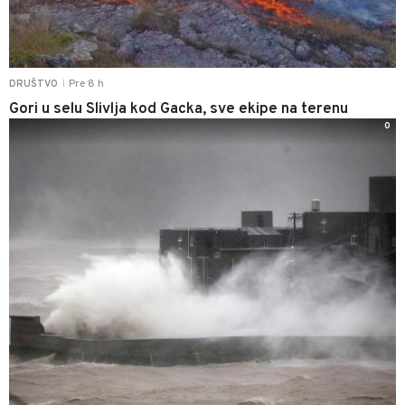
Pre 8 h
DRUŠTVO
|
Gori u selu Slivlja kod Gacka, sve ekipe na terenu
0