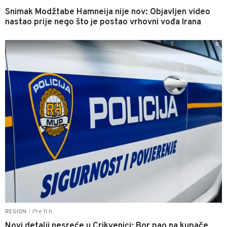
Snimak Modžtabe Hamneija nije nov: Objavljen video
nastao prije nego što je postao vrhovni vođa Irana
0
Pre 11 h
REGION
|
Novi detalji nesreće u Crikvenici: Bor pao na kupače,