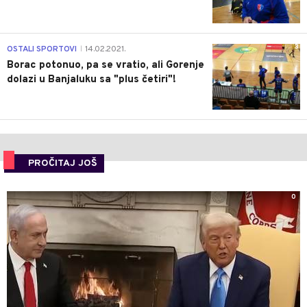
3
OSTALI SPORTOVI
14.02.2021.
|
Borac potonuo, pa se vratio, ali Gorenje
dolazi u Banjaluku sa "plus četiri"!
PROČITAJ JOŠ
0