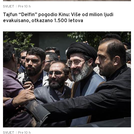
Pre 10 h
SVIJET
|
Tajfun “Delfin” pogodio Kinu: Više od milion ljudi
evakuisano, otkazano 1.500 letova
0
Pre 10 h
SVIJET
|