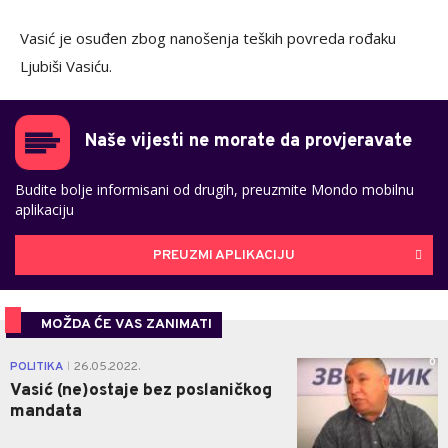
Vasić je osuđen zbog nanošenja teških povreda rođaku
Ljubiši Vasiću.
Naše vijesti ne morate da provjeravate
Budite bolje informisani od drugih, preuzmite Mondo mobilnu
aplikaciju
PREUZMI APLIKACIJU
MOŽDA ĆE VAS ZANIMATI
0
POLITIKA
26.05.2022.
|
Vasić (ne)ostaje bez poslaničkog
mandata