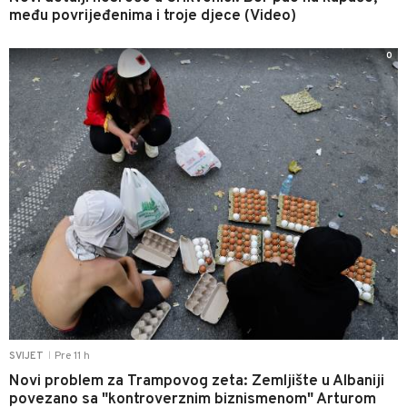
među povrijeđenima i troje djece (Video)
0
Pre 11 h
SVIJET
|
Novi problem za Trampovog zeta: Zemljište u Albaniji
povezano sa "kontroverznim biznismenom" Arturom