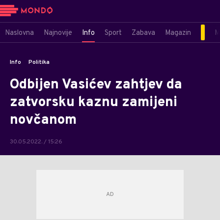
Naslovna
Najnovije
Info
Sport
Zabava
Magazin
M
Info
Politika
Odbijen Vasićev zahtjev da
zatvorsku kaznu zamijeni
novčanom
30.05.2022. / 15:26