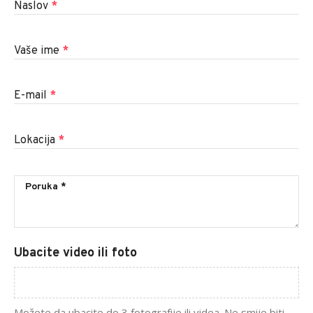
Naslov
*
Vaše ime
*
E-mail
*
Lokacija
*
Ubacite video ili foto
Možete da ubacite do 3 fotografije ili videa. Ne smije biti