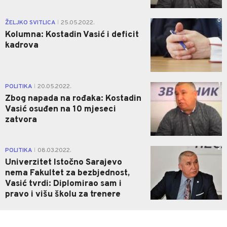
0
ŽELJKO SVITLICA
25.05.2022.
|
Kolumna: Kostadin Vasić i deficit
kadrova
1
POLITIKA
20.05.2022.
|
Zbog napada na rođaka: Kostadin
Vasić osuđen na 10 mjeseci
zatvora
2
POLITIKA
08.03.2022.
|
Univerzitet Istočno Sarajevo
nema Fakultet za bezbjednost,
Vasić tvrdi: Diplomirao sam i
pravo i višu školu za trenere