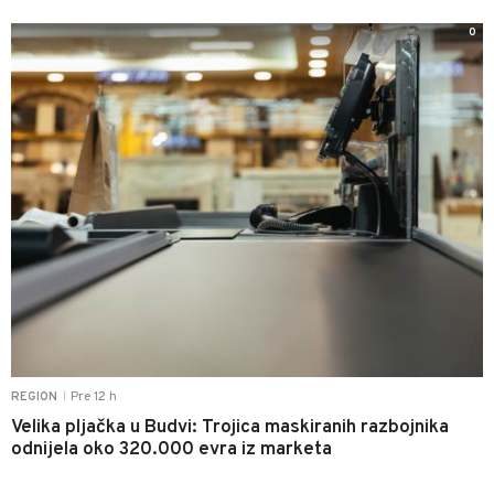
0
Pre 12 h
REGION
|
Velika pljačka u Budvi: Trojica maskiranih razbojnika
odnijela oko 320.000 evra iz marketa