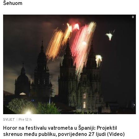
Šehuom
0
Pre 12 h
SVIJET
|
Horor na festivalu vatrometa u Španiji: Projektil
skrenuo među publiku, povrijeđeno 27 ljudi (Video)