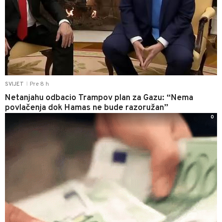
Pre 8 h
SVIJET
|
Netanjahu odbacio Trampov plan za Gazu: “Nema
povlačenja dok Hamas ne bude razoružan”
0