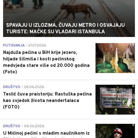
SPAVAJU U IZLOZIMA, ČUVAJU METRO I OSVAJAJU
TURISTE: MAČKE SU VLADARI ISTANBULA
0
PUTOVANJA
21.07.2026.
|
Najduža pećina u BiH krije jezero,
hiljade šišmiša i kosti pećinskog
medvjeda stare više od 20.000 godina
(Foto)
0
DRUŠTVO
28.06.2026.
|
Teslić čuva praistoriju: Rastuška pećina
kao svjedok života neandertalaca
(FOTO)
0
DRUŠTVO
06.06.2026.
|
U Mićinoj pećini s mladim naučnikom iz