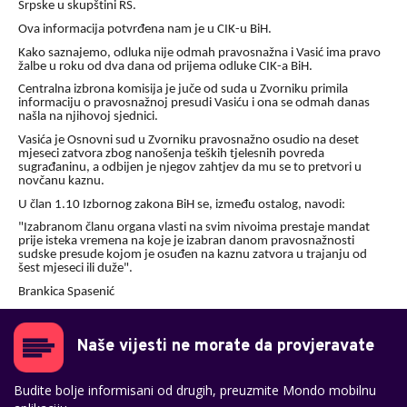
Srpske u skupštini RS.
Ova informacija potvrđena nam je u CIK-u BiH.
Kako saznajemo, odluka nije odmah pravosnažna i Vasić ima pravo
žalbe u roku od dva dana od prijema odluke CIK-a BiH.
Centralna izbrona komisija je juče od suda u Zvorniku primila
informaciju o pravosnažnoj presudi Vasiću i ona se odmah danas
našla na njihovoj sjednici.
Vasića je Osnovni sud u Zvorniku pravosnažno osudio na deset
mjeseci zatvora zbog nanošenja teških tjelesnih povreda
sugrađaninu, a odbijen je njegov zahtjev da mu se to pretvori u
novčanu kaznu.
U član 1.10 Izbornog zakona BiH se, između ostalog, navodi:
"Izabranom članu organa vlasti na svim nivoima prestaje mandat
prije isteka vremena na koje je izabran danom pravosnažnosti
sudske presude kojom je osuđen na kaznu zatvora u trajanju od
šest mjeseci ili duže".
Brankica Spasenić
Naše vijesti ne morate da provjeravate
Budite bolje informisani od drugih, preuzmite Mondo mobilnu