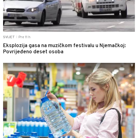
Pre 11 h
SVIJET
|
Eksplozija gasa na muzičkom festivalu u Njemačkoj:
Povrijeđeno deset osoba
0