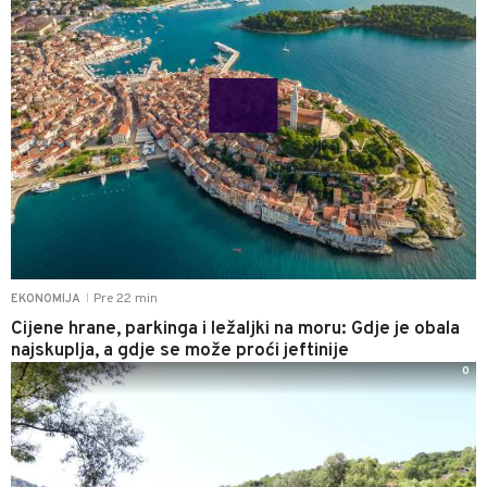
Pre 22 min
EKONOMIJA
|
Cijene hrane, parkinga i ležaljki na moru: Gdje je obala
najskuplja, a gdje se može proći jeftinije
0