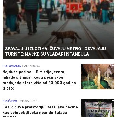
SPAVAJU U IZLOZIMA, ČUVAJU METRO I OSVAJAJU
TURISTE: MAČKE SU VLADARI ISTANBULA
0
PUTOVANJA
21.07.2026.
|
Najduža pećina u BiH krije jezero,
hiljade šišmiša i kosti pećinskog
medvjeda stare više od 20.000 godina
(Foto)
0
DRUŠTVO
28.06.2026.
|
Teslić čuva praistoriju: Rastuška pećina
kao svjedok života neandertalaca