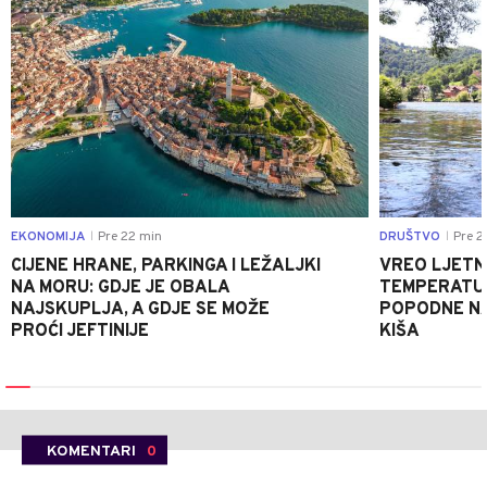
EKONOMIJA
Pre 22 min
DRUŠTVO
Pre 2
|
|
CIJENE HRANE, PARKINGA I LEŽALJKI
VREO LJETN
NA MORU: GDJE JE OBALA
TEMPERATUR
NAJSKUPLJA, A GDJE SE MOŽE
POPODNE NA
PROĆI JEFTINIJE
KIŠA
KOMENTARI
0