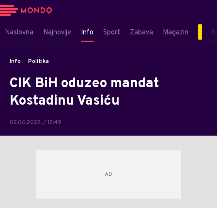
Naslovna
Najnovije
Info
Sport
Zabava
Magazin
M
Info
Politika
CIK BiH oduzeo mandat
Kostadinu Vasiću
02.06.2022. / 12:49