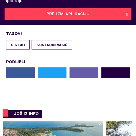
aplikaciju
PREUZMI APLIKACIJU
TAGOVI
CIK BIH
KOSTADIN VASIĆ
PODIJELI
JOŠ IZ INFO
0