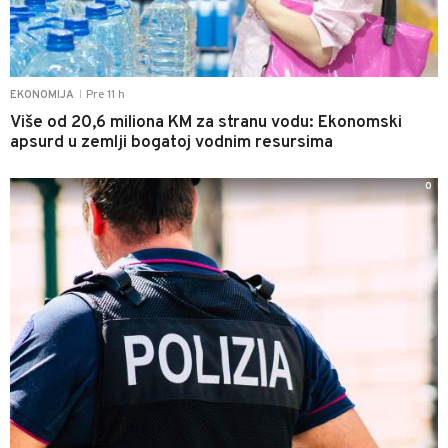
Pre 11 h
EKONOMIJA
|
Više od 20,6 miliona KM za stranu vodu: Ekonomski
apsurd u zemlji bogatoj vodnim resursima
0