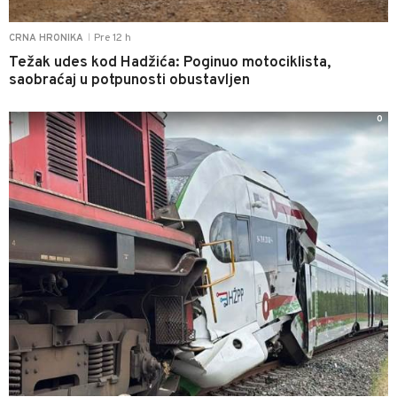
Pre 12 h
CRNA HRONIKA
|
Težak udes kod Hadžića: Poginuo motociklista,
saobraćaj u potpunosti obustavljen
0