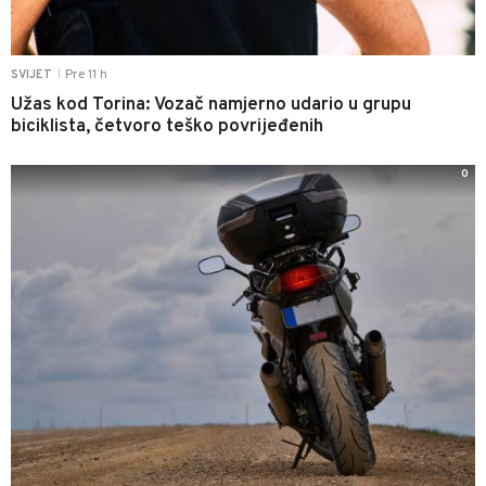
Pre 11 h
SVIJET
|
Užas kod Torina: Vozač namjerno udario u grupu
biciklista, četvoro teško povrijeđenih
0