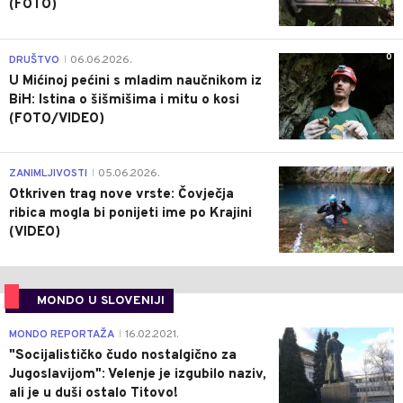
(FOTO)
0
DRUŠTVO
06.06.2026.
|
U Mićinoj pećini s mladim naučnikom iz
BiH: Istina o šišmišima i mitu o kosi
(FOTO/VIDEO)
0
ZANIMLJIVOSTI
05.06.2026.
|
Otkriven trag nove vrste: Čovječja
ribica mogla bi ponijeti ime po Krajini
(VIDEO)
MONDO U SLOVENIJI
4
MONDO REPORTAŽA
16.02.2021.
|
"Socijalističko čudo nostalgično za
Jugoslavijom": Velenje je izgubilo naziv,
ali je u duši ostalo Titovo!