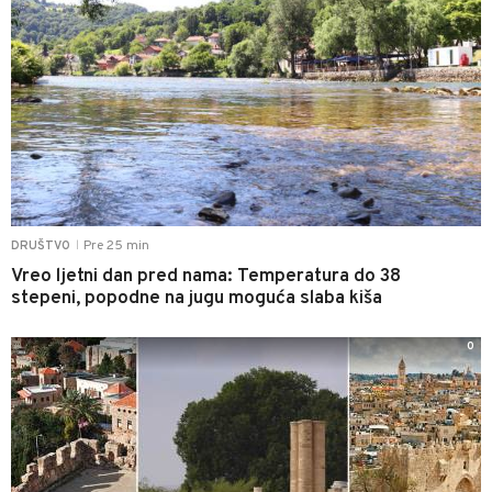
Pre 25 min
DRUŠTVO
|
Vreo ljetni dan pred nama: Temperatura do 38
stepeni, popodne na jugu moguća slaba kiša
0