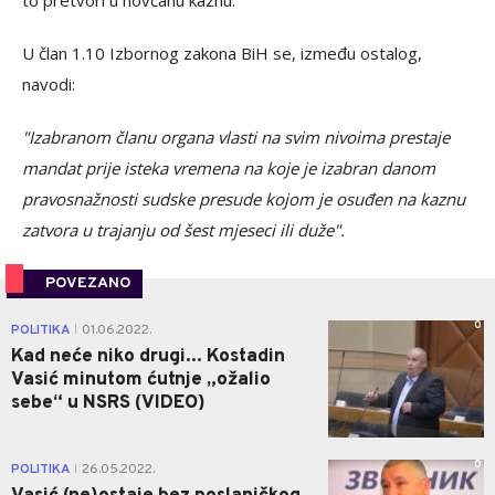
to pretvori u novčanu kaznu.
U član 1.10 Izbornog zakona BiH se, između ostalog,
navodi:
"Izabranom članu organa vlasti na svim nivoima prestaje
mandat prije isteka vremena na koje je izabran danom
pravosnažnosti sudske presude kojom je osuđen na kaznu
zatvora u trajanju od šest mjeseci ili duže".
POVEZANO
0
POLITIKA
01.06.2022.
|
Kad neće niko drugi... Kostadin
Vasić minutom ćutnje „ožalio
sebe“ u NSRS (VIDEO)
0
POLITIKA
26.05.2022.
|