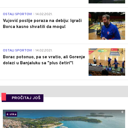
1
OSTALI SPORTOVI
14.02.2021.
|
Vujović poslije poraza na debiju: Igrači
Borca kasno shvatili da mogu!
3
OSTALI SPORTOVI
14.02.2021.
|
Borac potonuo, pa se vratio, ali Gorenje
dolazi u Banjaluku sa "plus četiri"!
PROČITAJ JOŠ
0
6 slika