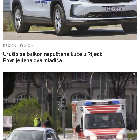
Pre 10 h
REGION
|
Urušio se balkon napuštene kuće u Rijeci:
Povrijeđena dva mladića
0