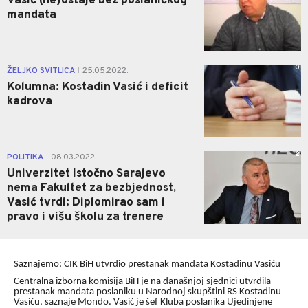
Vasić (ne)ostaje bez poslaničkog
mandata
0
ŽELJKO SVITLICA
25.05.2022.
|
Kolumna: Kostadin Vasić i deficit
kadrova
2
POLITIKA
08.03.2022.
|
Univerzitet Istočno Sarajevo
nema Fakultet za bezbjednost,
Vasić tvrdi: Diplomirao sam i
pravo i višu školu za trenere
Saznajemo: CIK BiH utvrdio prestanak mandata Kostadinu Vasiću
Centralna izborna komisija BiH je na današnjoj sjednici utvrdila
prestanak mandata poslaniku u Narodnoj skupštini RS Kostadinu
Vasiću, saznaje Mondo. Vasić je šef Kluba poslanika Ujedinjene