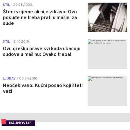
0
STIL
29.08.2020.
|
Štedi vrijeme ali nije zdravo: Ovo
posuđe ne treba prati u mašini za
suđe
0
STIL
31.10.2019.
|
Ovu grešku prave svi kada ubacuju
sudove u mašinu: Ovako treba!
0
LJUBAV
05.04.2018.
|
Neočekivano: Kućni posao koji šteti
vezi
NAJNOVIJE