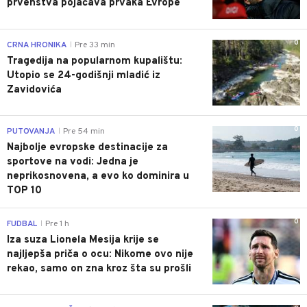
prvenstva pojačava prvaka Evrope
0
CRNA HRONIKA
Pre 33 min
|
Tragedija na popularnom kupalištu:
Utopio se 24-godišnji mladić iz
Zavidovića
0
PUTOVANJA
Pre 54 min
|
Najbolje evropske destinacije za
sportove na vodi: Jedna je
neprikosnovena, a evo ko dominira u
TOP 10
0
FUDBAL
Pre 1 h
|
Iza suza Lionela Mesija krije se
najljepša priča o ocu: Nikome ovo nije
rekao, samo on zna kroz šta su prošli