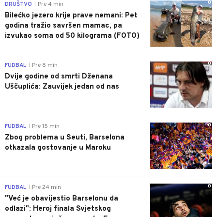
0
DRUŠTVO
Pre 4 min
|
Bilećko jezero krije prave nemani: Pet
godina tražio savršen mamac, pa
izvukao soma od 50 kilograma (FOTO)
0
FUDBAL
Pre 8 min
|
Dvije godine od smrti Dženana
Uščuplića: Zauvijek jedan od nas
0
FUDBAL
Pre 15 min
|
Zbog problema u Seuti, Barselona
otkazala gostovanje u Maroku
0
FUDBAL
Pre 24 min
|
"Već je obavijestio Barselonu da
odlazi": Heroj finala Svjetskog