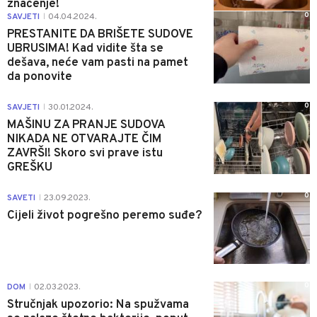
značenje!
0
SAVJETI
04.04.2024.
|
PRESTANITE DA BRIŠETE SUDOVE
UBRUSIMA! Kad vidite šta se
dešava, neće vam pasti na pamet
da ponovite
0
SAVJETI
30.01.2024.
|
MAŠINU ZA PRANJE SUDOVA
NIKADA NE OTVARAJTE ČIM
ZAVRŠI! Skoro svi prave istu
GREŠKU
0
SAVETI
23.09.2023.
|
Cijeli život pogrešno peremo suđe?
0
DOM
02.03.2023.
|
Stručnjak upozorio: Na spužvama