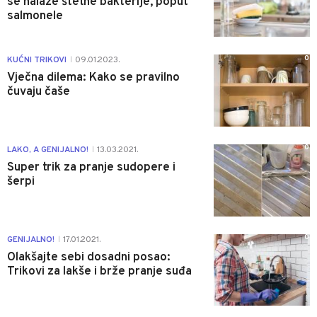
se nalaze štetne bakterije, poput
salmonele
0
KUĆNI TRIKOVI
09.01.2023.
|
Vječna dilema: Kako se pravilno
čuvaju čaše
0
LAKO, A GENIJALNO!
13.03.2021.
|
Super trik za pranje sudopere i
šerpi
0
GENIJALNO!
17.01.2021.
|
Olakšajte sebi dosadni posao:
Trikovi za lakše i brže pranje suđa