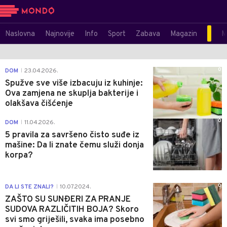
Naslovna
Najnovije
Info
Sport
Zabava
Magazin
M
0
DOM
23.04.2026.
|
Spužve sve više izbacuju iz kuhinje:
Ova zamjena ne skuplja bakterije i
olakšava čišćenje
0
DOM
11.04.2026.
|
5 pravila za savršeno čisto suđe iz
mašine: Da li znate čemu služi donja
korpa?
0
DA LI STE ZNALI?
10.07.2024.
|
ZAŠTO SU SUNĐERI ZA PRANJE
SUDOVA RAZLIČITIH BOJA? Skoro
svi smo griješili, svaka ima posebno