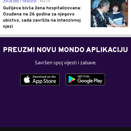
0
ZVIJEZDE I TRAČEVI
Pre 1 h
|
Gučijeva bivša žena hospitalizovana:
Osuđena na 26 godina za njegovo
ubistvo, sada završila na intenzivnoj
njezi
PREUZMI NOVU MONDO APLIKACIJU
Savršen spoj vijesti i zabave.