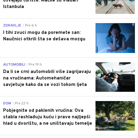
osvajaju turiste: Mačke su vladari
Istanbula
0
ZDRAVLJE
Pre 6 h
|
I tihi zvuci mogu da poremete san:
Naučnici otkrili šta se dešava mozgu
0
AUTOMOBILI
Pre 19 h
|
Da li se crni automobili više zagrijavaju
na vrućinama: Automehaničar
savjetuje kako da se vozi tokom ljeta
0
DOM
Pre 22 h
|
Pobjegnite od paklenih vrućina: Ova
stabla rashlađuju kuću i prave najljepši
hlad u dvorištu, a ne uništavaju temelje