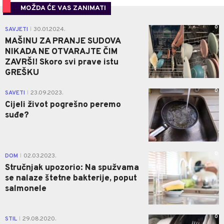
MOŽDA ĆE VAS ZANIMATI
0
SAVJETI
30.01.2024.
|
MAŠINU ZA PRANJE SUDOVA
NIKADA NE OTVARAJTE ČIM
ZAVRŠI! Skoro svi prave istu
GREŠKU
0
SAVETI
23.09.2023.
|
Cijeli život pogrešno peremo
suđe?
0
DOM
02.03.2023.
|
Stručnjak upozorio: Na spužvama
se nalaze štetne bakterije, poput
salmonele
0
STIL
29.08.2020.
|