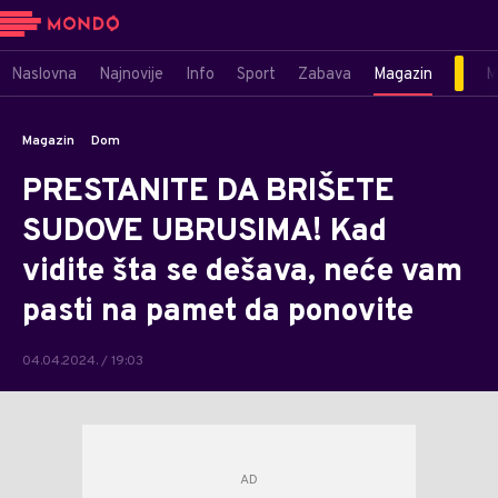
Naslovna
Najnovije
Info
Sport
Zabava
Magazin
M
Magazin
Dom
PRESTANITE DA BRIŠETE
SUDOVE UBRUSIMA! Kad
vidite šta se dešava, neće vam
pasti na pamet da ponovite
04.04.2024. / 19:03