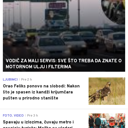
VODIČ ZA MALI SERVIS: SVE ŠTO TREBA DA ZNATE O
MOTORNOM ULJU I FILTERIMA
0
LJUBIMCI
Pre 2 h
|
Orao Feliks ponovo na slobodi: Nakon
što je spasen iz kandži krijumčara
pušten u prirodno stanište
0
FOTO, VIDEO
Pre 3 h
|
Spavaju u izlozima, čuvaju metro i