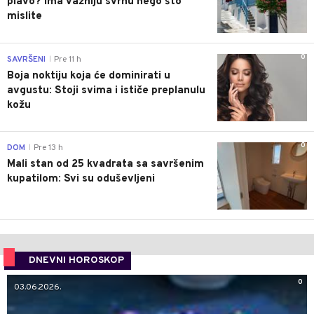
plavo? Ima važniju svrhu nego što
mislite
0
SAVRŠENI
Pre 11 h
|
Boja noktiju koja će dominirati u
avgustu: Stoji svima i ističe preplanulu
kožu
0
DOM
Pre 13 h
|
Mali stan od 25 kvadrata sa savršenim
kupatilom: Svi su oduševljeni
DNEVNI HOROSKOP
0
03.06.2026.