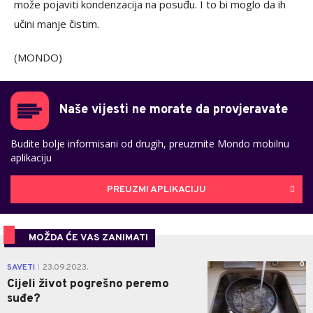
može pojaviti kondenzacija na posuđu. I to bi moglo da ih
učini manje čistim.
(MONDO)
Naše vijesti ne morate da provjeravate
Budite bolje informisani od drugih, preuzmite Mondo mobilnu
aplikaciju
PREUZMI APLIKACIJU
MOŽDA ĆE VAS ZANIMATI
0
SAVETI
23.09.2023.
|
Cijeli život pogrešno peremo
suđe?