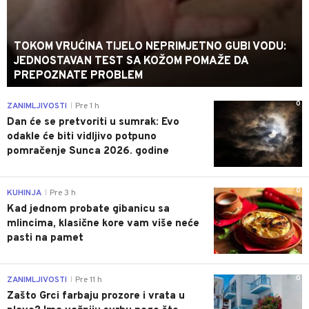
TOKOM VRUĆINA TIJELO NEPRIMJETNO GUBI VODU:
JEDNOSTAVAN TEST SA KOŽOM POMAŽE DA
PREPOZNATE PROBLEM
0
ZANIMLJIVOSTI
Pre 1 h
|
Dan će se pretvoriti u sumrak: Evo
odakle će biti vidljivo potpuno
pomračenje Sunca 2026. godine
0
KUHINJA
Pre 3 h
|
Kad jednom probate gibanicu sa
mlincima, klasične kore vam više neće
pasti na pamet
0
ZANIMLJIVOSTI
Pre 11 h
|
Zašto Grci farbaju prozore i vrata u