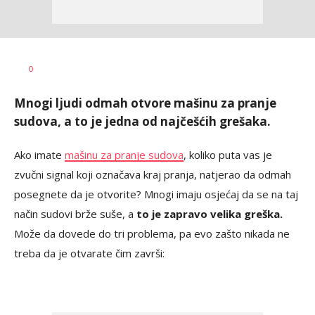
Dragana
AUTOR
0
Božić
Mnogi ljudi odmah otvore mašinu za pranje
sudova, a to je jedna od najčešćih grešaka.
Ako imate
mašinu za pranje sudova
, koliko puta vas je
zvučni signal koji označava kraj pranja, natjerao da odmah
posegnete da je otvorite? Mnogi imaju osjećaj da se na taj
način sudovi brže suše, a
to je zapravo velika greška.
Može da dovede do tri problema, pa evo zašto nikada ne
treba da je otvarate čim završi: