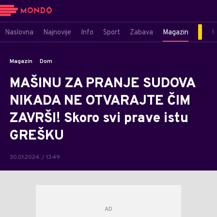
Naslovna
Najnovije
Info
Sport
Zabava
Magazin
M
Magazin
Dom
MAŠINU ZA PRANJE SUDOVA
NIKADA NE OTVARAJTE ČIM
ZAVRŠI! Skoro svi prave istu
GREŠKU
30.01.2024. / 13:49