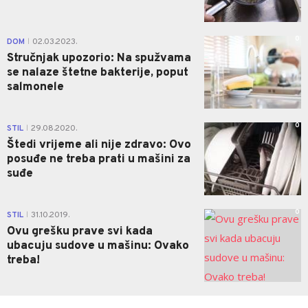
0
DOM
02.03.2023.
|
Stručnjak upozorio: Na spužvama
se nalaze štetne bakterije, poput
salmonele
0
STIL
29.08.2020.
|
Štedi vrijeme ali nije zdravo: Ovo
posuđe ne treba prati u mašini za
suđe
0
STIL
31.10.2019.
|
Ovu grešku prave svi kada
ubacuju sudove u mašinu: Ovako
treba!