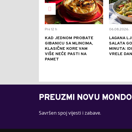
Pre 12 h
06.08.2026.
KAD JEDNOM PROBATE
LAGANA LJ
GIBANICU SA MLINCIMA,
SALATA GO
KLASIČNE KORE VAM
MINUTA: I
VIŠE NEĆE PASTI NA
VRELE DA
PAMET
PREUZMI NOVU MONDO
Savršen spoj vijesti i zabave.