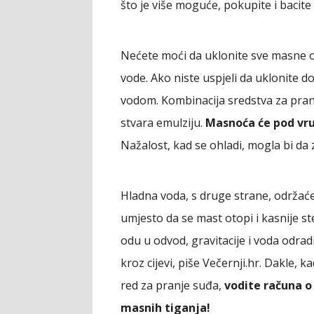
što je više moguće, pokupite i bacite
Nećete moći da uklonite sve masne os
vode. Ako niste uspjeli da uklonite d
vodom. Kombinacija sredstva za pran
stvara emulziju.
Masnoća će pod vruć
Nažalost, kad se ohladi, mogla bi da 
Hladna voda, s druge strane, održać
umjesto da se mast otopi i kasnije s
odu u odvod, gravitacije i voda odrad
kroz cijevi, piše Večernji.hr. Dakle,
red za pranje suđa,
vodite računa o 
masnih tiganja!