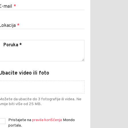
E-mail
*
Lokacija
*
Ubacite video ili foto
Možete da ubacite do 3 fotografije ili videa. Ne
smije biti više od 25 MB.
Pristajete na
pravila korišćenja
Mondo
portala.