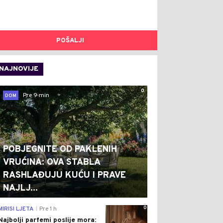
POŠALJI
NAJNOVIJE
0
Pre 9 min
DOM
POBJEGNITE OD PAKLENIH
VRUĆINA: OVA STABLA
RASHLAĐUJU KUĆU I PRAVE
NAJLJ...
0
MIRISI LJETA
Pre 1 h
|
Najbolji parfemi poslije mora: