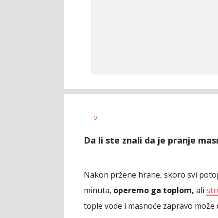
Vesna
AUTOR
0
Kerkez
Da li ste znali da je pranje 
Nakon pržene hrane, skoro svi poto
minuta,
operemo ga toplom,
ali
str
tople vode i masnoće zapravo može da