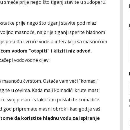
 u smeće prije nego što tiganj stavite u sudoperu.
tatke prije nego što tiganj stavite pod mlaz
ovoljno masnoće, najprije tiganj isperite hladnom
je posuđa i vruće vode u interakciji sa masnoćom
om vodom "otopiti" i kliziti niz odvod.
začepi vodovodne cijevi.
e masnoću čvrstom. Ostaće vam veći "komadi"
tegne u cevima. Kada mali komadići krute masti
iće svoj posao i s lakoćom poslati te komadiće
 kad god pripremate masni obrok i kad god je vaš
tome da koristite hladnu vodu za ispiranje