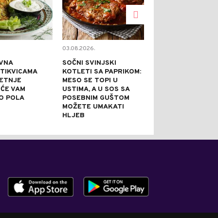
03.08.2026.
02.08.2026.
VNA
SOČNI SVINJSKI
KAPRI TORTA 
 TIKVICAMA
KOTLETI SA PAPRIKOM:
NE PEČE: IDEA
JETNJE
MESO SE TOPI U
SVEČANE PRILI
 ĆE VAM
USTIMA, A U SOS SA
PRAZNI TANJI
O POLA
POSEBNIM GUŠTOM
NAJBOLJE REĆ
MOŽETE UMAKATI
JE DOBRA
HLJEB