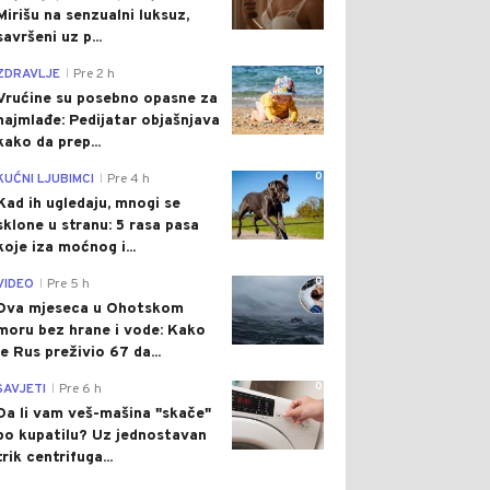
Mirišu na senzualni luksuz,
savršeni uz p...
0
ZDRAVLJE
Pre 2 h
|
Vrućine su posebno opasne za
najmlađe: Pedijatar objašnjava
kako da prep...
0
KUĆNI LJUBIMCI
Pre 4 h
|
Kad ih ugledaju, mnogi se
sklone u stranu: 5 rasa pasa
koje iza moćnog i...
0
VIDEO
Pre 5 h
|
Dva mjeseca u Ohotskom
moru bez hrane i vode: Kako
je Rus preživio 67 da...
0
SAVJETI
Pre 6 h
|
Da li vam veš-mašina "skače"
po kupatilu? Uz jednostavan
trik centrifuga...