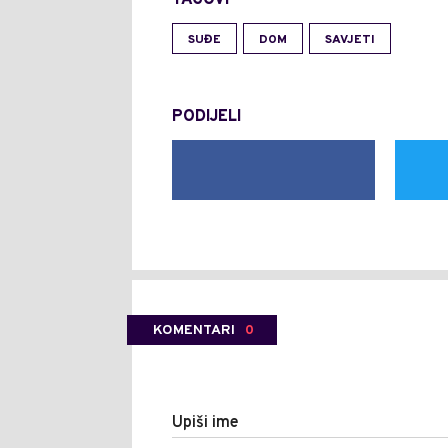
TAGOVI
SUĐE
DOM
SAVJETI
PODIJELI
KOMENTARI
0
Upiši ime