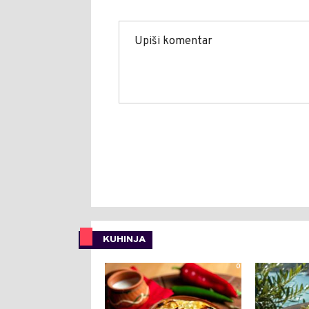
KUHINJA
0