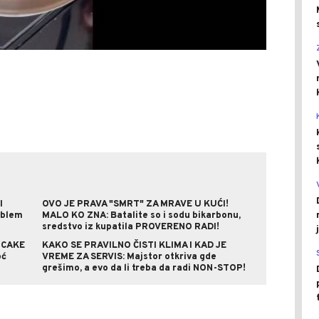
I
OVO JE PRAVA "SMRT" ZA MRAVE U KUĆI!
oblem
MALO KO ZNA: Batalite so i sodu bikarbonu,
sredstvo iz kupatila PROVERENO RADI!
 CAKE
KAKO SE PRAVILNO ČISTI KLIMA I KAD JE
oć
VREME ZA SERVIS: Majstor otkriva gde
grešimo, a evo da li treba da radi NON-STOP!