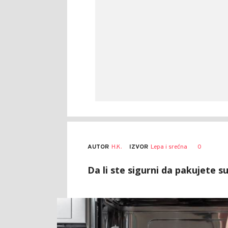
AUTOR
H.K.
0
IZVOR
Lepa i srećna
Da li ste sigurni da pakujete s