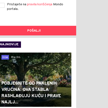
Pristajete na
pravila korišćenja
Mondo
portala.
POŠALJI
NAJNOVIJE
0
Pre 3 h
DOM
POBJEGNITE OD PAKLENIH
VRUĆINA: OVA STABLA
RASHLAĐUJU KUĆU I PRAVE
NAJLJ...