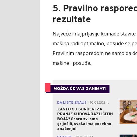
5. Pravilno raspore
rezultate
Najveće i najprljavije komade stavite 
mašina radi optimalno, posuđe se per
Pravilnim rasporedom ne samo da dobij
mašine i posuđa.
MOŽDA ĆE VAS ZANIMATI
DA LI STE ZNALI?
10.07.2024.
|
ZAŠTO SU SUNĐERI ZA
PRANJE SUDOVA RAZLIČITIH
BOJA? Skoro svi smo
griješili, svaka ima posebno
značenje!