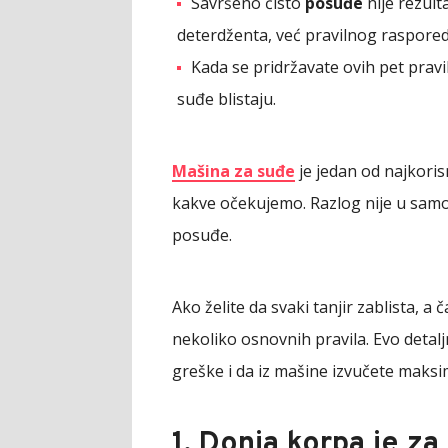
Savršeno čisto
posuđe
nije rezult
deterdženta, već pravilnog rasporeda 
Kada se pridržavate ovih pet pravil
suđe blistaju.
Mašina za suđe
je jedan od najkorisn
kakve očekujemo. Razlog nije u samo
posuđe.
Ako želite da svaki tanjir zablista, a
nekoliko osnovnih pravila. Evo detal
greške i da iz mašine izvučete maks
1. Donja korpa je za