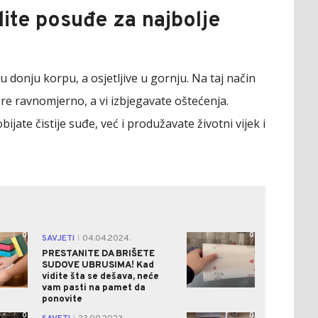
dite posuđe za najbolje
u donju korpu, a osjetljive u gornju. Na taj način
e ravnomjerno, a vi izbjegavate oštećenja.
ate čistije suđe, već i produžavate životni vijek i
0
0
SAVJETI
04.04.2024.
|
PRESTANITE DA BRIŠETE
SUDOVE UBRUSIMA! Kad
vidite šta se dešava, neće
vam pasti na pamet da
ponovite
0
0