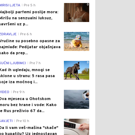
0
MIRISI LJETA
Pre 5 h
|
Najbolji parfemi poslije mora:
Mirišu na senzualni luksuz,
savršeni uz p...
0
ZDRAVLJE
Pre 6 h
|
Vrućine su posebno opasne za
najmlađe: Pedijatar objašnjava
kako da prep...
0
KUĆNI LJUBIMCI
Pre 7 h
|
Kad ih ugledaju, mnogi se
sklone u stranu: 5 rasa pasa
koje iza moćnog i...
0
VIDEO
Pre 9 h
|
Dva mjeseca u Ohotskom
moru bez hrane i vode: Kako
je Rus preživio 67 da...
0
SAVJETI
Pre 10 h
|
Da li vam veš-mašina "skače"
po kupatilu? Uz jednostavan