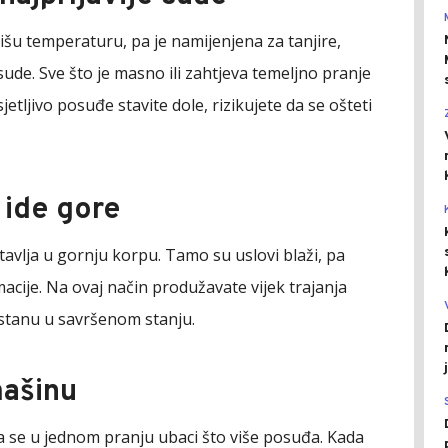
višu temperaturu, pa je namijenjena za tanjire,
osude. Sve što je masno ili zahtjeva temeljno pranje
etljivo posuđe stavite dole, rizikujete da se ošteti
 ide gore
stavlja u gornju korpu. Tamo su uslovi blaži, pa
acije. Na ovaj način produžavate vijek trajanja
ostanu u savršenom stanju.
mašinu
da se u jednom pranju ubaci što više posuđa. Kada