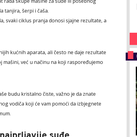
at rada skupe mašine za suđe ili posebnog
tanjira, šerpi i čaša.
a, svaki ciklus pranja donosi sjajne rezultate, a
ijih kućnih aparata, ali često ne daje rezultate
j mašini, već u načinu na koji raspoređujemo
 čaše budu kristalno čiste, važno je da znate
jnog vodiča koji će vam pomoći da izbjegnete
imum.
 najprljavije suđe