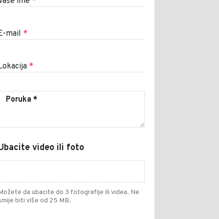
Vaše ime
*
E-mail
*
Lokacija
*
Ubacite video ili foto
Možete da ubacite do 3 fotografije ili videa. Ne
smije biti više od 25 MB.