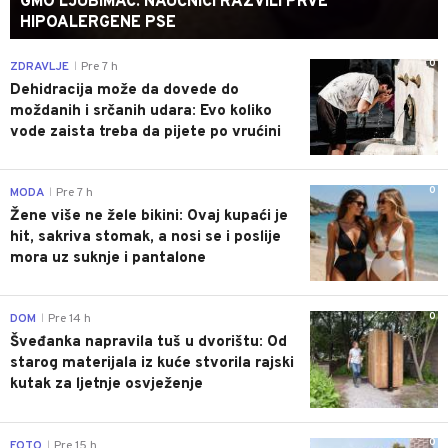
GMO LJUBIMAC: NAUČNICI RAZVILI PRVE
HIPOALERGENE PSE
0
ZDRAVLJE
Pre 7 h
|
Dehidracija može da dovede do
moždanih i srčanih udara: Evo koliko
vode zaista treba da pijete po vrućini
0
MODA
Pre 7 h
|
Žene više ne žele bikini: Ovaj kupaći je
hit, sakriva stomak, a nosi se i poslije
mora uz suknje i pantalone
0
DOM
Pre 14 h
|
Šveđanka napravila tuš u dvorištu: Od
starog materijala iz kuće stvorila rajski
kutak za ljetnje osvježenje
0
FOTO
Pre 15 h
|