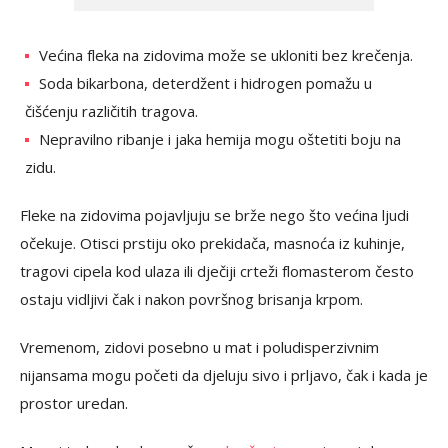
Većina fleka na zidovima može se ukloniti bez krečenja.
Soda bikarbona, deterdžent i hidrogen pomažu u
čišćenju različitih tragova.
Nepravilno ribanje i jaka hemija mogu oštetiti boju na
zidu.
Fleke na zidovima pojavljuju se brže nego što većina ljudi
očekuje. Otisci prstiju oko prekidača, masnoća iz kuhinje,
tragovi cipela kod ulaza ili dječiji crteži flomasterom često
ostaju vidljivi čak i nakon površnog brisanja krpom.
Vremenom, zidovi posebno u mat i poludisperzivnim
nijansama mogu početi da djeluju sivo i prljavo, čak i kada je
prostor uredan.