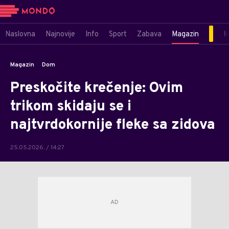
Naslovna
Najnovije
Info
Sport
Zabava
Magazin
M
Magazin
Dom
Preskočite krečenje: Ovim
trikom skidaju se i
najtvrdokornije fleke sa zidova
25.05.2026. / 14:27