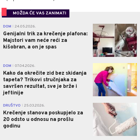
MOŽDA ĆE VAS ZANIMATI
0
DOM
24.05.2026.
|
Genijalni trik za krečenje plafona:
Majstori vam neće reći za
kišobran, a on je spas
0
DOM
07.04.2026.
|
Kako da okrečite zid bez skidanja
tapeta? Trikovi stručnjaka za
savršen rezultat, sve je brže i
jeftinije
4
DRUŠTVO
25.03.2026.
|
Krečenje stanova poskupjelo za
20 odsto u odnosu na prošlu
godinu