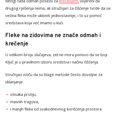
Mnogi tada odmah posežu za
krečenjem,
uvjereni da
drugog rješenja nema, ali stručnjaci za čišćenje tvrde da se
većina fleka može ukloniti jednostavnije, i to uz pomoć
sredstava koja već imamo u kući.
Fleke na zidovima ne znače odmah i
krečenje
U velikom broju slučajeva, zid ne mora ponovo da se boji.
Ključ je u pravilnom izboru sredstva i načinu čišćenja.
Stručnjaci ističu da su blage metode često dovoljne za
uklanjanje:
otisaka prstiju,
masnih tragova,
i manjih fleka od svakodnevnog korišćenja prostora.