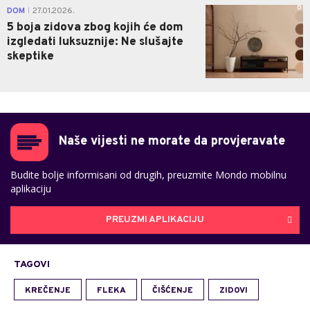
0
DOM
27.01.2026.
|
5 boja zidova zbog kojih će dom
izgledati luksuznije: Ne slušajte
skeptike
Naše vijesti ne morate da provjeravate
Budite bolje informisani od drugih, preuzmite Mondo mobilnu
aplikaciju
PREUZMI APLIKACIJU
TAGOVI
KREČENJE
FLEKA
ČIŠĆENJE
ZIDOVI