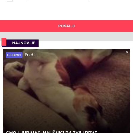
POŠALJI
NAJNOVIJE
0
Pre 6 h
LJUBIMCI