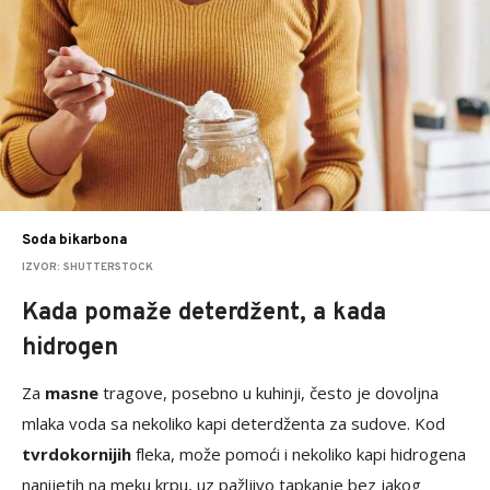
Soda bikarbona
IZVOR: SHUTTERSTOCK
Kada pomaže deterdžent, a kada
hidrogen
Za
masne
tragove, posebno u kuhinji, često je dovoljna
mlaka voda sa nekoliko kapi deterdženta za sudove. Kod
tvrdokornijih
fleka, može pomoći i nekoliko kapi hidrogena
nanijetih na meku krpu, uz pažljivo tapkanje bez jakog