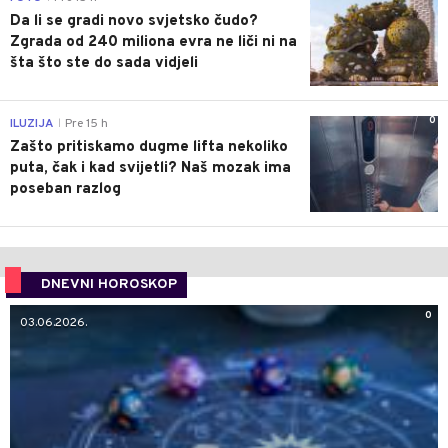
Da li se gradi novo svjetsko čudo?
Zgrada od 240 miliona evra ne liči ni na
šta što ste do sada vidjeli
0
ILUZIJA
Pre 15 h
|
Zašto pritiskamo dugme lifta nekoliko
puta, čak i kad svijetli? Naš mozak ima
poseban razlog
DNEVNI HOROSKOP
0
03.06.2026.