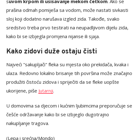
s
uvom krpom ili usisavanje mekom četkom
. Ako se
prašina odmah pomiješa sa vodom, može nastati sivkasti
sloj koji dodatno narušava izgled zida. Takođe, svako
sredstvo treba prvo testirati na neupadljivom dijelu zida,
kako bi se izbjegla promjena nijanse ili sjaja.
Kako zidovi duže ostaju čisti
Najveći "sakupljači" fleka su mjesta oko prekidača, kvaka i
ulaza. Redovno lokalno brisanje tih površina može značajno
produžiti čistoću zidova i spriječiti da se fleke uopšte
ukorijene, piše
Jutarnji
.
U domovima sa djecom i kućnim ljubimcima preporučuje se
češće održavanje kako bi se izbjeglo dugotrajno
nakupljanje tragova.
(Lepa i srećna/Mondo)