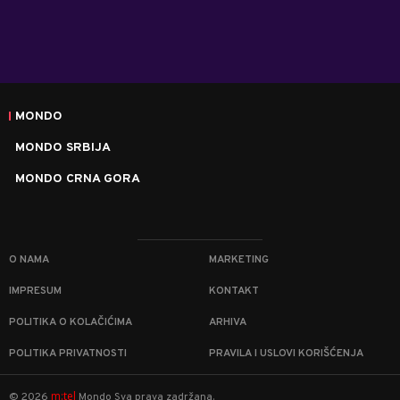
MONDO
MONDO SRBIJA
MONDO CRNA GORA
O NAMA
MARKETING
IMPRESUM
KONTAKT
POLITIKA O KOLAČIĆIMA
ARHIVA
POLITIKA PRIVATNOSTI
PRAVILA I USLOVI KORIŠĆENJA
m:tel
©
2026
Mondo
Sva prava zadržana.