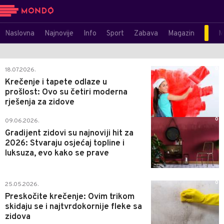
Naslovna
Najnovije
Info
Sport
Zabava
Magazin
M
0
18.07.2026.
Krečenje i tapete odlaze u
prošlost: Ovo su četiri moderna
rješenja za zidove
0
09.06.2026.
Gradijent zidovi su najnoviji hit za
2026: Stvaraju osjećaj topline i
luksuza, evo kako se prave
0
25.05.2026.
Preskočite krečenje: Ovim trikom
skidaju se i najtvrdokornije fleke sa
zidova