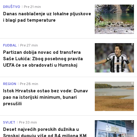
0
DRUŠTVO
Pre 21 min
|
Danas naoblačenje uz lokalne pljuskove
i blagi pad temperature
0
FUDBAL
Pre 27 min
|
Partizan dobija novac od transfera
Saše Lukića: Zbog posebnog pravila
UEFA će se obradovati u Humskoj
0
REGION
Pre 28 min
|
Istok Hrvatske ostao bez vode: Dunav
pao na istorijski minimum, bunari
presušili
0
SVIJET
Pre 33 min
|
Deset najvećih poreskih dužnika u
Srpskoj duguju više od 84 miliona KM