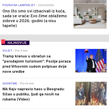
0
POVRATAK LAMPERIJE?
24.03.2026.
|
Ono što smo svi izbacivali iz kuća,
sada se vraća: Evo čime oblažemo
zidove u 2026. godini (a nisu
tapete)
NAJNOVIJE
0
SVIJET
Pre 3 min
|
Tramp krenuo u obračun sa
"porođajnim turizmom": Poslije poraza
pred Vrhovnim sudom potpisao dvije
nove uredbe
0
SHOWTIME
Pre 14 min
|
Nik Kejv napravio haos u Beogradu:
Sišao u publiku, ljudi ga nosili na
rukama (Video)