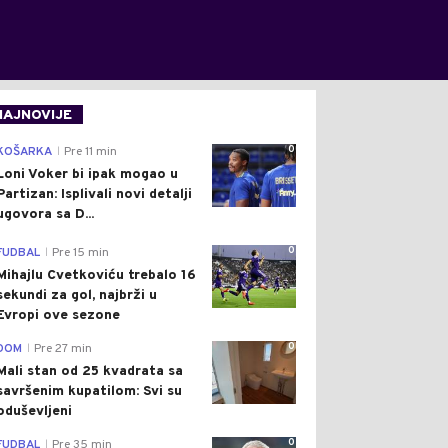
NAJNOVIJE
0
KOŠARKA
Pre 11 min
|
Loni Voker bi ipak mogao u
Partizan: Isplivali novi detalji
ugovora sa D...
0
FUDBAL
Pre 15 min
|
Mihajlu Cvetkoviću trebalo 16
sekundi za gol, najbrži u
Evropi ove sezone
0
DOM
Pre 27 min
|
Mali stan od 25 kvadrata sa
savršenim kupatilom: Svi su
oduševljeni
0
FUDBAL
Pre 35 min
|