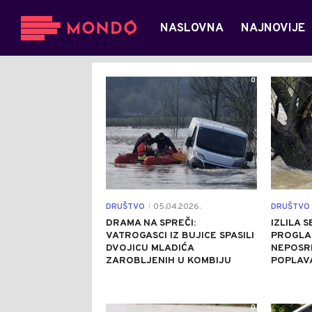
NASLOVNA
NAJNOVIJE
0
DRUŠTVO
05.04.2026.
DRUŠTVO
|
DRAMA NA SPREČI:
IZLILA 
VATROGASCI IZ BUJICE SPASILI
PROGLAS
DVOJICU MLADIĆA
NEPOSR
ZAROBLJENIH U KOMBIJU
POPLAV
0