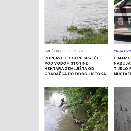
DRUŠTVO
30.03.2026.
CRNA HRO
|
POPLAVE U DOLINI SPREČE:
U MARTU
POD VODOM STOTINE
NABUJA
HEKTARA ZEMLJIŠTA OD
TIJELO 
GRADAČCA DO DOBOJ ISTOKA
MUSTAF
0