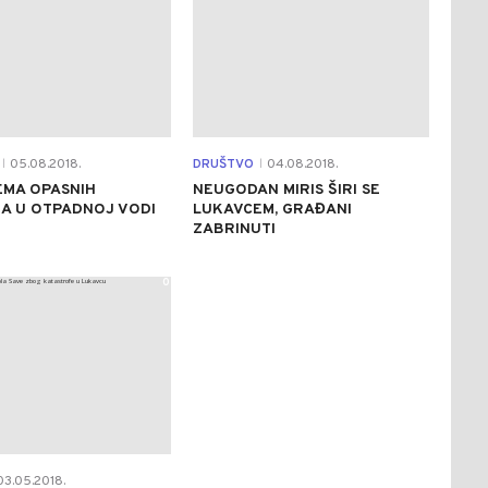
05.08.2018.
DRUŠTVO
04.08.2018.
|
|
NEMA OPASNIH
NEUGODAN MIRIS ŠIRI SE
A U OTPADNOJ VODI
LUKAVCEM, GRAĐANI
ZABRINUTI
0
3.05.2018.