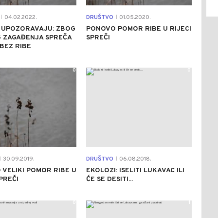
04.02.2022.
DRUŠTVO
01.05.2020.
|
|
I UPOZORAVAJU: ZBOG
PONOVO POMOR RIBE U RIJECI
G ZAGAĐENJA SPREČA
SPREČI
BEZ RIBE
0
0
30.09.2019.
DRUŠTVO
06.08.2018.
|
|
VELIKI POMOR RIBE U
EKOLOZI: ISELITI LUKAVAC ILI
SPREČI
ĆE SE DESITI...
0
1