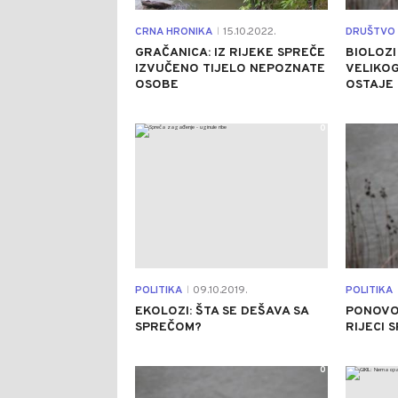
CRNA HRONIKA
15.10.2022.
DRUŠTVO
|
GRAČANICA: IZ RIJEKE SPREČE
BIOLOZ
IZVUČENO TIJELO NEPOZNATE
VELIKO
OSOBE
OSTAJE 
0
POLITIKA
09.10.2019.
POLITIKA
|
EKOLOZI: ŠTA SE DEŠAVA SA
PONOVO 
SPREČOM?
RIJECI 
0