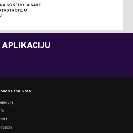
NA KONTROLA SAVE
ATASTROFE U
U
 APLIKACIJU
ondo Crna Gora
ajnovije
nfo
port
agazin