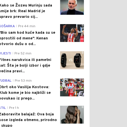
Kako se Žozeu Murinju sada
smije brk: Real Madrid je
upravo prevario cij...
0
KOŠARKA
Pre 44 min
|
"Bio sam kod kuće kada su se
oprostili od mene": Kenan
otvorio dušu o od...
0
VIJESTI
Pre 52 min
|
Fitnes narukvica ili pametni
sat: Šta je bolji izbor i gdje
većina pravi...
0
FUDBAL
Pre 53 min
|
Obrt oko Vasilija Kostova:
Klub kome je bio najbliži se
povukao iz prego...
0
STIL
Pre 1 h
|
Zaboravite balajaž: Ova boja
kose izgleda otmeno, prirodno
i skupo