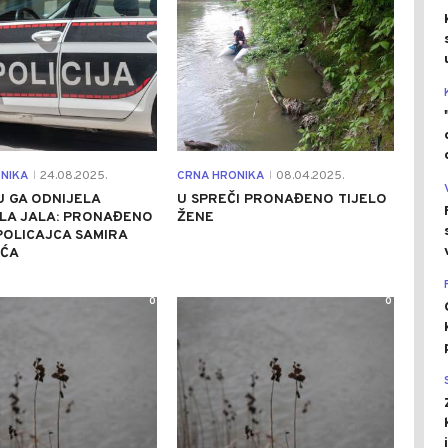
NIKA
24.08.2025.
CRNA HRONIKA
08.04.2025.
|
|
 GA ODNIJELA
U SPREČI PRONAĐENO TIJELO
LA JALA: PRONAĐENO
ŽENE
POLICAJCA SAMIRA
IĆA
0
0