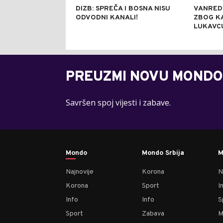
DIZB: SPREČA I BOSNA NISU
VANRED
ODVODNI KANALI!
ZBOG K
LUKAVC
PREUZMI NOVU MONDO
Savršen spoj vijesti i zabave.
Mondo
Mondo Srbija
M
Najnovije
Korona
N
Korona
Sport
I
Info
Info
S
Sport
Zabava
M