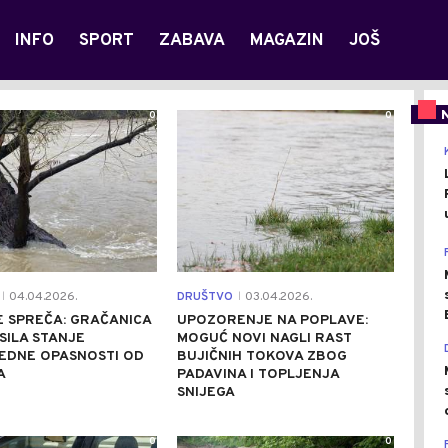
INFO
SPORT
ZABAVA
MAGAZIN
JOŠ
0
0
04.04.2026.
DRUŠTVO
03.04.2026.
|
|
SE SPREČA: GRAČANICA
UPOZORENJE NA POPLAVE:
ILA STANJE
MOGUĆ NOVI NAGLI RAST
EDNE OPASNOSTI OD
BUJIČNIH TOKOVA ZBOG
A
PADAVINA I TOPLJENJA
SNIJEGA
0
0