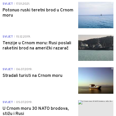
0
SVIJET
17.01.2021.
|
Potonuo ruski teretni brod u Crnom
moru
0
SVIJET
15.12.2019.
|
Tenzije u Crnom moru: Rusi poslali
raketini brod na američki razarač
0
SVIJET
06.07.2019.
|
Stradali turisti na Crnom moru
0
SVIJET
05.07.2019.
|
U Crnom moru 30 NATO brodova,
stižu i Rusi