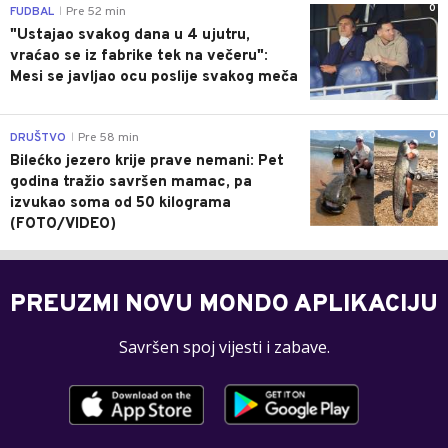
0
FUDBAL
Pre 52 min
|
"Ustajao svakog dana u 4 ujutru,
vraćao se iz fabrike tek na večeru":
Mesi se javljao ocu poslije svakog meča
0
DRUŠTVO
Pre 58 min
|
Bilećko jezero krije prave nemani: Pet
godina tražio savršen mamac, pa
izvukao soma od 50 kilograma
(FOTO/VIDEO)
PREUZMI NOVU MONDO APLIKACIJU
Savršen spoj vijesti i zabave.