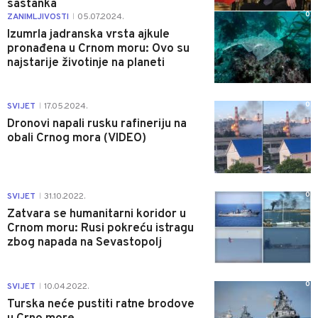
sastanka
0
ZANIMLJIVOSTI
05.07.2024.
|
Izumrla jadranska vrsta ajkule
pronađena u Crnom moru: Ovo su
najstarije životinje na planeti
0
SVIJET
17.05.2024.
|
Dronovi napali rusku rafineriju na
obali Crnog mora (VIDEO)
0
SVIJET
31.10.2022.
|
Zatvara se humanitarni koridor u
Crnom moru: Rusi pokreću istragu
zbog napada na Sevastopolj
0
SVIJET
10.04.2022.
|
Turska neće pustiti ratne brodove