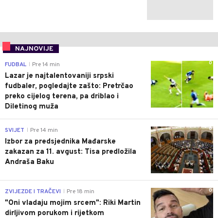
NAJNOVIJE
0
FUDBAL
Pre 14 min
|
Lazar je najtalentovaniji srpski
fudbaler, pogledajte zašto: Pretrčao
preko cijelog terena, pa driblao i
Diletinog muža
0
SVIJET
Pre 14 min
|
Izbor za predsjednika Mađarske
zakazan za 11. avgust: Tisa predložila
Andraša Baku
0
ZVIJEZDE I TRAČEVI
Pre 18 min
|
"Oni vladaju mojim srcem": Riki Martin
dirljivom porukom i rijetkom