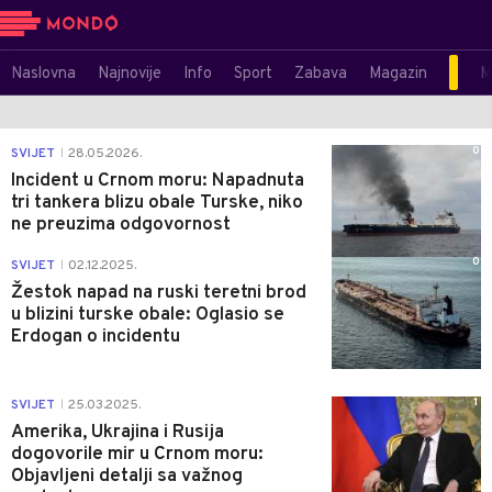
Naslovna
Najnovije
Info
Sport
Zabava
Magazin
M
0
SVIJET
28.05.2026.
|
Incident u Crnom moru: Napadnuta
tri tankera blizu obale Turske, niko
ne preuzima odgovornost
0
SVIJET
02.12.2025.
|
Žestok napad na ruski teretni brod
u blizini turske obale: Oglasio se
Erdogan o incidentu
1
SVIJET
25.03.2025.
|
Amerika, Ukrajina i Rusija
dogovorile mir u Crnom moru:
Objavljeni detalji sa važnog