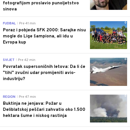
fotografijom proslavio punoljetstvo
sinova
0
FUDBAL
Pre 41 min
|
Poraz i pobjeda SFK 2000: Sarajke nisu
mogle do Lige šampiona, ali idu u
Evropa kup
0
SVIJET
Pre 42 min
|
Povratak supersoničnih letova: Da li će
"tihi" zvučni udar promijeniti avio-
industriju?
0
REGION
Pre 47 min
|
Buktinja ne jenjava: Požar u
Deliblatskoj peščari zahvatio oko 1.500
hektara šume i niskog rastinja