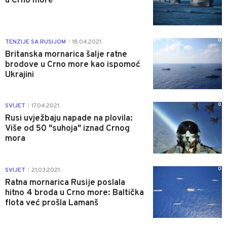
u Crno more
0
TENZIJE SA RUSIJOM
18.04.2021.
|
Britanska mornarica šalje ratne
brodove u Crno more kao ispomoć
Ukrajini
0
SVIJET
17.04.2021.
|
Rusi uvježbaju napade na plovila:
Više od 50 "suhoja" iznad Crnog
mora
0
SVIJET
21.03.2021.
|
Ratna mornarica Rusije poslala
hitno 4 broda u Crno more: Baltička
flota već prošla Lamanš