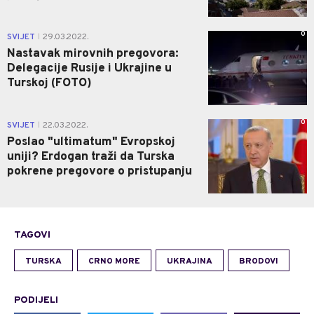
0
SVIJET
29.03.2022.
|
Nastavak mirovnih pregovora:
Delegacije Rusije i Ukrajine u
Turskoj (FOTO)
0
SVIJET
22.03.2022.
|
Poslao "ultimatum" Evropskoj
uniji? Erdogan traži da Turska
pokrene pregovore o pristupanju
TAGOVI
TURSKA
CRNO MORE
UKRAJINA
BRODOVI
PODIJELI