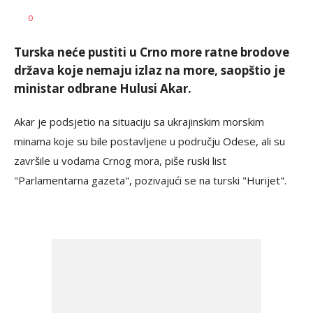
Nikolina
AUTOR
0
Damjanić
Turska neće pustiti u Crno more ratne brodove
država koje nemaju izlaz na more, saopštio je
ministar odbrane Hulusi Akar.
Akar je podsjetio na situaciju sa ukrajinskim morskim
minama koje su bile postavljene u području Odese, ali su
završile u vodama Crnog mora, piše ruski list
"Parlamentarna gazeta", pozivajući se na turski "Hurijet".