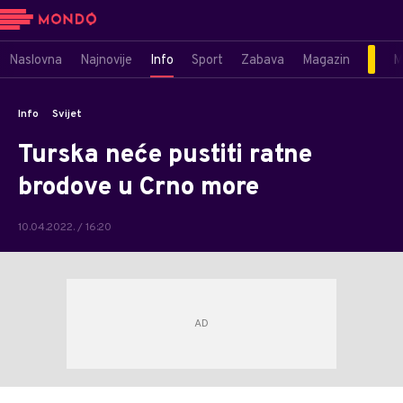
Naslovna
Najnovije
Info
Sport
Zabava
Magazin
M
Info
Svijet
Turska neće pustiti ratne
brodove u Crno more
10.04.2022. / 16:20