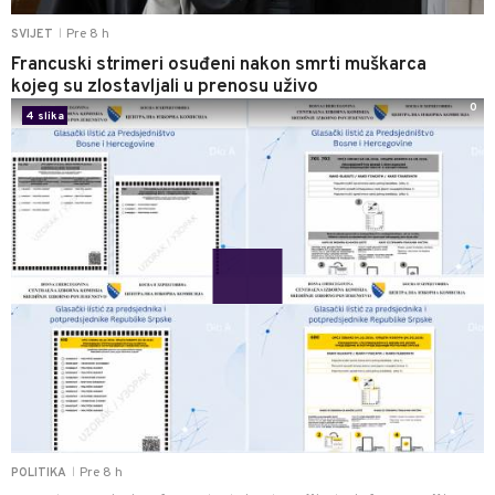
Pre 8 h
SVIJET
|
Francuski strimeri osuđeni nakon smrti muškarca
kojeg su zlostavljali u prenosu uživo
0
4 slika
Pre 8 h
POLITIKA
|