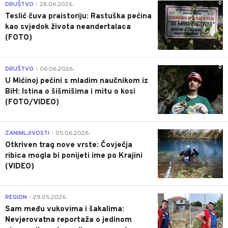
0
DRUŠTVO
28.06.2026.
|
Teslić čuva praistoriju: Rastuška pećina
kao svjedok života neandertalaca
(FOTO)
0
DRUŠTVO
06.06.2026.
|
U Mićinoj pećini s mladim naučnikom iz
BiH: Istina o šišmišima i mitu o kosi
(FOTO/VIDEO)
0
ZANIMLJIVOSTI
05.06.2026.
|
Otkriven trag nove vrste: Čovječja
ribica mogla bi ponijeti ime po Krajini
(VIDEO)
0
REGION
29.05.2026.
|
Sam među vukovima i šakalima:
Nevjerovatna reportaža o jedinom