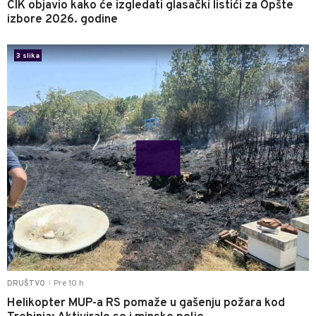
CIK objavio kako će izgledati glasački listići za Opšte
izbore 2026. godine
0
3 slika
Pre 10 h
DRUŠTVO
|
Helikopter MUP-a RS pomaže u gašenju požara kod