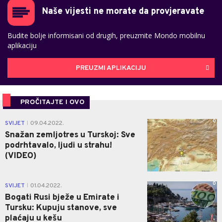
Naše vijesti ne morate da provjeravate
Budite bolje informisani od drugih, preuzmite Mondo mobilnu
aplikaciju
PREUZMI APLIKACIJU
PROČITAJTE I OVO
0
SVIJET
09.04.2022.
|
Snažan zemljotres u Turskoj: Sve
podrhtavalo, ljudi u strahu!
(VIDEO)
0
SVIJET
01.04.2022.
|
Bogati Rusi bježe u Emirate i
Tursku: Kupuju stanove, sve
plaćaju u kešu