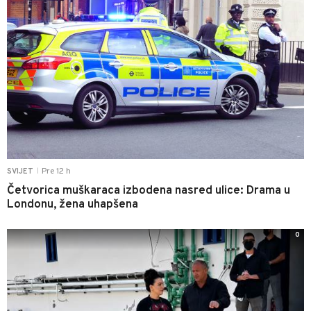
Pre 12 h
SVIJET
|
Četvorica muškaraca izbodena nasred ulice: Drama u
Londonu, žena uhapšena
0