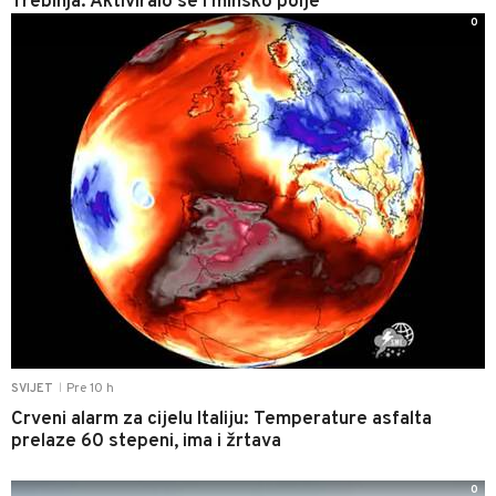
Trebinja: Aktiviralo se i minsko polje
0
Pre 10 h
SVIJET
|
Crveni alarm za cijelu Italiju: Temperature asfalta
prelaze 60 stepeni, ima i žrtava
0