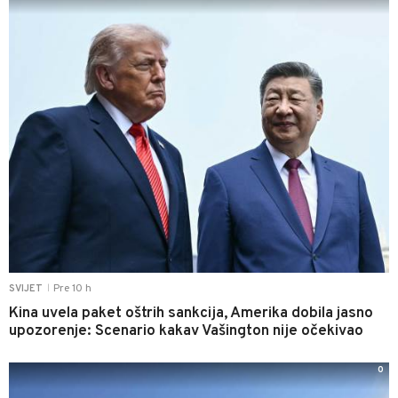
Pre 10 h
SVIJET
|
Kina uvela paket oštrih sankcija, Amerika dobila jasno
upozorenje: Scenario kakav Vašington nije očekivao
0