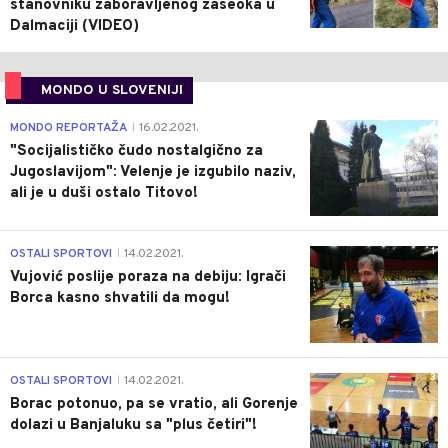
stanovniku zaboravljenog zaseoka u
Dalmaciji (VIDEO)
MONDO U SLOVENIJI
4
MONDO REPORTAŽA
16.02.2021.
|
"Socijalističko čudo nostalgično za
Jugoslavijom": Velenje je izgubilo naziv,
ali je u duši ostalo Titovo!
1
OSTALI SPORTOVI
14.02.2021.
|
Vujović poslije poraza na debiju: Igrači
Borca kasno shvatili da mogu!
3
OSTALI SPORTOVI
14.02.2021.
|
Borac potonuo, pa se vratio, ali Gorenje
dolazi u Banjaluku sa "plus četiri"!