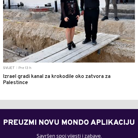
Pre 13 h
SVIJET
|
Izrael gradi kanal za krokodile oko zatvora za
Palestince
PREUZMI NOVU MONDO APLIKACIJU
Savršen spoj vijesti i zabave.