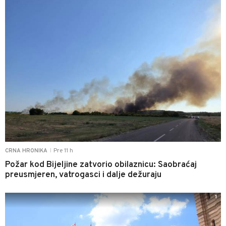
Pre 11 h
CRNA HRONIKA
|
Požar kod Bijeljine zatvorio obilaznicu: Saobraćaj
preusmjeren, vatrogasci i dalje dežuraju
1