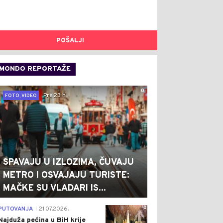
POŠALJI
MONDO REPORTAŽE
0
Pre 23 h
FOTO, VIDEO
SPAVAJU U IZLOZIMA, ČUVAJU
METRO I OSVAJAJU TURISTE:
MAČKE SU VLADARI IS...
0
PUTOVANJA
21.07.2026.
|
Najduža pećina u BiH krije