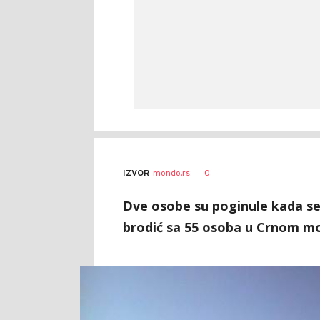
0
IZVOR
mondo.rs
Dve osobe su poginule kada se 
brodić sa 55 osoba u Crnom mo