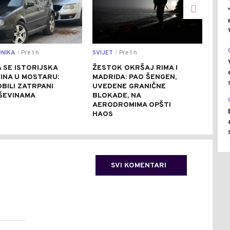
NIKA
Pre 1 h
SVIJET
Pre 1 h
SVIJ
|
|
 SE ISTORIJSKA
ŽESTOK OKRŠAJ RIMA I
ZBO
INA U MOSTARU:
MADRIDA: PAO ŠENGEN,
DUN
BILI ZATRPANI
UVEDENE GRANIČNE
POT
ŠEVINAMA
BLOKADE, NA
DRU
AERODROMIMA OPŠTI
NUK
HAOS
SVI KOMENTARI