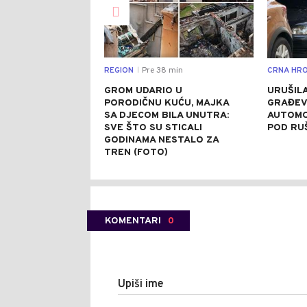
REGION
Pre 38 min
CRNA HRO
|
GROM UDARIO U
URUŠILA
PORODIČNU KUĆU, MAJKA
GRAĐEV
SA DJECOM BILA UNUTRA:
AUTOMO
SVE ŠTO SU STICALI
POD RU
GODINAMA NESTALO ZA
TREN (FOTO)
KOMENTARI
0
Upiši ime