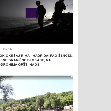
Pre 1 h
T
|
OK OKRŠAJ RIMA I MADRIDA: PAO ŠENGEN,
ENE GRANIČNE BLOKADE, NA
DROMIMA OPŠTI HAOS
0