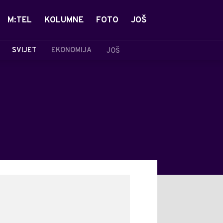
M:TEL
KOLUMNE
FOTO
JOŠ
SVIJET
EKONOMIJA
JOŠ