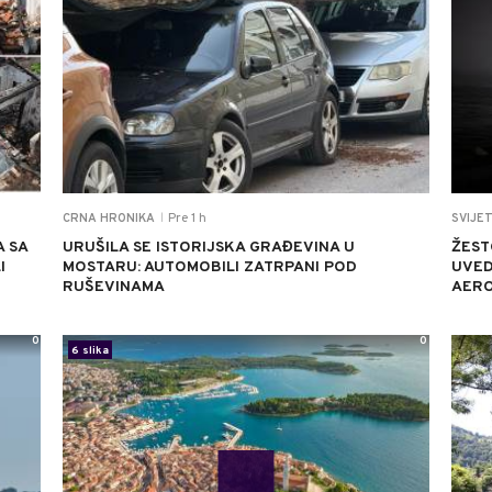
Pre 1 h
CRNA HRONIKA
SVIJE
|
 SA
URUŠILA SE ISTORIJSKA GRAĐEVINA U
ŽEST
I
MOSTARU: AUTOMOBILI ZATRPANI POD
UVED
RUŠEVINAMA
AERO
0
0
6 slika