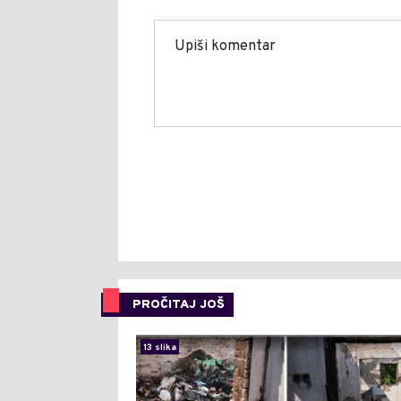
PROČITAJ JOŠ
13 slika