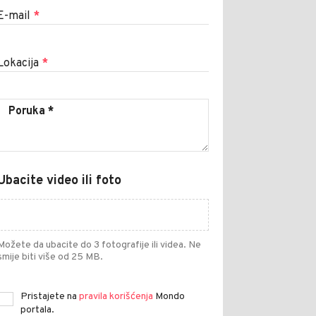
E-mail
*
Lokacija
*
Ubacite video ili foto
Možete da ubacite do 3 fotografije ili videa. Ne
smije biti više od 25 MB.
Pristajete na
pravila korišćenja
Mondo
portala.