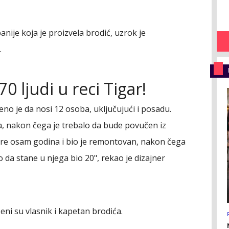
nije koja je proizvela brodić, uzrok je
.
0 ljudi u reci Tigar!
eno je da nosi 12 osoba, uključujući i posadu.
a, nakon čega je trebalo da bude povučen iz
 pre osam godina i bio je remontovan, nakon čega
o da stane u njega bio 20", rekao je dizajner
šeni su vlasnik i kapetan brodića.