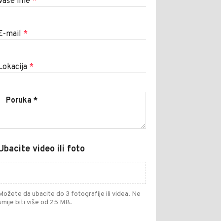
Vaše ime
*
E-mail
*
Lokacija
*
Ubacite video ili foto
Možete da ubacite do 3 fotografije ili videa. Ne
smije biti više od 25 MB.