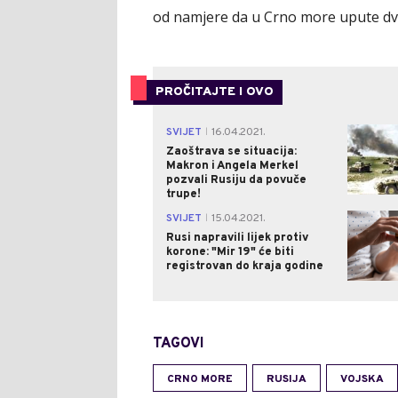
od namjere da u Crno more upute dv
PROČITAJTE I OVO
SVIJET
16.04.2021.
|
Zaoštrava se situacija:
Makron i Angela Merkel
pozvali Rusiju da povuče
trupe!
SVIJET
15.04.2021.
|
Rusi napravili lijek protiv
korone: "Mir 19" će biti
registrovan do kraja godine
TAGOVI
CRNO MORE
RUSIJA
VOJSKA