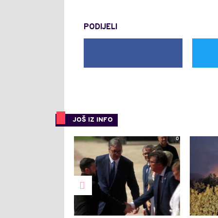
PODIJELI
JOŠ IZ INFO
0