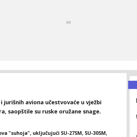
i jurišnih aviona učestvovaće u vježbi
ra, saopštile su ruske oružane snage.
ova "suhoja", uključujući SU-27SM, SU-30SM,