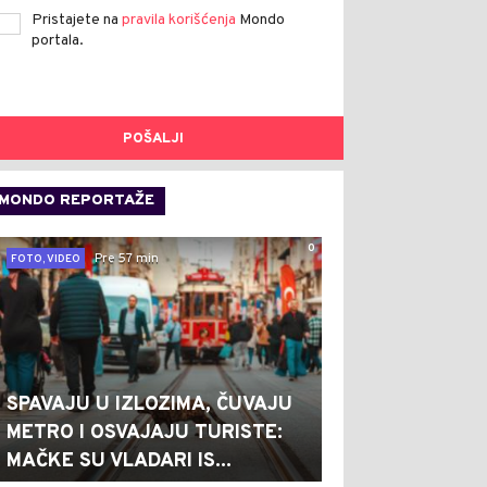
Pristajete na
pravila korišćenja
Mondo
portala.
POŠALJI
MONDO REPORTAŽE
0
Pre 57 min
FOTO, VIDEO
SPAVAJU U IZLOZIMA, ČUVAJU
METRO I OSVAJAJU TURISTE:
MAČKE SU VLADARI IS...