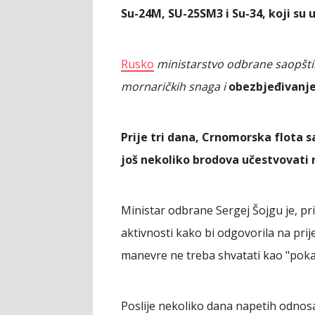
Su-24M, SU-25SM3 i Su-34, koji su 
Rusko
ministarstvo odbrane saopštil
mornaričkih snaga i
obezbjeđivanj
Prije tri dana, Crnomorska flota s
još nekoliko brodova učestvovati
Ministar odbrane Sergej Šojgu je, pri
aktivnosti kako bi odgovorila na pri
manevre ne treba shvatati kao "pokaz
Poslije nekoliko dana napetih odnos