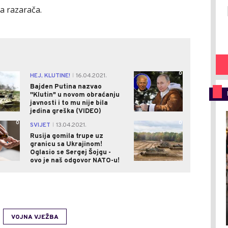
a razarača.
0
0
HEJ, KLUTINE!
16.04.2021.
|
Bajden Putina nazvao
''Klutin" u novom obraćanju
javnosti i to mu nije bila
jedina greška (VIDEO)
0
0
SVIJET
13.04.2021.
|
Rusija gomila trupe uz
granicu sa Ukrajinom!
Oglasio se Sergej Šojgu -
ovo je naš odgovor NATO-u!
VOJNA VJEŽBA