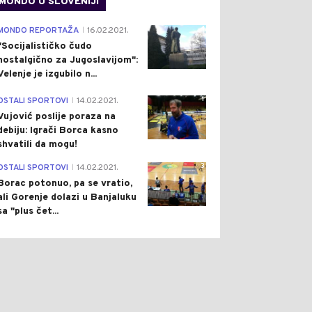
MONDO U SLOVENIJI
ON
Pre 1 h
DRUŠTVO
Pre 1 h
|
|
E SLIKE SA MJESTA
PET MALOLJETNIKA
4
MONDO REPORTAŽA
16.02.2021.
|
ARA VOZOVA U
PRIJAVLJENO
"Socijalističko čudo
ATSKOJ: VIŠE LJUDI
TUŽILAŠTVU ZBOG
nostalgično za Jugoslavijom":
RIJEĐENO, TERETNI
VRŠNJAČKOG NASILJA U
Velenje je izgubilo n...
 PROŠAO KROZ
MRKONJIĆ GRADU
ENO?
1
OSTALI SPORTOVI
14.02.2021.
|
Vujović poslije poraza na
debiju: Igrači Borca kasno
shvatili da mogu!
3
OSTALI SPORTOVI
14.02.2021.
|
Borac potonuo, pa se vratio,
ali Gorenje dolazi u Banjaluku
sa "plus čet...