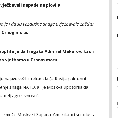
uvježbavali napade na plovila.
o je i da su vazdušne snage uvježbavale zaštitu
e Crnog mora.
aoptila je da fregata Admiral Makarov, kao i
 na vježbama u Crnom moru.
je najave vežbi, rekao da će Rusija pokrenuti
jetnje snaga NATO, ali je Moskva upozorila da
atelj agresivnosti".
a izmežu Moskve i Zapada, Amerikanci su odustali