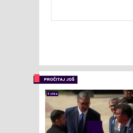
PROČITAJ JOŠ
5 slika