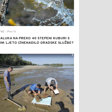
Pre 1 h
TVO
|
ALUKA NA PREKO 40 STEPENI KUBURI S
M: LJETO IZNENADILO GRADSKE SLUŽBE?
0