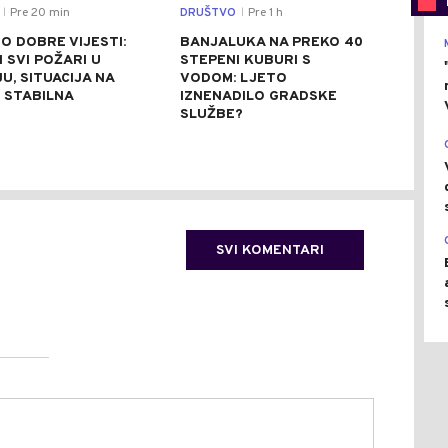
Pre 20 min
DRUŠTVO
Pre 1 h
REGI
|
|
O DOBRE VIJESTI:
BANJALUKA NA PREKO 40
PRV
 SVI POŽARI U
STEPENI KUBURI S
SUD
U, SITUACIJA NA
VODOM: LJETO
HRV
 STABILNA
IZNENADILO GRADSKE
POV
SLUŽBE?
VOZ
CRV
SVI KOMENTARI