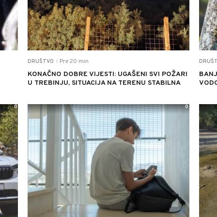
Pre 20 min
DRUŠTVO
DRUŠ
|
KONAČNO DOBRE VIJESTI: UGAŠENI SVI POŽARI
BANJ
U TREBINJU, SITUACIJA NA TERENU STABILNA
VODO
0
0