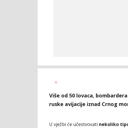
Dušan
AUTOR
0
Volaš
Više od 50 lovaca, bombardera 
ruske avijacije iznad Crnog mo
U vježbi će učestvovati
nekoliko tip