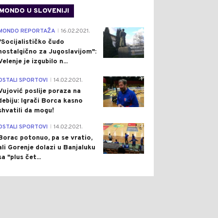
MONDO U SLOVENIJI
4
MONDO REPORTAŽA
16.02.2021.
|
"Socijalističko čudo
nostalgično za Jugoslavijom":
Velenje je izgubilo n...
1
OSTALI SPORTOVI
14.02.2021.
|
Vujović poslije poraza na
debiju: Igrači Borca kasno
shvatili da mogu!
3
OSTALI SPORTOVI
14.02.2021.
|
Borac potonuo, pa se vratio,
ali Gorenje dolazi u Banjaluku
sa "plus čet...