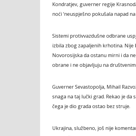
Kondratjev, guverner regije Krasnod
noći ‘neuspješno pokušala napad na ci
Sistemi protivvazdušne odbrane uspje
izbila zbog zapaljenih krhotina. Nije
Novorosijska da ostanu mirni i da ne
obrane i ne objavljuju na društveni
Guverner Sevastopolja, Mihail Razvož
snaga na taj lučki grad. Rekao je da 
čega je dio grada ostao bez struje.
Ukrajina, službeno, još nije komentar