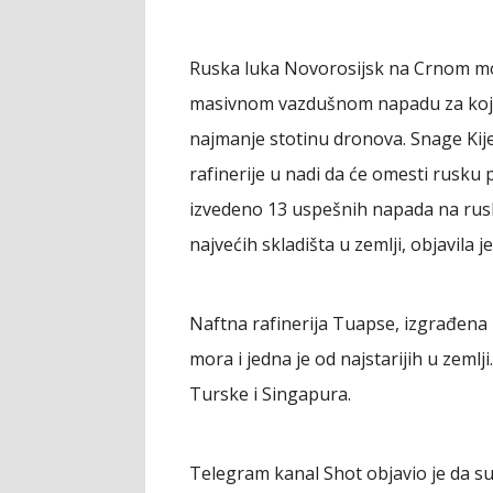
Ruska luka Novorosijsk na Crnom mo
masivnom vazdušnom napadu za koji 
najmanje stotinu dronova. Snage Kij
rafinerije u nadi da će omesti rusku 
izvedeno 13 uspešnih napada na rusk
najvećih skladišta u zemlji, objavila j
Naftna rafinerija Tuapse, izgrađena 
mora i jedna je od najstarijih u zeml
Turske i Singapura.
Telegram kanal Shot objavio je da s