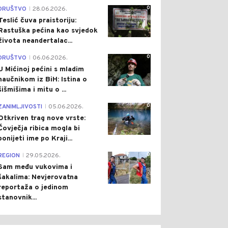
0
DRUŠTVO
28.06.2026.
|
Teslić čuva praistoriju:
Rastuška pećina kao svjedok
života neandertalac...
0
DRUŠTVO
06.06.2026.
|
U Mićinoj pećini s mladim
naučnikom iz BiH: Istina o
šišmišima i mitu o ...
0
ZANIMLJIVOSTI
05.06.2026.
|
Otkriven trag nove vrste:
Čovječja ribica mogla bi
ponijeti ime po Kraji...
0
REGION
29.05.2026.
|
Sam među vukovima i
šakalima: Nevjerovatna
reportaža o jedinom
stanovnik...