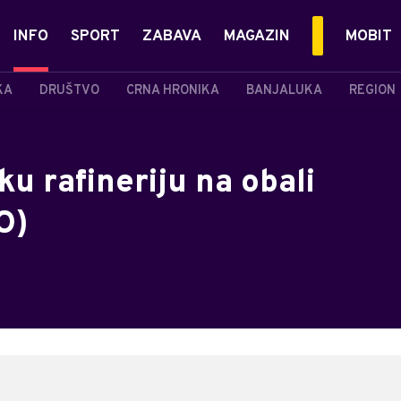
INFO
SPORT
ZABAVA
MAGAZIN
MOBIT
KA
DRUŠTVO
CRNA HRONIKA
BANJALUKA
REGION
ku rafineriju na obali
O)