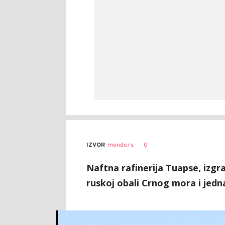
0
IZVOR
mondo.rs
Naftna rafinerija Tuapse, izgr
ruskoj obali Crnog mora i jedna 