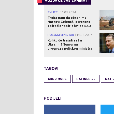
MOŽDA ĆE VAS ZANIMATI
SVIJET
16.05.2024.
|
Treba nam da obranimo
Harkov: Zelenski otvoreno
zatražio "patriote" od SAD
POLJSKI MINISTAR
14.05.2024.
|
Koliko će trajati rat u
Ukrajini? Sumorna
prognoza poljskog ministra
TAGOVI
CRNO MORE
RAFINERIJE
RAT 
PODIJELI