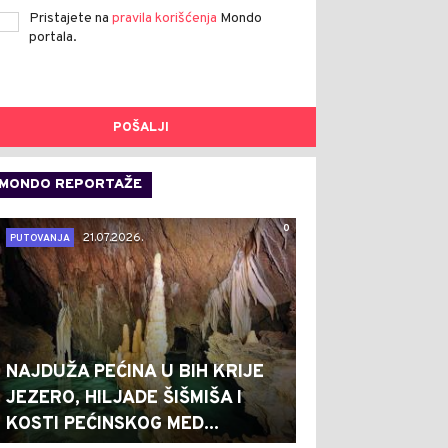
Pristajete na
pravila korišćenja
Mondo
portala.
POŠALJI
MONDO REPORTAŽE
0
21.07.2026.
PUTOVANJA
NAJDUŽA PEĆINA U BIH KRIJE
JEZERO, HILJADE ŠIŠMIŠA I
KOSTI PEĆINSKOG MED...