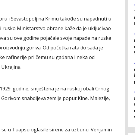
ru i Sevastopolj na Krimu takođe su napadnuti u
rusko Ministarstvo obrane kaže da je uključivao
eva su ove godine pojačale svoje napade na ruske
proizvodnju goriva. Od početka rata do sada je
e rafinerije pri čemu su gađana i neka od
e Ukrajina.
1929. godine, smještena je na ruskoj obali Crnog
ji. Gorivom snabdijeva zemlje poput Kine, Malezije,
u se u Tuapsu oglasile sirene za uzbunu. Venjamin