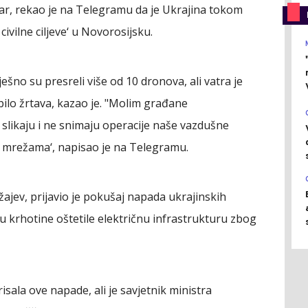
ar, rekao je na Telegramu da je Ukrajina tokom
vilne ciljeve‘ u Novorosijsku.
šno su presreli više od 10 dronova, ali vatra je
 bilo žrtava, kazao je. "Molim građane
 slikaju i ne snimaju operacije naše vazdušne
m mrežama‘, napisao je na Telegramu.
ajev, prijavio je pokušaj napada ukrajinskih
su krhotine oštetile električnu infrastrukturu zbog
isala ove napade, ali je savjetnik ministra