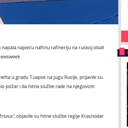
 napala najveću naftnu rafineriju na ruskoj obali
 Newsweek.
nefta u gradu Tuapse na jugu Rusije, prijavile su
 izbio požar i da hitne službe rade na njegovom
rtava",
objavile su hitne službe regije Krasnodar