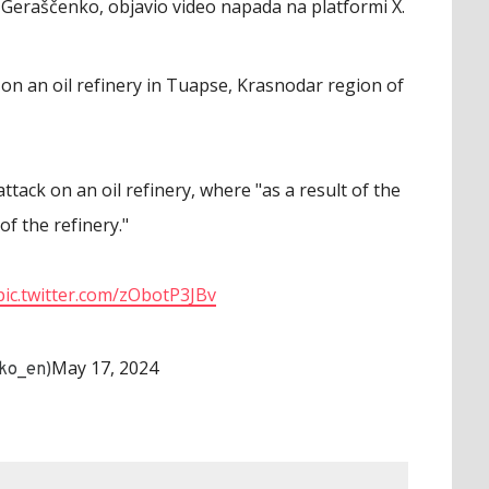
 Geraščenko, objavio video napada na platformi X.
on an oil refinery in Tuapse, Krasnodar region of
ttack on an oil refinery, where "as a result of the
 of the refinery."
pic.twitter.com/zObotP3JBv
May 17, 2024
ko_en)