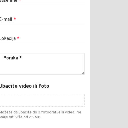
Vaše ime
*
E-mail
*
Lokacija
*
Ubacite video ili foto
Možete da ubacite do 3 fotografije ili videa. Ne
smije biti više od 25 MB.