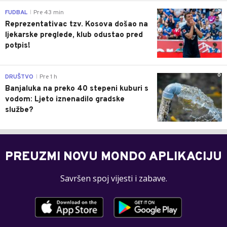
0
FUDBAL
Pre 43 min
|
Reprezentativac tzv. Kosova došao na
ljekarske preglede, klub odustao pred
potpis!
0
DRUŠTVO
Pre 1 h
|
Banjaluka na preko 40 stepeni kuburi s
vodom: Ljeto iznenadilo gradske
službe?
PREUZMI NOVU MONDO APLIKACIJU
Savršen spoj vijesti i zabave.