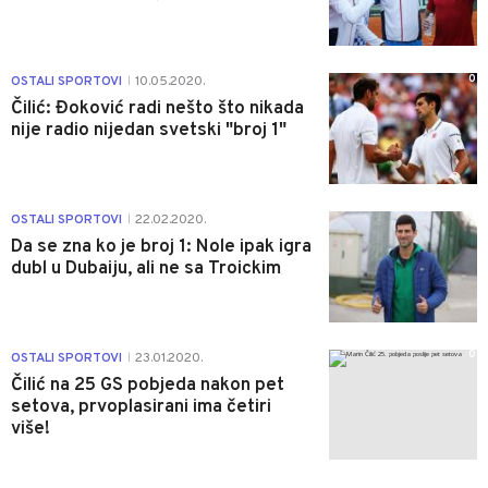
0
OSTALI SPORTOVI
10.05.2020.
|
Čilić: Đoković radi nešto što nikada
nije radio nijedan svetski "broj 1"
0
OSTALI SPORTOVI
22.02.2020.
|
Da se zna ko je broj 1: Nole ipak igra
dubl u Dubaiju, ali ne sa Troickim
0
OSTALI SPORTOVI
23.01.2020.
|
Čilić na 25 GS pobjeda nakon pet
setova, prvoplasirani ima četiri
više!