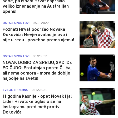
sebe, pa ispao! Hrvat napravio
veliko iznenađenje na Australijan
openu!
0
OSTALI SPORTOVI
06.01.2022.
|
Poznati Hrvat podržao Novaka
Đokovića: Nevjerovatno je ovo i
nije u redu - posebno prema njemu!
0
OSTALI SPORTOVI
03.12.2021.
|
NOVAK DOBIO ZA SRBIJU, SAD IDE
PO ČUDO: Protutnjao pored Čilića,
ali nema odmora - mora da dobije
najbolje na svetu!
0
SVE JE SPREMNO
03.12.2021.
|
11 godina kasnije - opet Novak i ja!
Lider Hrvatske oglasio se na
Instagramu pred meč protiv
Đokovića