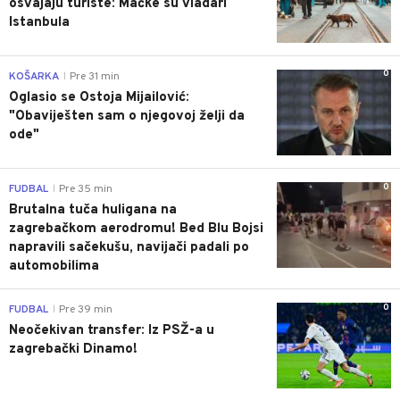
osvajaju turiste: Mačke su vladari
Istanbula
0
KOŠARKA
Pre 31 min
|
Oglasio se Ostoja Mijailović:
"Obaviješten sam o njegovoj želji da
ode"
0
FUDBAL
Pre 35 min
|
Brutalna tuča huligana na
zagrebačkom aerodromu! Bed Blu Bojsi
napravili sačekušu, navijači padali po
automobilima
0
FUDBAL
Pre 39 min
|
Neočekivan transfer: Iz PSŽ-a u
zagrebački Dinamo!