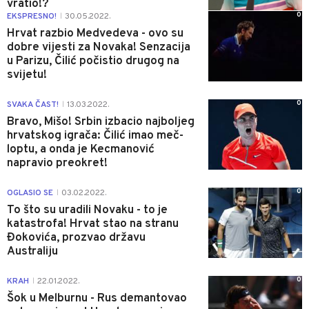
vratio!?
0
EKSPRESNO!
30.05.2022.
|
Hrvat razbio Medvedeva - ovo su
dobre vijesti za Novaka! Senzacija
u Parizu, Čilić počistio drugog na
svijetu!
0
SVAKA ČAST!
13.03.2022.
|
Bravo, Mišo! Srbin izbacio najboljeg
hrvatskog igrača: Čilić imao meč-
loptu, a onda je Kecmanović
napravio preokret!
0
OGLASIO SE
03.02.2022.
|
To što su uradili Novaku - to je
katastrofa! Hrvat stao na stranu
Đokovića, prozvao državu
Australiju
0
KRAH
22.01.2022.
|
Šok u Melburnu - Rus demantovao