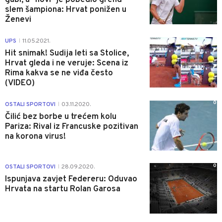
slem šampiona: Hrvat ponižen u
Ženevi
0
UPS
11.05.2021.
|
Hit snimak! Sudija leti sa Stolice,
Hrvat gleda i ne veruje: Scena iz
Rima kakva se ne viđa često
(VIDEO)
0
OSTALI SPORTOVI
03.11.2020.
|
Čilić bez borbe u trećem kolu
Pariza: Rival iz Francuske pozitivan
na korona virus!
0
OSTALI SPORTOVI
28.09.2020.
|
Ispunjava zavjet Federeru: Oduvao
Hrvata na startu Rolan Garosa