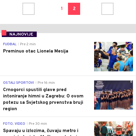
1
2
NAJNOVIJE
0
FUDBAL
Pre 2 min
|
Preminuo otac Lionela Mesija
0
OSTALI SPORTOVI
Pre 16 min
|
Crnogorci spustili glave pred
intoniranje himni u Zagrebu: O ovom
potezu sa Svjetskog prvenstva bruji
region
0
FOTO, VIDEO
Pre 30 min
|
Spavaju u izlozima, čuvaju metro i