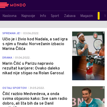
Naslovna
Najnovije
Info
Sport
Zabava
Magazin
M
0
SPREMAN JE!
03.06.2022.
|
Učio je i živio kod Nadala, a sad igra
s njim u finalu: Norvežanin izbacio
Marina Čilića
0
DRAMA
01.06.2022.
|
Marin Čilić u Parizu napravio
rezultat karijere: Ovako daleko
nikad nije stigao na Rolan Garosu!
0
OSTALI SPORTOVI
31.05.2022.
|
Čilić razbio Medvedeva, a onda
svima objasnio kako: Sve sam radio
dobro, ali šta bih da se Danil