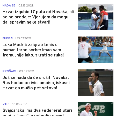
0
NADA SE
02.12.2021.
|
Hrvat izgubio 17 puta od Novaka, ali
se ne predaje: Vjerujem da mogu
da ispravim neke stvari!
0
FUDBAL
13.07.2021.
|
Luka Modrić zaigrao tenis u
humanitarne svrhe: Imao sam
tremu, nije lako, skrati se ruka!
0
PROŠAO!
03.07.2021.
|
Još se nada da će srušiti Novaka!
Rus hodao po ivici ambisa, iskusni
Hrvat ga mučio pet setova!
0
VAU!
18.05.2021.
|
Švajcarska ima dva Federera! Stari
gubi, a "novi" je pobedio grend