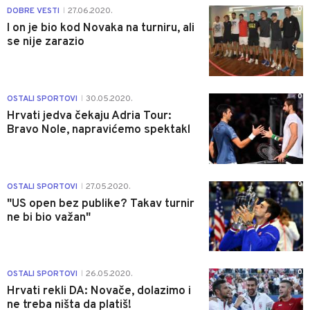
0
DOBRE VESTI
27.06.2020.
|
I on je bio kod Novaka na turniru, ali
se nije zarazio
0
OSTALI SPORTOVI
30.05.2020.
|
Hrvati jedva čekaju Adria Tour:
Bravo Nole, napravićemo spektakl
0
OSTALI SPORTOVI
27.05.2020.
|
"US open bez publike? Takav turnir
ne bi bio važan"
0
OSTALI SPORTOVI
26.05.2020.
|
Hrvati rekli DA: Novače, dolazimo i
ne treba ništa da platiš!