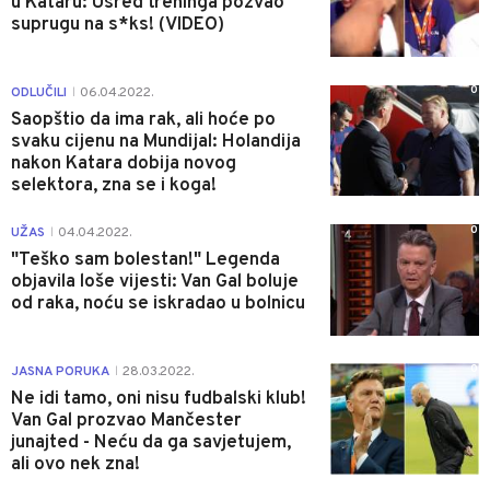
u Kataru: Usred treninga pozvao
suprugu na s*ks! (VIDEO)
0
ODLUČILI
06.04.2022.
|
Saopštio da ima rak, ali hoće po
svaku cijenu na Mundijal: Holandija
nakon Katara dobija novog
selektora, zna se i koga!
0
UŽAS
04.04.2022.
|
"Teško sam bolestan!" Legenda
objavila loše vijesti: Van Gal boluje
od raka, noću se iskradao u bolnicu
0
JASNA PORUKA
28.03.2022.
|
Ne idi tamo, oni nisu fudbalski klub!
Van Gal prozvao Mančester
junajted - Neću da ga savjetujem,
ali ovo nek zna!