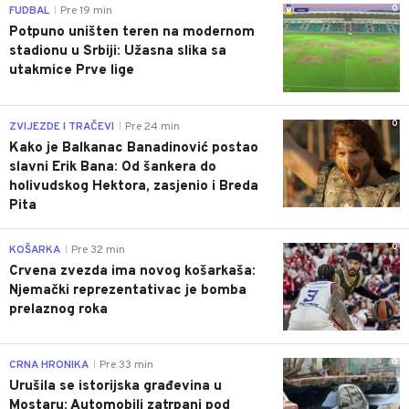
0
FUDBAL
Pre 19 min
|
Potpuno uništen teren na modernom
stadionu u Srbiji: Užasna slika sa
utakmice Prve lige
0
ZVIJEZDE I TRAČEVI
Pre 24 min
|
Kako je Balkanac Banadinović postao
slavni Erik Bana: Od šankera do
holivudskog Hektora, zasjenio i Breda
Pita
0
KOŠARKA
Pre 32 min
|
Crvena zvezda ima novog košarkaša:
Njemački reprezentativac je bomba
prelaznog roka
0
CRNA HRONIKA
Pre 33 min
|
Urušila se istorijska građevina u
Mostaru: Automobili zatrpani pod