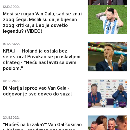
0
12.12.2022.
Mesi se rugao Van Galu, sad se zna i
zbog čega! Mislili su da je bijesan
zbog kritika, a Leo je osvetio
legendu? (VIDEO)
0
10.12.2022.
KRAJ - I Holandija ostala bez
selektora! Povukao se proslavljeni
strateg - "Neću nastaviti sa ovim
poslom!"
0
08.12.2022.
Di Marija isprozivao Van Gala -
odgovor je sve doveo do suza!
0
23.11.2022.
"Hoćeš na brzaka?" Van Gal šokirao