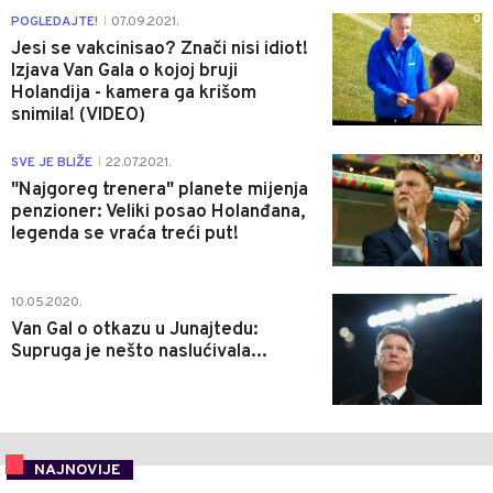
0
POGLEDAJTE!
07.09.2021.
|
Jesi se vakcinisao? Znači nisi idiot!
Izjava Van Gala o kojoj bruji
Holandija - kamera ga krišom
snimila! (VIDEO)
0
SVE JE BLIŽE
22.07.2021.
|
"Najgoreg trenera" planete mijenja
penzioner: Veliki posao Holanđana,
legenda se vraća treći put!
0
10.05.2020.
Van Gal o otkazu u Junajtedu:
Supruga je nešto naslućivala...
NAJNOVIJE