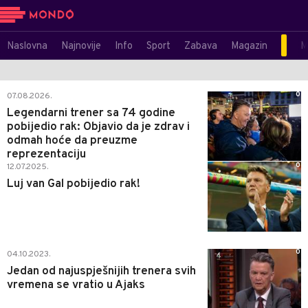
Naslovna
Najnovije
Info
Sport
Zabava
Magazin
M
0
07.08.2026.
Legendarni trener sa 74 godine
pobijedio rak: Objavio da je zdrav i
odmah hoće da preuzme
reprezentaciju
0
12.07.2025.
Luj van Gal pobijedio rak!
0
04.10.2023.
Jedan od najuspješnijih trenera svih
vremena se vratio u Ajaks