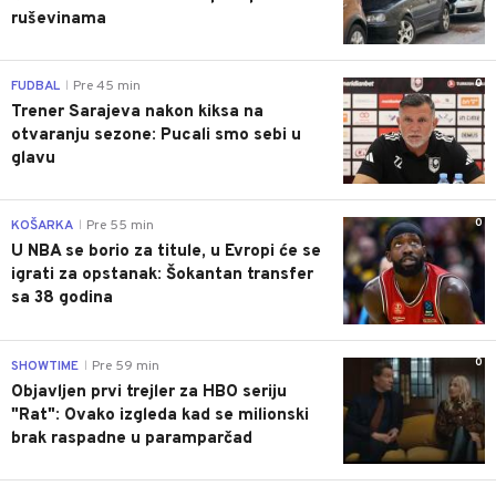
ruševinama
0
FUDBAL
Pre 45 min
|
Trener Sarajeva nakon kiksa na
otvaranju sezone: Pucali smo sebi u
glavu
0
KOŠARKA
Pre 55 min
|
U NBA se borio za titule, u Evropi će se
igrati za opstanak: Šokantan transfer
sa 38 godina
0
SHOWTIME
Pre 59 min
|
Objavljen prvi trejler za HBO seriju
"Rat": Ovako izgleda kad se milionski
brak raspadne u paramparčad