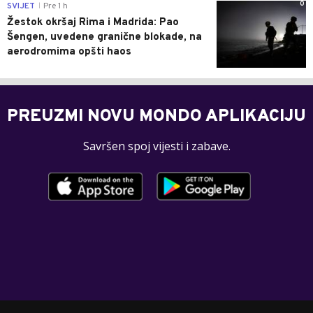
0
SVIJET
Pre 1 h
|
Žestok okršaj Rima i Madrida: Pao
Šengen, uvedene granične blokade, na
aerodromima opšti haos
PREUZMI NOVU MONDO APLIKACIJU
Savršen spoj vijesti i zabave.