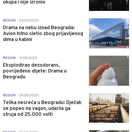
okupa i nije izronio
0
REGION
05.09.2025.
|
Drama na nebu iznad Beograda:
Avion hitno sletio zbog prijavljenog
dima u kabini
0
REGION
31.08.2025.
|
Eksplodirao dezodorans,
povrijeđeno dijete: Drama u
Beogradu
0
REGION
28.08.2025.
|
Teška nesreća u Beogradu: Dječak
se popeo na vagon, udarila ga
struja od 25.000 volti
0