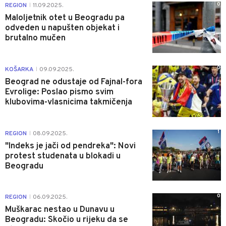
0
REGION
11.09.2025.
|
Maloljetnik otet u Beogradu pa
odveden u napušten objekat i
brutalno mučen
0
KOŠARKA
09.09.2025.
|
Beograd ne odustaje od Fajnal-fora
Evrolige: Poslao pismo svim
klubovima-vlasnicima takmičenja
1
REGION
08.09.2025.
|
"Indeks je jači od pendreka": Novi
protest studenata u blokadi u
Beogradu
0
REGION
06.09.2025.
|
Muškarac nestao u Dunavu u
Beogradu: Skočio u rijeku da se