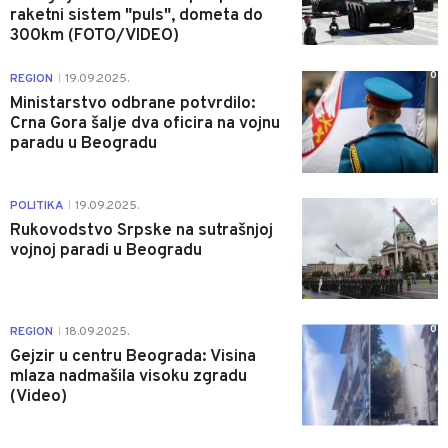
raketni sistem "puls", dometa do
300km (FOTO/VIDEO)
0
REGION
19.09.2025.
|
Ministarstvo odbrane potvrdilo:
Crna Gora šalje dva oficira na vojnu
paradu u Beogradu
0
POLITIKA
19.09.2025.
|
Rukovodstvo Srpske na sutrašnjoj
vojnoj paradi u Beogradu
0
REGION
18.09.2025.
|
Gejzir u centru Beograda: Visina
mlaza nadmašila visoku zgradu
(Video)