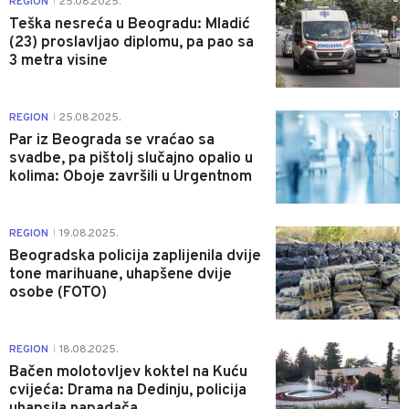
REGION
25.08.2025.
|
Teška nesreća u Beogradu: Mladić
(23) proslavljao diplomu, pa pao sa
3 metra visine
0
REGION
25.08.2025.
|
Par iz Beograda se vraćao sa
svadbe, pa pištolj slučajno opalio u
kolima: Oboje završili u Urgentnom
1
REGION
19.08.2025.
|
Beogradska policija zaplijenila dvije
tone marihuane, uhapšene dvije
osobe (FOTO)
0
REGION
18.08.2025.
|
Bačen molotovljev koktel na Kuću
cvijeća: Drama na Dedinju, policija
uhapsila napadača