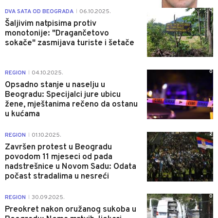
0
DVA SATA OD BEOGRADA
06.10.2025.
|
Šaljivim natpisima protiv
monotonije: "Dragančetovo
sokače" zasmijava turiste i šetače
0
REGION
04.10.2025.
|
Opsadno stanje u naselju u
Beogradu: Specijalci jure ubicu
žene, mještanima rečeno da ostanu
u kućama
2
REGION
01.10.2025.
|
Završen protest u Beogradu
povodom 11 mjeseci od pada
nadstrešnice u Novom Sadu: Odata
počast stradalima u nesreći
0
REGION
30.09.2025.
|
Preokret nakon oružanog sukoba u