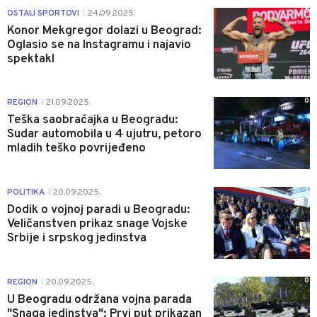
0
OSTALI SPORTOVI
24.09.2025.
|
Konor Mekgregor dolazi u Beograd:
Oglasio se na Instagramu i najavio
spektakl
0
REGION
21.09.2025.
|
Teška saobraćajka u Beogradu:
Sudar automobila u 4 ujutru, petoro
mladih teško povrijeđeno
1
POLITIKA
20.09.2025.
|
Dodik o vojnoj paradi u Beogradu:
Veličanstven prikaz snage Vojske
Srbije i srpskog jedinstva
0
REGION
20.09.2025.
|
U Beogradu održana vojna parada
"Snaga jedinstva": Prvi put prikazan