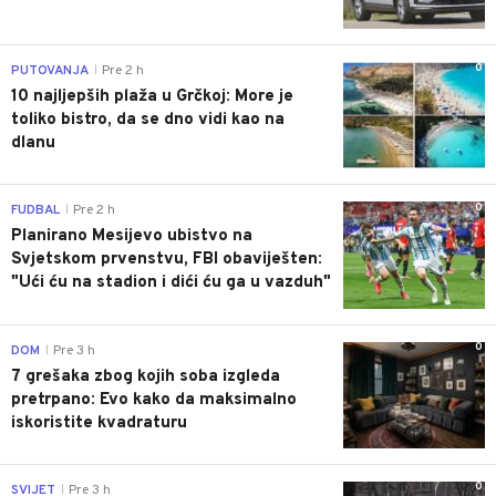
0
PUTOVANJA
Pre 2 h
|
10 najljepših plaža u Grčkoj: More je
toliko bistro, da se dno vidi kao na
dlanu
0
FUDBAL
Pre 2 h
|
Planirano Mesijevo ubistvo na
Svjetskom prvenstvu, FBI obaviješten:
"Ući ću na stadion i dići ću ga u vazduh"
0
DOM
Pre 3 h
|
7 grešaka zbog kojih soba izgleda
pretrpano: Evo kako da maksimalno
iskoristite kvadraturu
0
SVIJET
Pre 3 h
|