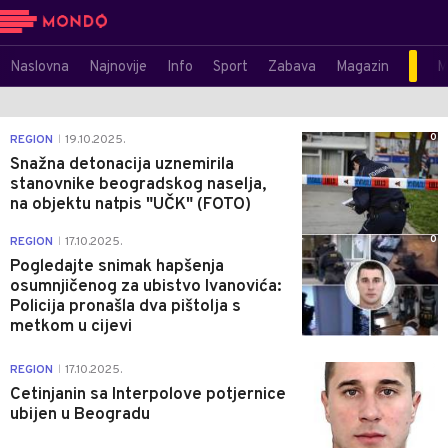
Naslovna
Najnovije
Info
Sport
Zabava
Magazin
M
0
REGION
19.10.2025.
|
Snažna detonacija uznemirila
stanovnike beogradskog naselja,
na objektu natpis "UČK" (FOTO)
0
REGION
17.10.2025.
|
Pogledajte snimak hapšenja
osumnjičenog za ubistvo Ivanovića:
Policija pronašla dva pištolja s
metkom u cijevi
0
REGION
17.10.2025.
|
Cetinjanin sa Interpolove potjernice
ubijen u Beogradu