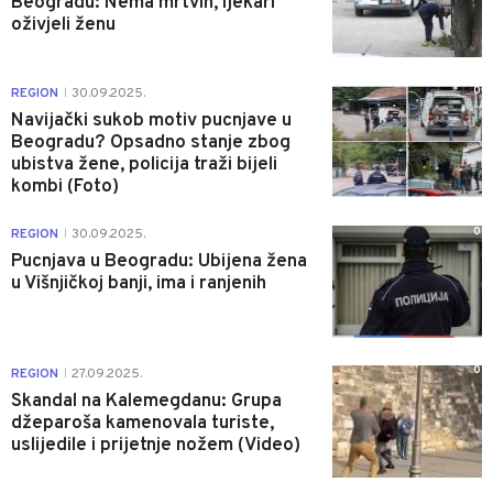
Beogradu: Nema mrtvih, ljekari
oživjeli ženu
0
REGION
30.09.2025.
|
Navijački sukob motiv pucnjave u
Beogradu? Opsadno stanje zbog
ubistva žene, policija traži bijeli
kombi (Foto)
0
REGION
30.09.2025.
|
Pucnjava u Beogradu: Ubijena žena
u Višnjičkoj banji, ima i ranjenih
0
REGION
27.09.2025.
|
Skandal na Kalemegdanu: Grupa
džeparoša kamenovala turiste,
uslijedile i prijetnje nožem (Video)