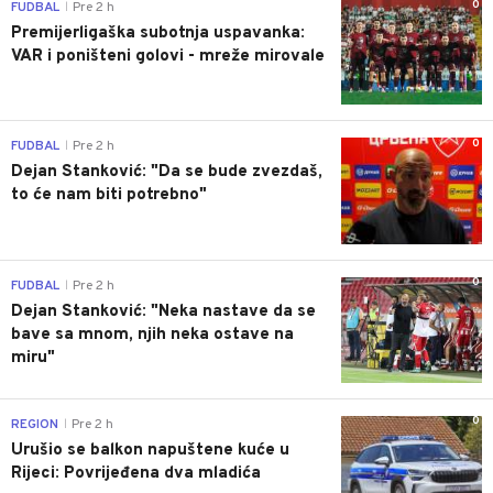
0
FUDBAL
Pre 2 h
|
Premijerligaška subotnja uspavanka:
VAR i poništeni golovi - mreže mirovale
0
FUDBAL
Pre 2 h
|
Dejan Stanković: "Da se bude zvezdaš,
to će nam biti potrebno"
0
FUDBAL
Pre 2 h
|
Dejan Stanković: "Neka nastave da se
bave sa mnom, njih neka ostave na
miru"
0
REGION
Pre 2 h
|
Urušio se balkon napuštene kuće u
Rijeci: Povrijeđena dva mladića