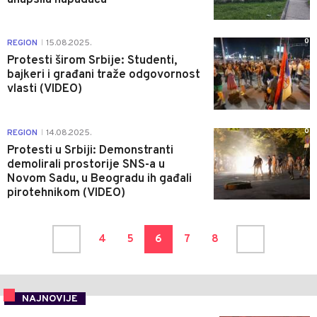
0
REGION
15.08.2025.
|
Protesti širom Srbije: Studenti,
bajkeri i građani traže odgovornost
vlasti (VIDEO)
0
REGION
14.08.2025.
|
Protesti u Srbiji: Demonstranti
demolirali prostorije SNS-a u
Novom Sadu, u Beogradu ih gađali
pirotehnikom (VIDEO)
4
5
6
7
8
NAJNOVIJE