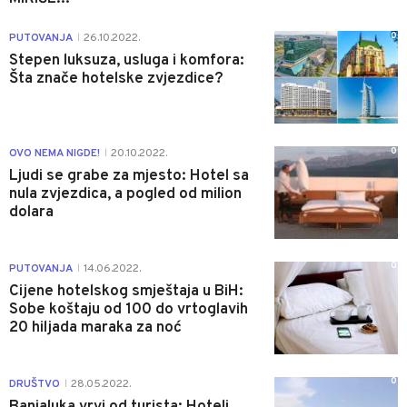
0
PUTOVANJA
26.10.2022.
|
Stepen luksuza, usluga i komfora:
Šta znače hotelske zvjezdice?
0
OVO NEMA NIGDE!
20.10.2022.
|
Ljudi se grabe za mjesto: Hotel sa
nula zvjezdica, a pogled od milion
dolara
0
PUTOVANJA
14.06.2022.
|
Cijene hotelskog smještaja u BiH:
Sobe koštaju od 100 do vrtoglavih
20 hiljada maraka za noć
0
DRUŠTVO
28.05.2022.
|
Banjaluka vrvi od turista: Hoteli