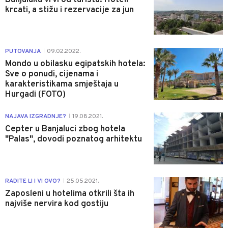
krcati, a stižu i rezervacije za jun
0
PUTOVANJA
09.02.2022.
|
Mondo u obilasku egipatskih hotela:
Sve o ponudi, cijenama i
karakteristikama smještaja u
Hurgadi (FOTO)
1
NAJAVA IZGRADNJE?
19.08.2021.
|
Cepter u Banjaluci zbog hotela
"Palas", dovodi poznatog arhitektu
0
RADITE LI I VI OVO?
25.05.2021.
|
Zaposleni u hotelima otkrili šta ih
najviše nervira kod gostiju