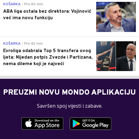
0
KOŠARKA
Pre 40 min
|
ABA liga ostala bez direktora: Vojinović
već ima novu funkciju
0
KOŠARKA
Pre 42 min
|
Evroliga odabrala Top 5 transfera ovog
ljeta: Nijedan potpis Zvezde i Partizana,
nema dileme koji je najveći
PREUZMI NOVU MONDO APLIKACIJU
Savršen spoj vijesti i zabave.