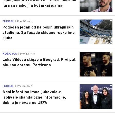
ispunjavam sve uslove": Turčin hoće da
igra sa najboljim košarkašicama
0
FUDBAL
Pre 30 min
|
Pogođen jedan od najboljih ukrajinskih
stadiona: Sa fasade skidano rusko ime
kluba
0
KOŠARKA
Pre 33 min
|
Luka Vildoza stigao u Beograd: Prvi put
obukao opremu Partizana
0
FUDBAL
Pre 36 min
|
Đani Infantino imao ljubavnicu:
Isplivale skandalozne informacije,
dobila je novac od UEFA