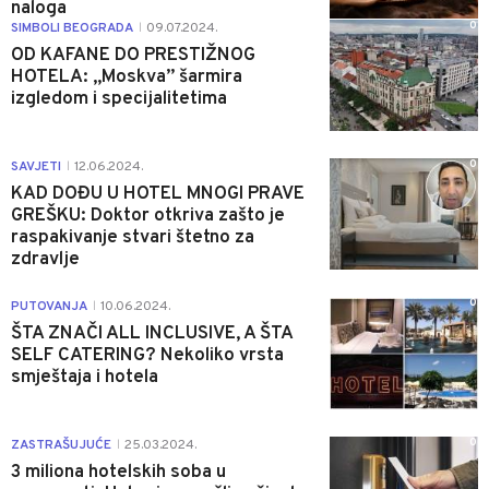
naloga
0
SIMBOLI BEOGRADA
09.07.2024.
|
OD KAFANE DO PRESTIŽNOG
HOTELA: „Moskva” šarmira
izgledom i specijalitetima
0
SAVJETI
12.06.2024.
|
KAD DOĐU U HOTEL MNOGI PRAVE
GREŠKU: Doktor otkriva zašto je
raspakivanje stvari štetno za
zdravlje
0
PUTOVANJA
10.06.2024.
|
ŠTA ZNAČI ALL INCLUSIVE, A ŠTA
SELF CATERING? Nekoliko vrsta
smještaja i hotela
0
ZASTRAŠUJUĆE
25.03.2024.
|
3 miliona hotelskih soba u