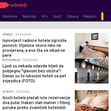
Naslovna
Najnovije
Info
Sport
Zabava
Magazin
M
0
OPREZ
25.05.2026.
|
Ispovijest radnice hotela zgrozila
javnost: Stjenice skoro niko ne
provjerava, a evo šta se nikad ne
pere
0
PUTOVANJA
14.02.2026.
|
Ljudi su nekada odavde htjeli da
pobjegnu "glavom bez obzira":
Danas su to luksuzni hoteli sa pet
zvjezdica (FOTO)
0
VIJESTI
10.11.2025.
|
Gosti hotela plaćali iste rezervacije
dva puta: Hakeri slali malver i fišing
poruke preko zvaničnih hotelskih