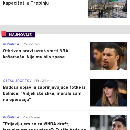
kapaciteti u Trebinju
NAJNOVIJE
0
KOŠARKA
Pre 22 min
|
Otkriven pravi uzrok smrti NBA
košarkaša: Nije mu bilo spasa
0
OSTALI SPORTOVI
Pre 24 min
|
Badosa objavila zabrinjavajuće fotke iz
bolnice: "Vidjeli ste slike, morala sam
na operaciju"
0
KOŠARKA
Pre 26 min
|
"Prijavljujem se za WNBA draft,