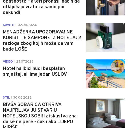
opasnosti: Hakeri pronašli način da
otključaju vrata za samo par
sekundi
1
SAVETI
02.08.2023.
|
MENADŽERKA UPOZORAVA! NE
KORISTITE ŠAMPONE IZ HOTELA: 2
razloga zbog kojih može da vam
bude LOŠE
0
VIDEO
23.07.2023.
|
Hotel na Ibici nudi besplatan
smještaj, ali ima jedan USLOV
STIL
30.05.2023.
|
0
BIVŠA SOBARICA OTKRIVA
NAJPRLJAVIJU STVAR U
HOTELSKOJ SOBI! Iz iskustva zna
da se ne pere - čak i ako LIJEPO
MIRIŠE...