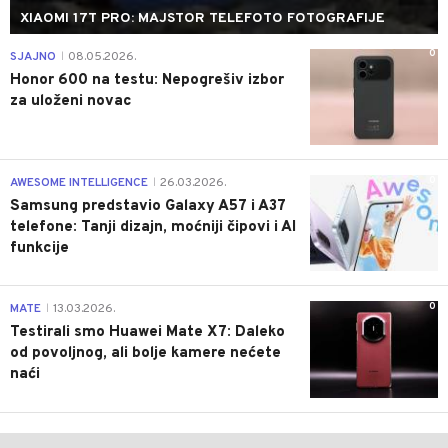
XIAOMI 17T PRO: MAJSTOR TELEFOTO FOTOGRAFIJE
0
SJAJNO
08.05.2026.
|
Honor 600 na testu: Nepogrešiv izbor
za uloženi novac
0
AWESOME INTELLIGENCE
26.03.2026.
|
Samsung predstavio Galaxy A57 i A37
telefone: Tanji dizajn, moćniji čipovi i AI
funkcije
0
MATE
13.03.2026.
|
Testirali smo Huawei Mate X7: Daleko
od povoljnog, ali bolje kamere nećete
naći