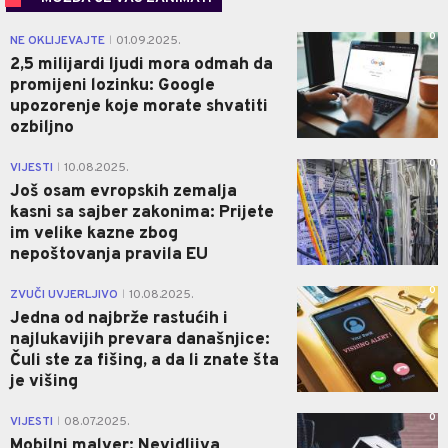
0
NE OKLIJEVAJTE
01.09.2025.
|
2,5 milijardi ljudi mora odmah da
promijeni lozinku: Google
upozorenje koje morate shvatiti
ozbiljno
0
VIJESTI
10.08.2025.
|
Još osam evropskih zemalja
kasni sa sajber zakonima: Prijete
im velike kazne zbog
nepoštovanja pravila EU
0
ZVUČI UVJERLJIVO
10.08.2025.
|
Jedna od najbrže rastućih i
najlukavijih prevara današnjice:
Čuli ste za fišing, a da li znate šta
je višing
0
VIJESTI
08.07.2025.
|
Mobilni malver: Nevidljiva