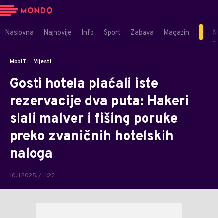
Naslovna
Najnovije
Info
Sport
Zabava
Magazin
M
MobIT
Vijesti
Gosti hotela plaćali iste
rezervacije dva puta: Hakeri
slali malver i fišing poruke
preko zvaničnih hotelskih
naloga
10.11.2025. / 11:20