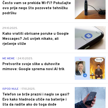
Često vam se prekida Wi-Fi? Pokušajte
ovo prije nego što pozovete tehničku
podršku
0
29.10.2025.
Kako vratiti obrisane poruke u Google
Messages? Još uvijek nikako, ali
rješenje stiže
0
ME MEME
24.10.2025.
|
Pretvorite svoje slike u duhovite
mimove: Google sprema novi AI trik
0
ISPOD NULE
17.10.2025.
|
Telefon se brže prazni i naglo se gasi?
Evo kako hladnoća utiče na baterije i
šta da radite ako do toga dođe