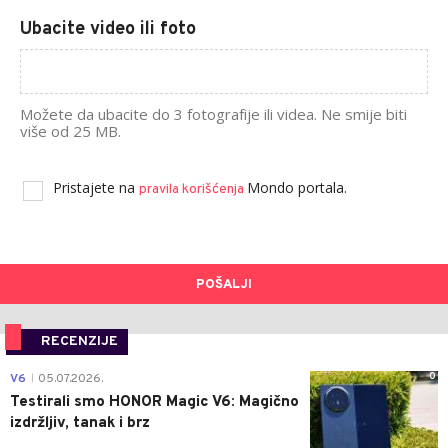
Ubacite video ili foto
Možete da ubacite do 3 fotografije ili videa. Ne smije biti
više od 25 MB.
Pristajete na
Mondo portala.
pravila korišćenja
POŠALJI
RECENZIJE
0
V6
05.07.2026.
|
Testirali smo HONOR Magic V6: Magično
izdržljiv, tanak i brz