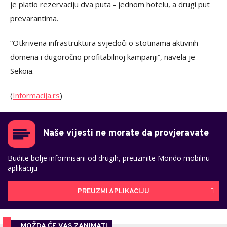
je platio rezervaciju dva puta - jednom hotelu, a drugi put
prevarantima.
“Otkrivena infrastruktura svjedoči o stotinama aktivnih
domena i dugoročno profitabilnoj kampanji”, navela je
Sekoia.
(
Informacija.rs
)
Naše vijesti ne morate da provjeravate
Budite bolje informisani od drugih, preuzmite Mondo mobilnu
aplikaciju
PREUZMI APLIKACIJU
MOŽDA ĆE VAS ZANIMATI