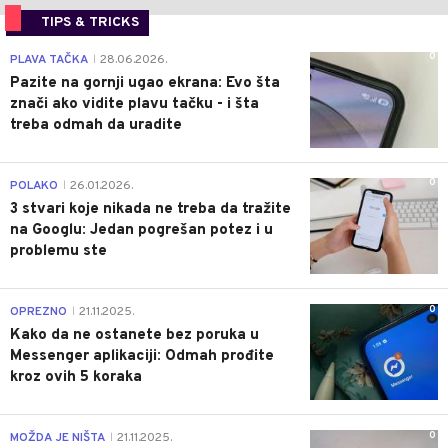
TIPS & TRICKS
0
PLAVA TAČKA
28.06.2026.
|
Pazite na gornji ugao ekrana: Evo šta
znači ako vidite plavu tačku - i šta
treba odmah da uradite
0
POLAKO
26.01.2026.
|
3 stvari koje nikada ne treba da tražite
na Googlu: Jedan pogrešan potez i u
problemu ste
0
OPREZNO
21.11.2025.
|
Kako da ne ostanete bez poruka u
Messenger aplikaciji: Odmah prođite
kroz ovih 5 koraka
0
MOŽDA JE NIŠTA
21.11.2025.
|