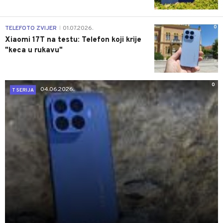
0
TELEFOTO ZVIJER
01.07.2026.
|
Xiaomi 17T na testu: Telefon koji krije
"keca u rukavu"
0
04.06.2026.
T SERIJA