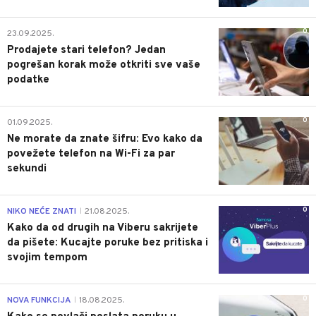
0
23.09.2025.
Prodajete stari telefon? Jedan
pogrešan korak može otkriti sve vaše
podatke
0
01.09.2025.
Ne morate da znate šifru: Evo kako da
povežete telefon na Wi-Fi za par
sekundi
0
NIKO NEĆE ZNATI
21.08.2025.
|
Kako da od drugih na Viberu sakrijete
da pišete: Kucajte poruke bez pritiska i
svojim tempom
0
NOVA FUNKCIJA
18.08.2025.
|