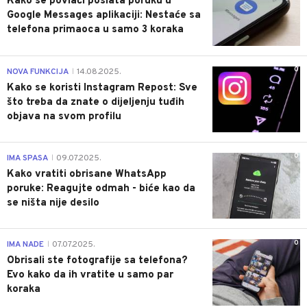
Kako se povlači poslata poruku u
Google Messages aplikaciji: Nestaće sa
telefona primaoca u samo 3 koraka
0
NOVA FUNKCIJA
14.08.2025.
|
Kako se koristi Instagram Repost: Sve
što treba da znate o dijeljenju tuđih
objava na svom profilu
0
IMA SPASA
09.07.2025.
|
Kako vratiti obrisane WhatsApp
poruke: Reagujte odmah - biće kao da
se ništa nije desilo
0
IMA NADE
07.07.2025.
|
Obrisali ste fotografije sa telefona?
Evo kako da ih vratite u samo par
koraka