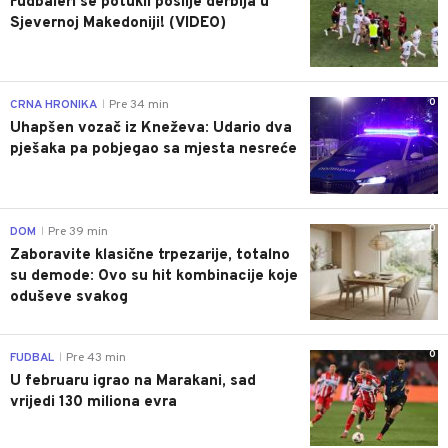
Fudbaleri se potukli poslije derbija u
Sjevernoj Makedoniji! (VIDEO)
0
CRNA HRONIKA
Pre 34 min
|
Uhapšen vozač iz Kneževa: Udario dva
pješaka pa pobjegao sa mjesta nesreće
0
DOM
Pre 39 min
|
Zaboravite klasične trpezarije, totalno
su demode: Ovo su hit kombinacije koje
oduševe svakog
0
FUDBAL
Pre 43 min
|
U februaru igrao na Marakani, sad
vrijedi 130 miliona evra