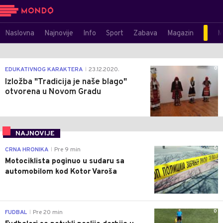
Naslovna
Najnovije
Info
Sport
Zabava
Magazin
M
0
EDUKATIVNOG KARAKTERA
23.12.2020.
|
Izložba "Tradicija je naše blago"
otvorena u Novom Gradu
NAJNOVIJE
0
CRNA HRONIKA
Pre 9 min
|
Motociklista poginuo u sudaru sa
automobilom kod Kotor Varoša
0
FUDBAL
Pre 20 min
|