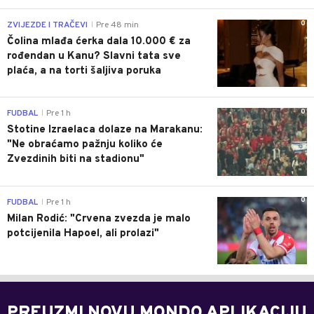
0
ZVIJEZDE I TRAČEVI
Pre 48 min
|
Čolina mlađa ćerka dala 10.000 € za
rođendan u Kanu? Slavni tata sve
plaća, a na torti šaljiva poruka
0
FUDBAL
Pre 1 h
|
Stotine Izraelaca dolaze na Marakanu:
"Ne obraćamo pažnju koliko će
Zvezdinih biti na stadionu"
0
FUDBAL
Pre 1 h
|
Milan Rodić: "Crvena zvezda je malo
potcijenila Hapoel, ali prolazi"
PREUZMI NOVU MONDO APLIKACIJU