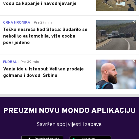
vodu za kupanje i navodnjavanje
0
CRNA HRONIKA
Pre 27 min
|
Teška nesreća kod Stoca: Sudarilo se
nekoliko automobila, više osoba
povrijeđeno
0
FUDBAL
Pre 39 min
|
Vanja ide u Istanbul: Velikan prodaje
golmana i dovodi Srbina
PREUZMI NOVU MONDO APLIKACIJU
Savršen spoj vijesti i zabave.