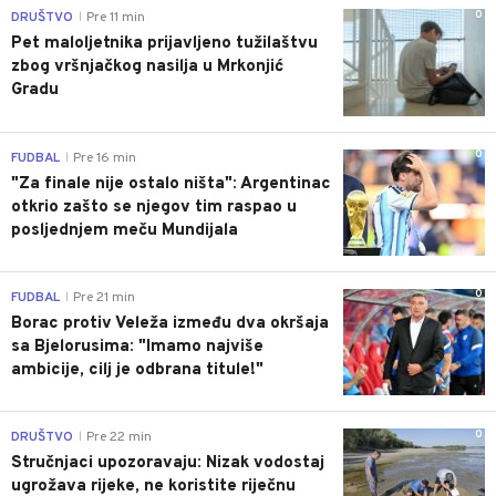
0
DRUŠTVO
Pre 11 min
|
Pet maloljetnika prijavljeno tužilaštvu
zbog vršnjačkog nasilja u Mrkonjić
Gradu
0
FUDBAL
Pre 16 min
|
"Za finale nije ostalo ništa": Argentinac
otkrio zašto se njegov tim raspao u
posljednjem meču Mundijala
0
FUDBAL
Pre 21 min
|
Borac protiv Veleža između dva okršaja
sa Bjelorusima: "Imamo najviše
ambicije, cilj je odbrana titule!"
0
DRUŠTVO
Pre 22 min
|
Stručnjaci upozoravaju: Nizak vodostaj
ugrožava rijeke, ne koristite riječnu