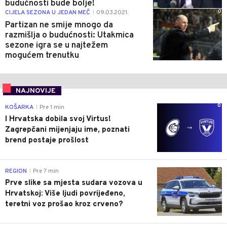
budućnosti bude bolje!
0
CIJELA SEZONA U JEDAN MEČ
09.03.2021.
|
Partizan ne smije mnogo da
razmišlja o budućnosti: Utakmica
sezone igra se u najtežem
mogućem trenutku
NAJNOVIJE
0
KOŠARKA
Pre 1 min
|
I Hrvatska dobila svoj Virtus!
Zagrepčani mijenjaju ime, poznati
brend postaje prošlost
0
REGION
Pre 7 min
|
Prve slike sa mjesta sudara vozova u
Hrvatskoj: Više ljudi povrijeđeno,
teretni voz prošao kroz crveno?