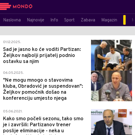
Naslovna
Najnovije
Info
Sport
Zabava
Magazin
M
0
01.12.2025.
Sad je jasno ko će voditi Partizan:
Željkov najbolji prijatelj podnio
ostavku sa njim
0
06.05.2025.
"Ne mogu mnogo o stavovima
kluba, Obradović je suspendovan":
Željkov pomoćnik došao na
konferenciju umjesto njega
0
05.06.2021.
Kako smo počeli sezonu, tako smo
je i završili: Partizanov trener
poslije eliminacije - neka u