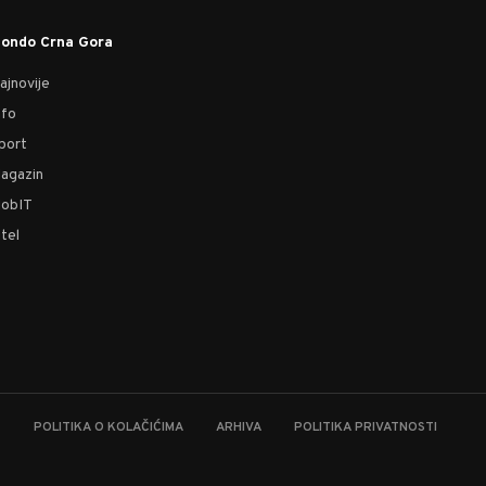
ondo Crna Gora
ajnovije
nfo
port
agazin
obIT
tel
T
POLITIKA O KOLAČIĆIMA
ARHIVA
POLITIKA PRIVATNOSTI