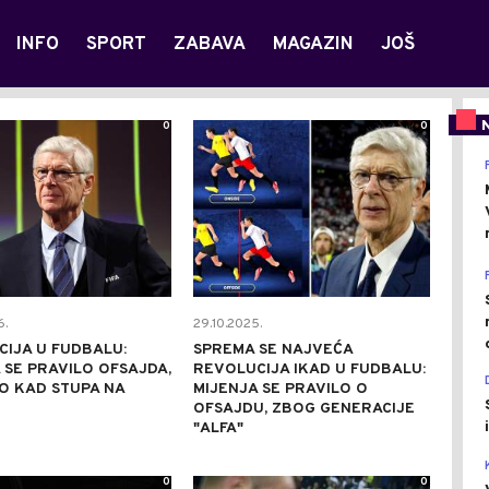
INFO
SPORT
ZABAVA
MAGAZIN
JOŠ
0
0
6.
29.10.2025.
IJA U FUDBALU:
SPREMA SE NAJVEĆA
 SE PRAVILO OFSAJDA,
REVOLUCIJA IKAD U FUDBALU:
O KAD STUPA NA
MIJENJA SE PRAVILO O
OFSAJDU, ZBOG GENERACIJE
"ALFA"
0
0