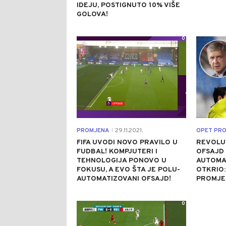
IDEJU, POSTIGNUTO 10% VIŠE
GOLOVA!
0
PROMJENA
29.11.2021.
OPET PRO
|
FIFA UVODI NOVO PRAVILO U
REVOLUC
FUDBAL! KOMPJUTERI I
OFSAJD
TEHNOLOGIJA PONOVO U
AUTOMA
FOKUSU, A EVO ŠTA JE POLU-
OTKRIO:
AUTOMATIZOVANI OFSAJD!
PROMJE
0