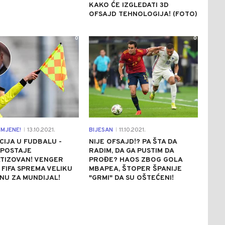
KAKO ĆE IZGLEDATI 3D
OFSAJD TEHNOLOGIJA! (FOTO)
0
0
MJENE!
13.10.2021.
BIJESAN
11.10.2021.
|
|
IJA U FUDBALU -
NIJE OFSAJD!? PA ŠTA DA
 POSTAJE
RADIM, DA GA PUSTIM DA
TIZOVAN! VENGER
PROĐE? HAOS ZBOG GOLA
 FIFA SPREMA VELIKU
MBAPEA, ŠTOPER ŠPANIJE
NU ZA MUNDIJAL!
"GRMI" DA SU OŠTEĆENI!