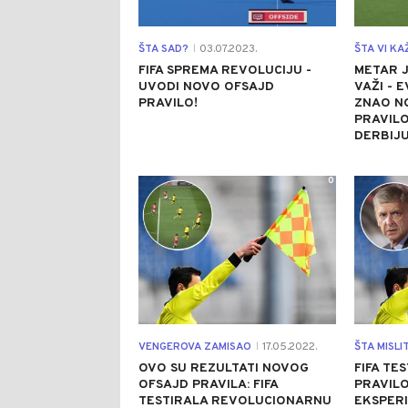
ŠTA SAD?
03.07.2023.
ŠTA VI KA
|
FIFA SPREMA REVOLUCIJU -
METAR J
UVODI NOVO OFSAJD
VAŽI - 
PRAVILO!
ZNAO N
PRAVILO
DERBIJU
0
VENGEROVA ZAMISAO
17.05.2022.
ŠTA MISLI
|
OVO SU REZULTATI NOVOG
FIFA TE
OFSAJD PRAVILA: FIFA
PRAVILO
TESTIRALA REVOLUCIONARNU
EKSPERI