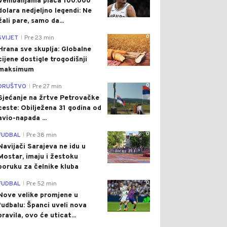
Vembanjama plaća 100.000
dolara nedjeljno legendi: Ne
žali pare, samo da...
0
SVIJET
Pre 23 min
|
Hrana sve skuplja: Globalne
cijene dostigle trogodišnji
maksimum
0
DRUŠTVO
Pre 27 min
|
Sjećanje na žrtve Petrovačke
ceste: Obilježena 31 godina od
avio-napada ...
0
FUDBAL
Pre 38 min
|
Navijači Sarajeva ne idu u
Mostar, imaju i žestoku
poruku za čelnike kluba
0
FUDBAL
Pre 52 min
|
Nove velike promjene u
fudbalu: Španci uveli nova
pravila, ovo će uticat...