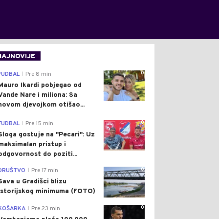
NAJNOVIJE
0
FUDBAL
Pre 8 min
|
Mauro Ikardi pobjegao od
Vande Nare i miliona: Sa
novom djevojkom otišao...
0
FUDBAL
Pre 15 min
|
Sloga gostuje na "Pecari": Uz
maksimalan pristup i
odgovornost do poziti...
0
DRUŠTVO
Pre 17 min
|
Sava u Gradišci blizu
istorijskog minimuma (FOTO)
0
KOŠARKA
Pre 23 min
|