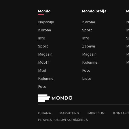
Mondo
Mondo Srbija
M
Najnovije
Korona
N
Korona
Sport
I
Info
Info
S
Sport
Zabava
M
Magazin
Magazin
M
MobIT
Kolumne
M
Mtel
Foto
Kolumne
Liste
Foto
O NAMA
MARKETING
IMPRESUM
KONTAK
PRAVILA I USLOVI KORIŠĆENJA