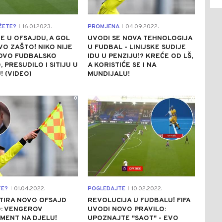
ŽETE?
16.01.2023.
PROMJENA
04.09.2022.
|
|
E U OFSAJDU, A GOL
UVODI SE NOVA TEHNOLOGIJA
EVO ZAŠTO! NIKO NIJE
U FUDBAL - LINIJSKE SUDIJE
OVO FUDBALSKO
IDU U PENZIJU!? KREĆE OD LŠ,
, PRESUDILO I SITIJU U
A KORISTIĆE SE I NA
! (VIDEO)
MUNDIJALU!
0
0
TE?
01.04.2022.
POGLEDAJTE
10.02.2022.
|
|
STIRA NOVO OFSAJD
REVOLUCIJA U FUDBALU! FIFA
: VENGEROV
UVODI NOVO PRAVILO:
MENT NA DJELU!
UPOZNAJTE "SAOT" - EVO