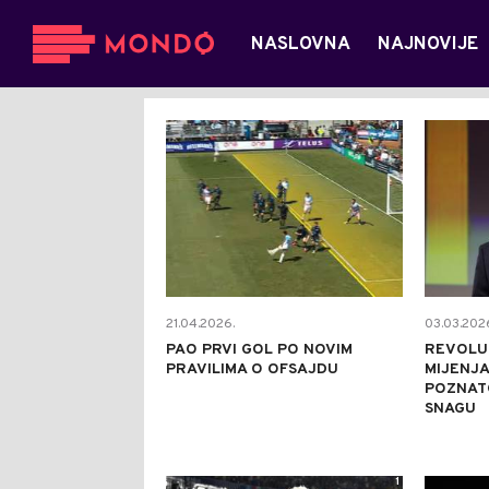
NASLOVNA
NAJNOVIJE
1
21.04.2026.
03.03.202
PAO PRVI GOL PO NOVIM
REVOLUC
PRAVILIMA O OFSAJDU
MIJENJA
POZNAT
SNAGU
1