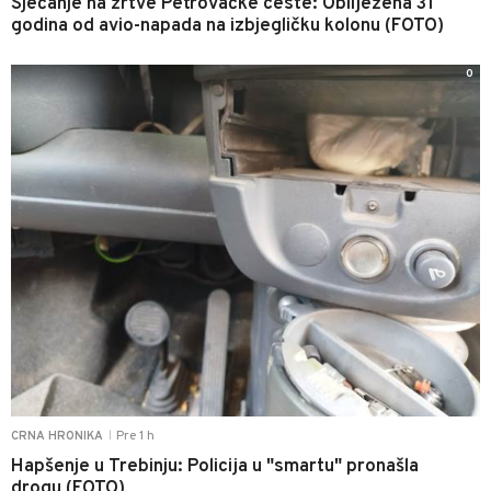
Sjećanje na žrtve Petrovačke ceste: Obilježena 31
godina od avio-napada na izbjegličku kolonu (FOTO)
0
Pre 1 h
CRNA HRONIKA
|
Hapšenje u Trebinju: Policija u "smartu" pronašla
drogu (FOTO)