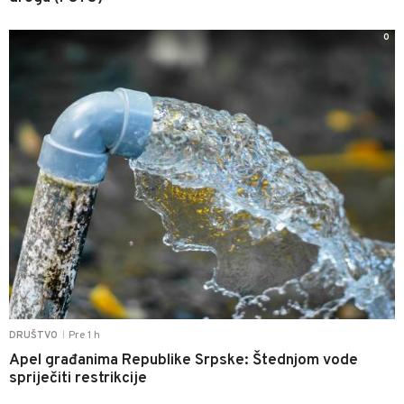
0
Pre 1 h
DRUŠTVO
|
Apel građanima Republike Srpske: Štednjom vode
spriječiti restrikcije