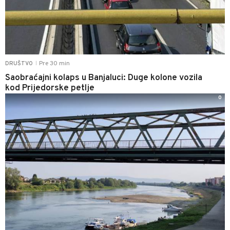
Pre 30 min
DRUŠTVO
|
Saobraćajni kolaps u Banjaluci: Duge kolone vozila
kod Prijedorske petlje
0