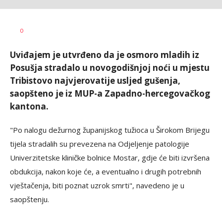
Željko
AUTOR
0
Svitlica
Uviđajem je utvrđeno da je osmoro mladih iz
Posušja stradalo u novogodišnjoj noći u mjestu
Tribistovo najvjerovatije usljed gušenja,
saopšteno je iz MUP-a Zapadno-hercegovačkog
kantona.
"Po nalogu dežurnog županijskog tužioca u Širokom Brijegu
tijela stradalih su prevezena na Odjeljenje patologije
Univerzitetske kliničke bolnice Mostar, gdje će biti izvršena
obdukcija, nakon koje će, a eventualno i drugih potrebnih
vještačenja, biti poznat uzrok smrti", navedeno je u
saopštenju.