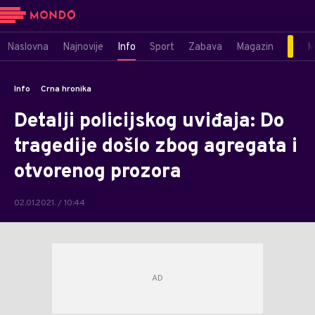
Naslovna
Najnovije
Info
Sport
Zabava
Magazin
M
Info
Crna hronika
Detalji policijskog uviđaja: Do
tragedije došlo zbog agregata i
otvorenog prozora
02.01.2021. / 10:44