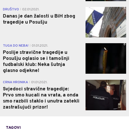
0
DRUŠTVO
02.01.2021.
|
Danas je dan žalosti u BiH zbog
tragedije u Posušju
0
TUGA DO NEBA!
01.01.2021.
|
Poslije stravične tragedije u
Posušju oglasio se i tamošnji
fudbalski klub: Neka šutnja
glasno odjekne!
0
CRNA HRONIKA
01.01.2021.
|
Svjedoci stravične tragedije:
Prvo smo kucali na vrata, a onda
smo razbili staklo i unutra zatekli
zastrašujući prizor!
TAGOVI