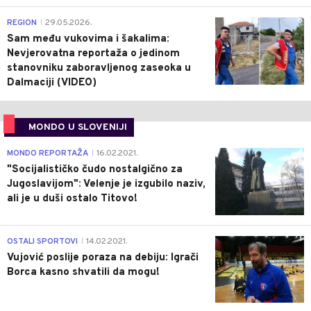
0
REGION
29.05.2026.
|
Sam među vukovima i šakalima:
Nevjerovatna reportaža o jedinom
stanovniku zaboravljenog zaseoka u
Dalmaciji (VIDEO)
MONDO U SLOVENIJI
4
MONDO REPORTAŽA
16.02.2021.
|
"Socijalističko čudo nostalgično za
Jugoslavijom": Velenje je izgubilo naziv,
ali je u duši ostalo Titovo!
1
OSTALI SPORTOVI
14.02.2021.
|
Vujović poslije poraza na debiju: Igrači
Borca kasno shvatili da mogu!