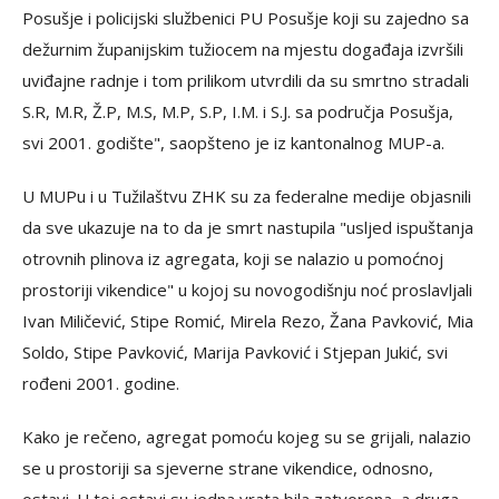
Posušje i policijski službenici PU Posušje koji su zajedno sa
dežurnim županijskim tužiocem na mjestu događaja izvršili
uviđajne radnje i tom prilikom utvrdili da su smrtno stradali
S.R, M.R, Ž.P, M.S, M.P, S.P, I.M. i S.J. sa područja Posušja,
svi 2001. godište", saopšteno je iz kantonalnog MUP-a.
U MUPu i u Tužilaštvu ZHK su za federalne medije objasnili
da sve ukazuje na to da je smrt nastupila "usljed ispuštanja
otrovnih plinova iz agregata, koji se nalazio u pomoćnoj
prostoriji vikendice" u kojoj su novogodišnju noć proslavljali
Ivan Miličević, Stipe Romić, Mirela Rezo, Žana Pavković, Mia
Soldo, Stipe Pavković, Marija Pavković i Stjepan Jukić, svi
rođeni 2001. godine.
Kako je rečeno, agregat pomoću kojeg su se grijali, nalazio
se u prostoriji sa sjeverne strane vikendice, odnosno,