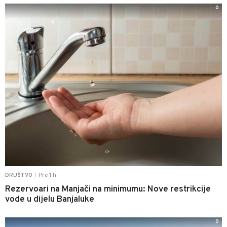
0
Pre 1 h
DRUŠTVO
|
Rezervoari na Manjači na minimumu: Nove restrikcije
vode u dijelu Banjaluke
0