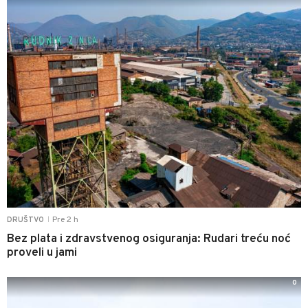
Pre 2 h
DRUŠTVO
|
Bez plata i zdravstvenog osiguranja: Rudari treću noć
proveli u jami
0