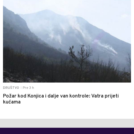
Pre 3 h
DRUŠTVO
|
Požar kod Konjica i dalje van kontrole: Vatra prijeti
kućama