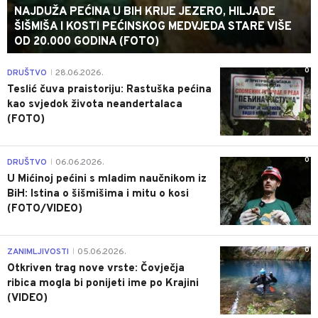
NAJDUŽA PEĆINA U BIH KRIJE JEZERO, HILJADE
ŠIŠMIŠA I KOSTI PEĆINSKOG MEDVJEDA STARE VIŠE
OD 20.000 GODINA (FOTO)
0
DRUŠTVO
28.06.2026.
|
Teslić čuva praistoriju: Rastuška pećina
kao svjedok života neandertalaca
(FOTO)
0
DRUŠTVO
06.06.2026.
|
U Mićinoj pećini s mladim naučnikom iz
BiH: Istina o šišmišima i mitu o kosi
(FOTO/VIDEO)
0
ZANIMLJIVOSTI
05.06.2026.
|
Otkriven trag nove vrste: Čovječja
ribica mogla bi ponijeti ime po Krajini
(VIDEO)