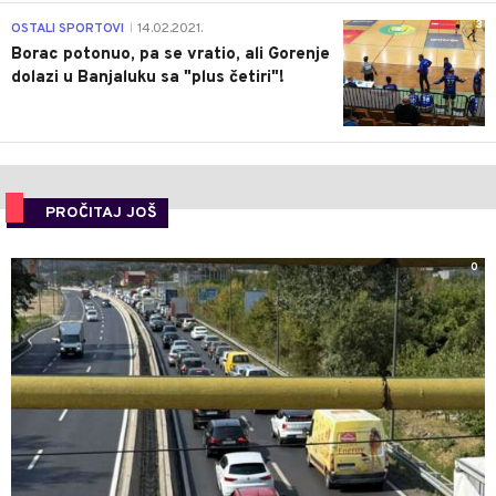
3
OSTALI SPORTOVI
14.02.2021.
|
Borac potonuo, pa se vratio, ali Gorenje
dolazi u Banjaluku sa "plus četiri"!
PROČITAJ JOŠ
0