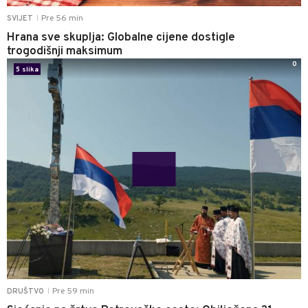
Pre 56 min
SVIJET
|
Hrana sve skuplja: Globalne cijene dostigle
trogodišnji maksimum
0
5 slika
Pre 59 min
DRUŠTVO
|