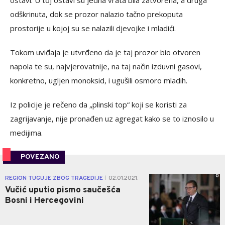
ostavi. U toj ostavi su jedna vrata bila zatvorena, a druga
odškrinuta, dok se prozor nalazio tačno prekoputa
prostorije u kojoj su se nalazili djevojke i mladići.
Tokom uviđaja je utvrđeno da je taj prozor bio otvoren
napola te su, najvjerovatnije, na taj način izduvni gasovi,
konkretno, ugljen monoksid, i ugušili osmoro mladih.
Iz policije je rečeno da „plinski top“ koji se koristi za
zagrijavanje, nije pronađen uz agregat kako se to iznosilo u
medijima.
POVEZANO
0
REGION TUGUJE ZBOG TRAGEDIJE
02.01.2021.
|
Vučić uputio pismo saučešća
Bosni i Hercegovini