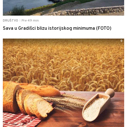
Pre 49 min
DRUŠTVO
|
Sava u Gradišci blizu istorijskog minimuma (FOTO)
0