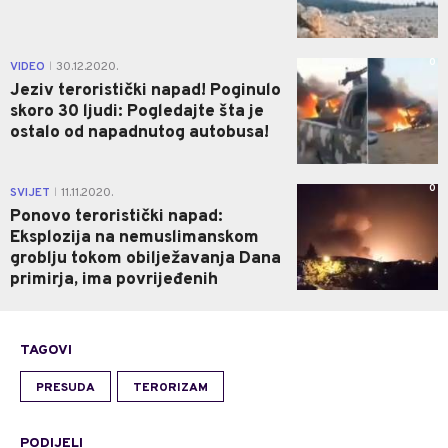
0
VIDEO
30.12.2020.
|
Jeziv teroristički napad! Poginulo
skoro 30 ljudi: Pogledajte šta je
ostalo od napadnutog autobusa!
0
SVIJET
11.11.2020.
|
Ponovo teroristički napad:
Eksplozija na nemuslimanskom
groblju tokom obilježavanja Dana
primirja, ima povrijeđenih
TAGOVI
PRESUDA
TERORIZAM
PODIJELI