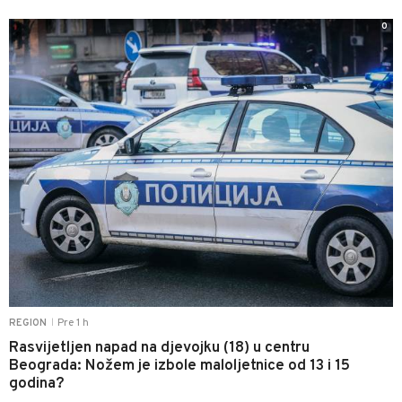
0
Pre 1 h
REGION
|
Rasvijetljen napad na djevojku (18) u centru
Beograda: Nožem je izbole maloljetnice od 13 i 15
godina?