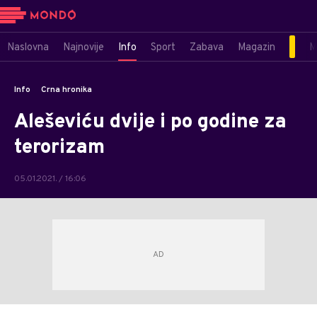
Naslovna
Najnovije
Info
Sport
Zabava
Magazin
M
Info
Crna hronika
Aleševiću dvije i po godine za
terorizam
05.01.2021. / 16:06