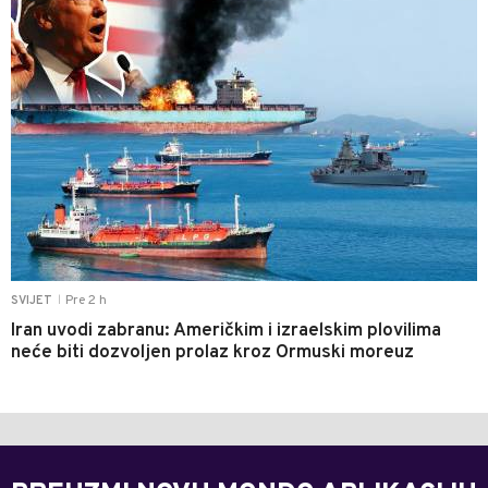
Pre 2 h
SVIJET
|
Iran uvodi zabranu: Američkim i izraelskim plovilima
neće biti dozvoljen prolaz kroz Ormuski moreuz