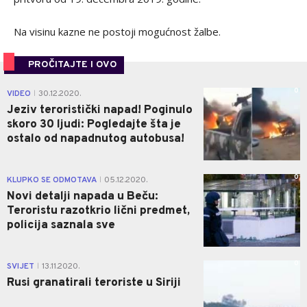
Na visinu kazne ne postoji mogućnost žalbe.
PROČITAJTE I OVO
0
VIDEO
30.12.2020.
|
Jeziv teroristički napad! Poginulo
skoro 30 ljudi: Pogledajte šta je
ostalo od napadnutog autobusa!
0
KLUPKO SE ODMOTAVA
05.12.2020.
|
Novi detalji napada u Beču:
Teroristu razotkrio lični predmet,
policija saznala sve
0
SVIJET
13.11.2020.
|
Rusi granatirali teroriste u Siriji