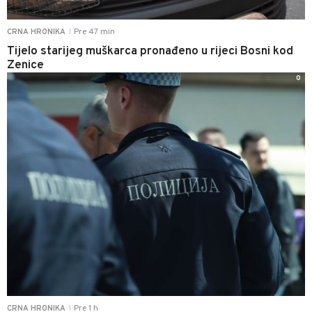
Pre 47 min
CRNA HRONIKA
|
Tijelo starijeg muškarca pronađeno u rijeci Bosni kod
Zenice
0
Pre 1 h
CRNA HRONIKA
|