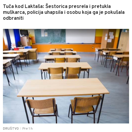
Tuča kod Laktaša: Šestorica presrela i pretukla
muškarca, policija uhapsila i osobu koja ga je pokušala
odbraniti
0
Pre 1 h
DRUŠTVO
|