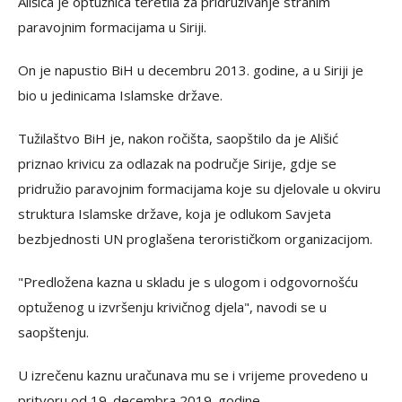
Ališića je optužnica teretila za pridruživanje stranim
paravojnim formacijama u Siriji.
On je napustio BiH u decembru 2013. godine, a u Siriji je
bio u jedinicama Islamske države.
Tužilaštvo BiH je, nakon ročišta, saopštilo da je Ališić
priznao krivicu za odlazak na područje Sirije, gdje se
pridružio paravojnim formacijama koje su djelovale u okviru
struktura Islamske države, koja je odlukom Savjeta
bezbjednosti UN proglašena terorističkom organizacijom.
"Predložena kazna u skladu je s ulogom i odgovornošću
optuženog u izvršenju krivičnog djela", navodi se u
saopštenju.
U izrečenu kaznu uračunava mu se i vrijeme provedeno u
pritvoru od 19. decembra 2019. godine.