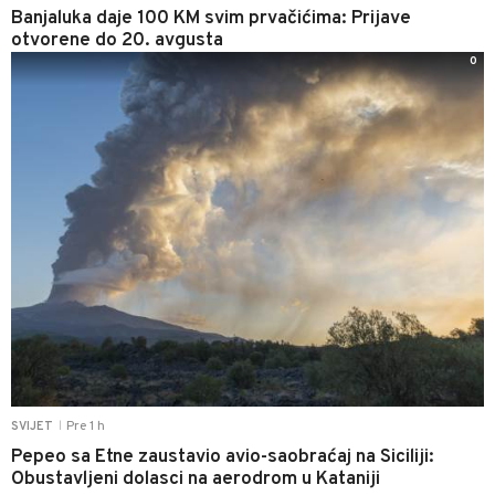
Banjaluka daje 100 KM svim prvačićima: Prijave
otvorene do 20. avgusta
0
Pre 1 h
SVIJET
|
Pepeo sa Etne zaustavio avio-saobraćaj na Siciliji:
Obustavljeni dolasci na aerodrom u Kataniji