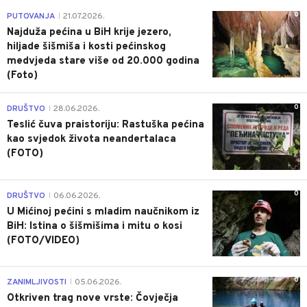
0
PUTOVANJA
21.07.2026.
|
Najduža pećina u BiH krije jezero,
hiljade šišmiša i kosti pećinskog
medvjeda stare više od 20.000 godina
(Foto)
0
DRUŠTVO
28.06.2026.
|
Teslić čuva praistoriju: Rastuška pećina
kao svjedok života neandertalaca
(FOTO)
0
DRUŠTVO
06.06.2026.
|
U Mićinoj pećini s mladim naučnikom iz
BiH: Istina o šišmišima i mitu o kosi
(FOTO/VIDEO)
0
ZANIMLJIVOSTI
05.06.2026.
|
Otkriven trag nove vrste: Čovječja