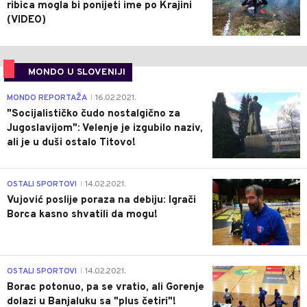
ribica mogla bi ponijeti ime po Krajini
(VIDEO)
MONDO U SLOVENIJI
4
MONDO REPORTAŽA
16.02.2021.
|
"Socijalističko čudo nostalgično za
Jugoslavijom": Velenje je izgubilo naziv,
ali je u duši ostalo Titovo!
1
OSTALI SPORTOVI
14.02.2021.
|
Vujović poslije poraza na debiju: Igrači
Borca kasno shvatili da mogu!
3
OSTALI SPORTOVI
14.02.2021.
|
Borac potonuo, pa se vratio, ali Gorenje
dolazi u Banjaluku sa "plus četiri"!