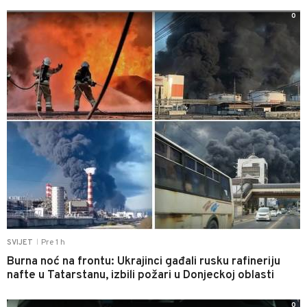
0
Pre 1 h
SVIJET
|
Burna noć na frontu: Ukrajinci gađali rusku rafineriju
nafte u Tatarstanu, izbili požari u Donjeckoj oblasti
0