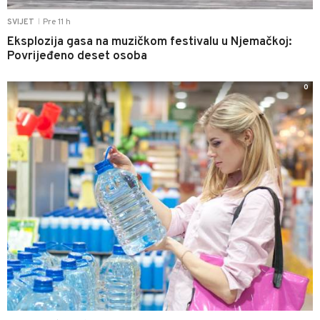
Pre 11 h
SVIJET
|
Eksplozija gasa na muzičkom festivalu u Njemačkoj:
Povrijeđeno deset osoba
0