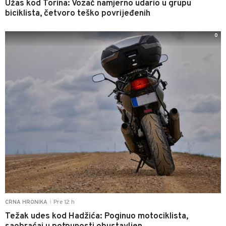
Užas kod Torina: Vozač namjerno udario u grupu
biciklista, četvoro teško povrijeđenih
0
Pre 12 h
CRNA HRONIKA
|
Težak udes kod Hadžića: Poginuo motociklista,