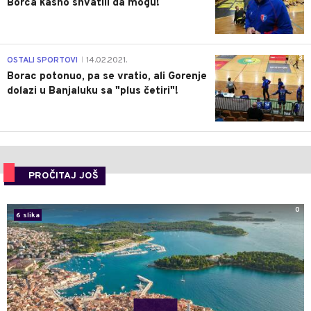
Borca kasno shvatili da mogu!
3
OSTALI SPORTOVI
14.02.2021.
|
Borac potonuo, pa se vratio, ali Gorenje
dolazi u Banjaluku sa "plus četiri"!
PROČITAJ JOŠ
0
6 slika