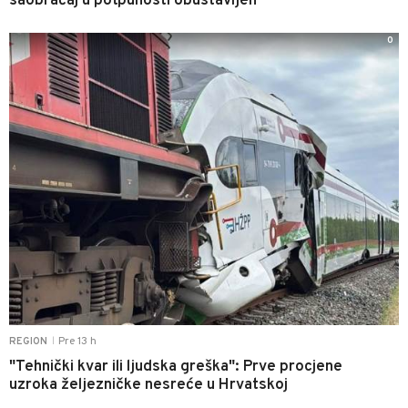
saobraćaj u potpunosti obustavljen
0
Pre 13 h
REGION
|
"Tehnički kvar ili ljudska greška": Prve procjene
uzroka željezničke nesreće u Hrvatskoj