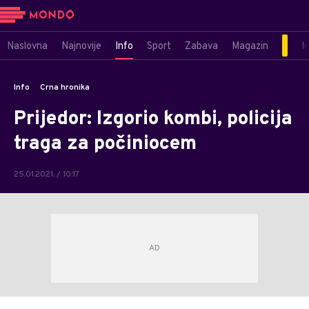
Naslovna
Najnovije
Info
Sport
Zabava
Magazin
M
Info
Crna hronika
Prijedor: Izgorio kombi, policija
traga za počiniocem
25.01.2021. / 10:17