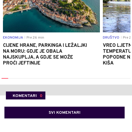
EKONOMIJA
Pre 26 min
DRUŠTVO
Pre 2
|
|
CIJENE HRANE, PARKINGA I LEŽALJKI
VREO LJETN
NA MORU: GDJE JE OBALA
TEMPERATUR
NAJSKUPLJA, A GDJE SE MOŽE
POPODNE NA
PROĆI JEFTINIJE
KIŠA
KOMENTARI
0
SVI KOMENTARI