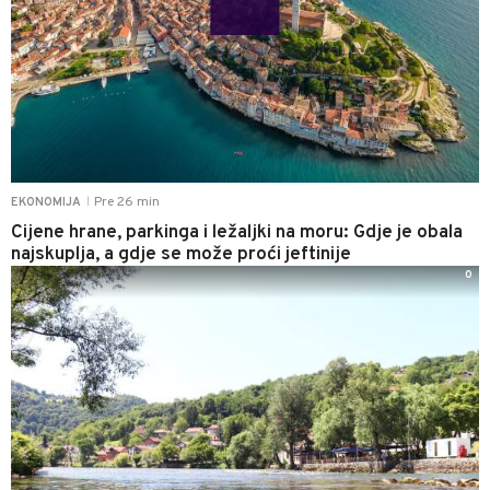
Pre 26 min
EKONOMIJA
|
Cijene hrane, parkinga i ležaljki na moru: Gdje je obala
najskuplja, a gdje se može proći jeftinije
0