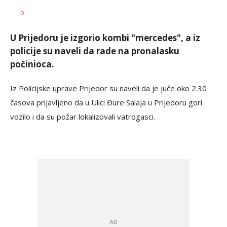
Dragana
AUTOR
0
Božić
U Prijedoru je izgorio kombi "mercedes", a iz
policije su naveli da rade na pronalasku
počinioca.
Iz Policijske uprave Prijedor su naveli da je juče oko 2.30
časova prijavljeno da u Ulici Đure Salaja u Prijedoru gori
vozilo i da su požar lokalizovali vatrogasci.