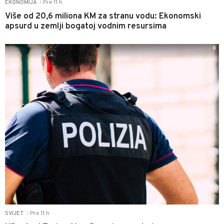
Pre 11 h
EKONOMIJA
|
Više od 20,6 miliona KM za stranu vodu: Ekonomski
apsurd u zemlji bogatoj vodnim resursima
0
Pre 11 h
SVIJET
|