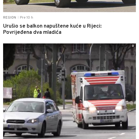
Pre 10 h
REGION
|
Urušio se balkon napuštene kuće u Rijeci:
Povrijeđena dva mladića
0