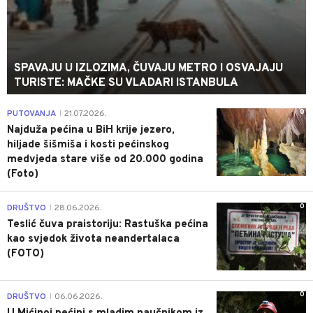
SPAVAJU U IZLOZIMA, ČUVAJU METRO I OSVAJAJU
TURISTE: MAČKE SU VLADARI ISTANBULA
0
PUTOVANJA
21.07.2026.
|
Najduža pećina u BiH krije jezero,
hiljade šišmiša i kosti pećinskog
medvjeda stare više od 20.000 godina
(Foto)
0
DRUŠTVO
28.06.2026.
|
Teslić čuva praistoriju: Rastuška pećina
kao svjedok života neandertalaca
(FOTO)
0
DRUŠTVO
06.06.2026.
|