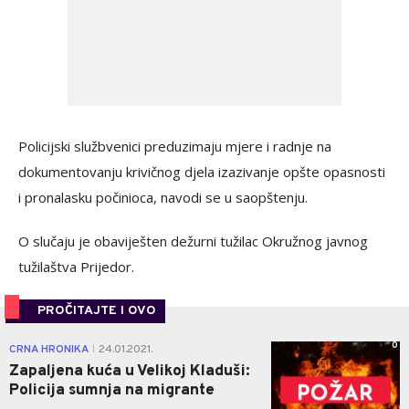
Policijski službvenici preduzimaju mjere i radnje na
dokumentovanju krivičnog djela izazivanje opšte opasnosti
i pronalasku počinioca, navodi se u saopštenju.
O slučaju je obaviješten dežurni tužilac Okružnog javnog
tužilaštva Prijedor.
PROČITAJTE I OVO
0
CRNA HRONIKA
24.01.2021.
|
Zapaljena kuća u Velikoj Kladuši:
Policija sumnja na migrante