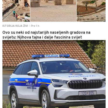
Pre 1 h
ISTORIJA KOJA ŽIVI
|
Ovo su neki od najstarijih naseljenih gradova na
svijetu: Njihova tajna i dalje fascinira svijet
0