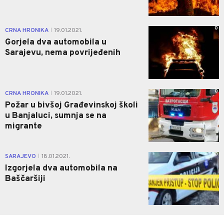
0
CRNA HRONIKA
19.01.2021.
|
Gorjela dva automobila u
Sarajevu, nema povrijeđenih
0
CRNA HRONIKA
19.01.2021.
|
Požar u bivšoj Građevinskoj školi
u Banjaluci, sumnja se na
migrante
0
SARAJEVO
18.01.2021.
|
Izgorjela dva automobila na
Baščaršiji