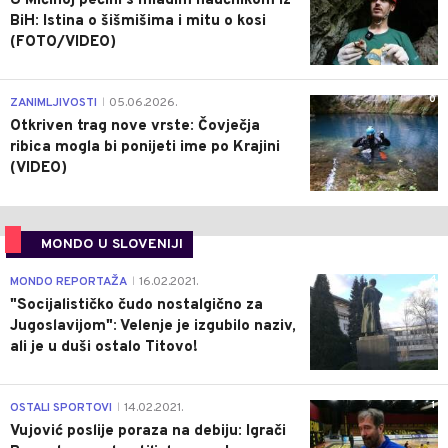
U Mićinoj pećini s mladim naučnikom iz
BiH: Istina o šišmišima i mitu o kosi
(FOTO/VIDEO)
0
ZANIMLJIVOSTI
05.06.2026.
|
Otkriven trag nove vrste: Čovječja
ribica mogla bi ponijeti ime po Krajini
(VIDEO)
MONDO U SLOVENIJI
4
MONDO REPORTAŽA
16.02.2021.
|
"Socijalističko čudo nostalgično za
Jugoslavijom": Velenje je izgubilo naziv,
ali je u duši ostalo Titovo!
1
OSTALI SPORTOVI
14.02.2021.
|
Vujović poslije poraza na debiju: Igrači