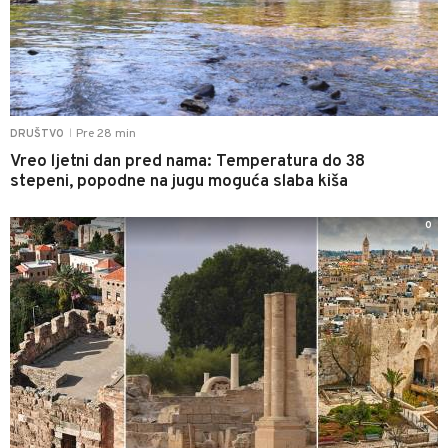
Pre 28 min
DRUŠTVO
|
Vreo ljetni dan pred nama: Temperatura do 38
stepeni, popodne na jugu moguća slaba kiša
0