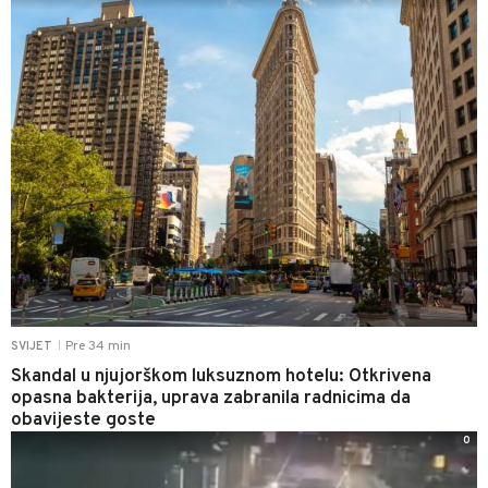
Pre 34 min
SVIJET
|
Skandal u njujorškom luksuznom hotelu: Otkrivena
opasna bakterija, uprava zabranila radnicima da
obavijeste goste
0