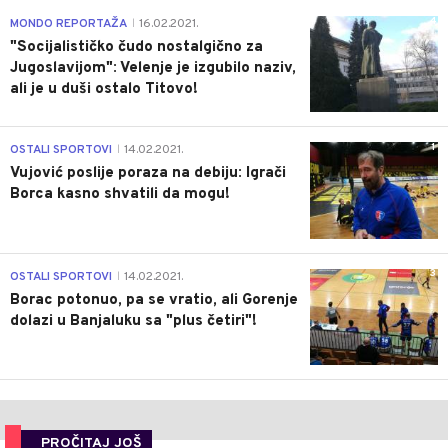
4
MONDO REPORTAŽA
16.02.2021.
|
"Socijalističko čudo nostalgično za
Jugoslavijom": Velenje je izgubilo naziv,
ali je u duši ostalo Titovo!
1
OSTALI SPORTOVI
14.02.2021.
|
Vujović poslije poraza na debiju: Igrači
Borca kasno shvatili da mogu!
3
OSTALI SPORTOVI
14.02.2021.
|
Borac potonuo, pa se vratio, ali Gorenje
dolazi u Banjaluku sa "plus četiri"!
PROČITAJ JOŠ