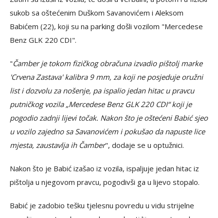
sukob sa oštećenim Duškom Savanovićem i Aleksom
Babićem (22), koji su na parking došli vozilom "Mercedese
Benz GLK 220 CDI".
"
Čamber je tokom fizičkog obračuna izvadio pištolj marke
'Crvena Zastava' kalibra 9 mm, za koji ne posjeduje oružni
list i dozvolu za nošenje, pa ispalio jedan hitac u pravcu
putničkog vozila „Mercedese Benz GLK 220 CDI“ koji je
pogodio zadnji lijevi točak. Nakon što je oštećeni Babić sjeo
u vozilo zajedno sa Savanovićem i pokušao da napuste lice
mjesta, zaustavlja ih Čamber
", dodaje se u optužnici.
Nakon što je Babić izašao iz vozila, ispaljuje jedan hitac iz
pištolja u njegovom pravcu, pogodivši ga u lijevo stopalo.
Babić je zadobio tešku tjelesnu povredu u vidu strijelne