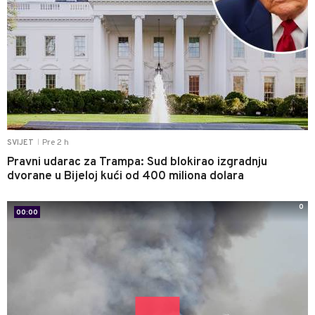
Pre 2 h
SVIJET
|
Pravni udarac za Trampa: Sud blokirao izgradnju
dvorane u Bijeloj kući od 400 miliona dolara
0
00:00