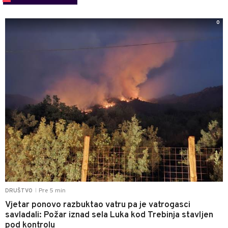
0
Pre 5 min
DRUŠTVO
|
Vjetar ponovo razbuktao vatru pa je vatrogasci
savladali: Požar iznad sela Luka kod Trebinja stavljen
pod kontrolu