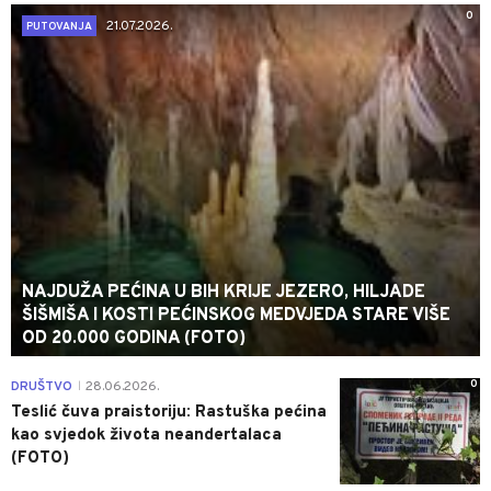
0
21.07.2026.
PUTOVANJA
NAJDUŽA PEĆINA U BIH KRIJE JEZERO, HILJADE
ŠIŠMIŠA I KOSTI PEĆINSKOG MEDVJEDA STARE VIŠE
OD 20.000 GODINA (FOTO)
0
DRUŠTVO
28.06.2026.
|
Teslić čuva praistoriju: Rastuška pećina
kao svjedok života neandertalaca
(FOTO)