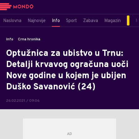
Naslovna
Najnovije
Info
Sport
Zabava
Magazin
M
Info
Crna hronika
Optužnica za ubistvo u Trnu:
Detalji krvavog ogračuna uoči
Nove godine u kojem je ubijen
Duško Savanović (24)
26.02.2021. / 09:06