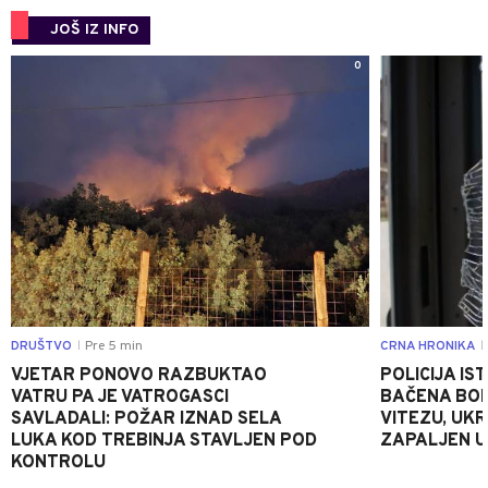
JOŠ IZ INFO
0
DRUŠTVO
Pre 5 min
CRNA HRONIKA
|
|
VJETAR PONOVO RAZBUKTAO
POLICIJA I
VATRU PA JE VATROGASCI
BAČENA BOM
SAVLADALI: POŽAR IZNAD SELA
VITEZU, UKR
LUKA KOD TREBINJA STAVLJEN POD
ZAPALJEN U
KONTROLU