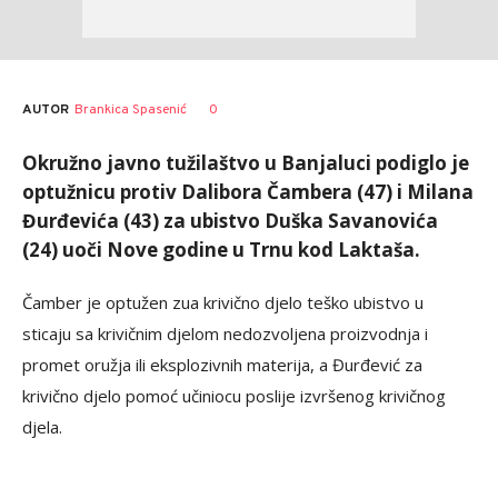
AUTOR
Brankica Spasenić
0
Okružno javno tužilaštvo u Banjaluci podiglo je
optužnicu protiv Dalibora Čambera (47) i Milana
Đurđevića (43) za ubistvo Duška Savanovića
(24) uoči Nove godine u Trnu kod Laktaša.
Čamber je optužen zua krivično djelo teško ubistvo u
sticaju sa krivičnim djelom nedozvoljena proizvodnja i
promet oružja ili eksplozivnih materija, a Đurđević za
krivično djelo pomoć učiniocu poslije izvršenog krivičnog
djela.