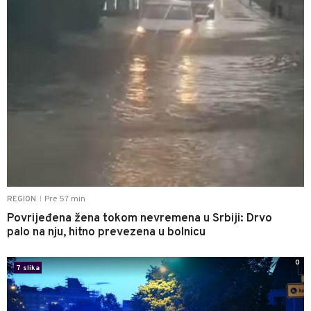
Pre 57 min
REGION
|
Povrijeđena žena tokom nevremena u Srbiji: Drvo
palo na nju, hitno prevezena u bolnicu
0
7 slika