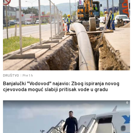
Pre 1 h
DRUŠTVO
|
Banjalučki "Vodovod" najavio: Zbog ispiranja novog
cjevovoda moguć slabiji pritisak vode u gradu
0