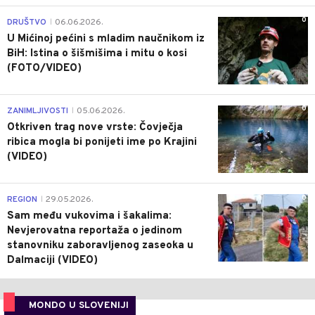
0
DRUŠTVO
06.06.2026.
|
U Mićinoj pećini s mladim naučnikom iz
BiH: Istina o šišmišima i mitu o kosi
(FOTO/VIDEO)
0
ZANIMLJIVOSTI
05.06.2026.
|
Otkriven trag nove vrste: Čovječja
ribica mogla bi ponijeti ime po Krajini
(VIDEO)
0
REGION
29.05.2026.
|
Sam među vukovima i šakalima:
Nevjerovatna reportaža o jedinom
stanovniku zaboravljenog zaseoka u
Dalmaciji (VIDEO)
MONDO U SLOVENIJI