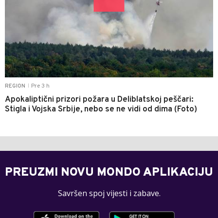
Pre 3 h
REGION
|
Apokaliptični prizori požara u Deliblatskoj peščari:
Stigla i Vojska Srbije, nebo se ne vidi od dima (Foto)
PREUZMI NOVU MONDO APLIKACIJU
Savršen spoj vijesti i zabave.