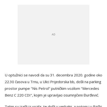
U optužnici se navodi da su 31. decembra 2020. godine oko
22.30 časova u Trnu, u Ulici Prijedorska bb, došli na parking
prostor pumpe "Nis Petrol" putničkim vozilom "Mercedes
Benz C 220 CDI", kojim je upravljao osumnjičeni Đurđević.
Zatim su izašli iz vozila, te došli u verbalni, a potom i u fizički