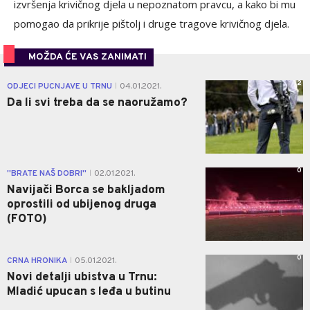
izvršenja krivičnog djela u nepoznatom pravcu, a kako bi mu
pomogao da prikrije pištolj i druge tragove krivičnog djela.
MOŽDA ĆE VAS ZANIMATI
2
ODJECI PUCNJAVE U TRNU
04.01.2021.
|
Da li svi treba da se naoružamo?
0
''BRATE NAŠ DOBRI''
02.01.2021.
|
Navijači Borca se bakljadom
oprostili od ubijenog druga
(FOTO)
0
CRNA HRONIKA
05.01.2021.
|
Novi detalji ubistva u Trnu:
Mladić upucan s leđa u butinu