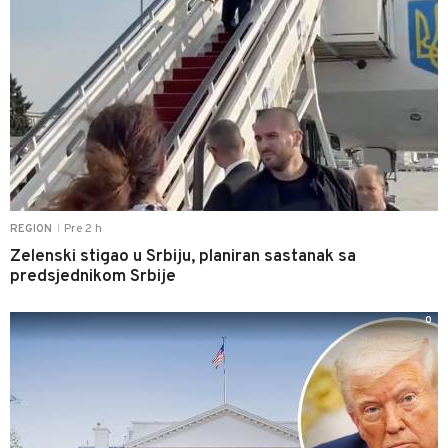
Pre 2 h
REGION
|
Zelenski stigao u Srbiju, planiran sastanak sa
predsjednikom Srbije
0