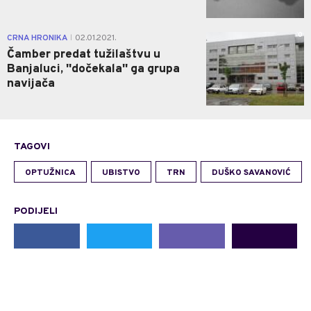
0
CRNA HRONIKA
02.01.2021.
|
Čamber predat tužilaštvu u
Banjaluci, ''dočekala'' ga grupa
navijača
TAGOVI
OPTUŽNICA
UBISTVO
TRN
DUŠKO SAVANOVIĆ
PODIJELI