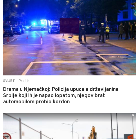
Pre 1 h
SVIJET
|
Drama u Njemačkoj: Policija upucala državljanina
Srbije koji ih je napao lopatom, njegov brat
automobilom probio kordon
0