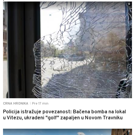
0
Pre 17 min
CRNA HRONIKA
|
Policija istražuje povezanost: Bačena bomba na lokal
u Vitezu, ukradeni "golf" zapaljen u Novom Travniku
0