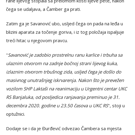
rane lijevog stopala sa prelomom kosti lijeve pete, nakon
čega se udaljava, a Čamber ga prati.
Zatim ga je Savanović ubo, usljed čega on pada na leđa u
blizini aparata za točenje goriva, i iz tog položaja ispaljuje
treći hitac u njegovom pravcu.
"
Savanović je zadobio prostrelnu ranu karlice i trbuha sa
ulaznim otvorom na zadnje bočnoj strani lijevog kuka,
izlaznim otvorom trbušnog zida, usljed čega je došlo do
masivnog unutrašnjeg iskrvarenja. Nakon što je prevežen
vozilom SHP Laktaši na reanimaciju u Urgentni centar UKC
RS Banjaluka, od posljedica ranjavanja preminuo je 31.
decembra 2020. godine u 23.50 časova u UKC RS
", stoji u
optužnici.
Dodaje se i da je Đurđević odvezao Čambera sa mjesta