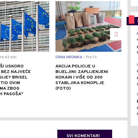
0
0
re 43 min
CRNA HRONIKA
Pre 1 h
DRU
|
ŠI USKORO
AKCIJA POLICIJE U
SUŠ
 BEZ NAJVEĆE
BIJELJINI: ZAPLIJENJENI
UŠĆ
GIJE? BRISEL
KOKAIN I VIŠE OD 200
NEM
TIO OVIM
STABLJIKA KONOPLJE
(VI
MA ZBOG
(FOTO)
IH PASOŠA"
SVI KOMENTARI