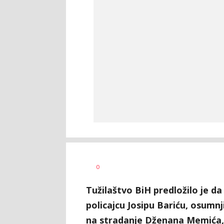
Siniša
AUTOR
0
Stanić
Tužilaštvo BiH predložilo je d
policajcu Josipu Bariću, osumn
na stradanje Dženana Memića, 