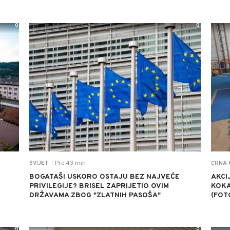
0
0
Pre 43 min
SVIJET
CRNA 
|
BOGATAŠI USKORO OSTAJU BEZ NAJVEĆE
AKCIJ
PRIVILEGIJE? BRISEL ZAPRIJETIO OVIM
KOKA
DRŽAVAMA ZBOG "ZLATNIH PASOŠA"
(FOT
0
0