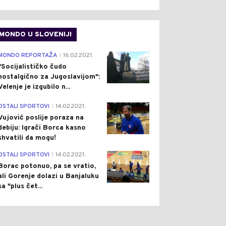
0
0
MONDO U SLOVENIJI
4
MONDO REPORTAŽA
16.02.2021.
|
"Socijalističko čudo
nostalgično za Jugoslavijom":
Velenje je izgubilo n...
ŠTVO
Pre 1 h
DRUŠTVO
Pre 2 h
|
|
1
OSTALI SPORTOVI
14.02.2021.
A UZELA DANAK: NA
NESVAKIDAŠNJA SCENA U
|
U TURJANICE U VRBAS
GRADIŠCI: PRIJEDORČANIN
Vujović poslije poraza na
A NI KAPI VODE
ZABORAVIO SUPRUGU NA
debiju: Igrači Borca kasno
DEO)
GRANICI, SHVATIO TEK
shvatili da mogu!
KILOMETRIMA KASNIJE
3
OSTALI SPORTOVI
14.02.2021.
|
Borac potonuo, pa se vratio,
ali Gorenje dolazi u Banjaluku
sa "plus čet...