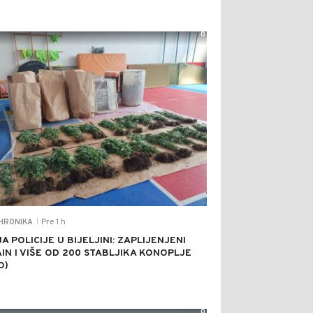
0
Pre 1 h
HRONIKA
|
A POLICIJE U BIJELJINI: ZAPLIJENJENI
IN I VIŠE OD 200 STABLJIKA KONOPLJE
O)
0