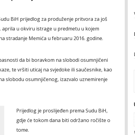
Sudu BiH prijedlog za produženje pritvora za još
2. aprila u okviru istrage u predmetu u kojem
 na stradanje Memića u februaru 2016. godine.
pasnosti da bi boravkom na slobodi osumnjičeni
ze, te vršiti uticaj na svjedoke ili saučesnike, kao
e na slobodu osumnjičenog, izazvalo uznemirenje
Prijedlog je proslijeđen prema Sudu BiH,
gdje će tokom dana biti održano ročište o
tome.