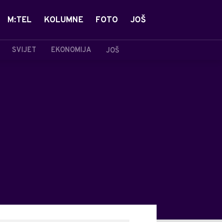
M:TEL
KOLUMNE
FOTO
JOŠ
SVIJET
EKONOMIJA
JOŠ