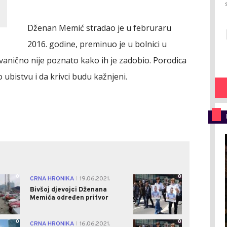
Dženan Memić stradao je u februraru
2016. godine, preminuo je u bolnici u
zvanično nije poznato kako ih je zadobio. Porodica
o ubistvu i da krivci budu kažnjeni.
0
0
CRNA HRONIKA
19.06.2021.
|
Bivšoj djevojci Dženana
Memića određen pritvor
0
0
CRNA HRONIKA
16.06.2021.
|