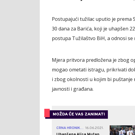
Postupajući tužilac uputio je prema 
30 dana za Barića, koji je uhapšen 2
postupa Tužilaštvo BiH, a odnosi se
Mjera pritvora predložena je zbog o
mogao ometati istragu, prikrivati doka
i zbog okolnosti u kojim bi puštanj
javnosti i građana.
MOŽDA ĆE VAS ZANIMATI
0
CRNA HRONIKA
16.06.2021.
|
Uhapšena Alisa Mutap,