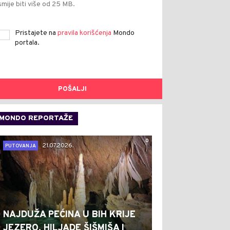
smije biti više od 25 MB.
Pristajete na
pravila korišćenja
Mondo
portala.
POŠALJI
MONDO REPORTAŽE
0
21.07.2026.
PUTOVANJA
NAJDUŽA PEĆINA U BIH KRIJE
JEZERO, HILJADE ŠIŠMIŠA I