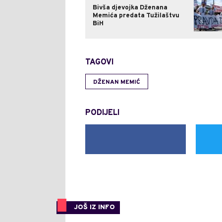
Bivša djevojka Dženana
Memića predata Tužilaštvu
BiH
TAGOVI
DŽENAN MEMIĆ
PODIJELI
JOŠ IZ INFO