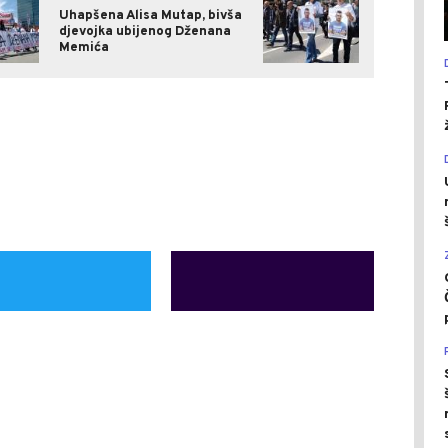
Uhapšena Alisa Mutap, bivša
djevojka ubijenog Dženana
Memića