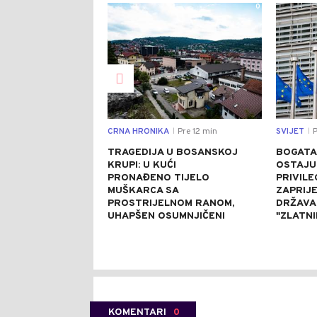
0
CRNA HRONIKA
Pre 12 min
SVIJET
P
|
|
TRAGEDIJA U BOSANSKOJ
BOGATA
KRUPI: U KUĆI
OSTAJU
PRONAĐENO TIJELO
PRIVILE
MUŠKARCA SA
ZAPRIJE
PROSTRIJELNOM RANOM,
DRŽAVA
UHAPŠEN OSUMNJIČENI
"ZLATN
KOMENTARI
0