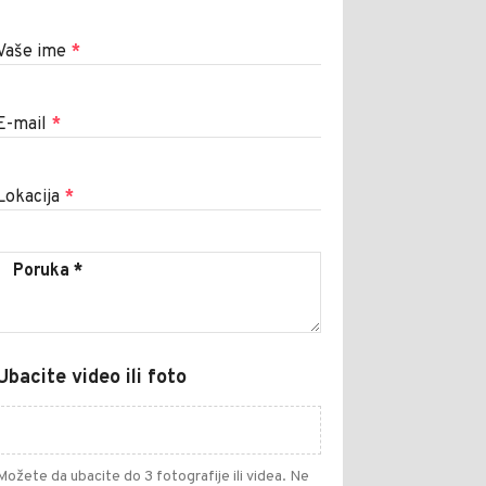
Vaše ime
*
E-mail
*
Lokacija
*
Ubacite video ili foto
Možete da ubacite do 3 fotografije ili videa. Ne