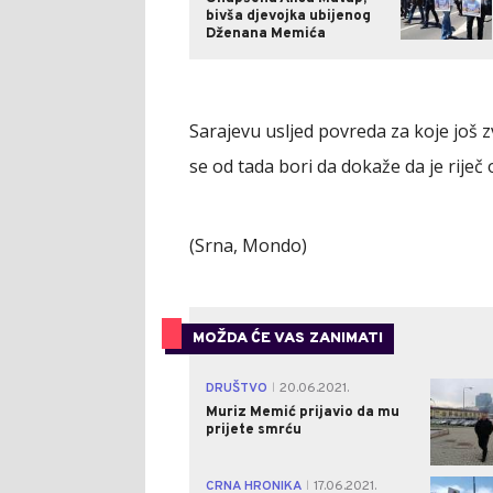
bivša djevojka ubijenog
Dženana Memića
Sarajevu usljed povreda za koje još 
se od tada bori da dokaže da je riječ 
(Srna, Mondo)
MOŽDA ĆE VAS ZANIMATI
DRUŠTVO
20.06.2021.
|
Muriz Memić prijavio da mu
prijete smrću
CRNA HRONIKA
17.06.2021.
|