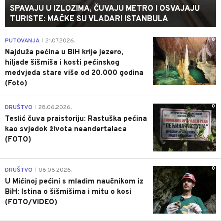
SPAVAJU U IZLOZIMA, ČUVAJU METRO I OSVAJAJU
TURISTE: MAČKE SU VLADARI ISTANBULA
0
PUTOVANJA
21.07.2026.
|
Najduža pećina u BiH krije jezero,
hiljade šišmiša i kosti pećinskog
medvjeda stare više od 20.000 godina
(Foto)
0
DRUŠTVO
28.06.2026.
|
Teslić čuva praistoriju: Rastuška pećina
kao svjedok života neandertalaca
(FOTO)
0
DRUŠTVO
06.06.2026.
|
U Mićinoj pećini s mladim naučnikom iz
BiH: Istina o šišmišima i mitu o kosi
(FOTO/VIDEO)