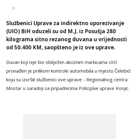
Dragana
AUTOR
0
Božić
Službenici Uprave za indirektno oporezivanje
(UIO) BiH oduzeli su od M.J. iz Posušja 280
kilograma sitno rezanog duvana u vrijednosti
od 50.400 KM, saopšteno je iz ove uprave.
Duvan koji nije bio obilježen akciznim markicama UIO
pronađen je prilikom kontrole automobila u mjestu Čelebići
koju su izvršili službenici ove uprave - Regionalnog centra
Mostar u saradnji sa pripadnicima Policijske uprave Konjic.