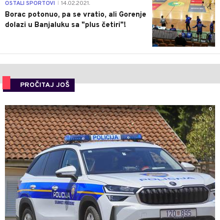
3
OSTALI SPORTOVI
14.02.2021.
|
Borac potonuo, pa se vratio, ali Gorenje
dolazi u Banjaluku sa "plus četiri"!
PROČITAJ JOŠ
0