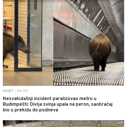
Pre 3 h
SVIJET
|
Nesvakidašnji incident paralizovao metro u
Budimpešti: Divlja svinja upala na peron, saobraćaj
bio u prekidu do podneva
0