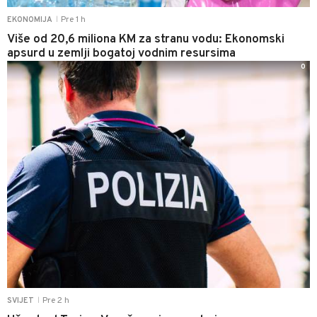
Pre 1 h
EKONOMIJA
|
Više od 20,6 miliona KM za stranu vodu: Ekonomski
apsurd u zemlji bogatoj vodnim resursima
0
Pre 2 h
SVIJET
|