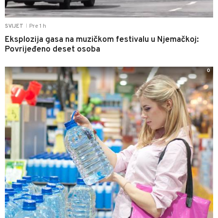
Pre 1 h
SVIJET
|
Eksplozija gasa na muzičkom festivalu u Njemačkoj:
Povrijeđeno deset osoba
0