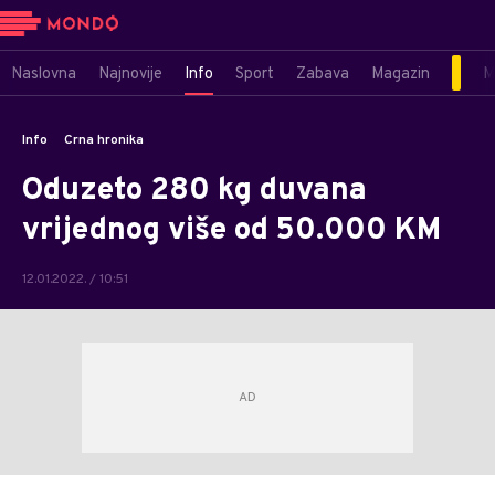
Naslovna
Najnovije
Info
Sport
Zabava
Magazin
M
Info
Crna hronika
Oduzeto 280 kg duvana
vrijednog više od 50.000 KM
12.01.2022. / 10:51