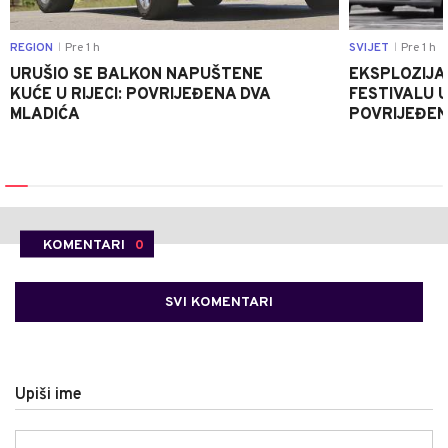
REGION
Pre 1 h
SVIJET
Pre 1 h
|
|
URUŠIO SE BALKON NAPUŠTENE
EKSPLOZIJA
KUĆE U RIJECI: POVRIJEĐENA DVA
FESTIVALU 
MLADIĆA
POVRIJEĐEN
KOMENTARI
0
SVI KOMENTARI
Upiši ime