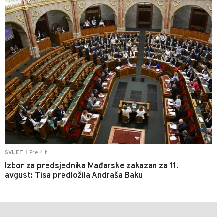
Pre 4 h
SVIJET
|
Izbor za predsjednika Mađarske zakazan za 11.
avgust: Tisa predložila Andraša Baku