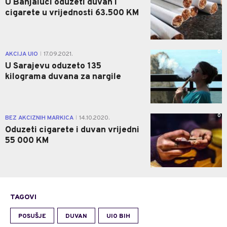
U Banjaluci oduzeti duvan i
cigarete u vrijednosti 63.500 KM
0
AKCIJA UIO
17.09.2021.
|
U Sarajevu oduzeto 135
kilograma duvana za nargile
0
BEZ AKCIZNIH MARKICA
14.10.2020.
|
Oduzeti cigarete i duvan vrijedni
55 000 KM
TAGOVI
POSUŠJE
DUVAN
UIO BIH