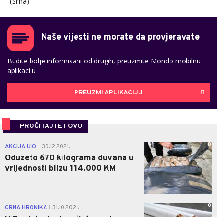
(Srna)
Naše vijesti ne morate da provjeravate
Budite bolje informisani od drugih, preuzmite Mondo mobilnu
aplikaciju
PREUZMI APLIKACIJU
PROČITAJTE I OVO
0
AKCIJA UIO
30.12.2021.
|
Oduzeto 670 kilograma duvana u
vrijednosti blizu 114.000 KM
0
CRNA HRONIKA
31.10.2021.
|