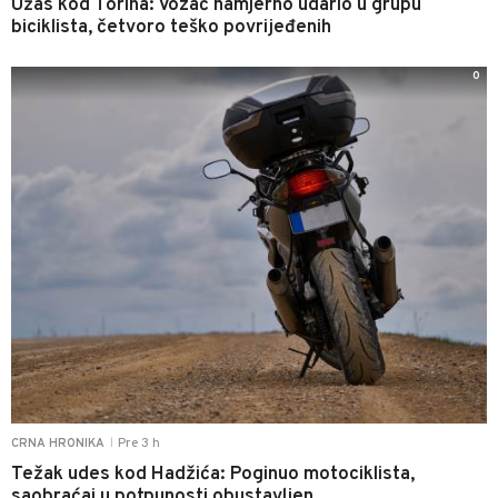
Užas kod Torina: Vozač namjerno udario u grupu
biciklista, četvoro teško povrijeđenih
0
Pre 3 h
CRNA HRONIKA
|
Težak udes kod Hadžića: Poginuo motociklista,
saobraćaj u potpunosti obustavljen