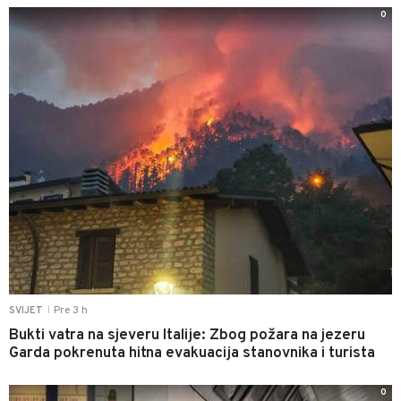
0
Pre 3 h
SVIJET
|
Bukti vatra na sjeveru Italije: Zbog požara na jezeru
Garda pokrenuta hitna evakuacija stanovnika i turista
0