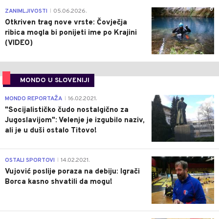
0
ZANIMLJIVOSTI
05.06.2026.
|
Otkriven trag nove vrste: Čovječja
ribica mogla bi ponijeti ime po Krajini
(VIDEO)
MONDO U SLOVENIJI
4
MONDO REPORTAŽA
16.02.2021.
|
"Socijalističko čudo nostalgično za
Jugoslavijom": Velenje je izgubilo naziv,
ali je u duši ostalo Titovo!
1
OSTALI SPORTOVI
14.02.2021.
|
Vujović poslije poraza na debiju: Igrači
Borca kasno shvatili da mogu!