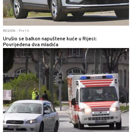
Pre 1 h
REGION
|
Urušio se balkon napuštene kuće u Rijeci:
Povrijeđena dva mladića
0