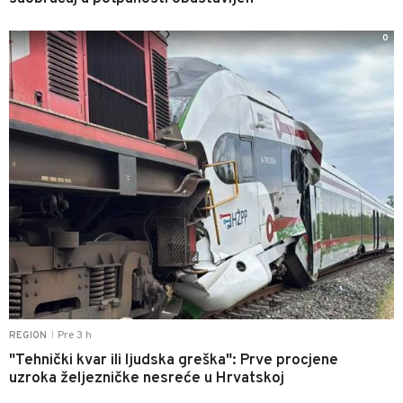
0
Pre 3 h
REGION
|
"Tehnički kvar ili ljudska greška": Prve procjene
uzroka željezničke nesreće u Hrvatskoj