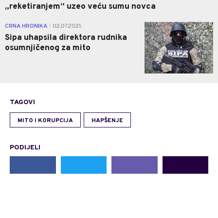
„reketiranjem“ uzeo veću sumu novca
0
CRNA HRONIKA
02.07.2021.
|
Sipa uhapsila direktora rudnika
osumnjičenog za mito
TAGOVI
MITO I KORUPCIJA
HAPŠENJE
PODIJELI