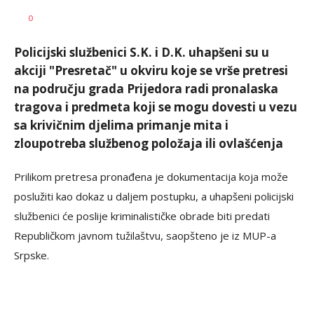
Dušan
AUTOR
0
Volaš
Policijski službenici S.K. i D.K. uhapšeni su u
akciji "Presretač" u okviru koje se vrše pretresi
na području grada Prijedora radi pronalaska
tragova i predmeta koji se mogu dovesti u vezu
sa krivičnim djelima primanje mita i
zloupotreba službenog položaja ili ovlašćenja
Prilikom pretresa pronađena je dokumentacija koja može
poslužiti kao dokaz u daljem postupku, a uhapšeni policijski
službenici će poslije kriminalističke obrade biti predati
Republičkom javnom tužilaštvu, saopšteno je iz MUP-a
Srpske.