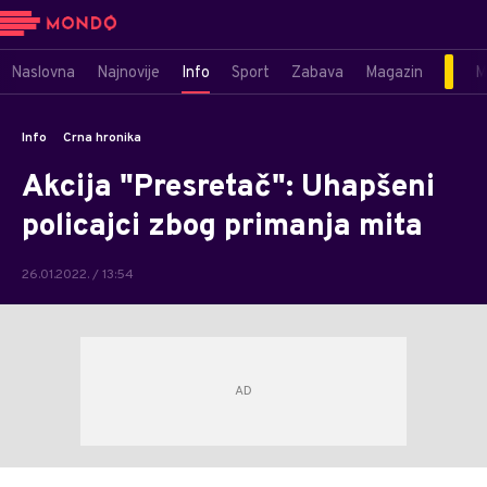
Naslovna
Najnovije
Info
Sport
Zabava
Magazin
M
Info
Crna hronika
Akcija "Presretač": Uhapšeni
policajci zbog primanja mita
26.01.2022. / 13:54