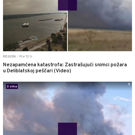
Pre 10 h
REGION
|
Nezapamćena katastrofa: Zastrašujući snimci požara
u Deliblatskoj peščari (Video)
0
3 slika