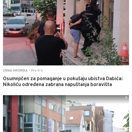
Pre 9 h
CRNA HRONIKA
|
Osumnjičen za pomaganje u pokušaju ubistva Dabića:
Nikoliću određena zabrana napuštanja boravišta
0