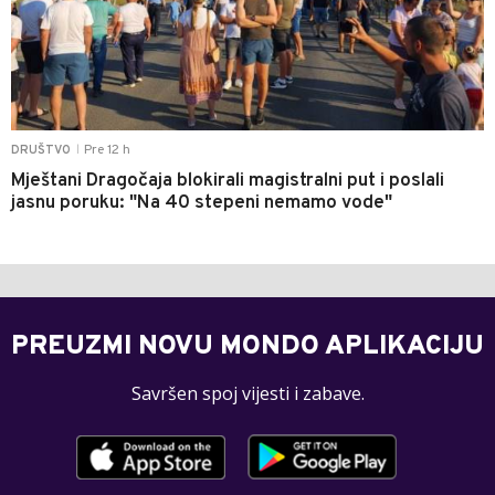
Pre 12 h
DRUŠTVO
|
Mještani Dragočaja blokirali magistralni put i poslali
jasnu poruku: "Na 40 stepeni nemamo vode"
PREUZMI NOVU MONDO APLIKACIJU
Savršen spoj vijesti i zabave.