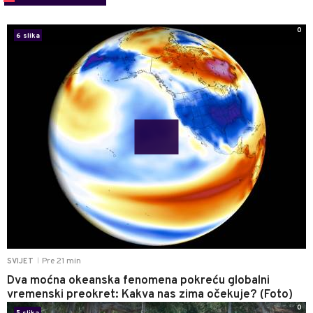
0
6 slika
Pre 21 min
SVIJET
|
Dva moćna okeanska fenomena pokreću globalni
vremenski preokret: Kakva nas zima očekuje? (Foto)
0