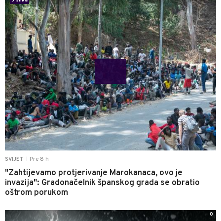
5 slika
Pre 8 h
SVIJET
|
"Zahtijevamo protjerivanje Marokanaca, ovo je
invazija": Gradonačelnik španskog grada se obratio
oštrom porukom
0