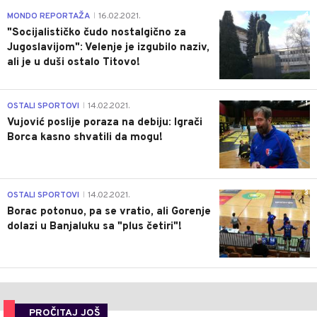
4
MONDO REPORTAŽA
16.02.2021.
|
"Socijalističko čudo nostalgično za
Jugoslavijom": Velenje je izgubilo naziv,
ali je u duši ostalo Titovo!
1
OSTALI SPORTOVI
14.02.2021.
|
Vujović poslije poraza na debiju: Igrači
Borca kasno shvatili da mogu!
3
OSTALI SPORTOVI
14.02.2021.
|
Borac potonuo, pa se vratio, ali Gorenje
dolazi u Banjaluku sa "plus četiri"!
PROČITAJ JOŠ