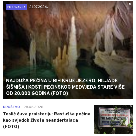
0
21.07.2026.
PUTOVANJA
NAJDUŽA PEĆINA U BIH KRIJE JEZERO, HILJADE
ŠIŠMIŠA I KOSTI PEĆINSKOG MEDVJEDA STARE VIŠE
OD 20.000 GODINA (FOTO)
0
DRUŠTVO
28.06.2026.
|
Teslić čuva praistoriju: Rastuška pećina
kao svjedok života neandertalaca
(FOTO)