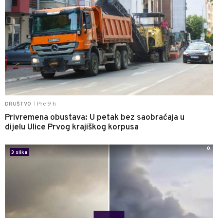
Pre 9 h
DRUŠTVO
|
Privremena obustava: U petak bez saobraćaja u
dijelu Ulice Prvog krajiškog korpusa
0
3 slika