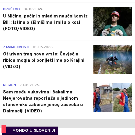
0
DRUŠTVO
06.06.2026.
|
U Mićinoj pećini s mladim naučnikom iz
BiH: Istina o šišmišima i mitu o kosi
(FOTO/VIDEO)
0
ZANIMLJIVOSTI
05.06.2026.
|
Otkriven trag nove vrste: Čovječja
ribica mogla bi ponijeti ime po Krajini
(VIDEO)
0
REGION
29.05.2026.
|
Sam među vukovima i šakalima:
Nevjerovatna reportaža o jedinom
stanovniku zaboravljenog zaseoka u
Dalmaciji (VIDEO)
MONDO U SLOVENIJI