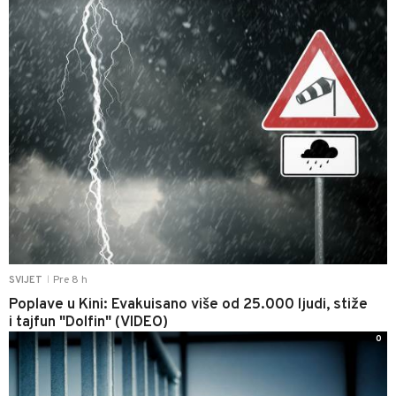
Pre 8 h
SVIJET
|
Poplave u Kini: Evakuisano više od 25.000 ljudi, stiže
i tajfun "Dolfin" (VIDEO)
0