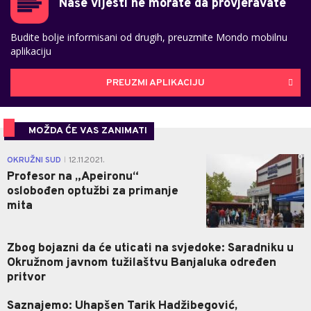
Naše vijesti ne morate da provjeravate
Budite bolje informisani od drugih, preuzmite Mondo mobilnu
aplikaciju
PREUZMI APLIKACIJU
MOŽDA ĆE VAS ZANIMATI
0
OKRUŽNI SUD
12.11.2021.
|
Profesor na „Apeironu“
oslobođen optužbi za primanje
mita
Zbog bojazni da će uticati na svjedoke: Saradniku u
Okružnom javnom tužilaštvu Banjaluka određen
pritvor
Saznajemo: Uhapšen Tarik Hadžibegović,