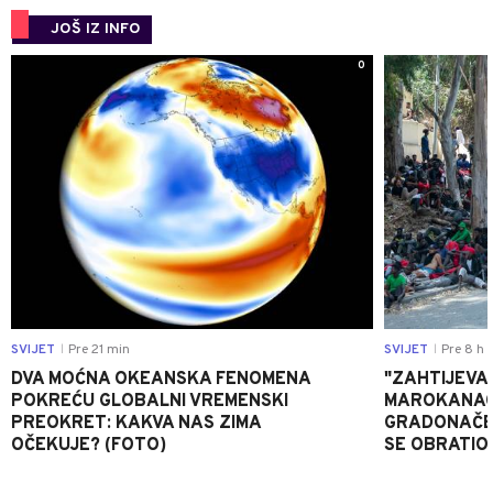
JOŠ IZ INFO
0
SVIJET
Pre 21 min
SVIJET
Pre 8 h
|
|
DVA MOĆNA OKEANSKA FENOMENA
"ZAHTIJEVA
POKREĆU GLOBALNI VREMENSKI
MAROKANACA
PREOKRET: KAKVA NAS ZIMA
GRADONAČE
OČEKUJE? (FOTO)
SE OBRATI