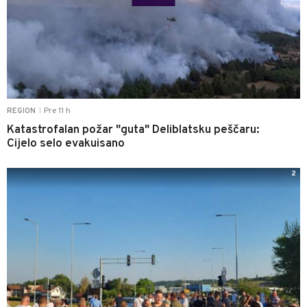
Pre 11 h
REGION
|
Katastrofalan požar "guta" Deliblatsku peščaru:
Cijelo selo evakuisano
2