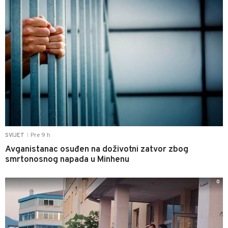
Pre 9 h
SVIJET
|
Avganistanac osuđen na doživotni zatvor zbog
smrtonosnog napada u Minhenu
0