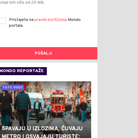
smije biti više od 25 MB.
Pristajete na
pravila korišćenja
Mondo
portala.
POŠALJI
MONDO REPORTAŽE
0
Pre 5 h
FOTO, VIDEO
SPAVAJU U IZLOZIMA, ČUVAJU
METRO I OSVAJAJU TURISTE: