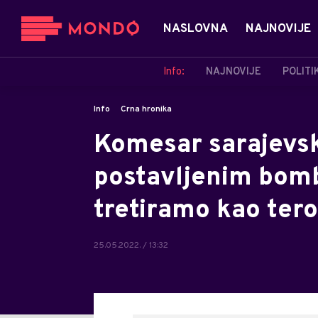
NASLOVNA
NAJNOVIJE
Info:
NAJNOVIJE
POLITI
Info
Crna hronika
Komesar sarajevske
postavljenim bom
tretiramo kao teror
25.05.2022. / 13:32