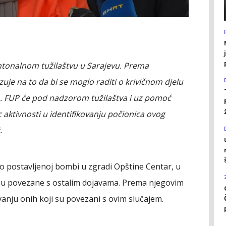
antonalnom tužilaštvu u Sarajevu. Prema
je na to da bi se moglo raditi o krivičnom djelu
vo. FUP će pod nadzorom tužilaštva i uz pomoć
ac aktivnosti u identifikovanju počionica ovog
.
 o postavljenoj bombi u zgradi Opštine Centar, u
nisu povezane s ostalim dojavama. Prema njegovim
ivanju onih koji su povezani s ovim slučajem.