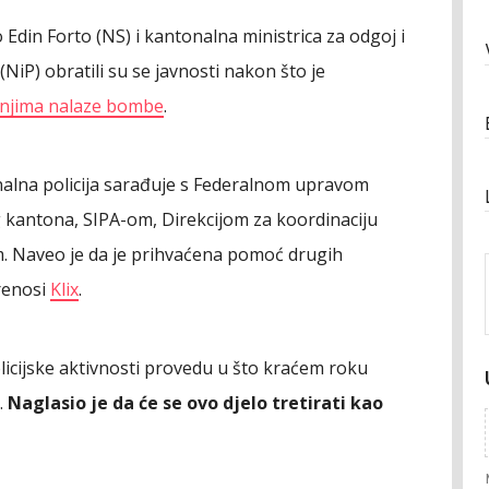
Edin Forto (NS) i kantonalna ministrica za odgoj i
P) obratili su se javnosti nakon što je
u njima nalaze bombe
.
onalna policija sarađuje s Federalnom upravom
kantona, SIPA-om, Direkcijom za koordinaciju
jom. Naveo je da je prihvaćena pomoć drugih
prenosi
Klix
.
olicijske aktivnosti provedu u što kraćem roku
.
Naglasio je da će se ovo djelo tretirati kao