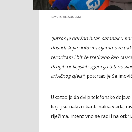
IZVOR: ANADOLIJA
"Jutros je održan hitan satanak u K
dosadašnjim informacijama, sve uakzu
terorizam i bit će tretirano kao tak
drugih policijskih agencija biti nosil
krivičnog djela",
potcrtao je Selimović
Ukazao je da dvije telefonske dojave
kojoj se nalazi i kantonalna vlada, 
riječima, intenzivno se radi i na otkr