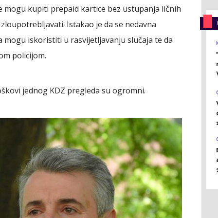
lje mogu kupiti prepaid kartice bez ustupanja ličnih
loupotrebljavati. Istakao je da se nedavna
mogu iskoristiti u rasvijetljavanju slučaja te da
om policijom.
oškovi jednog KDZ pregleda su ogromni.