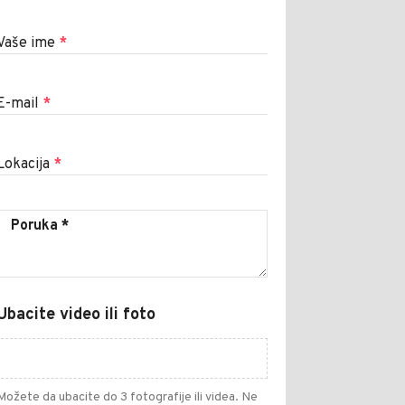
Vaše ime
*
E-mail
*
Lokacija
*
Ubacite video ili foto
Možete da ubacite do 3 fotografije ili videa. Ne