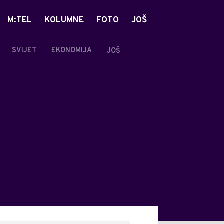
M:TEL
KOLUMNE
FOTO
JOŠ
SVIJET
EKONOMIJA
JOŠ