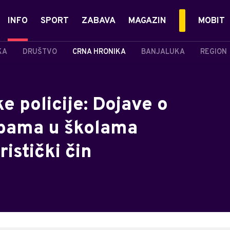
INFO
SPORT
ZABAVA
MAGAZIN
MOBIT
KA
DRUŠTVO
CRNA HRONIKA
BANJALUKA
REGION
 policije: Dojave o
bama u školama
istički čin