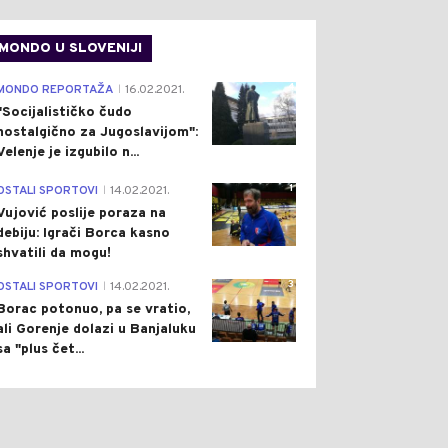
MONDO U SLOVENIJI
4
MONDO REPORTAŽA
16.02.2021.
|
"Socijalističko čudo
nostalgično za Jugoslavijom":
Velenje je izgubilo n...
1
OSTALI SPORTOVI
14.02.2021.
|
Vujović poslije poraza na
debiju: Igrači Borca kasno
shvatili da mogu!
3
OSTALI SPORTOVI
14.02.2021.
|
Borac potonuo, pa se vratio,
ali Gorenje dolazi u Banjaluku
sa "plus čet...