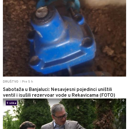
Pre 5 h
DRUŠTVO
|
Sabotaža u Banjaluci: Nesavjesni pojedinci uništili
ventil i isušili rezervoar vode u Rekavicama (FOTO)
0
5 slika