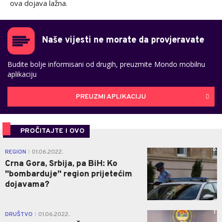
ova dojava lažna.
Naše vijesti ne morate da provjeravate
Budite bolje informisani od drugih, preuzmite Mondo mobilnu
aplikaciju
PREUZMI APLIKACIJU
PROČITAJTE I OVO
0
REGION
01.06.2022.
|
Crna Gora, Srbija, pa BiH: Ko
''bombarduje'' region prijetećim
dojavama?
1
DRUŠTVO
01.06.2022.
|