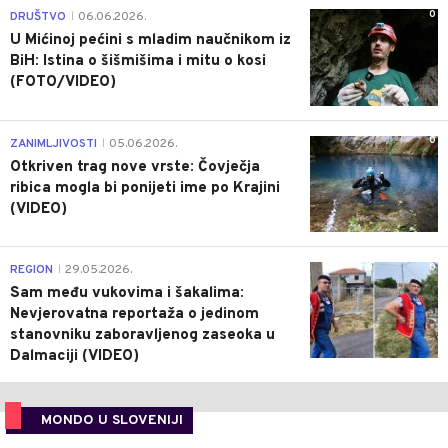
0
DRUŠTVO
06.06.2026.
|
U Mićinoj pećini s mladim naučnikom iz
BiH: Istina o šišmišima i mitu o kosi
(FOTO/VIDEO)
0
ZANIMLJIVOSTI
05.06.2026.
|
Otkriven trag nove vrste: Čovječja
ribica mogla bi ponijeti ime po Krajini
(VIDEO)
0
REGION
29.05.2026.
|
Sam među vukovima i šakalima:
Nevjerovatna reportaža o jedinom
stanovniku zaboravljenog zaseoka u
Dalmaciji (VIDEO)
MONDO U SLOVENIJI