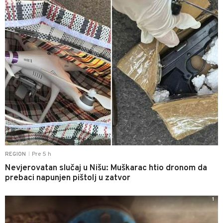
Pre 5 h
REGION
|
Nevjerovatan slučaj u Nišu: Muškarac htio dronom da
prebaci napunjen pištolj u zatvor
1