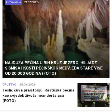
0
21.07.2026.
PUTOVANJA
NAJDUŽA PEĆINA U BIH KRIJE JEZERO, HILJADE
ŠIŠMIŠA I KOSTI PEĆINSKOG MEDVJEDA STARE VIŠE
OD 20.000 GODINA (FOTO)
0
DRUŠTVO
28.06.2026.
|
Teslić čuva praistoriju: Rastuška pećina
kao svjedok života neandertalaca
(FOTO)