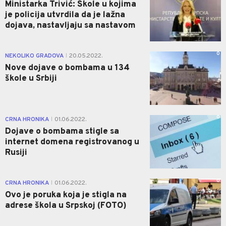
Ministarka Trivić: Škole u kojima
je policija utvrdila da je lažna
dojava, nastavljaju sa nastavom
0
NEKOLIKO GRADOVA
20.05.2022.
|
Nove dojave o bombama u 134
škole u Srbiji
0
CRNA HRONIKA
01.06.2022.
|
Dojave o bombama stigle sa
internet domena registrovanog u
Rusiji
0
CRNA HRONIKA
01.06.2022.
|
Ovo je poruka koja je stigla na
adrese škola u Srpskoj (FOTO)