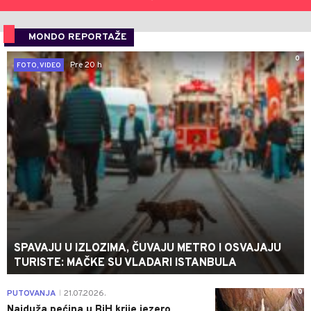
MONDO REPORTAŽE
0
Pre 20 h
FOTO, VIDEO
SPAVAJU U IZLOZIMA, ČUVAJU METRO I OSVAJAJU
TURISTE: MAČKE SU VLADARI ISTANBULA
0
PUTOVANJA
21.07.2026.
|
Najduža pećina u BiH krije jezero,