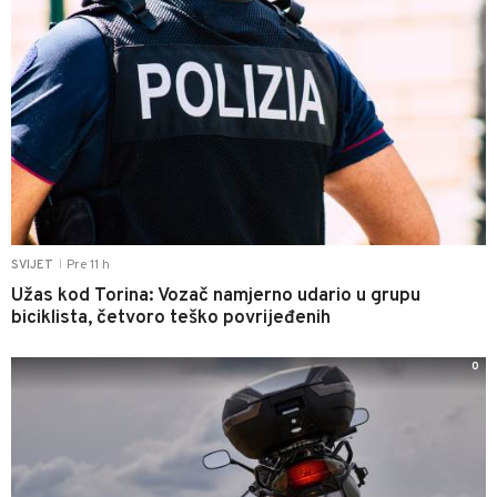
Pre 11 h
SVIJET
|
Užas kod Torina: Vozač namjerno udario u grupu
biciklista, četvoro teško povrijeđenih
0