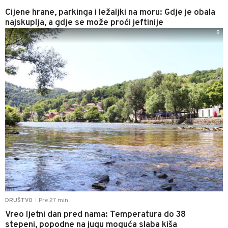
Cijene hrane, parkinga i ležaljki na moru: Gdje je obala
najskuplja, a gdje se može proći jeftinije
0
Pre 27 min
DRUŠTVO
|
Vreo ljetni dan pred nama: Temperatura do 38
stepeni, popodne na jugu moguća slaba kiša