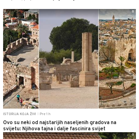
0
Pre 1 h
ISTORIJA KOJA ŽIVI
|
Ovo su neki od najstarijih naseljenih gradova na
svijetu: Njihova tajna i dalje fascinira svijet
0