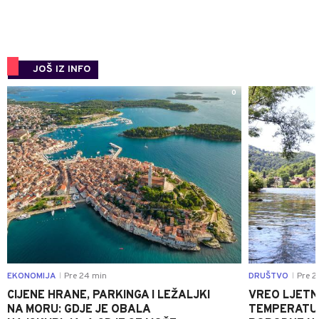
JOŠ IZ INFO
0
EKONOMIJA
Pre 24 min
DRUŠTVO
Pre 2
|
|
CIJENE HRANE, PARKINGA I LEŽALJKI
VREO LJETN
NA MORU: GDJE JE OBALA
TEMPERATUR