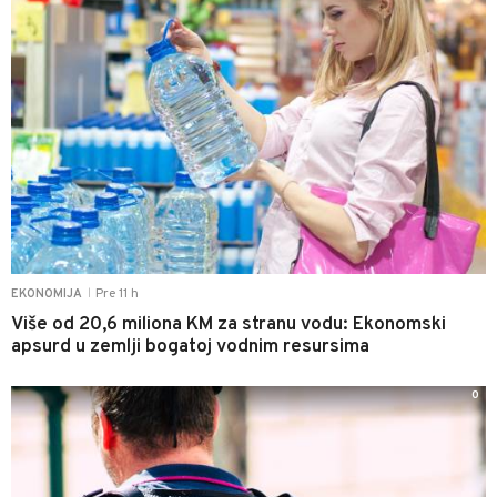
Pre 11 h
EKONOMIJA
|
Više od 20,6 miliona KM za stranu vodu: Ekonomski
apsurd u zemlji bogatoj vodnim resursima
0