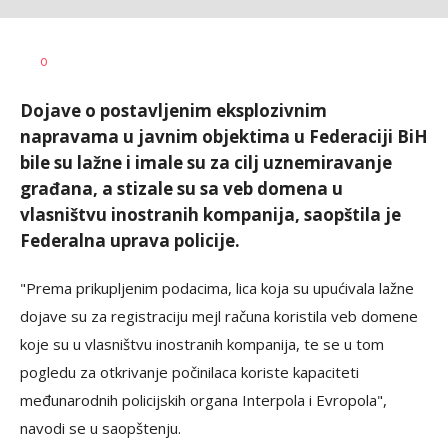
Dušan
AUTOR
0
Volaš
Dojave o postavljenim eksplozivnim
napravama u javnim objektima u Federaciji BiH
bile su lažne i imale su za cilj uznemiravanje
građana, a stizale su sa veb domena u
vlasništvu inostranih kompanija, saopštila je
Federalna uprava policije.
"Prema prikupljenim podacima, lica koja su upućivala lažne
dojave su za registraciju mejl računa koristila veb domene
koje su u vlasništvu inostranih kompanija, te se u tom
pogledu za otkrivanje počinilaca koriste kapaciteti
međunarodnih policijskih organa Interpola i Evropola",
navodi se u saopštenju.