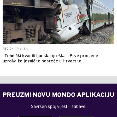
Pre 13 h
REGION
|
"Tehnički kvar ili ljudska greška": Prve procjene
uzroka željezničke nesreće u Hrvatskoj
PREUZMI NOVU MONDO APLIKACIJU
Savršen spoj vijesti i zabave.