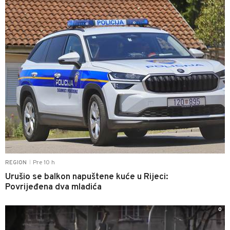
Pre 10 h
REGION
|
Urušio se balkon napuštene kuće u Rijeci:
Povrijeđena dva mladića
0