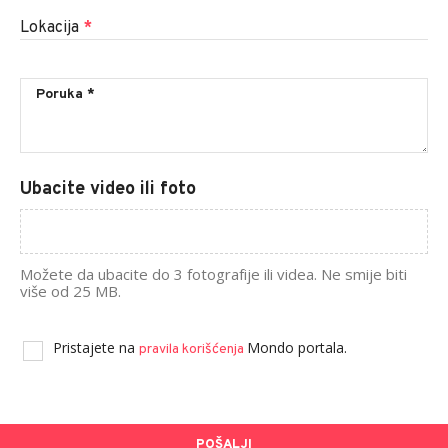
Lokacija
*
Ubacite video ili foto
Možete da ubacite do 3 fotografije ili videa. Ne smije biti
više od 25 MB.
Pristajete na
Mondo portala.
pravila korišćenja
POŠALJI