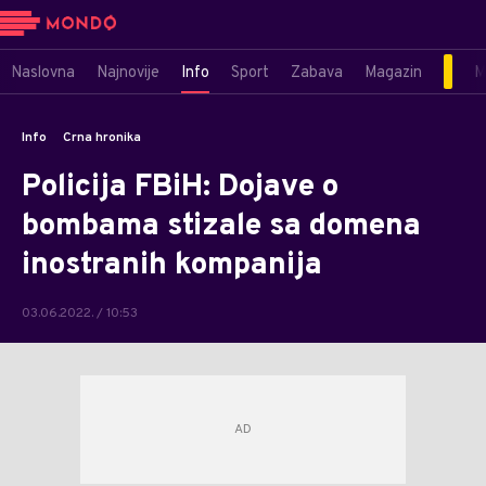
Naslovna
Najnovije
Info
Sport
Zabava
Magazin
M
Info
Crna hronika
Policija FBiH: Dojave o
bombama stizale sa domena
inostranih kompanija
03.06.2022. / 10:53