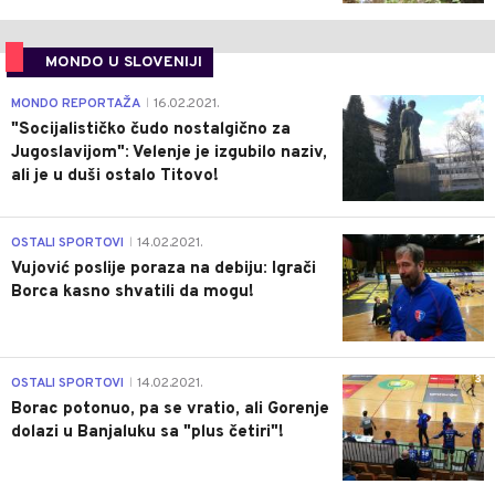
MONDO U SLOVENIJI
4
MONDO REPORTAŽA
16.02.2021.
|
"Socijalističko čudo nostalgično za
Jugoslavijom": Velenje je izgubilo naziv,
ali je u duši ostalo Titovo!
1
OSTALI SPORTOVI
14.02.2021.
|
Vujović poslije poraza na debiju: Igrači
Borca kasno shvatili da mogu!
3
OSTALI SPORTOVI
14.02.2021.
|
Borac potonuo, pa se vratio, ali Gorenje
dolazi u Banjaluku sa "plus četiri"!