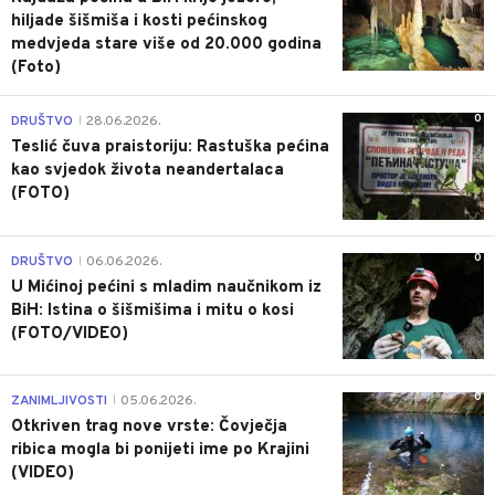
hiljade šišmiša i kosti pećinskog
medvjeda stare više od 20.000 godina
(Foto)
0
DRUŠTVO
28.06.2026.
|
Teslić čuva praistoriju: Rastuška pećina
kao svjedok života neandertalaca
(FOTO)
0
DRUŠTVO
06.06.2026.
|
U Mićinoj pećini s mladim naučnikom iz
BiH: Istina o šišmišima i mitu o kosi
(FOTO/VIDEO)
0
ZANIMLJIVOSTI
05.06.2026.
|
Otkriven trag nove vrste: Čovječja
ribica mogla bi ponijeti ime po Krajini
(VIDEO)