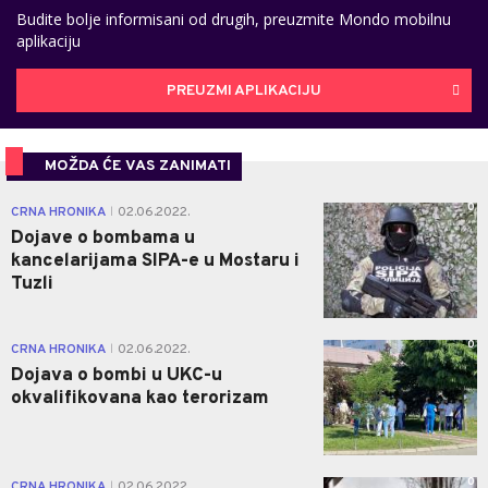
Budite bolje informisani od drugih, preuzmite Mondo mobilnu
aplikaciju
PREUZMI APLIKACIJU
MOŽDA ĆE VAS ZANIMATI
0
CRNA HRONIKA
02.06.2022.
|
Dojave o bombama u
kancelarijama SIPA-e u Mostaru i
Tuzli
0
CRNA HRONIKA
02.06.2022.
|
Dojava o bombi u UKC-u
okvalifikovana kao terorizam
0
CRNA HRONIKA
02.06.2022.
|