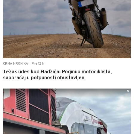
Pre 12 h
CRNA HRONIKA
|
Težak udes kod Hadžića: Poginuo motociklista,
saobraćaj u potpunosti obustavljen
0