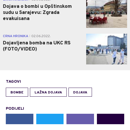
Dojava o bombi u Opštinskom
sudu u Sarajevu: Zgrada
evakuisana
2
CRNA HRONIKA
02.06.2022.
|
Dojavljena bomba na UKC RS
(FOTO/VIDEO)
TAGOVI
BOMBE
LAŽNA DOJAVA
DOJAVA
PODIJELI