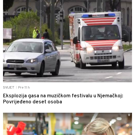
Pre 11 h
SVIJET
|
Eksplozija gasa na muzičkom festivalu u Njemačkoj:
Povrijeđeno deset osoba
0