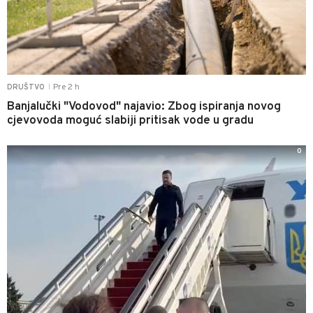
Pre 2 h
DRUŠTVO
|
Banjalučki "Vodovod" najavio: Zbog ispiranja novog
cjevovoda moguć slabiji pritisak vode u gradu
0