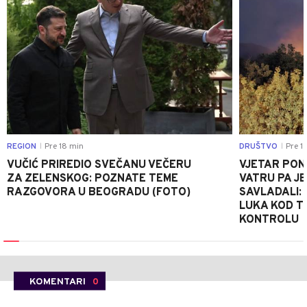
REGION
Pre 18 min
DRUŠTVO
Pre 1 
|
|
VUČIĆ PRIREDIO SVEČANU VEČERU
VJETAR PO
ZA ZELENSKOG: POZNATE TEME
VATRU PA J
RAZGOVORA U BEOGRADU (FOTO)
SAVLADALI:
LUKA KOD T
KONTROLU
KOMENTARI
0