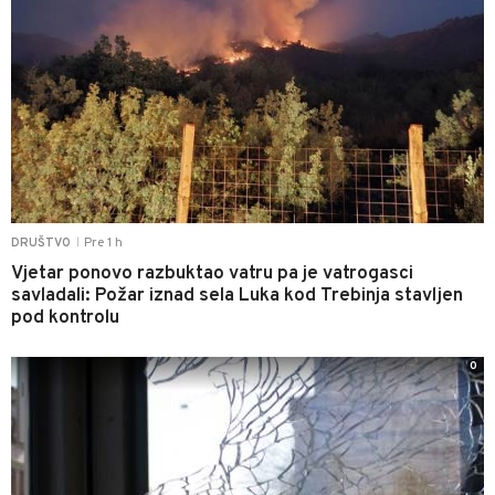
Pre 1 h
DRUŠTVO
|
Vjetar ponovo razbuktao vatru pa je vatrogasci
savladali: Požar iznad sela Luka kod Trebinja stavljen
pod kontrolu
0