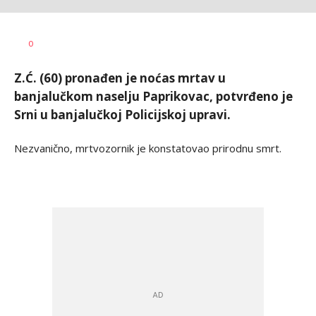
Dušan
AUTOR
0
Volaš
Z.Ć. (60) pronađen je noćas mrtav u
banjalučkom naselju Paprikovac, potvrđeno je
Srni u banjalučkoj Policijskoj upravi.
Nezvanično, mrtvozornik je konstatovao prirodnu smrt.