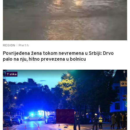
Pre 1 h
REGION
|
Povrijeđena žena tokom nevremena u Srbiji: Drvo
palo na nju, hitno prevezena u bolnicu
0
7 slika