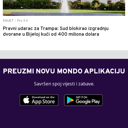
Pre 3 h
SVIJET
|
Pravni udarac za Trampa: Sud blokirao izgradnju
dvorane u Bijeloj kući od 400 miliona dolara
PREUZMI NOVU MONDO APLIKACIJU
Savršen spoj vijesti i zabave.