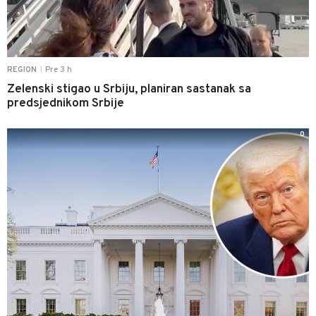
Pre 3 h
REGION
|
Zelenski stigao u Srbiju, planiran sastanak sa
predsjednikom Srbije
0