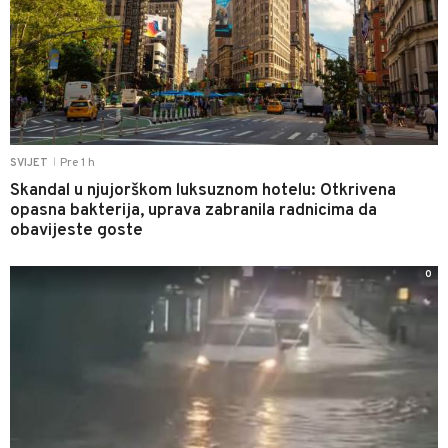
Pre 1 h
SVIJET
|
Skandal u njujorškom luksuznom hotelu: Otkrivena
opasna bakterija, uprava zabranila radnicima da
obavijeste goste
0