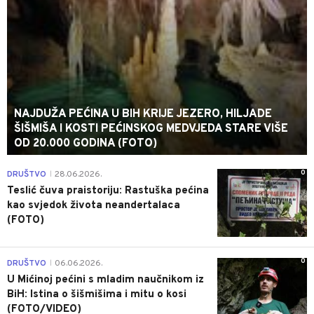
NAJDUŽA PEĆINA U BIH KRIJE JEZERO, HILJADE
ŠIŠMIŠA I KOSTI PEĆINSKOG MEDVJEDA STARE VIŠE
OD 20.000 GODINA (FOTO)
0
DRUŠTVO
28.06.2026.
|
Teslić čuva praistoriju: Rastuška pećina
kao svjedok života neandertalaca
(FOTO)
0
DRUŠTVO
06.06.2026.
|
U Mićinoj pećini s mladim naučnikom iz
BiH: Istina o šišmišima i mitu o kosi
(FOTO/VIDEO)