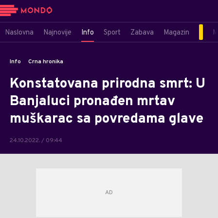
Naslovna
Najnovije
Info
Sport
Zabava
Magazin
M
Info
Crna hronika
Konstatovana prirodna smrt: U
Banjaluci pronađen mrtav
muškarac sa povredama glave
24.10.2022. / 09:44