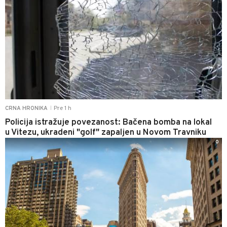
Pre 1 h
CRNA HRONIKA
|
Policija istražuje povezanost: Bačena bomba na lokal
u Vitezu, ukradeni "golf" zapaljen u Novom Travniku
0