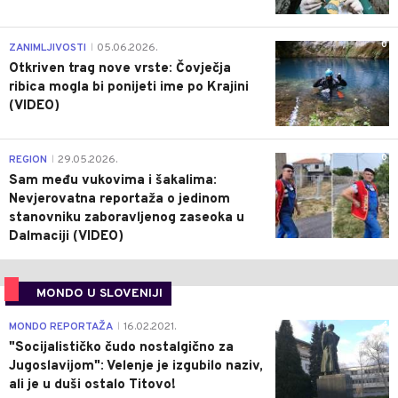
0
ZANIMLJIVOSTI
05.06.2026.
|
Otkriven trag nove vrste: Čovječja
ribica mogla bi ponijeti ime po Krajini
(VIDEO)
0
REGION
29.05.2026.
|
Sam među vukovima i šakalima:
Nevjerovatna reportaža o jedinom
stanovniku zaboravljenog zaseoka u
Dalmaciji (VIDEO)
MONDO U SLOVENIJI
4
MONDO REPORTAŽA
16.02.2021.
|
"Socijalističko čudo nostalgično za
Jugoslavijom": Velenje je izgubilo naziv,
ali je u duši ostalo Titovo!