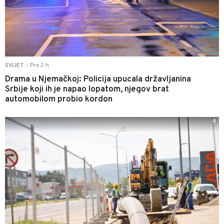
Pre 2 h
SVIJET
|
Drama u Njemačkoj: Policija upucala državljanina
Srbije koji ih je napao lopatom, njegov brat
automobilom probio kordon
0