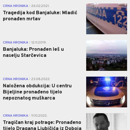
0
CRNA HRONIKA
26.02.2021.
|
Tragedija kod Banjaluke: Mladić
pronađen mrtav
0
CRNA HRONIKA
12.11.2019.
|
Banjaluka: Pronađen leš u
naselju Starčevica
0
CRNA HRONIKA
23.08.2022.
|
Naložena obdukcija: U centru
Bijeljine pronađeno tijelo
nepoznatog muškarca
0
CRNA HRONIKA
11.10.2022.
|
Tragičan kraj potrage: Pronađeno
tijelo Dragana Ljubičića iz Doboja