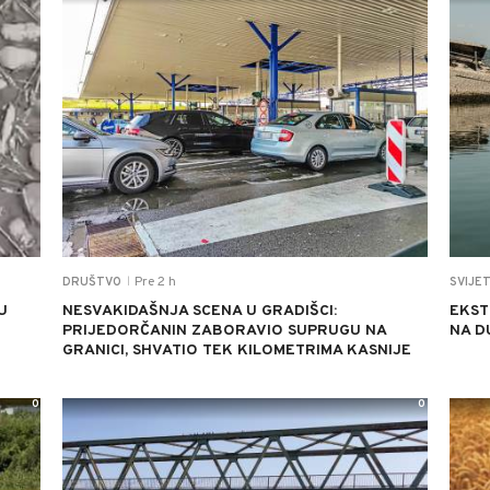
Pre 2 h
DRUŠTVO
SVIJE
|
U
NESVAKIDAŠNJA SCENA U GRADIŠCI:
EKST
PRIJEDORČANIN ZABORAVIO SUPRUGU NA
NA D
GRANICI, SHVATIO TEK KILOMETRIMA KASNIJE
0
0