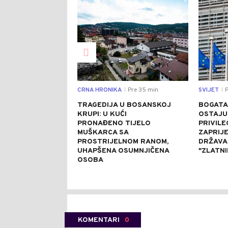
0
CRNA HRONIKA
Pre 35 min
SVIJET
P
|
|
TRAGEDIJA U BOSANSKOJ
BOGATA
KRUPI: U KUĆI
OSTAJU
PRONAĐENO TIJELO
PRIVILE
MUŠKARCA SA
ZAPRIJE
PROSTRIJELNOM RANOM,
DRŽAVA
UHAPŠENA OSUMNJIČENA
"ZLATN
OSOBA
KOMENTARI
0