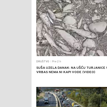
Pre 2 h
DRUŠTVO
|
SUŠA UZELA DANAK: NA UŠĆU TURJANICE 
VRBAS NEMA NI KAPI VODE (VIDEO)