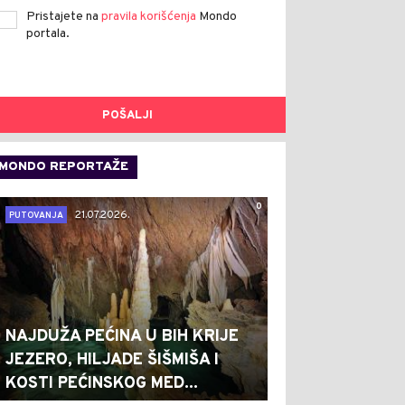
Pristajete na
pravila korišćenja
Mondo
portala.
POŠALJI
MONDO REPORTAŽE
0
21.07.2026.
PUTOVANJA
NAJDUŽA PEĆINA U BIH KRIJE
JEZERO, HILJADE ŠIŠMIŠA I
KOSTI PEĆINSKOG MED...