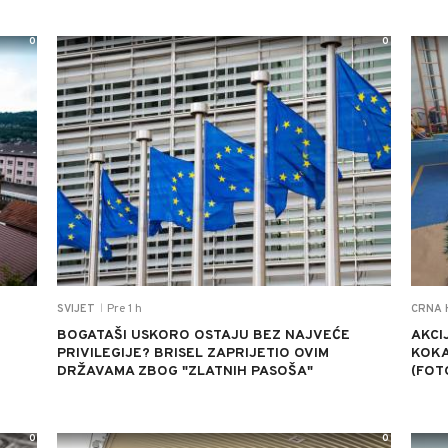
0
0
Pre 1 h
SVIJET
CRNA 
|
BOGATAŠI USKORO OSTAJU BEZ NAJVEĆE
AKCIJ
PRIVILEGIJE? BRISEL ZAPRIJETIO OVIM
KOKA
DRŽAVAMA ZBOG "ZLATNIH PASOŠA"
(FOT
0
0