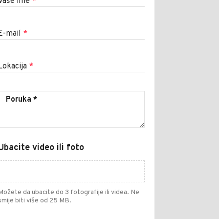
Vaše ime
*
E-mail
*
Lokacija
*
Ubacite video ili foto
Možete da ubacite do 3 fotografije ili videa. Ne
smije biti više od 25 MB.