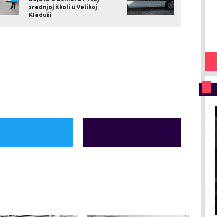
srednjoj školi u Velikoj
Kladuši