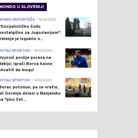
MONDO U SLOVENIJI
4
MONDO REPORTAŽA
16.02.2021.
|
"Socijalističko čudo
nostalgično za Jugoslavijom":
Velenje je izgubilo n...
1
OSTALI SPORTOVI
14.02.2021.
|
Vujović poslije poraza na
debiju: Igrači Borca kasno
shvatili da mogu!
3
OSTALI SPORTOVI
14.02.2021.
|
Borac potonuo, pa se vratio,
ali Gorenje dolazi u Banjaluku
sa "plus čet...