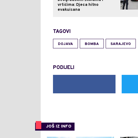
vrtićima: Djeca hitno
evakuisana
TAGOVI
DOJAVA
BOMBA
SARAJEVO
PODIJELI
JOŠ IZ INFO