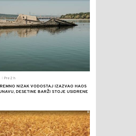
Pre 2 h
T
|
REMNO NIZAK VODOSTAJ IZAZVAO HAOS
UNAVU, DESETINE BARŽI STOJE USIDRENE
0