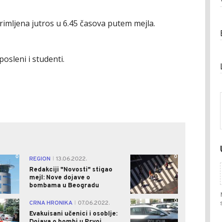
primljena jutros u 6.45 časova putem mejla.
posleni i studenti.
0
0
REGION
13.06.2022.
|
Redakciji "Novosti" stigao
mejl: Nove dojave o
bombama u Beogradu
0
0
CRNA HRONIKA
07.06.2022.
|
Evakuisani učenici i osoblje:
Dojava o bombi u Prvoj