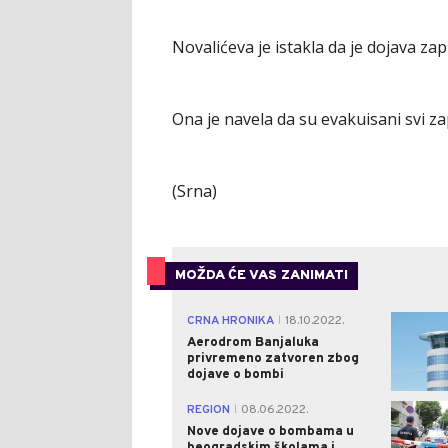
Novalićeva je istakla da je dojava za
Ona je navela da su evakuisani svi za
(Srna)
MOŽDA ĆE VAS ZANIMATI
CRNA HRONIKA
18.10.2022.
|
Aerodrom Banjaluka
privremeno zatvoren zbog
dojave o bombi
REGION
08.06.2022.
|
Nove dojave o bombama u
beogradskim školama i