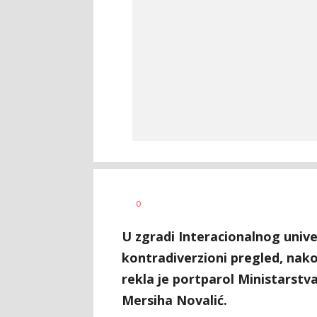
Dragana
AUTOR
0
Božić
U zgradi Interacionalnog univer
kontradiverzioni pregled, nako
rekla je portparol Ministarstv
Mersiha Novalić.