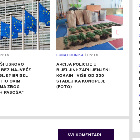
0
0
re 1 h
CRNA HRONIKA
Pre 1 h
DRU
|
ŠI USKORO
AKCIJA POLICIJE U
SUŠ
 BEZ NAJVEĆE
BIJELJINI: ZAPLIJENJENI
UŠĆ
GIJE? BRISEL
KOKAIN I VIŠE OD 200
NEM
TIO OVIM
STABLJIKA KONOPLJE
(VI
MA ZBOG
(FOTO)
IH PASOŠA"
SVI KOMENTARI