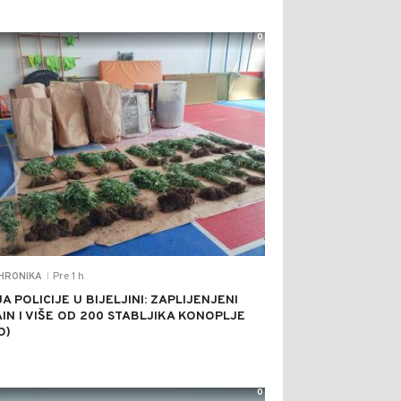
0
Pre 1 h
HRONIKA
|
A POLICIJE U BIJELJINI: ZAPLIJENJENI
IN I VIŠE OD 200 STABLJIKA KONOPLJE
O)
0