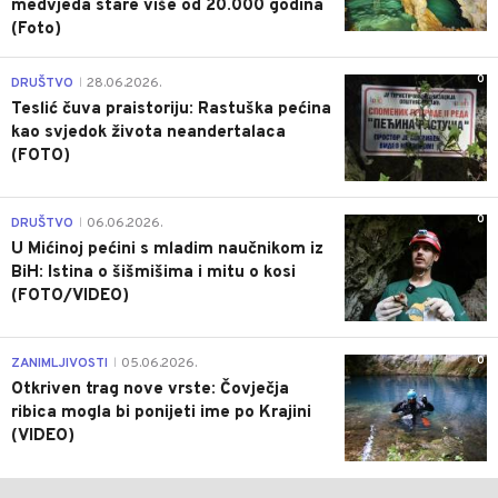
medvjeda stare više od 20.000 godina
(Foto)
0
DRUŠTVO
28.06.2026.
|
Teslić čuva praistoriju: Rastuška pećina
kao svjedok života neandertalaca
(FOTO)
0
DRUŠTVO
06.06.2026.
|
U Mićinoj pećini s mladim naučnikom iz
BiH: Istina o šišmišima i mitu o kosi
(FOTO/VIDEO)
0
ZANIMLJIVOSTI
05.06.2026.
|
Otkriven trag nove vrste: Čovječja
ribica mogla bi ponijeti ime po Krajini
(VIDEO)