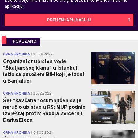
aplikaciju
PREUZMI APLIKACIJU
POVEZANO
0
CRNA HRONIKA
23.09.2022.
|
Organizator ubistva vođe
"Škaljarskog klana" u Istanbul
letio sa pasošem BiH koji je izdat
u Banjaluci
0
CRNA HRONIKA
28.12.2022.
|
Šef "kavčana" osumnjičen da je
naručio ubistvo u RS: MUP podnio
izvještaj protiv Radoja Zvicera i
Darka Eleza
1
CRNA HRONIKA
04.08.2021.
|