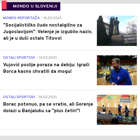
MONDO U SLOVENIJI
4
MONDO REPORTAŽA
16.02.2021.
|
"Socijalističko čudo nostalgično za
Jugoslavijom": Velenje je izgubilo naziv,
ali je u duši ostalo Titovo!
1
OSTALI SPORTOVI
14.02.2021.
|
Vujović poslije poraza na debiju: Igrači
Borca kasno shvatili da mogu!
3
OSTALI SPORTOVI
14.02.2021.
|
Borac potonuo, pa se vratio, ali Gorenje
dolazi u Banjaluku sa "plus četiri"!