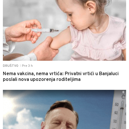
Pre 3 h
DRUŠTVO
|
Nema vakcina, nema vrtića: Privatni vrtići u Banjaluci
poslali nova upozorenja roditeljima
0