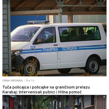
1
Pre 1 h
CRNA HRONIKA
|
Tuča policajca i policajke na graničnom prelazu
Karakaj: Intervenisali putnici i Hitna pomoć
0