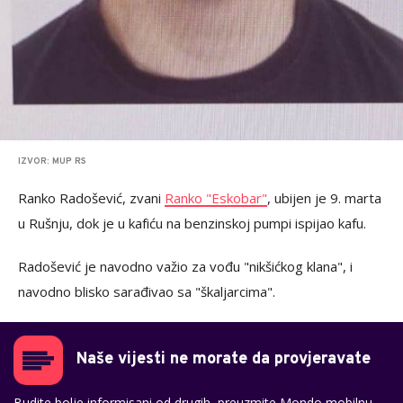
IZVOR: MUP RS
Ranko Radošević, zvani
Ranko "Eskobar"
, ubijen je 9. marta
u Rušnju, dok je u kafiću na benzinskoj pumpi ispijao kafu.
Radošević je navodno važio za vođu "nikšićkog klana", i
navodno blisko sarađivao sa "škaljarcima".
Naše vijesti ne morate da provjeravate
Budite bolje informisani od drugih, preuzmite Mondo mobilnu