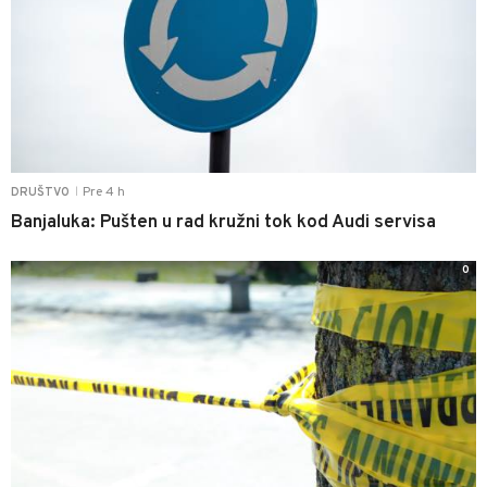
Pre 4 h
DRUŠTVO
|
Banjaluka: Pušten u rad kružni tok kod Audi servisa
0