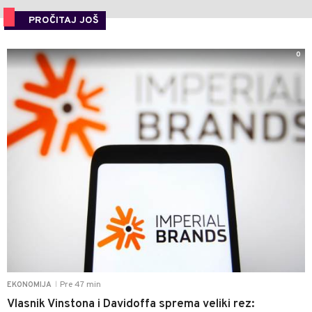
PROČITAJ JOŠ
0
Pre 47 min
EKONOMIJA
|
Vlasnik Vinstona i Davidoffa sprema veliki rez: