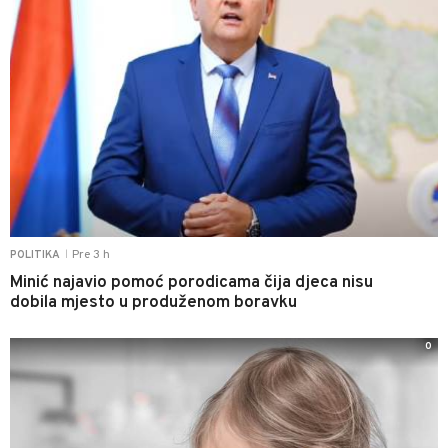
Pre 3 h
POLITIKA
|
Minić najavio pomoć porodicama čija djeca nisu
dobila mjesto u produženom boravku
0