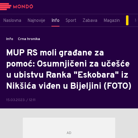
Naslovna
Najnovije
Info
Sport
Zabava
Magazin
M
Info
Crna hronika
MUP RS moli građane za
pomoć: Osumnjičeni za učešće
u ubistvu Ranka "Eskobara" iz
Nikšića viđen u Bijeljini (FOTO)
15.03.2023. / 12:11