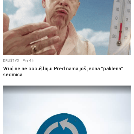
Pre 4 h
DRUŠTVO
|
Vrućine ne popuštaju: Pred nama još jedna "paklena"
sedmica
1