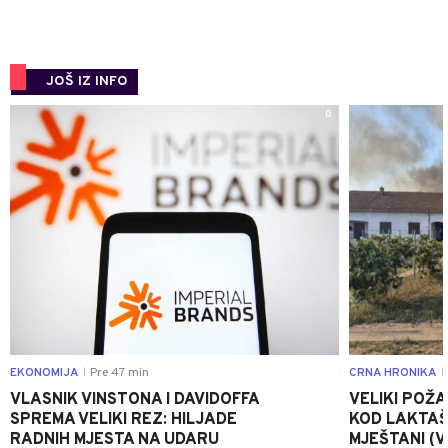
JOŠ IZ INFO
0
EKONOMIJA
Pre 47 min
CRNA HRONIKA
|
|
VLASNIK VINSTONA I DAVIDOFFA
VELIKI POŽ
SPREMA VELIKI REZ: HILJADE
KOD LAKTAŠ
RADNIH MJESTA NA UDARU
MJEŠTANI (V