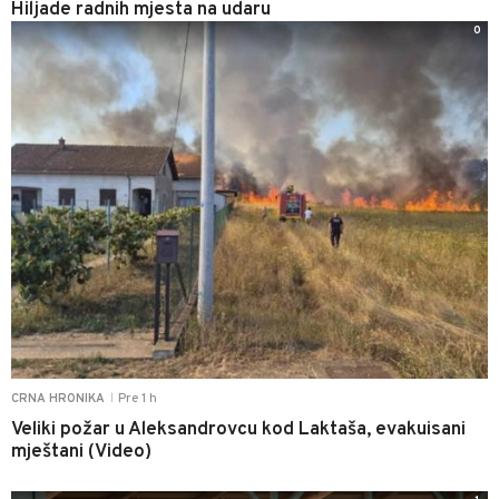
Hiljade radnih mjesta na udaru
0
Pre 1 h
CRNA HRONIKA
|
Veliki požar u Aleksandrovcu kod Laktaša, evakuisani
mještani (Video)