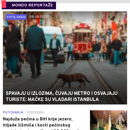
MONDO REPORTAŽE
0
08.08.2026.
FOTO, VIDEO
SPAVAJU U IZLOZIMA, ČUVAJU METRO I OSVAJAJU
TURISTE: MAČKE SU VLADARI ISTANBULA
0
PUTOVANJA
21.07.2026.
|
Najduža pećina u BiH krije jezero,
hiljade šišmiša i kosti pećinskog