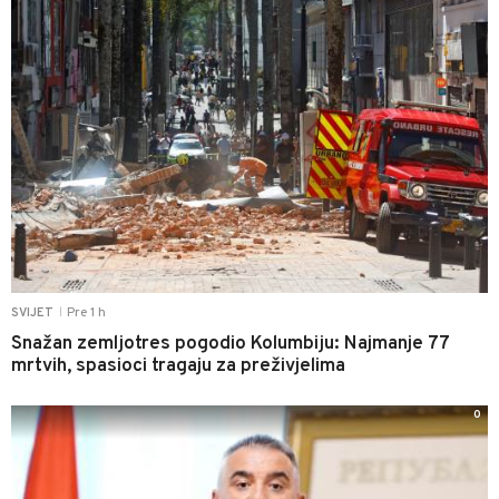
Pre 1 h
SVIJET
|
Snažan zemljotres pogodio Kolumbiju: Najmanje 77
mrtvih, spasioci tragaju za preživjelima
0