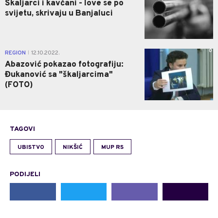
Škaljarci i kavčani - love se po
svijetu, skrivaju u Banjaluci
0
REGION
12.10.2022.
|
Abazović pokazao fotografiju:
Đukanović sa "škaljarcima"
(FOTO)
TAGOVI
UBISTVO
NIKŠIĆ
MUP RS
PODIJELI