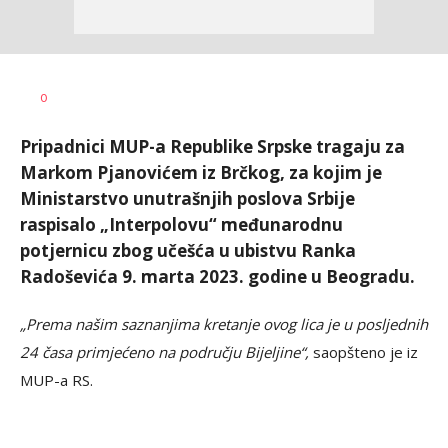
Željko
AUTOR
0
Svitlica
Pripadnici MUP-a Republike Srpske tragaju za
Markom Pjanovićem iz Brčkog, za kojim je
Ministarstvo unutrašnjih poslova Srbije
raspisalo „Interpolovu“ međunarodnu
potjernicu zbog učešća u ubistvu Ranka
Radoševića 9. marta 2023. godine u Beogradu.
„Prema našim saznanjima kretanje ovog lica je u posljednih
24 časa primjećeno na području Bijeljine“,
saopšteno je iz
MUP-a RS.