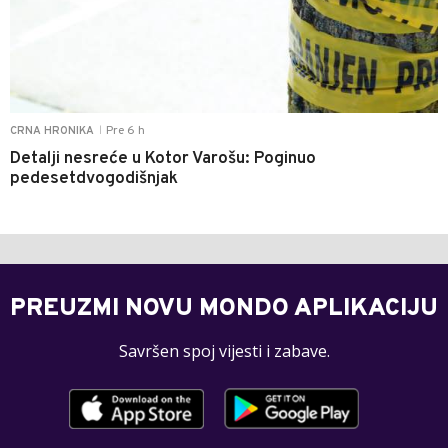
Pre 6 h
CRNA HRONIKA
|
Detalji nesreće u Kotor Varošu: Poginuo
pedesetdvogodišnjak
PREUZMI NOVU MONDO APLIKACIJU
Savršen spoj vijesti i zabave.