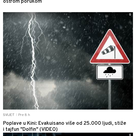
oštrom porukom
0
Pre 8 h
SVIJET
|
Poplave u Kini: Evakuisano više od 25.000 ljudi, stiže
i tajfun "Dolfin" (VIDEO)
0