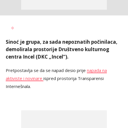
Dragana
AUTOR
0
Božić
Sinoć je grupa, za sada nepoznatih počinilaca,
demolirala prostorije Društveno kulturnog
centra Incel (DKC „Incel“).
Pretpostavlja se da se napad desio prije
napada na
aktiviste i novinare
ispred prostorija Transparensi
Internešnala.