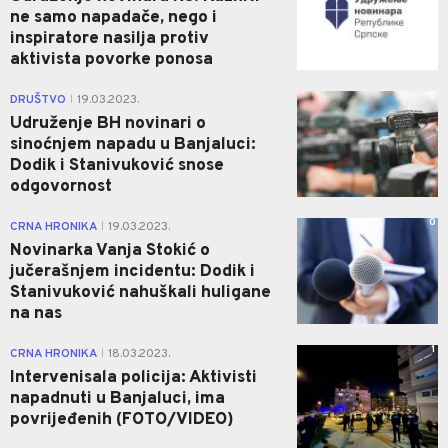
ne samo napadače, nego i
inspiratore nasilja protiv
aktivista povorke ponosa
0
DRUŠTVO
19.03.2023.
|
Udruženje BH novinari o
sinoćnjem napadu u Banjaluci:
Dodik i Stanivuković snose
odgovornost
0
CRNA HRONIKA
19.03.2023.
|
Novinarka Vanja Stokić o
jučerašnjem incidentu: Dodik i
Stanivuković nahuškali huligane
na nas
1
CRNA HRONIKA
18.03.2023.
|
Intervenisala policija: Aktivisti
napadnuti u Banjaluci, ima
povrijeđenih (FOTO/VIDEO)