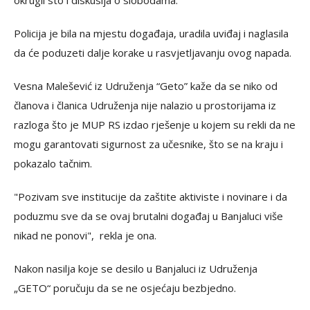
okrugli sto i diskusija o slobodama.
Policija je bila na mjestu događaja, uradila uviđaj i naglasila
da će poduzeti dalje korake u rasvjetljavanju ovog napada.
Vesna Malešević iz Udruženja “Geto” kaže da se niko od
članova i članica Udruženja nije nalazio u prostorijama iz
razloga što je MUP RS izdao rješenje u kojem su rekli da ne
mogu garantovati sigurnost za učesnike, što se na kraju i
pokazalo tačnim.
"Pozivam sve institucije da zaštite aktiviste i novinare i da
poduzmu sve da se ovaj brutalni događaj u Banjaluci više
nikad ne ponovi", rekla je ona.
Nakon nasilja koje se desilo u Banjaluci iz Udruženja
„GETO“ poručuju da se ne osjećaju bezbjedno.