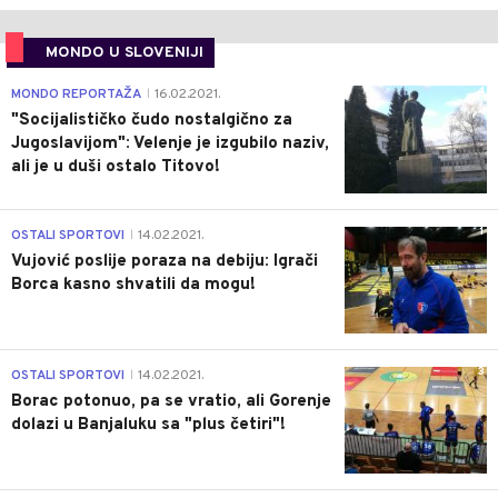
MONDO U SLOVENIJI
4
MONDO REPORTAŽA
16.02.2021.
|
"Socijalističko čudo nostalgično za
Jugoslavijom": Velenje je izgubilo naziv,
ali je u duši ostalo Titovo!
1
OSTALI SPORTOVI
14.02.2021.
|
Vujović poslije poraza na debiju: Igrači
Borca kasno shvatili da mogu!
3
OSTALI SPORTOVI
14.02.2021.
|
Borac potonuo, pa se vratio, ali Gorenje
dolazi u Banjaluku sa "plus četiri"!