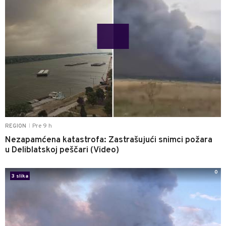
Pre 9 h
REGION
|
Nezapamćena katastrofa: Zastrašujući snimci požara
u Deliblatskoj peščari (Video)
0
3 slika