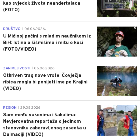
kao svjedok života neandertalaca
(FOTO)
0
DRUŠTVO
06.06.2026.
|
U Mićinoj pećini s mladim naučnikom iz
BiH: Istina o šišmišima i mitu o kosi
(FOTO/VIDEO)
0
ZANIMLJIVOSTI
05.06.2026.
|
Otkriven trag nove vrste: Čovječja
ribica mogla bi ponijeti ime po Krajini
(VIDEO)
0
REGION
29.05.2026.
|
Sam među vukovima i šakalima:
Nevjerovatna reportaža o jedinom
stanovniku zaboravljenog zaseoka u
Dalmaciji (VIDEO)