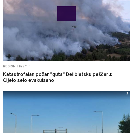
Pre 11 h
REGION
|
Katastrofalan požar "guta" Deliblatsku peščaru:
Cijelo selo evakuisano
2