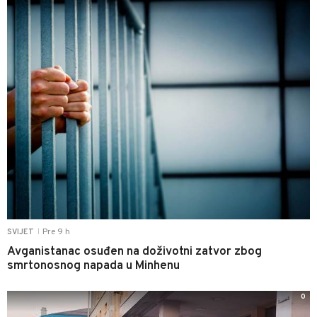
Pre 9 h
SVIJET
|
Avganistanac osuđen na doživotni zatvor zbog
smrtonosnog napada u Minhenu
0