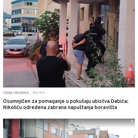
Pre 9 h
CRNA HRONIKA
|
Osumnjičen za pomaganje u pokušaju ubistva Dabića:
Nikoliću određena zabrana napuštanja boravišta
0