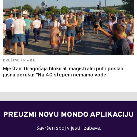
Pre 11 h
DRUŠTVO
|
Mještani Dragočaja blokirali magistralni put i poslali
jasnu poruku: "Na 40 stepeni nemamo vode"
PREUZMI NOVU MONDO APLIKACIJU
Savršen spoj vijesti i zabave.