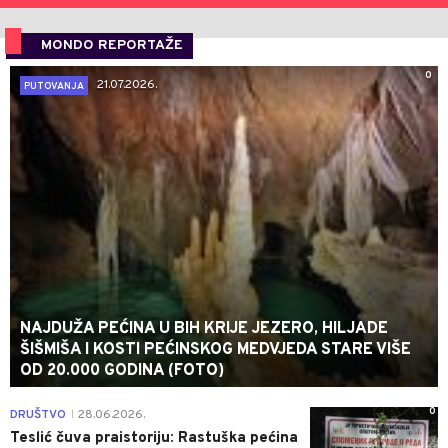
MONDO REPORTAŽE
0
21.07.2026.
PUTOVANJA
NAJDUŽA PEĆINA U BIH KRIJE JEZERO, HILJADE
ŠIŠMIŠA I KOSTI PEĆINSKOG MEDVJEDA STARE VIŠE
OD 20.000 GODINA (FOTO)
0
DRUŠTVO
28.06.2026.
|
Teslić čuva praistoriju: Rastuška pećina