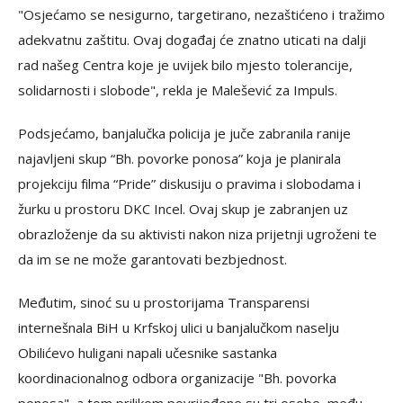
"Osjećamo se nesigurno, targetirano, nezaštićeno i tražimo
adekvatnu zaštitu. Ovaj događaj će znatno uticati na dalji
rad našeg Centra koje je uvijek bilo mjesto tolerancije,
solidarnosti i slobode", rekla je Malešević za Impuls.
Podsjećamo, banjalučka policija je juče zabranila ranije
najavljeni skup “Bh. povorke ponosa” koja je planirala
projekciju filma “Pride” diskusiju o pravima i slobodama i
žurku u prostoru DKC Incel. Ovaj skup je zabranjen uz
obrazloženje da su aktivisti nakon niza prijetnji ugroženi te
da im se ne može garantovati bezbjednost.
Međutim, sinoć su u prostorijama Transparensi
internešnala BiH u Krfskoj ulici u banjalučkom naselju
Obilićevo huligani napali učesnike sastanka
koordinacionalnog odbora organizacije "Bh. povorka