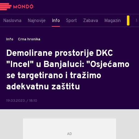
Naslovna
Najnovije
Info
Sport
Zabava
Magazin
M
Info
Crna hronika
Demolirane prostorije DKC
"Incel" u Banjaluci: "Osjećamo
se targetirano i tražimo
adekvatnu zaštitu
19.03.2023. / 18:10