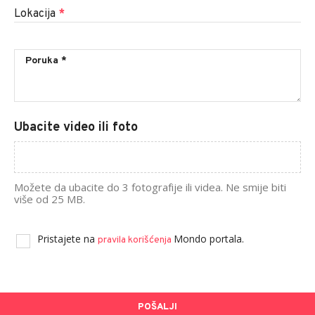
Lokacija
*
Ubacite video ili foto
Možete da ubacite do 3 fotografije ili videa. Ne smije biti
više od 25 MB.
Pristajete na
Mondo portala.
pravila korišćenja
POŠALJI