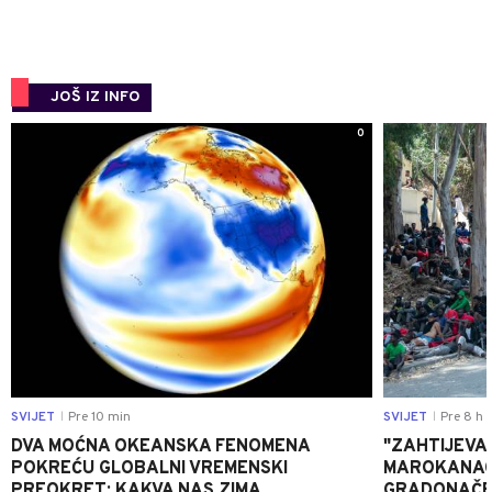
JOŠ IZ INFO
0
SVIJET
Pre 10 min
SVIJET
Pre 8 h
|
|
DVA MOĆNA OKEANSKA FENOMENA
"ZAHTIJEVA
POKREĆU GLOBALNI VREMENSKI
MAROKANACA
PREOKRET: KAKVA NAS ZIMA
GRADONAČE