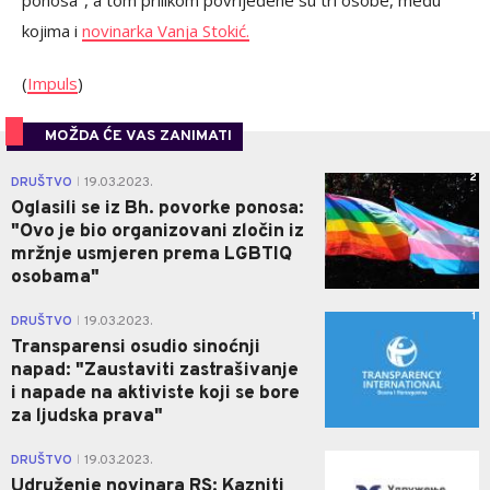
ponosa", a tom prilikom povrijeđene su tri osobe, među
kojima i
novinarka Vanja Stokić.
(
Impuls
)
MOŽDA ĆE VAS ZANIMATI
2
DRUŠTVO
19.03.2023.
|
Oglasili se iz Bh. povorke ponosa:
"Ovo je bio organizovani zločin iz
mržnje usmjeren prema LGBTIQ
osobama"
1
DRUŠTVO
19.03.2023.
|
Transparensi osudio sinoćnji
napad: "Zaustaviti zastrašivanje
i napade na aktiviste koji se bore
za ljudska prava"
0
DRUŠTVO
19.03.2023.
|
Udruženje novinara RS: Kazniti