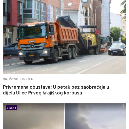
Pre 9 h
DRUŠTVO
|
Privremena obustava: U petak bez saobraćaja u
dijelu Ulice Prvog krajiškog korpusa
0
3 slika