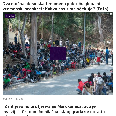
Dva moćna okeanska fenomena pokreću globalni
vremenski preokret: Kakva nas zima očekuje? (Foto)
0
5 slika
Pre 8 h
SVIJET
|
"Zahtijevamo protjerivanje Marokanaca, ovo je
invazija": Gradonačelnik španskog grada se obratio